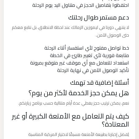
للزفاف
احتفظوا بتفاصيل الحجز في متناول اليد يوم الرحلة
والمناسبات
دعم مستمر طوال رحلتك
ليموزين
لا ينتهي دورنا في ليموزين الزمالك عند لحظة الانطلاق، بل نتابع معكم
كفر
حتى الوصول الآمن.
الشيخ
خط تواصل مفتوح لأي استفسار أثناء الرحلة
متابعة فورية لأي تغيير طارئ في الخطة
ليموزين
استعداد للتعامل مع أي موقف غير متوقع بمرونة
تأكيد الوصول الآمن في نهاية الرحلة
فيصل
أسئلة إضافية قد تهمك
ليموزين
هل يمكن حجز الخدمة لأكثر من يوم؟
طنطا
نعم، يمكن ترتيب حجز يغطي عدة أيام متتالية حسب برنامج زيارتكم.
كيف يتم التعامل مع الأمتعة الكبيرة أو غير
ليموزين
المعتادة؟
طابا
يُفضل إخبارنا بطبيعة الأمتعة مسبقًا لاختيار المركبة المناسبة