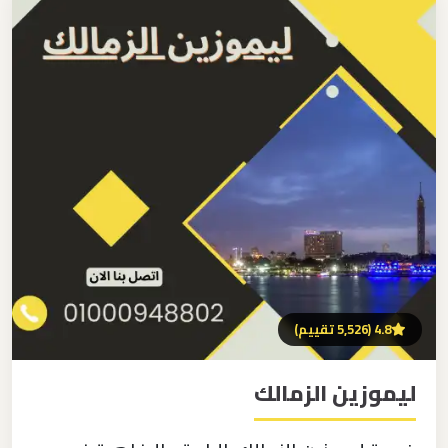
برج
العرب
اتصل بنا
إلى
القاهرة
EN
مكاتب
ليموزين
الاسكندرية
مطار
القاهرة
ليموزين
4.8 (5,526 تقييم)
ليموزين
ليموزين الزمالك
نويبع