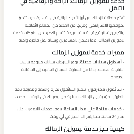
خدمة ليموزين الزمالك: الراحة والرفاهية في
ليموزين
التنقل
من
تُعتبر منطقة الزمالك من أبرز الأحياء الراقية في القاهرة، حيث تتميز
مطار
بموقعها الاستراتيجي وقربها من العديد من المعالم الثقافية
برج
والترفيهية. لتوفير تجربة سفر مريحة، تقدم العديد من الشركات خدمة
العرب
ليموزين الزمالك، مما يضمن للمسافرين وسيلة نقل فاخرة وآمنة.
الى
مميزات خدمة ليموزين الزمالك
الساحل
-
أسطول سيارات حديثة
: توفر الشركات سيارات متنوعة تناسب
الشمالي
احتياجات العملاء، بدءًا من السيارات السيدان الفاخرة إلى الحافلات
الصغيرة.
ليموزين
من
-
سائقون محترفون
: يتمتع السائقون بخبرة واسعة ومعرفة تامة
بالطرق المؤدية إلى الزمالك، مما يضمن وصولك في الوقت المحدد.
مطار
برج
-
خدمات متاحة على مدار الساعة
: تتوفر خدمات الليموزين على
العرب
مدار 24 ساعة، مما يتيح لك الحجز في أي وقت.
إلى
كيفية حجز خدمة ليموزين الزمالك
القاهرة