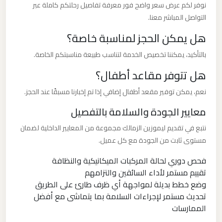
مرسيدس
نوفر لكم عرض سعر واضح فور معرفة تفاصيل رحلتكم كاملة عبر
ايجار
التواصل المباشر معنا.
بالسائق
هل يمكن الحجز لمناسبة خاصة؟
فى
بالتأكيد، يمكننا تخصيص الخدمة لتناسب طبيعة مناسبتكم الخاصة.
مصر
هل تتوفر مقاعد أطفال؟
ليموزين
نعم، يمكن توفير مقعد أطفال إضافي إذا تم إخبارنا مسبقًا عند الحجز.
مرسيدس
معايير الجودة والسلامة بالتفصيل
نتبع في تقديم ليموزين الزمالك مجموعة من المعايير الداخلية لضمان
ليموزين
مستوى ثابت من الجودة مع كل عميل.
مرسي
مطروح
فحص دوري لحالة المركبات الميكانيكية والنظافة
تقييم مستمر لأداء السائقين والتزامهم
وضع خطط بديلة لمواجهة أي ظرف طارئ على الطريق
ليموزين
تحديث مستمر لإجراءات السلامة بما يتماشى مع أفضل
مرسي
الممارسات
علم