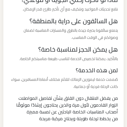
القاهرة
نتابع تحديثات المواعيد ونتكيف مع أي تأخير طارئ قدر الإمكان.
الخط
هل السائقون على دراية بالمنطقة؟
الساخن
يتمتع سائقونا بخبرة جيدة بالطرق والمسارات المناسبة لضمان
ليموزين
وصولكم في الوقت المناسب.
مطار
هل يمكن الحجز لمناسبة خاصة؟
القاهرة
بالتأكيد، يمكننا تخصيص الخدمة لتناسب طبيعة مناسبتكم الخاصة.
أسعار
لمن هذه الخدمة؟
ليموزين
صُممت خدمة ليموزين الزمالك لتلائم مختلف أنماط المسافرين، سواء
مطار
كانت الرحلة فردية أو جماعية.
القاهرة
من يفضل الانتقال دون القلق بشأن تفاصيل المواصلات
الزوار القادمون لأول مرة والذين يحتاجون إرشادًا موثوقًا
ليموزين
أصحاب المناسبات الخاصة الباحثين عن لمسة مميزة
مطار
من يخطط لرحلة طويلة ويحتاج مركبة مريحة
الغردقة