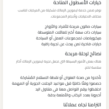
خيارات الأسطول المتاحة
نوفر ضمن خدمة ليموزين الزمالك تشكيلة من المركبات لتناسب
ليموزين
مختلف الاحتياجات وأحجام المجموعات.
مطار
العلمين
سيارات صالون مريحة للأفراد والأزواج
سيارات ذات سعة أكبر للعائلات المتوسطة
الجديدة
ميكروباصات لمجموعات العمل أو السياحة
خيارات فاخرة لمن يبحث عن تجربة راقية
ليموزين
نصائح لرحلة مريحة
مطار
العلمين
هناك بعض الأمور البسيطة التي تجعل تجربة ليموزين الزمالك أكثر
سلاسة لكم.
ليموزين
تأكدوا من صحة العنوان أو نقطة الاستلام المُشاركة
مطار
خصصوا وقتًا كافيًا قبل مواعيد الرحلات الجوية أو المهمة
العالمين
احتفظوا برقم التواصل معنا في متناول اليد
أخبرونا بعدد الركاب والأمتعة بدقة
ليموزين
التزامنا تجاه عملائنا