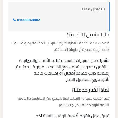
الدولي
للتواصل معنا:
ليموزين
📞 01000948802
مطار
ماذا تشمل الخدمة؟
برج
العرب
صُممت هذه الخدمة لتغطية احتياجات الركاب المختلفة بمرونة، سواء
الاسكندرية
كانت الرحلة قصيرة أو طويلة المسافة.
تشكيلة من السيارات تناسب مختلف الأعداد والميزانيات
ليموزين
سائقون يجيدون التعامل مع الظروف المرورية المختلفة
مطار
إمكانية طلب مقاعد أطفال أو احتياجات خاصة
برج
تأكيد فوري لتفاصيل الحجز
العرب
لماذا تختار خدمتنا؟
اسكندرية
تتميز خدمة ليموزين الزمالك لدينا بالجمع بين الاحترافية والمرونة
اللازمة لتلبية مختلف احتياجات السفر.
ليموزين
مطار
فريق عمل يتفهم أهمية الوقت بالنسبة لكم