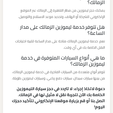
الزمالك؟
برج
يمكنك حجز ليموزين من مطار القاهرة إلى الزمالك عبر الموقع
العرب
الإلكتروني للشركة أو الهاتف، وتحديد موعد الاستلام والتوصيل.
والإسكندرية
هل تتوفر خدمة ليموزين الزمالك على مدار
الساعة؟
ليموزين
مطار
نعم، خدمة ليموزين الزمالك متاحة على مدار الساعة لتلبية احتياجات
برج
النقل الخاصة بك في أي وقت.
العرب
ما هي أنواع السيارات المتوفرة في خدمة
الي
ليموزين الزمالك؟
مرسي
تتوفر أنواع متعددة من السيارات الفاخرة في خدمة ليموزين الزمالك،
مطروح
من بينها سيارات سيدان، سيارات دفع رباعي، وسيارات ليموزين طويلة.
دعوة لاتخاذ إجراء: لا تتردد في حجز سيارة الليموزين
ليموزين
الخاصة بك الآن لتجربة نقل لا مثيل لها في الزمالك.
مطار
اتصل بنا أو قم بزيارة موقعنا الإلكتروني لتأكيد حجزك
برج
اليوم!
العرب