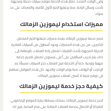
وفي الوقت المحدد. تمتاز هذه الخدمة بتوفير سيارات حديثة ومجهزة
بأحدث وسائل الراحة، مما يجعلها الخيار الأول للأفراد والشركات على حد
ليموزين
سواء.
من
مميزات استخدام ليموزين الزمالك
القاهرة
الى
مطار
تتميز خدمة ليموزين الزمالك بعدة مميزات تجعلها الخيار المفضل
للكثيرين. من بين هذه المميزات، وجود أسطول من السيارات الفاخرة
برج
الحديثة المجهزة بأحدث التقنيات لضمان راحة العملاء. بالإضافة إلى
العرب
ذلك، يتم تدريب السائقين على أعلى مستوى لضمان تقديم خدمة
مهنية وودية. كما أن الخدمة تتيح للعملاء حجز السيارات مسبقًا عبر
ليموزين
الإنترنت أو الهاتف، مما يوفر الوقت والجهد. كل هذه العوامل تساهم
من
في توفير تجربة لا تُنسى لعملاء ليموزين الزمالك.
الاسكندرية
كيفية حجز خدمة ليموزين الزمالك
الى
مطار
القاهرة
لحجز خدمة ليموزين الزمالك، يمكنك ببساطة زيارة الموقع الإلكتروني
للشركة أو الاتصال بخدمة العملاء المتاحة على مدار الساعة. يتيح لك