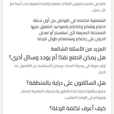
مطار
نلتزم في تقديم ليموزين الزمالك بمعايير واضحة نضعها نصب أعيننا مع
العاصمة
كل عميل.
الادارية
الشفافية الكاملة في التواصل من أول لحظة
احترام وقتكم والالتزام بالمواعيد المتفق عليها
ليموزين
الاستجابة السريعة لأي استفسار أو تعديل
مطار
الحرص على راحتكم وسلامتكم طوال الرحلة
اكتوبر
المزيد من الأسئلة الشائعة
هل يمكن الدفع نقدًا أم يوجد وسائل أخرى؟
ليموزين
مصر
نوفر مرونة في وسيلة السداد، ويمكن الاستفسار عن التفاصيل عند
الجديدة
الحجز.
هل السائقون على دراية بالمنطقة؟
ليموزين
يتمتع سائقونا بخبرة جيدة بالطرق والمسارات المناسبة لضمان
مصر
وصولكم في الوقت المناسب.
كيف أعرف تكلفة الرحلة؟
ليموزين