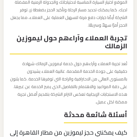
الموقع اختيار السيارة المناسبة لاحتياجاتك والجدولة الزمنية المفضلة
ليموزين
لديك. كما يمكنك تحديد مسار الرحلة وتأكيد الحجز بضغطة زر. توفر
مطار
الشركة أيضًا خيارات دفع مرنة لتسهيل العملية على العملاء، مما يجعل
مرسي
الحجز أمرًا سهلاً وسريعًا.
مطروح
تجربة العملاء وآراءهم حول ليموزين
الزمالك
ليموزين
مطار
تُعد تجربة العملاء وآراءهم حول خدمة ليموزين الزمالك شهادة
شرم
حقيقية على جودة الخدمة المقدمة. غالبية العملاء يشيدون
الشيخ
بالمستوى العالي من الاحترافية والراحة التي توفرها الخدمة. كما يثنون
على دقة المواعيد والاهتمام بالتفاصيل الذي يميز الخدمة عن غيرها.
ليموزين
هذه الاستجابات الإيجابية تعكس التزام الشركة بتقديم أفضل تجربة
مطار
ممكنة لكل عميل.
سفنكس
أسئلة شائعة محدثة
ليموزين
كيف يمكنني حجز ليموزين من مطار القاهرة إلى
مطار