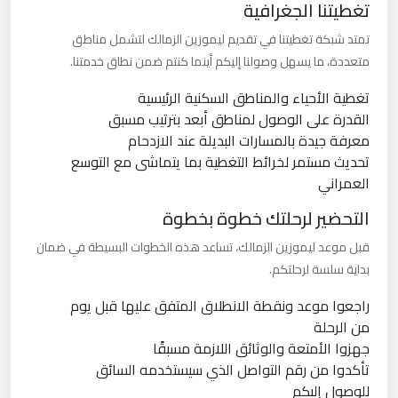
تغطيتنا الجغرافية
ليموزين
تمتد شبكة تغطيتنا في تقديم ليموزين الزمالك لتشمل مناطق
متعددة، ما يسهل وصولنا إليكم أينما كنتم ضمن نطاق خدمتنا.
مدينتي
تغطية الأحياء والمناطق السكنية الرئيسية
ليموزين
القدرة على الوصول لمناطق أبعد بترتيب مسبق
معرفة جيدة بالمسارات البديلة عند الازدحام
مدينة
تحديث مستمر لخرائط التغطية بما يتماشى مع التوسع
نصر
العمراني
التحضير لرحلتك خطوة بخطوة
ليموزين
مايو
قبل موعد ليموزين الزمالك، تساعد هذه الخطوات البسيطة في ضمان
بداية سلسة لرحلتكم.
ليموزين
راجعوا موعد ونقطة الانطلاق المتفق عليها قبل يوم
لوكسور
من الرحلة
جهزوا الأمتعة والوثائق اللازمة مسبقًا
تأكدوا من رقم التواصل الذي سيستخدمه السائق
ليموزين
للوصول إليكم