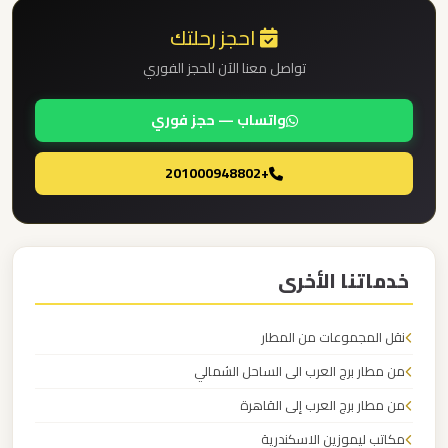
احجز رحلتك
ليموزين
برج
تواصل معنا الآن للحجز الفوري
العرب
واتساب — حجز فوري
مرسي
مطروح
+201000948802
ليموزين
برج
العرب
خدماتنا الأخرى
شرم
الشيخ
نقل المجموعات من المطار
من مطار برج العرب الى الساحل الشمالي
ليموزين
برج
من مطار برج العرب إلى القاهرة
العرب
مكاتب ليموزين الاسكندرية