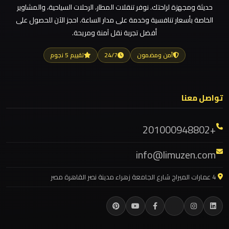
العاصمة
ليموزين مطار العالمين
حديثة ومجهزة لراحتك. نوفر تنقلات المطار، الرحلات السياحية، والمشاوير
الخاصة بأسعار تنافسية وخدمة على مدار الساعة. احجز الآن للحصول على
ليموزين مطار العاصمة الادارية
أفضل تجربة نقل آمنة ومريحة.
ليموزين
ليموزين مطار اكتوبر
برج
آمن ومضمون
24/7
تقييم 5 نجوم
ليموزين مصر الجديدة
العرب
ليموزين مصر
الساحل
الشمالي
ليموزين مرسيدس ايجار بالسائق فى مصر
تواصل معنا
ليموزين مرسيدس
ليموزين
+201000948802
ليموزين مرسي مطروح
برج
ليموزين مرسي علم
العرب
info@limuzen.com
ليموزين مدينتي
اسكندرية
4 عمارات الميراج شارع الجامعة زهراء مدينة نصر القاهرة مصر
ليموزين مدينة نصر
ليموزين
ليموزين مايو
برج
ليموزين لوكسور
العرب