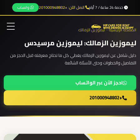
خدمة 24 ساعة / 7 أيام
اتصل الآن: +201000948802
واتساب
نقل
المجموعات
الصفحة الرئيسية
›
ليموزين الزمالك
من
المطار
ليموزين الزمالك: ليموزين مرسيدس
الرئيسية
دليل شامل عن ليموزين الزمالك يغطي كل ما تحتاج معرفته قبل الحجز من
من
التفاصيل والخطوات وحتى الأسئلة الشائعة
مطار
خدماتنا
برج
احجز الآن عبر الواتساب
العرب
الى
من نحن
+201000948802
الساحل
الشمالي
المقالات
من
مطار