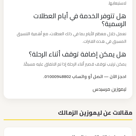
لاستيعابها.
ليموزين
شرم
هل تتوفر الخدمة في أيام العطلات
الشيخ
الرسمية؟
نعمل خلال معظم الأيام بما في ذلك العطلات، مع أهمية التنسيق
ليموزين
المسبق في هذه الفترات.
سانت
هل يمكن إضافة توقف أثناء الرحلة؟
كاترين
يمكن ترتيب توقف قصير أثناء الرحلة إذا تم الاتفاق عليه مسبقًا.
ليموزين
احجز الآن — اتصل أو واتساب 01000948802.
رجال
ليموزين مرسيدس
الاعمال
ليموزين
مقالات عن ليموزين الزمالك
رأس
سدر