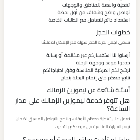
تغطية واسعة للمناطق والوجهات
برج
تواصل واضح وشفاف من أول لحظة
العرب
استعداد دائم للتعامل مع الطلبات الخاصة
خطوات الحجز
ليموزين
مطار
نسعى لجعل تجربة الحجز سهلة قدر الإمكان لعملائنا.
القاهرة
أرسلوا لنا استفساركم عبر مكالمة أو رسالة
الي
حددوا موعد ووجهة الرحلة
اسكندرية
نرشح لكم المركبة المناسبة وفق احتياجاتكم
نتابع معكم حتى إتمام الرحلة بنجاح
ليموزين
أسئلة شائعة عن ليموزين الزمالك
مطار
هل تتوفر خدمة ليموزين الزمالك على مدار
القاهرة
الساعة؟
الدولي
نعمل على تغطية معظم الأوقات، وننصح بالتواصل المسبق لضمان
توفر السيارة المناسبة في موعدكم بالتحديد.
ليموزين
مطار
ماذا لو تأخرت رحلتي الجوية أو موعدي؟