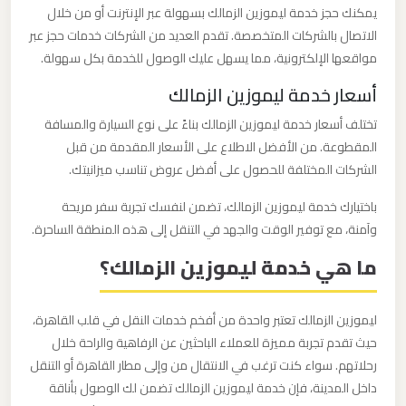
يمكنك حجز خدمة ليموزين الزمالك بسهولة عبر الإنترنت أو من خلال
الاتصال بالشركات المتخصصة. تقدم العديد من الشركات خدمات حجز عبر
ليموزين
مواقعها الإلكترونية، مما يسهل عليك الوصول للخدمة بكل سهولة.
من
مطار
أسعار خدمة ليموزين الزمالك
برج
تختلف أسعار خدمة ليموزين الزمالك بناءً على نوع السيارة والمسافة
العرب
المقطوعة. من الأفضل الاطلاع على الأسعار المقدمة من قبل
الشركات المختلفة للحصول على أفضل عروض تناسب ميزانيتك.
ليموزين
باختيارك خدمة ليموزين الزمالك، تضمن لنفسك تجربة سفر مريحة
من
وآمنة، مع توفير الوقت والجهد في التنقل إلى هذه المنطقة الساحرة.
مطار
ما هي خدمة ليموزين الزمالك؟
القاهرة
ليموزين
ليموزين الزمالك تعتبر واحدة من أفخم خدمات النقل في قلب القاهرة،
حيث تقدم تجربة مميزة للعملاء الباحثين عن الرفاهية والراحة خلال
من
رحلاتهم. سواء كنت ترغب في الانتقال من وإلى مطار القاهرة أو التنقل
القاهرة
داخل المدينة، فإن خدمة ليموزين الزمالك تضمن لك الوصول بأناقة
للاسكندرية