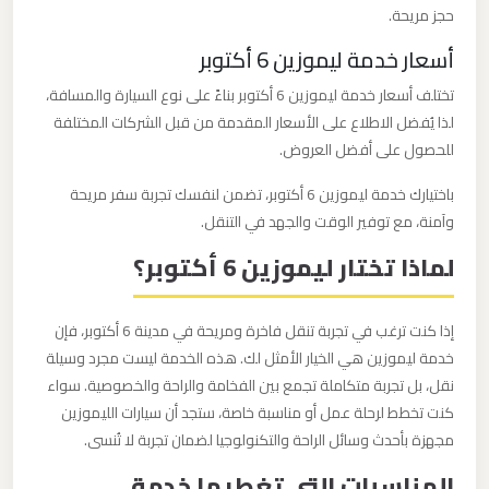
حجز مريحة.
ليموزين
أسعار خدمة ليموزين 6 أكتوبر
من
تختلف أسعار خدمة ليموزين 6 أكتوبر بناءً على نوع السيارة والمسافة،
مطار
لذا يُفضل الاطلاع على الأسعار المقدمة من قبل الشركات المختلفة
برج
للحصول على أفضل العروض.
العرب
باختيارك خدمة ليموزين 6 أكتوبر، تضمن لنفسك تجربة سفر مريحة
وآمنة، مع توفير الوقت والجهد في التنقل.
ليموزين
لماذا تختار ليموزين 6 أكتوبر؟
من
مطار
القاهرة
إذا كنت ترغب في تجربة تنقل فاخرة ومريحة في مدينة 6 أكتوبر، فإن
خدمة ليموزين هي الخيار الأمثل لك. هذه الخدمة ليست مجرد وسيلة
ليموزين
نقل، بل تجربة متكاملة تجمع بين الفخامة والراحة والخصوصية. سواء
كنت تخطط لرحلة عمل أو مناسبة خاصة، ستجد أن سيارات الليموزين
من
مجهزة بأحدث وسائل الراحة والتكنولوجيا لضمان تجربة لا تُنسى.
القاهرة
للاسكندرية
المناسبات التي تغطيها خدمة