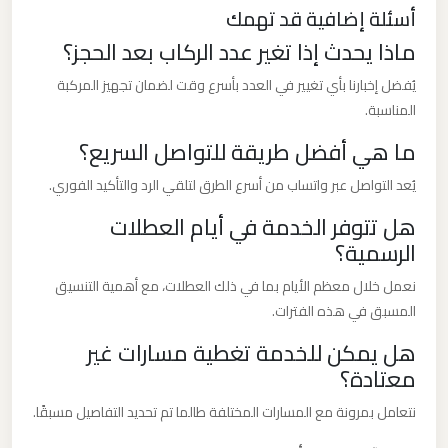
للزفاف
أسئلة إضافية قد تهمك
والمناسبات
ماذا يحدث إذا تغير عدد الركاب بعد الحجز؟
ليموزين
يُفضل إخبارنا بأي تغيير في العدد بأسرع وقت لضمان تجهيز المركبة
المناسبة.
كفر
الشيخ
ما هي أفضل طريقة للتواصل السريع؟
يُعد التواصل عبر واتساب من أسرع الطرق لتلقي الرد والتأكيد الفوري.
ليموزين
هل تتوفر الخدمة في أيام العطلات
فيصل
الرسمية؟
ليموزين
نعمل خلال معظم الأيام بما في ذلك العطلات، مع أهمية التنسيق
المسبق في هذه الفترات.
طنطا
هل يمكن للخدمة تغطية مسارات غير
ليموزين
معتادة؟
طابا
نتعامل بمرونة مع المسارات المختلفة طالما تم تحديد التفاصيل مسبقًا.