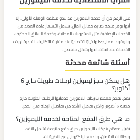
المزايا الاقتصادية لخدمة الليموزين
ليموزين
مطار
على الرغم من أن خدمة الليموزين قد تبدو مكلفة للوهلة الأولى، إلا
مرسي
أنها توفر قيمة كبيرة مقابل المال. تشمل الأسعار عادةً العديد من
مطروح
الخدمات الإضافية مثل المشروبات المجانية، وخدمة السائق المحترف،
والوقود، مما يجعلها خيارًا اقتصاديًا عند مقارنة التكاليف الفردية لهذه
ليموزين
الخدمات عند استخدامها بشكل منفصل.
مطار
أسئلة شائعة محدثة
شرم
الشيخ
هل يمكن حجز ليموزين لرحلات طويلة خارج 6
أكتوبر؟
ليموزين
نعم، تقدم معظم شركات الليموزين خدماتها للرحلات الطويلة خارج
مطار
مدينة 6 أكتوبر، ولكن يفضل التأكد من تفاصيل الرحلة قبل الحجز.
سفنكس
ما هي طرق الدفع المتاحة لخدمة الليموزين؟
ليموزين
تقبل معظم شركات الليموزين طرق دفع متنوعة تشمل النقد،
وبطاقات الائتمان، والدفع الإلكتروني عبر التطبيقات.
مطار