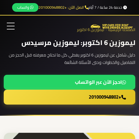
خدمة 24 ساعة / 7 أيام
اتصل الآن: +201000948802
واتساب
نقل
المجموعات
الصفحة الرئيسية
›
ليموزين 6 اكتوبر
من
المطار
ليموزين 6 اكتوبر: ليموزين مرسيدس
الرئيسية
دليل شامل عن ليموزين 6 اكتوبر يغطي كل ما تحتاج معرفته قبل الحجز من
من
التفاصيل والخطوات وحتى الأسئلة الشائعة
مطار
خدماتنا
برج
احجز الآن عبر الواتساب
العرب
الى
من نحن
+201000948802
الساحل
الشمالي
المقالات
من
مطار