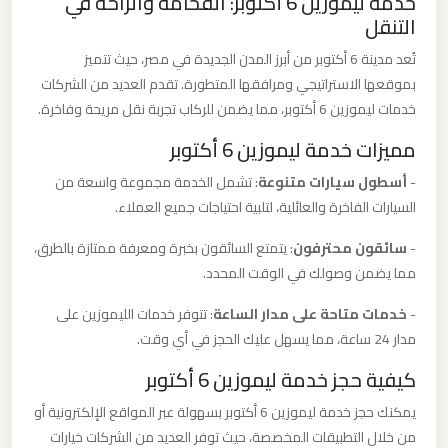
خدمة ليموزين 6 أكتوبر: الفخامة والراحة في
ليموزين
التنقل
من
تُعد مدينة 6 أكتوبر من أبرز المدن الجديدة في مصر، حيث تتميز
مطار
بموقعها الاستراتيجي ومرافقها المتطورة. تقدم العديد من الشركات
برج
خدمات ليموزين 6 أكتوبر، مما يضمن للركاب تجربة نقل مريحة وفاخرة.
العرب
مميزات خدمة ليموزين 6 أكتوبر
الى
-
أسطول سيارات متنوعة
: تشمل الخدمة مجموعة واسعة من
الساحل
السيارات الفاخرة والعائلية، لتلبية احتياجات جميع العملاء.
الشمالي
-
سائقون محترفون
: يتمتع السائقون بخبرة ومعرفة ممتازة بالطرق،
ليموزين
مما يضمن وصولك في الوقت المحدد.
من
-
خدمات متاحة على مدار الساعة
: تتوفر خدمات الليموزين على
مطار
مدار 24 ساعة، مما يسهل عليك الحجز في أي وقت.
برج
كيفية حجز خدمة ليموزين 6 أكتوبر
العرب
إلى
يمكنك حجز خدمة ليموزين 6 أكتوبر بسهولة عبر المواقع الإلكترونية أو
القاهرة
من خلال التطبيقات المخصصة، حيث توفر العديد من الشركات خيارات