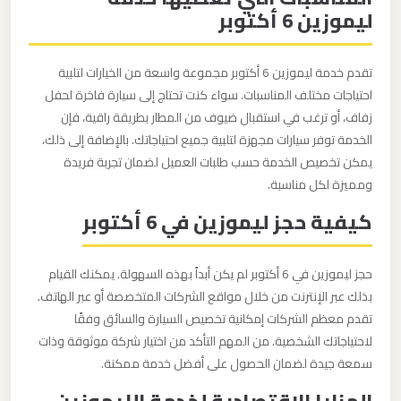
ليموزين 6 أكتوبر
ليموزين
من
تقدم خدمة ليموزين 6 أكتوبر مجموعة واسعة من الخيارات لتلبية
القاهرة
احتياجات مختلف المناسبات. سواء كنت تحتاج إلى سيارة فاخرة لحفل
الى
زفاف، أو ترغب في استقبال ضيوف من المطار بطريقة راقية، فإن
مطار
الخدمة توفر سيارات مجهزة لتلبية جميع احتياجاتك. بالإضافة إلى ذلك،
برج
يمكن تخصيص الخدمة حسب طلبات العميل لضمان تجربة فريدة
ومميزة لكل مناسبة.
العرب
كيفية حجز ليموزين في 6 أكتوبر
ليموزين
من
حجز ليموزين في 6 أكتوبر لم يكن أبداً بهذه السهولة. يمكنك القيام
الاسكندرية
بذلك عبر الإنترنت من خلال مواقع الشركات المتخصصة أو عبر الهاتف.
الى
تقدم معظم الشركات إمكانية تخصيص السيارة والسائق وفقًا
مطار
لاحتياجاتك الشخصية. من المهم التأكد من اختيار شركة موثوقة وذات
القاهرة
سمعة جيدة لضمان الحصول على أفضل خدمة ممكنة.