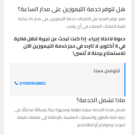
برج
هل تتوفر خدمة الليموزين على مدار الساعة؟
العرب
نعم، توفر العديد من الشركات خدمة الليموزين على مدار 24 ساعة
والإسكندرية
لتلبية احتياجات العملاء في أي وقت.
دعوة لاتخاذ إجراء: إذا كنت تبحث عن تجربة تنقل فاخرة
ليموزين
في 6 أكتوبر، لا تتردد في حجز خدمة الليموزين الآن
مطار
للاستمتاع برحلة لا تُنسى!
برج
العرب
للتواصل معنا:
الي
مرسي
📞 01000948802
مطروح
ماذا تشمل الخدمة؟
ليموزين
تشمل هذه الخدمة سيارة نظيفة ومجهزة جيدًا، وسائقًا محترفًا على
مطار
دراية تامة بالطرق والمسارات المناسبة، بالإضافة إلى متابعة دقيقة
برج
لموعد وصولكم أو انطلاقكم.
العرب