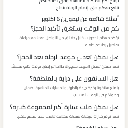
نرشح لكم المركبة المناسبة وفق احتياجاتكم
برج
نتابع معكم حتى إتمام الرحلة بنجاح
العرب
أسئلة شائعة عن ليموزين 6 اكتوبر
كم من الوقت يستغرق تأكيد الحجز؟
ليموزين
مطار
نؤكد معظم الحجوزات خلال دقائق من التواصل معنا، مع مراعاة
القاهرة
تفاصيل رحلتكم كاملة.
الي
هل يمكن تعديل موعد الرحلة بعد الحجز؟
اسكندرية
نعم، يمكن تعديل الموعد بسهولة طالما تم إخبارنا بوقت كافٍ مسبقًا.
هل السائقون على دراية بالمنطقة؟
ليموزين
مطار
يتمتع سائقونا بخبرة جيدة بالطرق والمسارات المناسبة لضمان
القاهرة
وصولكم في الوقت المناسب.
الدولي
هل يمكن طلب سيارة أكبر لمجموعة كبيرة؟
نعم، نوفر خيارات مركبات بسعات مختلفة تناسب حجم مجموعتكم.
ليموزين
مطار
لمن هذه الخدمة؟