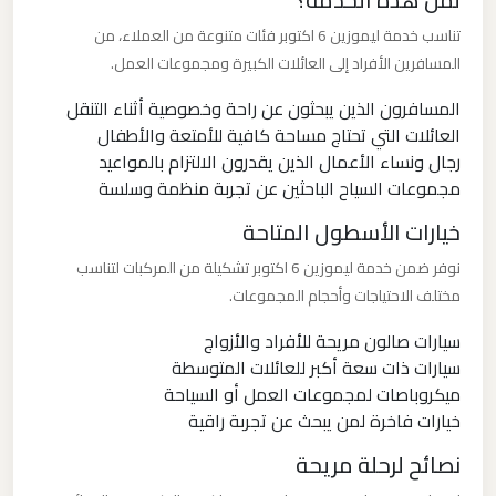
القاهرة
تناسب خدمة ليموزين 6 اكتوبر فئات متنوعة من العملاء، من
الخط
المسافرين الأفراد إلى العائلات الكبيرة ومجموعات العمل.
الساخن
المسافرون الذين يبحثون عن راحة وخصوصية أثناء التنقل
العائلات التي تحتاج مساحة كافية للأمتعة والأطفال
ليموزين
رجال ونساء الأعمال الذين يقدرون الالتزام بالمواعيد
مطار
مجموعات السياح الباحثين عن تجربة منظمة وسلسة
القاهرة
خيارات الأسطول المتاحة
أسعار
نوفر ضمن خدمة ليموزين 6 اكتوبر تشكيلة من المركبات لتناسب
مختلف الاحتياجات وأحجام المجموعات.
ليموزين
مطار
سيارات صالون مريحة للأفراد والأزواج
القاهرة
سيارات ذات سعة أكبر للعائلات المتوسطة
ميكروباصات لمجموعات العمل أو السياحة
خيارات فاخرة لمن يبحث عن تجربة راقية
ليموزين
مطار
نصائح لرحلة مريحة
الغردقة