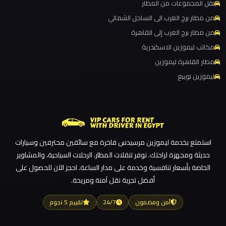
ليموزين مطار برج العرب
نقل المجموعات من المطار
الغردقة
ليموزين مطار القاهرة الي اسكندرية
من مطار برج العرب الى الساحل الشمالي
من مطار برج العرب إلى القاهرة
ليموزين مطار القاهرة الدولي
ليموزين
مكاتب ليموزين الاسكندرية
برج
ليموزين مطار القاهرة الخط الساخن
مطار القاهرة ليموزين
العرب
ليموزين مطار القاهرة أسعار
ليموزين نويبع
العين
ليموزين مطار القاهرة
السخنة
ليموزين مطار الغردقة
ليموزين مطار العلمين الجديدة
ليموزين
برج
ليموزين مطار العلمين
استمتع بخدمة ليموزين مرسيدس فاخرة مع سائقين محترفين وسيارات
العرب
ليموزين مطار العالمين
حديثة ومجهزة لراحتك. نوفر تنقلات المطار، الرحلات السياحية، والمشاوير
العجمي
الخاصة بأسعار تنافسية وخدمة على مدار الساعة. احجز الآن للحصول على
ليموزين مطار العاصمة الادارية
أفضل تجربة نقل آمنة ومريحة.
ليموزين مطار اكتوبر
ليموزين
آمن ومضمون
24/7
تقييم 5 نجوم
برج
ليموزين مصر الجديدة
العرب
ليموزين مصر