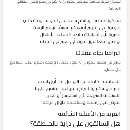
لضمان تجربة سلسة عند حجز ليموزين 6 اكتوبر، إليكم بعض النصائح
العملية.
ليموزين
شاركونا تفاصيل رحلتكم بدقة قبل الموعد بوقت كافٍ
مطار
احرصوا على تجهيز أمتعتكم مسبقًا لتوفير الوقت
العلمين
أخبرونا بأي احتياجات خاصة كمقاعد الأطفال
الجديدة
تواصلوا معنا فور حدوث أي تغيير في الخطة
التزامنا تجاه عملائنا
ليموزين
نلتزم في تقديم ليموزين 6 اكتوبر بمعايير واضحة نضعها نصب أعيننا مع
مطار
كل عميل.
العلمين
الشفافية الكاملة في التواصل من أول لحظة
احترام وقتكم والالتزام بالمواعيد المتفق عليها
ليموزين
الاستجابة السريعة لأي استفسار أو تعديل
مطار
الحرص على راحتكم وسلامتكم طوال الرحلة
العالمين
المزيد من الأسئلة الشائعة
هل السائقون على دراية بالمنطقة؟
ليموزين