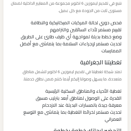
مرسيدس
نتبع في تقديم ليموزين 6 اكتوبر مجموعة من المعايير الداخلية لضمان
ايجار
مستوى ثابت من الجودة مع كل عميل.
بالسائق
فحص دوري لحالة المركبات الميكانيكية والنظافة
فى
تقييم مستمر لأداء السائقين والتزامهم
مصر
وضع خطط بديلة لمواجهة أي ظرف طارئ على الطريق
تحديث مستمر لإجراءات السلامة بما يتماشى مع أفضل
الممارسات
ليموزين
مرسيدس
تغطيتنا الجغرافية
تمتد شبكة تغطيتنا في تقديم ليموزين 6 اكتوبر لتشمل مناطق
ليموزين
متعددة، ما يسهل وصولنا إليكم أينما كنتم ضمن نطاق خدمتنا.
مرسي
تغطية الأحياء والمناطق السكنية الرئيسية
مطروح
القدرة على الوصول لمناطق أبعد بترتيب مسبق
معرفة جيدة بالمسارات البديلة عند الازدحام
ليموزين
تحديث مستمر لخرائط التغطية بما يتماشى مع التوسع
مرسي
العمراني
علم
التحضير لرحلتك خطوة بخطوة