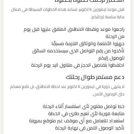
قبل موعد ليموزين 6 اكتوبر، تساعد هذه الخطوات البسيطة في ضمان
ليموزين
بداية سلسة لرحلتكم.
مدينتي
راجعوا موعد ونقطة الانطلاق المتفق عليها قبل يوم
من الرحلة
ليموزين
جهزوا الأمتعة والوثائق اللازمة مسبقًا
مدينة
تأكدوا من رقم التواصل الذي سيستخدمه السائق
نصر
للوصول إليكم
احتفظوا بتفاصيل الحجز في متناول اليد يوم الرحلة
ليموزين
دعم مستمر طوال رحلتك
مايو
لا ينتهي دورنا في ليموزين 6 اكتوبر عند لحظة الانطلاق، بل نتابع معكم
حتى الوصول الآمن.
ليموزين
خط تواصل مفتوح لأي استفسار أثناء الرحلة
لوكسور
متابعة فورية لأي تغيير طارئ في الخطة
استعداد للتعامل مع أي موقف غير متوقع بمرونة
ليموزين
تأكيد الوصول الآمن في نهاية الرحلة