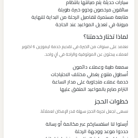
سيارات حديثة يتم صيانتها بانتظام
الدولي
سائقون مرخصون وذوو خبرة طويلة
متابعة مستمرة لتفاصيل الرحلة من البداية للنهاية
ليموزين
مرونة في تعديل المواعيد عند الحاجة
مطار
لماذا تختار خدمتنا؟
برج
نعتمد على سنوات من الخبرة في تقديم خدمة ليموزين 6 اكتوبر
العرب
لعملاء يبحثون عن الموثوقية والراحة في آنٍ واحد.
الاسكندرية
سمعة طيبة وعملاء دائمون
أسطول متنوع يغطي مختلف الاحتياجات
ليموزين
خدمة عملاء متجاوبة على مدار الساعة
مطار
التزام صارم بالمواعيد المتفق عليها
برج
العرب
خطوات الحجز
اسكندرية
نسعى لجعل تجربة الحجز سهلة قدر الإمكان لعملائنا.
أرسلوا لنا استفساركم عبر مكالمة أو رسالة
ليموزين
حددوا موعد ووجهة الرحلة
مطار