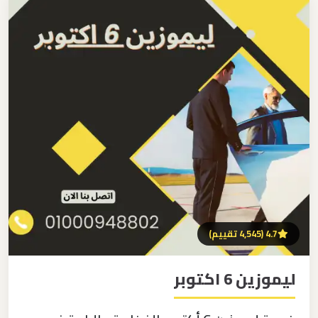
برج
العرب
اتصل بنا
إلى
القاهرة
EN
مكاتب
ليموزين
الاسكندرية
مطار
القاهرة
ليموزين
4.7 (4,545 تقييم)
ليموزين
ليموزين 6 اكتوبر
نويبع