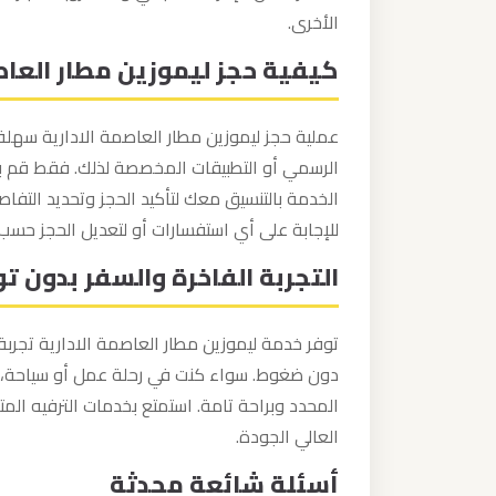
برج
الأخرى.
العرب
كيفية حجز ليموزين مطار العاص
والإسكندرية
عملية حجز ليموزين مطار العاصمة الادارية سهلة 
ليموزين
الرسمي أو التطبيقات المخصصة لذلك. فقط قم ب
مطار
الخدمة بالتنسيق معك لتأكيد الحجز وتحديد التفاص
برج
للإجابة على أي استفسارات أو لتعديل الحجز حسب 
العرب
الي
التجربة الفاخرة والسفر بدون تو
مرسي
مطروح
توفر خدمة ليموزين مطار العاصمة الادارية تجربة 
دون ضغوط. سواء كنت في رحلة عمل أو سياحة، 
ليموزين
المحدد وبراحة تامة. استمتع بخدمات الترفيه ال
مطار
العالي الجودة.
برج
أسئلة شائعة محدثة
العرب