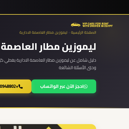
نقل
المجموعات
من
الصفحة الرئيسية
›
ليموزين مطار العاصمة الادارية
المطار
ليموزين مطار العاصمة 
من
دليل شامل عن ليموزين مطار العاصمة الادارية يغطي كل 
مطار
وحتى الأسئلة الشائعة
برج
العرب
الى
احجز الآن عبر الواتساب
+201000948802
الساحل
الشمالي
من
مطار