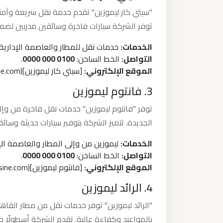
"سيتي كار ليموزين" تقدم خدمة نقل سريعة وآمنة 
ليموزين
توفر الشركة سيارات فاخرة وسائقين مدربين لضما
من
الخدمات:
خدمات نقل للمطار والعاصمة الإدارية،
مطار
التواصل:
الخط الساخن:
0100 000 0000
.
برج
الموقع الإلكتروني:
[سيتي كار ليموزين](https://www.citycarlimousine.com/)
العرب
3. فانتوم ليموزين
ليموزين
توفر "فانتوم ليموزين" خدمات نقل فاخرة من وإلى
من
الجديدة. تتميز الشركة بتوفير سيارات حديثة وسائق
مطار
الخدمات:
ليموزين من وإلى المطار والعاصمة الإد
القاهرة
التواصل:
الخط الساخن:
0100 000 0000
.
الموقع الإلكتروني:
[فانتوم ليموزين](https://www.phantom-limousine.com/)
ليموزين
4. الرائد ليموزين
من
القاهرة
"الرائد ليموزين" توفر خدمات نقل من مطار القاهر
للاسكندرية
بالمواعيد وكفاءة عالية. تقدم الشركة أسطولًا م