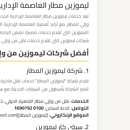
ليموزين مطار العاصمة الإداري
ليموزين
من
تعد خدمات ليموزين مطار العاصمة الإدارية الجدي
مطار
وإلى المطار. مع تزايد أهمية العاصمة الإدارية
برج
الليموزين التي تقدم خدمات مميزة تضمن الراح
العرب
شركات ليموزين التي تقدم خدمات نقل من وإلى مط
الى
أفضل شركات ليموزين من وإلى
الساحل
الشمالي
1. شركة ليموزين المطار
ليموزين
تقدم شركة "ليموزين المطار" خدمات نقل فاخرة م
من
تتميز الشركة بأسطول من السيارات الحديثة مع س
مطار
الخدمات:
نقل من وإلى مطار القاهرة الدولي، خدم
برج
التواصل:
الخط الساخن:
0100 1690792
.
العرب
الموقع الإلكتروني:
[ليموزين المطار](https://www.limousine-aeroport.com/)
إلى
2. سيتي كار ليموزين
القاهرة