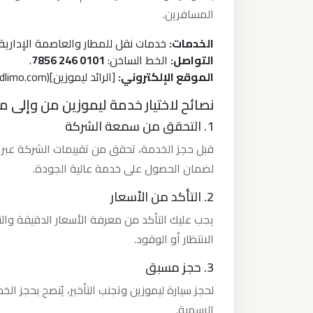
المسافرين.
ليموزين
الخدمات:
خدمات نقل للمطار والعاصمة الإدارية 
من
التواصل:
الخط الساخن:
0101 246 7856
.
القاهرة
الموقع الإلكتروني:
[الرائد ليموزين](https://www.elraedlimo.com/)
الى
نصائح لاختيار خدمة ليموزين من وإلى مط
مطار
1. التحقق من سمعة الشركة
برج
العرب
قبل حجز الخدمة، تحقق من تقييمات الشركة عبر ا
لضمان الحصول على خدمة عالية الجودة.
ليموزين
2. التأكد من الأسعار
من
يجب عليك التأكد من معرفة الأسعار الدقيقة وال
الاسكندرية
الانتظار أو الوقود.
الى
مطار
3. حجز مسبق
القاهرة
لحجز سيارة ليموزين وتجنب التأخير، يُنصح بحجز ال
الرسمية.