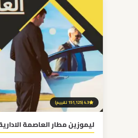
برج
العرب
إلى
القاهرة
مكاتب
ليموزين
الاسكندرية
مطار
القاهرة
ليموزين
4.3 (151,125 تقييم)
ليموزين
ليموزين مطار العاصمة الادارية
نويبع