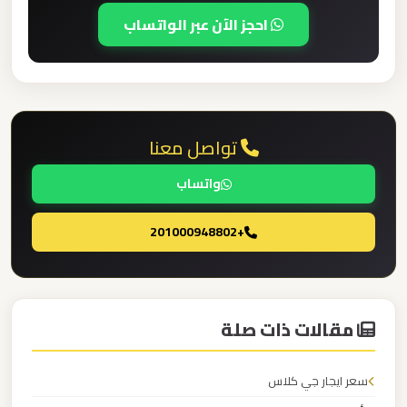
برج
احجز الآن عبر الواتساب
العرب
والإسكندرية
ليموزين
تواصل معنا
مطار
برج
واتساب
العرب
الي
+201000948802
مرسي
مطروح
ليموزين
مقالات ذات صلة
مطار
برج
سعر ايجار جي كلاس
العرب