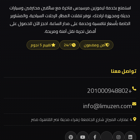
استمتع بخدمة ليموزين مرسيدس فاخرة مع سائقين محترفين وسيارات
ليموزين مطار العلمين
حديثة ومجهزة لراحتك. نوفر تنقلات المطار، الرحلات السياحية، والمشاوير
ليموزين
ليموزين مطار العالمين
الخاصة بأسعار تنافسية وخدمة على مدار الساعة. احجز الآن للحصول على
مطار
أفضل تجربة نقل آمنة ومريحة.
ليموزين مطار العاصمة الادارية
العلمين
الجديدة
ليموزين مطار اكتوبر
آمن ومضمون
24/7
تقييم 5 نجوم
ليموزين مصر الجديدة
ليموزين
ليموزين مصر
مطار
تواصل معنا
ليموزين مرسيدس ايجار بالسائق فى مصر
العلمين
ليموزين مرسيدس
+201000948802
ليموزين مرسي مطروح
ليموزين
info@limuzen.com
مطار
ليموزين مرسي علم
العالمين
ليموزين مدينتي
4 عمارات الميراج شارع الجامعة زهراء مدينة نصر القاهرة مصر
ليموزين مدينة نصر
ليموزين
ليموزين مايو