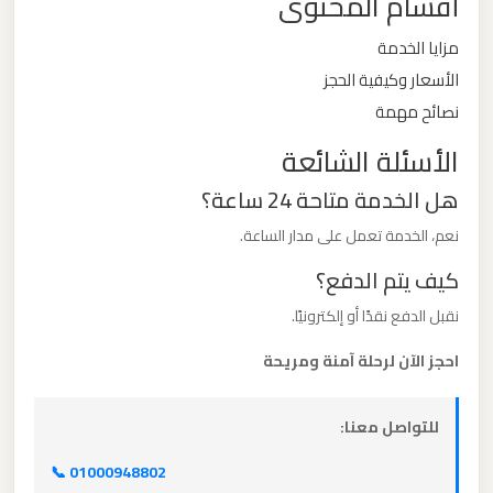
أقسام المحتوى
مزايا الخدمة
ليموزين
الأسعار وكيفية الحجز
من
القاهرة
نصائح مهمة
الى
الأسئلة الشائعة
مطار
هل الخدمة متاحة 24 ساعة؟
برج
العرب
نعم، الخدمة تعمل على مدار الساعة.
كيف يتم الدفع؟
ليموزين
نقبل الدفع نقدًا أو إلكترونيًا.
من
الاسكندرية
احجز الآن لرحلة آمنة ومريحة
الى
مطار
للتواصل معنا:
القاهرة
📞 01000948802