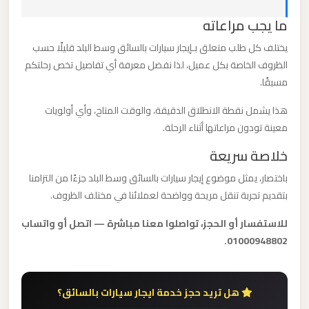
ليموزين
ما يجب مراعاته
مطار
مرسي
يختلف كل طلب متعلق بـإيجار سيارات بالسائق وسط البلد قليلًا حسب
الظروف الخاصة بكل عميل، لذا نفضل معرفة أي تفاصيل تخص رحلتكم
مطروح
مسبقًا.
ليموزين
هذا يشمل نقطة الانطلاق الدقيقة، والوقت المتاح، وأي أولويات
مطار
معينة تودون مراعاتها أثناء الرحلة.
شرم
خلاصة سريعة
الشيخ
باختصار، يمثل موضوع إيجار سيارات بالسائق وسط البلد جزءًا من التزامنا
بتقديم تجربة تنقل مريحة وواضحة لعملائنا في مختلف الظروف.
ليموزين
مطار
للاستفسار أو الحجز، تواصلوا معنا مباشرة — اتصل أو واتساب
01000948802.
سفنكس
ليموزين
هل تريد حجز خدمة ايجار سيارات بالسائق؟
مطار