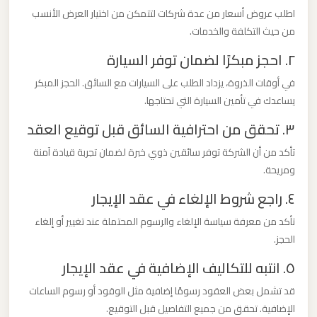
اطلب عروض أسعار من عدة شركات لتتمكن من اختيار العرض الأنسب
ليموزين
من حيث التكلفة والخدمات.
من
مطار
٢. احجز مبكرًا لضمان توفر السيارة
برج
في أوقات الذروة، يزداد الطلب على السيارات مع السائق. الحجز المبكر
العرب
يساعدك في تأمين السيارة التي تحتاجها.
الى
٣. تحقق من احترافية السائق قبل توقيع العقد
الساحل
الشمالي
تأكد من أن الشركة توفر سائقين ذوي خبرة لضمان تجربة قيادة آمنة
ومريحة.
ليموزين
٤. راجع شروط الإلغاء في عقد الإيجار
من
تأكد من معرفة سياسة الإلغاء والرسوم المحتملة عند تغيير أو إلغاء
مطار
الحجز.
برج
٥. انتبه للتكاليف الإضافية في عقد الإيجار
العرب
إلى
قد تشمل بعض العقود رسومًا إضافية مثل الوقود أو رسوم الساعات
القاهرة
الإضافية. تحقق من جميع التفاصيل قبل التوقيع.