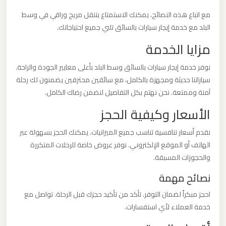
مع اتباع هذه النصائح، يمكنك الاستمتاع بتنقل مريح وراقي في وسط
ليموزين
البلد مع خدمة إيجار سيارات بالسائق تلبي جميع احتياجاتك.
من
مزايا الخدمة
مطار
برج
نوفر خدمة إيجار سيارات بالسائق وسط البلد بأعلى معايير الجودة والراحة.
العرب
سياراتنا حديثة ومجهزة بالكامل، مع سائقين محترفين يضمنون لك رحلة
آمنة وممتعة. نحن نهتم بكل التفاصيل لنضمن رضاك الكامل.
ليموزين
الأسعار وكيفية الحجز
من
نقدم أسعار تنافسية تناسب جميع الميزانيات. يمكنك الحجز بسهولة عبر
مطار
الهاتف أو الموقع الإلكتروني. نوفر عروض خاصة للرحلات المتكررة
القاهرة
والحجوزات المسبقة.
نصائح مهمة
ليموزين
من
احجز مبكراً لضمان التوفر. تأكد من تأكيد حجزك قبل الرحلة. تواصل مع
القاهرة
خدمة العملاء لأي استفسارات.
للاسكندرية