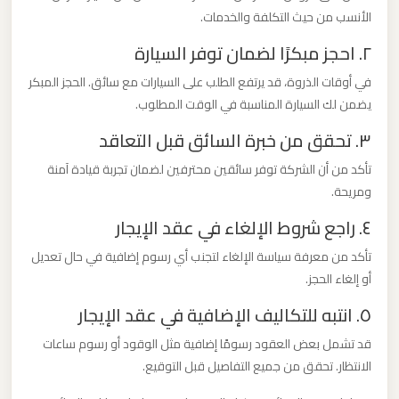
الأنسب من حيث التكلفة والخدمات.
ليموزين
من
٢. احجز مبكرًا لضمان توفر السيارة
مطار
في أوقات الذروة، قد يرتفع الطلب على السيارات مع سائق. الحجز المبكر
برج
يضمن لك السيارة المناسبة في الوقت المطلوب.
العرب
٣. تحقق من خبرة السائق قبل التعاقد
الى
الساحل
تأكد من أن الشركة توفر سائقين محترفين لضمان تجربة قيادة آمنة
الشمالي
ومريحة.
٤. راجع شروط الإلغاء في عقد الإيجار
ليموزين
تأكد من معرفة سياسة الإلغاء لتجنب أي رسوم إضافية في حال تعديل
من
أو إلغاء الحجز.
مطار
٥. انتبه للتكاليف الإضافية في عقد الإيجار
برج
العرب
قد تشمل بعض العقود رسومًا إضافية مثل الوقود أو رسوم ساعات
إلى
الانتظار. تحقق من جميع التفاصيل قبل التوقيع.
القاهرة