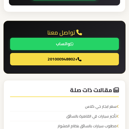
برج
العرب
والإسكندرية
تواصل معنا
ليموزين
واتساب
مطار
برج
+201000948802
العرب
الي
مرسي
مطروح
مقالات ذات صلة
ليموزين
سعر ايجار جي كلاس
مطار
تأجير سيارات في القاهرة بالسائق
برج
العرب
مطلوب سيارات بالسائق بنظام المشوار