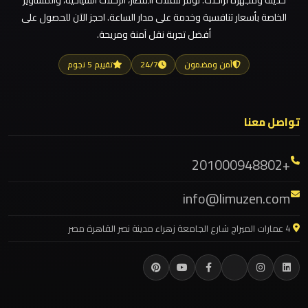
حديثة ومجهزة لراحتك. نوفر تنقلات المطار، الرحلات السياحية، والمشاوير
ليموزين مطار العالمين
الخاصة بأسعار تنافسية وخدمة على مدار الساعة. احجز الآن للحصول على
أفضل تجربة نقل آمنة ومريحة.
ليموزين
ليموزين مطار العاصمة الادارية
مطار
ليموزين مطار اكتوبر
آمن ومضمون
24/7
تقييم 5 نجوم
العلمين
ليموزين مصر الجديدة
الجديدة
ليموزين مصر
تواصل معنا
ليموزين مرسيدس ايجار بالسائق فى مصر
ليموزين
مطار
ليموزين مرسيدس
+201000948802
العلمين
ليموزين مرسي مطروح
info@limuzen.com
ليموزين مرسي علم
ليموزين
ليموزين مدينتي
4 عمارات الميراج شارع الجامعة زهراء مدينة نصر القاهرة مصر
مطار
ليموزين مدينة نصر
العالمين
ليموزين مايو
ليموزين
ليموزين لوكسور