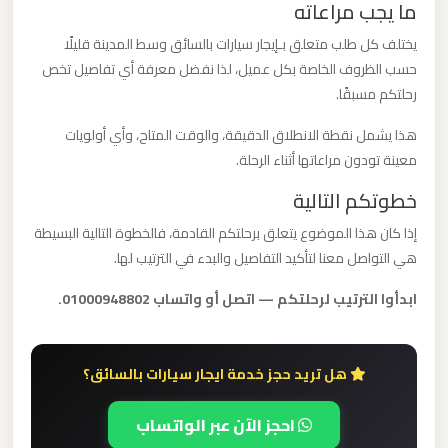
ما يجب مراعاته
ليموزين
مطار
يختلف كل طلب متعلق بـإيجار سيارات بالسائق وسط المدينة قليلًا
مرسي
حسب الظروف الخاصة بكل عميل، لذا نفضل معرفة أي تفاصيل تخص
رحلتكم مسبقًا.
مطروح
هذا يشمل نقطة الانطلاق الدقيقة، والوقت المتاح، وأي أولويات
ليموزين
معينة تودون مراعاتها أثناء الرحلة.
مطار
خطوتكم التالية
شرم
إذا كان هذا الموضوع يتعلق برحلتكم القادمة، فالخطوة التالية البسيطة
الشيخ
هي التواصل معنا لتأكيد التفاصيل والبدء في الترتيب لها.
ليموزين
ابدأوا الترتيب لرحلتكم — اتصل أو واتساب 01000948802.
مطار
سفنكس
هل تريد حجز خدمة ايجار سيارات بالسائق؟
ليموزين
احجز الآن عبر الواتساب
مطار