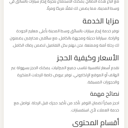
مع اتباع هذه النصائح، يمكنك الاستمتاع بتجربة إيجار سيارات بالسائق في
وسط المدينة، مما يضمن لك تنقلًا مريحًا ومرنًا.
ليموزين
مزايا الخدمة
من
مطار
نوفر خدمة إيجار سيارات بالسائق وسط المدينة بأعلى معايير الجودة
برج
والراحة. سياراتنا حديثة ومجهزة بالكامل، مع سائقين محترفين يضمنون
العرب
لك رحلة آمنة وممتعة. نحن نهتم بكل التفاصيل لنضمن رضاك الكامل.
الأسعار وكيفية الحجز
ليموزين
نقدم أسعار تنافسية تناسب جميع الميزانيات. يمكنك الحجز بسهولة عبر
من
الهاتف أو الموقع الإلكتروني. نوفر عروض خاصة للرحلات المتكررة
مطار
والحجوزات المسبقة.
القاهرة
نصائح مهمة
ليموزين
احجز مبكراً لضمان التوفر. تأكد من تأكيد حجزك قبل الرحلة. تواصل مع
من
خدمة العملاء لأي استفسارات.
القاهرة
أقسام المحتوى
للاسكندرية