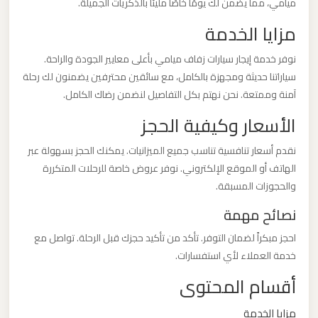
ميامي، مما يضمن لك يومًا خاصًا مليئًا بالذكريات الجميلة.
مزايا الخدمة
ليموزين
من
نوفر خدمة إيجار سيارات زفاف ميامي بأعلى معايير الجودة والراحة.
مطار
سياراتنا حديثة ومجهزة بالكامل، مع سائقين محترفين يضمنون لك رحلة
برج
آمنة وممتعة. نحن نهتم بكل التفاصيل لنضمن رضاك الكامل.
العرب
الأسعار وكيفية الحجز
ليموزين
نقدم أسعار تنافسية تناسب جميع الميزانيات. يمكنك الحجز بسهولة عبر
الهاتف أو الموقع الإلكتروني. نوفر عروض خاصة للرحلات المتكررة
من
والحجوزات المسبقة.
مطار
القاهرة
نصائح مهمة
احجز مبكراً لضمان التوفر. تأكد من تأكيد حجزك قبل الرحلة. تواصل مع
ليموزين
خدمة العملاء لأي استفسارات.
من
أقسام المحتوى
القاهرة
للاسكندرية
مزايا الخدمة