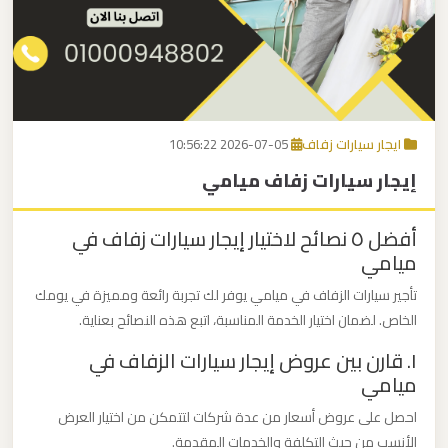
برج
العرب
اتصل بنا
إلى
القاهرة
EN
ايجار سيارات زفاف
2026-07-05 10:56:22
مكاتب
إيجار سيارات زفاف ميامي
ليموزين
الاسكندرية
أفضل ٥ نصائح لاختيار إيجار سيارات زفاف في
ميامي
مطار
القاهرة
تأجير سيارات الزفاف في ميامي يوفر لك تجربة رائعة ومميزة في يومك
الخاص. لضمان اختيار الخدمة المناسبة، اتبع هذه النصائح بعناية.
ليموزين
١. قارن بين عروض إيجار سيارات الزفاف في
ميامي
ليموزين
نويبع
احصل على عروض أسعار من عدة شركات لتتمكن من اختيار العرض
الأنسب من حيث التكلفة والخدمات المقدمة.