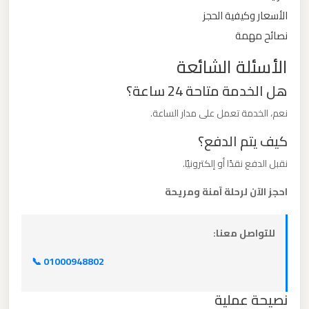
الأسعار وكيفية الحجز
ليموزين
نصائح مهمة
من
الأسئلة الشائعة
القاهرة
هل الخدمة متاحة 24 ساعة؟
الى
مطار
نعم، الخدمة تعمل على مدار الساعة.
برج
كيف يتم الدفع؟
العرب
نقبل الدفع نقدًا أو إلكترونيًا.
ليموزين
احجز الآن لرحلة آمنة ومريحة
من
الاسكندرية
للتواصل معنا:
الى
مطار
📞 01000948802
القاهرة
نصيحة عملية