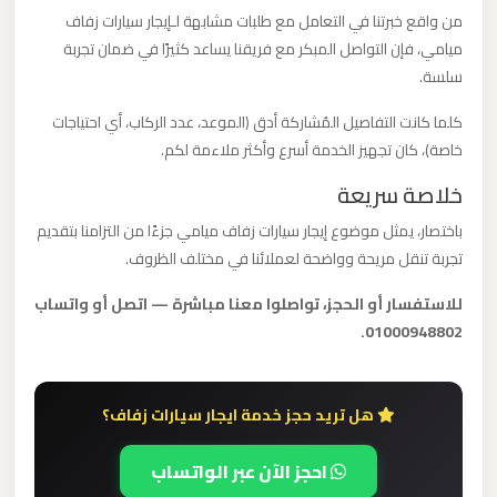
ليموزين
من واقع خبرتنا في التعامل مع طلبات مشابهة لـإيجار سيارات زفاف
مطار
ميامي، فإن التواصل المبكر مع فريقنا يساعد كثيرًا في ضمان تجربة
مرسي
سلسة.
مطروح
كلما كانت التفاصيل المُشاركة أدق (الموعد، عدد الركاب، أي احتياجات
خاصة)، كان تجهيز الخدمة أسرع وأكثر ملاءمة لكم.
ليموزين
خلاصة سريعة
مطار
باختصار، يمثل موضوع إيجار سيارات زفاف ميامي جزءًا من التزامنا بتقديم
شرم
تجربة تنقل مريحة وواضحة لعملائنا في مختلف الظروف.
الشيخ
للاستفسار أو الحجز، تواصلوا معنا مباشرة — اتصل أو واتساب
ليموزين
01000948802.
مطار
سفنكس
هل تريد حجز خدمة ايجار سيارات زفاف؟
ليموزين
احجز الآن عبر الواتساب
مطار