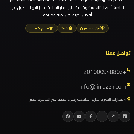
حديثة ومجهزة لراحتك. نوفر تنقلات المطار، الرحلات السياحية، والمشاوير
ليموزين مطار العالمين
الخاصة بأسعار تنافسية وخدمة على مدار الساعة. احجز الآن للحصول على
أفضل تجربة نقل آمنة ومريحة.
ليموزين
ليموزين مطار العاصمة الادارية
مطار
ليموزين مطار اكتوبر
آمن ومضمون
24/7
تقييم 5 نجوم
العلمين
ليموزين مصر الجديدة
الجديدة
ليموزين مصر
تواصل معنا
ليموزين مرسيدس ايجار بالسائق فى مصر
ليموزين
مطار
ليموزين مرسيدس
+201000948802
العلمين
ليموزين مرسي مطروح
info@limuzen.com
ليموزين مرسي علم
ليموزين
ليموزين مدينتي
4 عمارات الميراج شارع الجامعة زهراء مدينة نصر القاهرة مصر
مطار
ليموزين مدينة نصر
العالمين
ليموزين مايو
ليموزين
ليموزين لوكسور