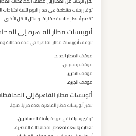
نقل الركاب من المطار إلى مختلف المحافظات المصري
ليموزين
توفير رحلات منتظمة على مدار اليوم لتلبية احتياجات 
من
تقديم أسعار مناسبة مقارنة بوسائل النقل الأخرى.
مطار
أتوبيسات مطار القاهرة إلى المح
برج
العرب
تتوقف أتوبيسات مطار القاهرة في عدة محطات ومو
الى
موقف المطار الجديد.
الساحل
الشمالي
موقف رمسيس.
موقف التحرير.
موقف الجيزة.
ليموزين
من
أتوبيسات مطار القاهرة إلى المحافظات:
مطار
تتميز أتوبيسات مطار القاهرة بعدة مزايا، منها:
برج
العرب
توفير وسيلة نقل مريحة وآمنة للمسافرين.
إلى
تغطية واسعة لمعظم المحافظات المصرية.
القاهرة