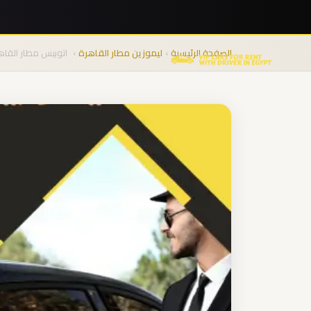
نقل
المجموعات
الصفحة الرئيسية
›
ليموزين مطار القاهرة
›
اتوبيس مطار القا
من
المطار
من
مطار
برج
العرب
الى
الساحل
الشمالي
من
مطار