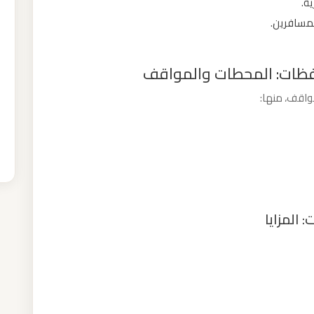
ة.
المسافرين.
افظات: المحطات والمواقف
اقف، منها:
 المزايا