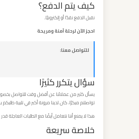
كيف يتم الدفع؟
ليموزين
مطار
نقبل الدفع نقدًا أو إلكترونيًا.
مرسي
مطروح
احجز الآن لرحلة آمنة ومريحة
ليموزين
للتواصل معنا:
مطار
شرم
الشيخ
سؤال يتكرر كثيرًا
ليموزين
يسأل كثير من عملائنا عن أفضل وقت للتواصل بخصوص
مطار
تواصلتم مبكرًا، كان لدينا مرونة أكبر في تلبية طلبكم 
سفنكس
هذا لا يمنع أننا نتعامل أيضًا مع الطلبات العاجلة قدر 
خلاصة سريعة
ليموزين
مطار