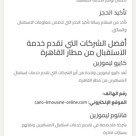
لضمان توفير الخدمة المناسبة.
تأكيد الحجز
ليموزين
من
تأكد من استلام رسالة تأكيد الحجز التي تتضمن معلومات الاستقبال
والسائق.
القاهرة
الى
أفضل الشركات التي تقدم خدمة
مطار
الاستقبال من مطار القاهرة
برج
كايرو ليموزين
العرب
تُعد كايرو ليموزين واحدة من أبرز الشركات التي تقدم خدمات استقبال
المسافرين من مطار القاهرة.
ليموزين
من
رقم الهاتف:
الاسكندرية
الموقع الإلكتروني:
cairo-limousine-online.com
الى
فانتوم ليموزين
مطار
القاهرة
شركة متخصصة في تقديم خدمات استقبال المسافرين ونقلهم
بسيارات فاخرة.