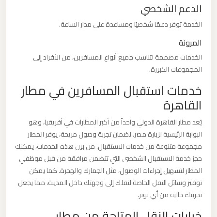
الدعم الشخصي
برج
العرب
الخدمة توفر دعمًا شخصيًا ومساعدة على مدار الساعة.
والإسكندرية
المرونة
الخدمات مصممة لتناسب جميع أنواع المسافرين، من الأفراد إلى
ليموزين
المجموعات الكبيرة.
مطار
خدمات استقبال المسافرين في مطار
برج
القاهرة
العرب
الي
يُعد مطار القاهرة الدولي واحداً من أكبر المطارات في أفريقيا، وهو
مرسي
البوابة الرئيسية لزيارة مصر. لضمان تجربة وصول مريحة، يوفر المطار
مطروح
مجموعة متنوعة من خدمات الاستقبال. من بين هذه الخدمات، يمكنك
حجز خدمة الاستقبال الشخصي التي تتضمن مرافقة من قبل موظفي
المطار لتسهيل إجراءات الوصول، مثل الجمارك والهجرة. كما يمكن
ليموزين
توفير وسائل النقل الخاصة لنقلك إلى وجهتك داخل المدينة، مما يجعل
مطار
تجربتك خالية من أي توتر.
برج
العرب
خيارات النقل المتاحة من مطار