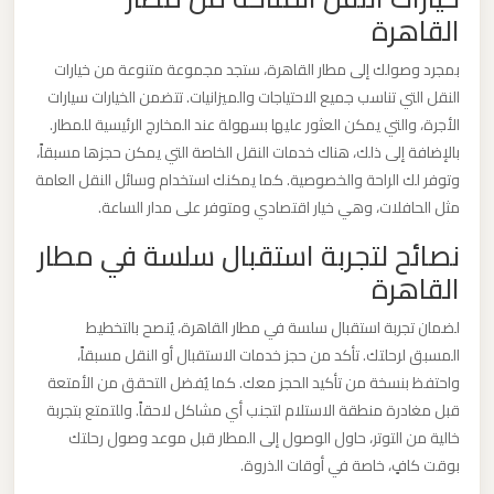
الدولي
القاهرة
بمجرد وصولك إلى مطار القاهرة، ستجد مجموعة متنوعة من خيارات
ليموزين
النقل التي تناسب جميع الاحتياجات والميزانيات. تتضمن الخيارات سيارات
مطار
الأجرة، والتي يمكن العثور عليها بسهولة عند المخارج الرئيسية للمطار.
برج
بالإضافة إلى ذلك، هناك خدمات النقل الخاصة التي يمكن حجزها مسبقاً،
العرب
وتوفر لك الراحة والخصوصية. كما يمكنك استخدام وسائل النقل العامة
الاسكندرية
مثل الحافلات، وهي خيار اقتصادي ومتوفر على مدار الساعة.
نصائح لتجربة استقبال سلسة في مطار
ليموزين
القاهرة
مطار
برج
لضمان تجربة استقبال سلسة في مطار القاهرة، يُنصح بالتخطيط
العرب
المسبق لرحلتك. تأكد من حجز خدمات الاستقبال أو النقل مسبقاً،
واحتفظ بنسخة من تأكيد الحجز معك. كما يُفضل التحقق من الأمتعة
اسكندرية
قبل مغادرة منطقة الاستلام لتجنب أي مشاكل لاحقاً. وللتمتع بتجربة
خالية من التوتر، حاول الوصول إلى المطار قبل موعد وصول رحلتك
ليموزين
بوقت كافٍ، خاصة في أوقات الذروة.
مطار