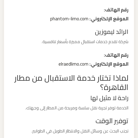
ليموزين
رقم الهاتف:
مطار
الموقع الإلكتروني:
phantom-limo.com
مرسي
مطروح
الرائد ليموزين
شركة تقدم خدمات استقبال مميزة بأسعار تنافسية.
ليموزين
رقم الهاتف:
مطار
الموقع الإلكتروني:
elraedlimo.com
شرم
الشيخ
لماذا تختار خدمة الاستقبال من مطار
القاهرة؟
ليموزين
راحة لا مثيل لها
مطار
الخدمة توفر تجربة نقل سلسة ومريحة من المطار إلى وجهتك.
سفنكس
توفير الوقت
ليموزين
تجنب البحث عن وسائل النقل والانتظار الطويل في الطوابير.
مطار