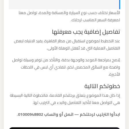
الأسعار تختلف حسب نوع السيارة والمسافة والمدة، تواصل معنا
ليموزين
لمعرفة السعر المناسب لرحلتك.
مطار
تفاصيل إضافية يجب معرفتها
العلمين
الجديدة
عند التخطيط لموضوع استقبال من مطار القاهرة، يفيد الانتباه لبعض
التفاصيل العملية التي قد تُغفل للوهلة الأولى.
ليموزين
يُنصح بمراجعة الموعد والوجهة بدقة، والتأكد من توفر وسيلة تواصل
مطار
واضحة مع السائق المخصص لكم، لتفادي أي لبس في اللحظات
العلمين
الأخيرة.
خطوتكم التالية
ليموزين
إذا كان هذا الموضوع يتعلق برحلتكم القادمة، فالخطوة التالية البسيطة
مطار
هي التواصل معنا لتأكيد التفاصيل والبدء في الترتيب لها.
العالمين
ابدأوا الترتيب لرحلتكم — اتصل أو واتساب 01000948802.
ليموزين