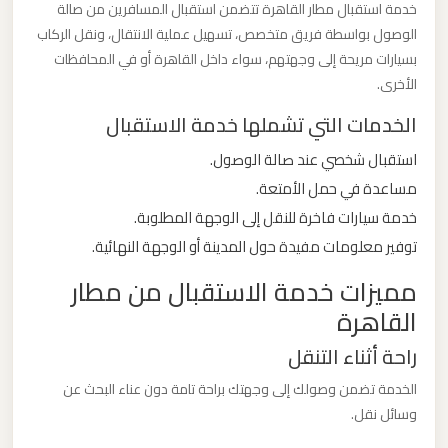
خدمة استقبال مطار القاهرة تتضمن استقبال المسافرين من صالة
ليموزين
الوصول بواسطة فريق متخصص، تسهيل عملية الانتقال، ونقل الركاب
من
بسيارات مريحة إلى وجهتهم، سواء داخل القاهرة أو في المحافظات
مطار
الأخرى.
برج
الخدمات التي تشملها خدمة الاستقبال
العرب
الى
استقبال شخصي عند صالة الوصول.
الساحل
مساعدة في حمل الأمتعة.
الشمالي
خدمة سيارات فاخرة للنقل إلى الوجهة المطلوبة.
توفير معلومات مفيدة حول المدينة أو الوجهة النهائية.
ليموزين
مميزات خدمة الاستقبال من مطار
من
القاهرة
مطار
برج
راحة أثناء التنقل
العرب
الخدمة تضمن وصولك إلى وجهتك براحة تامة دون عناء البحث عن
إلى
وسائل نقل.
القاهرة