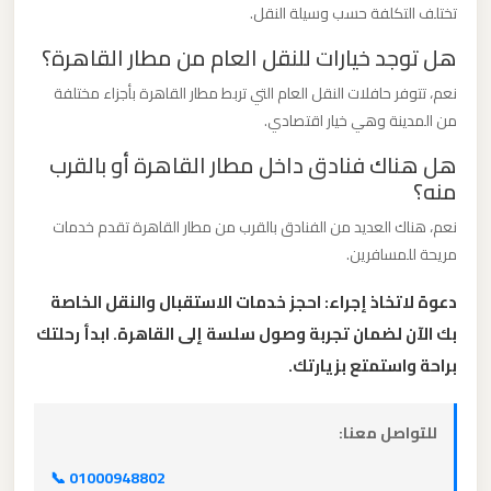
تختلف التكلفة حسب وسيلة النقل.
القاهرة
الخط
هل توجد خيارات للنقل العام من مطار القاهرة؟
الساخن
نعم، تتوفر حافلات النقل العام التي تربط مطار القاهرة بأجزاء مختلفة
من المدينة وهي خيار اقتصادي.
ليموزين
هل هناك فنادق داخل مطار القاهرة أو بالقرب
مطار
منه؟
القاهرة
نعم، هناك العديد من الفنادق بالقرب من مطار القاهرة تقدم خدمات
أسعار
مريحة للمسافرين.
ليموزين
دعوة لاتخاذ إجراء: احجز خدمات الاستقبال والنقل الخاصة
مطار
بك الآن لضمان تجربة وصول سلسة إلى القاهرة. ابدأ رحلتك
القاهرة
براحة واستمتع بزيارتك.
ليموزين
للتواصل معنا:
مطار
📞 01000948802
الغردقة