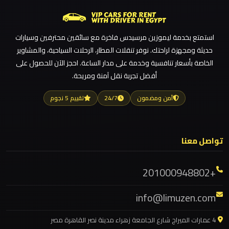
ليموزين
ليموزين مطار الغردقة
شرم
ليموزين مطار العلمين الجديدة
الشيخ
استمتع بخدمة ليموزين مرسيدس فاخرة مع سائقين محترفين وسيارات
ليموزين مطار العلمين
حديثة ومجهزة لراحتك. نوفر تنقلات المطار، الرحلات السياحية، والمشاوير
ليموزين مطار العالمين
الخاصة بأسعار تنافسية وخدمة على مدار الساعة. احجز الآن للحصول على
ليموزين
أفضل تجربة نقل آمنة ومريحة.
ليموزين مطار العاصمة الادارية
سانت
كاترين
ليموزين مطار اكتوبر
آمن ومضمون
24/7
تقييم 5 نجوم
ليموزين مصر الجديدة
ليموزين
ليموزين مصر
رجال
تواصل معنا
ليموزين مرسيدس ايجار بالسائق فى مصر
الاعمال
ليموزين مرسيدس
+201000948802
ليموزين
ليموزين مرسي مطروح
رأس
info@limuzen.com
ليموزين مرسي علم
سدر
ليموزين مدينتي
4 عمارات الميراج شارع الجامعة زهراء مدينة نصر القاهرة مصر