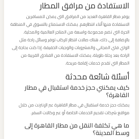
الاستفادة من مرافق المطار
برج
العرب
يوفر مطار القاهرة العديد من المرافق التي يمكن للمسافرين
الاستفادة منها أثناء انتظارهم. يمكنك الاستمتاع بالتسوق في المنطقة
ليموزين
الحرة التي تضم مجموعة واسعة من المتاجر العالمية والمحلية.
بالإضافة إلى ذلك، هناك صالات انتظار للركاب توفر وسائل راحة مثل
مطار
الواي فاي المجاني والمشروبات والوجبات الخفيفة. إذا كنت بحاجة إلى
القاهرة
الراحة بعد رحلة طويلة، يمكنك الاستفادة من الفنادق القريبة من
الي
المطار التي تقدم خدمات إقامة مريحة.
اسكندرية
أسئلة شائعة محدثة
ليموزين
كيف يمكنني حجز خدمة استقبال في مطار
مطار
القاهرة؟
القاهرة
يمكنك حجز خدمة استقبال في مطار القاهرة عبر الإنترنت من خلال
الدولي
مواقع شركات تقديم الخدمات الخاصة أو عبر وكالات السفر.
ما هي تكلفة النقل من مطار القاهرة إلى
ليموزين
وسط المدينة؟
مطار