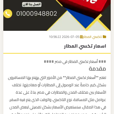
برج
العرب
اتصل بنا
إلى
القاهرة
EN
تاكسي المطار
2026-07-05 10:56:22
مكاتب
اسعار تكسي المطار
ليموزين
الاسكندرية
### أسعار تكسي المطار في مصر ####
مقدمة
مطار
القاهرة
تعتبر **أسعار تكسي المطار** من الأمور التي يهتم بها المسافرون
ليموزين
بشكل كبير، خاصةً عند الوصول إلى المطارات أو مغادرتها. تختلف
الأسعار بين مختلف المدن والمطارات في مصر، بناءً على عدة
ليموزين
عوامل مثل المسافة، نوع التاكسي، والوقت الذي يتم فيه السفر.
نويبع
في هذا المقال، سنستعرض الأسعار بشكل تفصيلي لبعض المدن