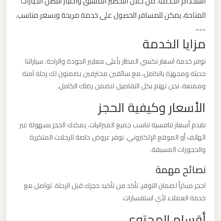
استخدام الخدمة. من خلال التحضير المسبق واختيار أفضل الخيارات
المتاحة، يمكن للمسافر الحصول على خدمة مريحة وبسعر مناسب.
ليموزين
---
من
مزايا الخدمة
القاهرة
نوفر خدمة اسعار تكسي المطار بأعلى معايير الجودة والراحة. سياراتنا
الى
حديثة ومجهزة بالكامل، مع سائقين محترفين يضمنون لك رحلة آمنة
مطار
وممتعة. نحن نهتم بكل التفاصيل لنضمن رضاك الكامل.
برج
الأسعار وكيفية الحجز
العرب
نقدم أسعار تنافسية تناسب جميع الميزانيات. يمكنك الحجز بسهولة عبر
ليموزين
الهاتف أو الموقع الإلكتروني. نوفر عروض خاصة للرحلات المتكررة
من
والحجوزات المسبقة.
الاسكندرية
نصائح مهمة
الى
مطار
احجز مبكراً لضمان التوفر. تأكد من تأكيد حجزك قبل الرحلة. تواصل مع
خدمة العملاء لأي استفسارات.
القاهرة
أقسام المحتوى