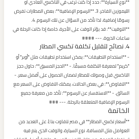
**نوع السيارة**: حدد إذا كنت ترغب في التاكسي العادي أو
الليموزين الفاخر. 3. **الرسوم الإضافية**: بعض المطارات تفرض
ليموزين
رسومًا إضافية، لذا تأكد من السؤال عن تلك الرسوم. 4.
من
**التوقيت**: قد يؤثر الوقت على الأجرة، خاصة إذا كانت الرحلة في
مطار
ساعات الذروة. --- ####
برج
4. نصائح لتقليل تكلفة تكسي المطار
العرب
- **استخدام التطبيقات**: يمكن استخدام تطبيقات مثل "أوبر" أو
"كريم" لمعرفة التكلفة مسبقًا. - **الحجز المسبق**: حاول حجز
ليموزين
من
التاكسي قبل وصولك للمطار لضمان الحصول على أفضل سعر. -
مطار
**التفاوض**: في بعض الحالات، يمكنك التفاوض على السعر مع
القاهرة
السائق. - **الاستفسار عن الرسوم**: تأكد من معرفة جميع
الرسوم الإضافية المتعلقة بالرحلة. --- ###
الخاتمة
ليموزين
من
**أسعار تكسي المطار** في مصر تتفاوت بناءً على العديد من
القاهرة
العوامل مثل المسافة، نوع السيارة، والوقت الذي يتم فيه
للاسكندرية