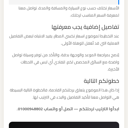
برج
الأسعار تختلف حسب نوع السيارة والمسافة والمدة، تواصل معنا
العرب
لمعرفة السعر المناسب لرحلتك.
والإسكندرية
تفاصيل إضافية يجب معرفتها
عند التخطيط لموضوع اسعار تكسي المطار، يفيد الانتباه لبعض التفاصيل
ليموزين
العملية التي قد تُغفل للوهلة الأولى.
مطار
برج
يُنصح بمراجعة الموعد والوجهة بدقة، والتأكد من توفر وسيلة تواصل
العرب
واضحة مع السائق المخصص لكم، لتفادي أي لبس في اللحظات
الي
الأخيرة.
مرسي
خطوتكم التالية
مطروح
إذا كان هذا الموضوع يتعلق برحلتكم القادمة، فالخطوة التالية البسيطة
هي التواصل معنا لتأكيد التفاصيل والبدء في الترتيب لها.
ليموزين
مطار
ابدأوا الترتيب لرحلتكم — اتصل أو واتساب 01000948802.
برج
العرب