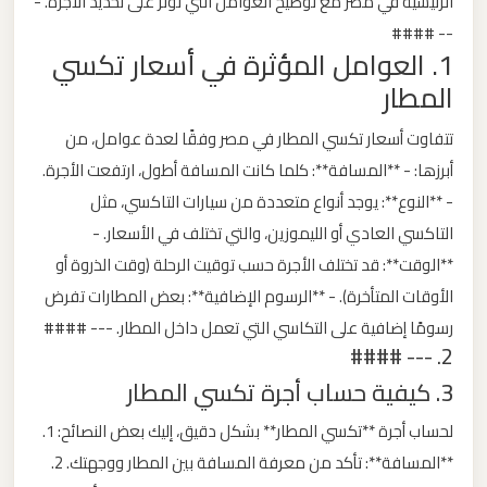
الرئيسية في مصر مع توضيح العوامل التي تؤثر على تحديد الأجرة. -
ليموزين
-- ####
من
1. العوامل المؤثرة في أسعار تكسي
مطار
المطار
برج
تتفاوت أسعار تكسي المطار في مصر وفقًا لعدة عوامل، من
العرب
أبرزها: - **المسافة**: كلما كانت المسافة أطول، ارتفعت الأجرة.
الى
الساحل
- **النوع**: يوجد أنواع متعددة من سيارات التاكسي، مثل
الشمالي
التاكسي العادي أو الليموزين، والتي تختلف في الأسعار. -
**الوقت**: قد تختلف الأجرة حسب توقيت الرحلة (وقت الذروة أو
ليموزين
الأوقات المتأخرة). - **الرسوم الإضافية**: بعض المطارات تفرض
من
رسومًا إضافية على التكاسي التي تعمل داخل المطار. --- ####
2. --- ####
مطار
برج
3. كيفية حساب أجرة تكسي المطار
العرب
لحساب أجرة **تكسي المطار** بشكل دقيق، إليك بعض النصائح: 1.
إلى
**المسافة**: تأكد من معرفة المسافة بين المطار ووجهتك. 2.
القاهرة