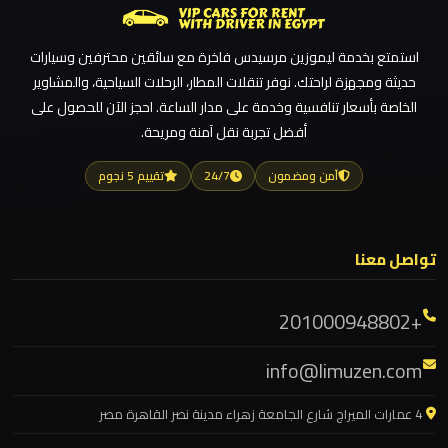
مطار
العاصمة
ليموزين مطار العلمين الجديدة
الادارية
استمتع بخدمة ليموزين مرسيدس فاخرة مع سائقين محترفين وسيارات
ليموزين مطار العلمين
حديثة ومجهزة لراحتك. نوفر تنقلات المطار، الرحلات السياحية، والمشاوير
ليموزين مطار العالمين
الخاصة بأسعار تنافسية وخدمة على مدار الساعة. احجز الآن للحصول على
ليموزين
أفضل تجربة نقل آمنة ومريحة.
ليموزين مطار العاصمة الادارية
مطار
اكتوبر
ليموزين مطار اكتوبر
آمن ومضمون
24/7
تقييم 5 نجوم
ليموزين مصر الجديدة
ليموزين
ليموزين مصر
مصر
تواصل معنا
ليموزين مرسيدس ايجار بالسائق فى مصر
الجديدة
ليموزين مرسيدس
+201000948802
ليموزين مرسي مطروح
ليموزين
info@limuzen.com
مصر
ليموزين مرسي علم
ليموزين مدينتي
4 عمارات الميراج شارع الجامعة زهراء مدينة نصر القاهرة مصر
ليموزين
ليموزين مدينة نصر