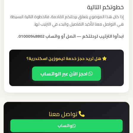
الدولي
خطوتكم التالية
إذا كان هذا الموضوع يتعلق برحلتكم القادمة، فالخطوة التالية البسيطة
ليموزين
هي التواصل معنا لتأكيد التفاصيل والبدء في الترتيب لها.
مطار
ابدأوا الترتيب لرحلتكم — اتصل أو واتساب 01000948802.
برج
العرب
الاسكندرية
هل تريد حجز خدمة ليموزين اسكندرية؟
ليموزين
احجز الآن عبر الواتساب
مطار
برج
العرب
اسكندرية
تواصل معنا
ليموزين
واتساب
مطار