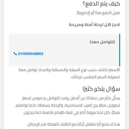
كيف يتم الدفع؟
برج
العرب
نقبل الدفع نقدًا أو إلكترونيًا.
والإسكندرية
احجز الآن لرحلة آمنة ومريحة
ليموزين
للتواصل معنا:
مطار
برج
📞 01000948802
العرب
الي
الأسعار تختلف حسب نوع السيارة والمسافة والمدة، تواصل معنا
مرسي
لمعرفة السعر المناسب لرحلتك.
مطروح
سؤال يتكرر كثيرًا
يسأل كثير من عملائنا عن أفضل وقت للتواصل بخصوص اسعار
ليموزين
ليموزين مطار برج العرب الاسكندرية، والإجابة ببساطة: كلما تواصلتم
مطار
مبكرًا، كان لدينا مرونة أكبر في تلبية طلبكم بالضبط كما تريدون.
برج
هذا لا يمنع أننا نتعامل أيضًا مع الطلبات العاجلة قدر الإمكان.
العرب