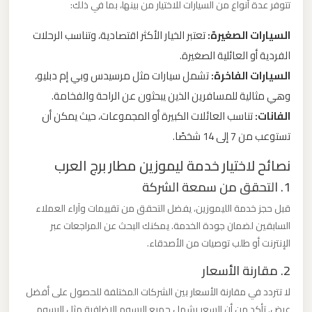
تتوفر عدة أنواع من السيارات للاختيار من بينها، بما في ذلك:
ليموزين
السيارات الصغيرة:
تعتبر الخيار الأكثر اقتصادية، وتناسب الرحلات
من
الفردية أو العائلية الصغيرة.
مطار
السيارات الفاخرة:
تشمل سيارات مثل مرسيدس وبي إم دبليو،
برج
وهي مثالية للمسافرين الذين يبحثون عن الراحة والفخامة.
العرب
الفانات:
تناسب العائلات الكبيرة أو المجموعات، حيث يمكن أن
تستوعب من 7 إلى 14 شخصًا.
ليموزين
نصائح لاختيار خدمة ليموزين مطار برج العرب
من
1. التحقق من سمعة الشركة
مطار
القاهرة
قبل حجز خدمة الليموزين، يفضل التحقق من تقييمات وآراء العملاء
السابقين لضمان جودة الخدمة. يمكنك البحث عن المراجعات عبر
الإنترنت أو طلب توصيات من الأصدقاء.
ليموزين
من
2. مقارنة الأسعار
القاهرة
لا تتردد في مقارنة الأسعار بين الشركات المختلفة للحصول على أفضل
للاسكندرية
عرض. تأكد من أن السعر يشمل جميع الرسوم الإضافية مثل الرسوم