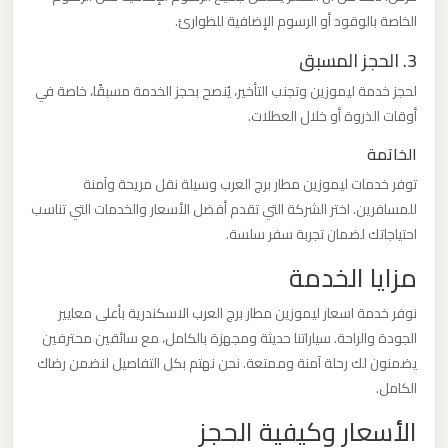
الخاصة بالوقود أو الرسوم الإضافية للطوارئ.
ليموزين
3. الحجز المسبق
من
لحجز خدمة ليموزين وتجنب التأخير، يُنصح بحجز الخدمة مسبقًا، خاصة في
القاهرة
أوقات الذروة أو خلال العطلات.
الى
الخاتمة
مطار
برج
توفر خدمات ليموزين مطار برج العرب وسيلة نقل مريحة وآمنة
العرب
للمسافرين. اختر الشركة التي تقدم أفضل الأسعار والخدمات التي تناسب
احتياجاتك لضمان تجربة سفر سلسة.
مزايا الخدمة
ليموزين
من
نوفر خدمة اسعار ليموزين مطار برج العرب الاسكندرية بأعلى معايير
الاسكندرية
الجودة والراحة. سياراتنا حديثة ومجهزة بالكامل، مع سائقين محترفين
الى
يضمنون لك رحلة آمنة وممتعة. نحن نهتم بكل التفاصيل لنضمن رضاك
مطار
الكامل.
القاهرة
الأسعار وكيفية الحجز