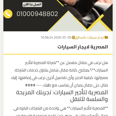
برج
العرب
اتصل بنا
إلى
القاهرة
EN
ايجار سيارات بالسائق
2026-07-05 10:56:24
مكاتب
المصرية لايجار السيارات
ليموزين
الاسكندرية
هل ترغب في مقال مفصل عن **شركة المصرية لتأجير
مطار
السيارات**؟ يمكنني كتابة مقال شامل يتناول خدمات الشركة،
القاهرة
مميزاتها، كيفية الحجز، وأي تفاصيل أخرى ترغب في إضافتها. إليك
ليموزين
مثال على مقال يمكن أن يتناسب مع طلبك: --- ####
المصرية لتأجير السيارات: تجربتك المريحة
والسلسة للتنقل
ليموزين
نويبع
**المصرية لتأجير السيارات** هي واحدة من الشركات البارزة في
مجال تأجير السيارات في مصر، حيث تقدم مجموعة واسعة من