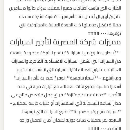
ليموزين
الخيارات التي تناسب احتياجات جميع العملاء، سواء كانوا مسافرين
من
عاديين أو رجال أعمال. منذ تأسيسها، اكتسبت الشركة سمعة
مطار
ممتازة بفضل خدماتها ذات الجودة العالية والموثوقية التي
برج
توفرها. --- ####
العرب
مميزات شركة المصرية لتأجير السيارات
الى
- **أسطول متنوع من السيارات**: تقدم الشركة مجموعة واسعة
الساحل
من السيارات التي تشمل السيارات الاقتصادية، الفاخرة، والسيارات
الشمالي
العائلية، مما يتيح للعملاء اختيار السيارة التي تناسب احتياجاتهم
وميزانيتهم. - **أسعار تنافسية**: توفر "المصرية لتأجير السيارات"
ليموزين
أسعارًا مناسبة لجميع فئات العملاء، مع خيارات مرنة في مدة
من
مطار
التأجير. - **خدمة عملاء ممتازة**: فريق عمل متخصص متاح على
برج
مدار الساعة للاستجابة لأي استفسارات أو طلبات خاصة للعملاء. -
العرب
**سيارات مجهزة ومضمونة**: جميع السيارات التي توفرها
إلى
الشركة تمر بعمليات صيانة دورية لضمان أمان العميل وراحة
القاهرة
القيادة. --- ####