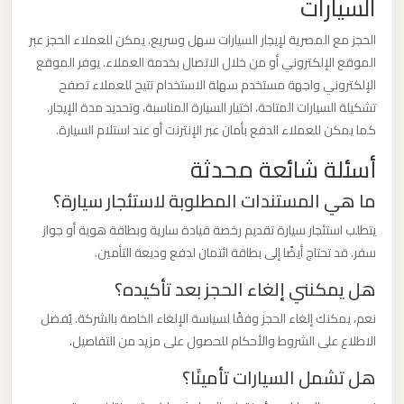
السيارات
برج
العرب
الحجز مع المصرية لإيجار السيارات سهل وسريع. يمكن للعملاء الحجز عبر
الموقع الإلكتروني أو من خلال الاتصال بخدمة العملاء. يوفر الموقع
والإسكندرية
الإلكتروني واجهة مستخدم سهلة الاستخدام تتيح للعملاء تصفح
تشكيلة السيارات المتاحة، اختيار السيارة المناسبة، وتحديد مدة الإيجار.
ليموزين
كما يمكن للعملاء الدفع بأمان عبر الإنترنت أو عند استلام السيارة.
مطار
أسئلة شائعة محدثة
برج
العرب
ما هي المستندات المطلوبة لاستئجار سيارة؟
الي
يتطلب استئجار سيارة تقديم رخصة قيادة سارية وبطاقة هوية أو جواز
مرسي
سفر. قد تحتاج أيضًا إلى بطاقة ائتمان لدفع وديعة التأمين.
مطروح
هل يمكنني إلغاء الحجز بعد تأكيده؟
ليموزين
نعم، يمكنك إلغاء الحجز وفقًا لسياسة الإلغاء الخاصة بالشركة. يُفضل
الاطلاع على الشروط والأحكام للحصول على مزيد من التفاصيل.
مطار
برج
هل تشمل السيارات تأمينًا؟
العرب