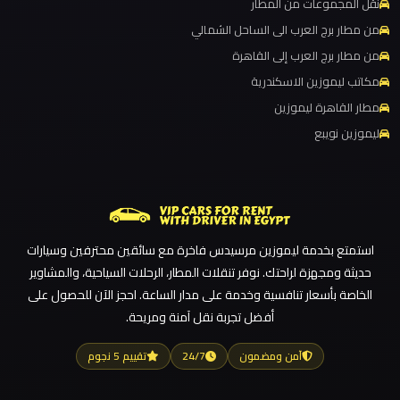
نقل المجموعات من المطار
مرسيدس
ليموزين مطار برج العرب
من مطار برج العرب الى الساحل الشمالي
ايجار
ليموزين مطار القاهرة الي اسكندرية
بالسائق
من مطار برج العرب إلى القاهرة
ليموزين مطار القاهرة الدولي
فى
مكاتب ليموزين الاسكندرية
مصر
ليموزين مطار القاهرة الخط الساخن
مطار القاهرة ليموزين
ليموزين نويبع
ليموزين مطار القاهرة أسعار
ليموزين
ليموزين مطار القاهرة
مرسيدس
ليموزين مطار الغردقة
ليموزين مطار العلمين الجديدة
ليموزين
استمتع بخدمة ليموزين مرسيدس فاخرة مع سائقين محترفين وسيارات
ليموزين مطار العلمين
مرسي
حديثة ومجهزة لراحتك. نوفر تنقلات المطار، الرحلات السياحية، والمشاوير
مطروح
ليموزين مطار العالمين
الخاصة بأسعار تنافسية وخدمة على مدار الساعة. احجز الآن للحصول على
أفضل تجربة نقل آمنة ومريحة.
ليموزين مطار العاصمة الادارية
ليموزين
ليموزين مطار اكتوبر
آمن ومضمون
24/7
تقييم 5 نجوم
مرسي
ليموزين مصر الجديدة
علم