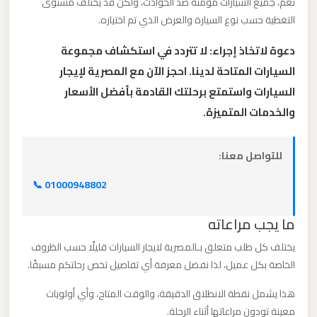
نعم، جميع السيارات مؤمنة ضد الحوادث، ولكن قد يختلف مستوى
الدولي
التغطية حسب نوع السيارة والعرض الذي تم اختياره.
دعوة لاتخاذ إجراء: لا تتردد في استكشاف مجموعة
ليموزين
السيارات المتاحة لدينا. احجز الآن مع المصرية لإيجار
مطار
برج
السيارات واستمتع برحلتك القادمة بأفضل الأسعار
العرب
والخدمات المتميزة.
الاسكندرية
للتواصل معنا:
ليموزين
📞 01000948802
مطار
برج
ما يجب مراعاته
العرب
اسكندرية
يختلف كل طلب متعلق بـالمصرية لايجار السيارات قليلًا حسب الظروف
الخاصة بكل عميل، لذا نفضل معرفة أي تفاصيل تخص رحلتكم مسبقًا.
ليموزين
هذا يشمل نقطة الانطلاق الدقيقة، والوقت المتاح، وأي أولويات
مطار
معينة تودون مراعاتها أثناء الرحلة.