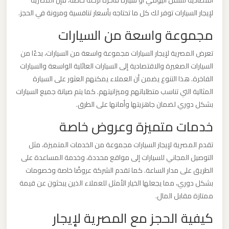
اقتصادية للتنقل اليومي أو سيارة فاخرة لرحلة خاصة، فإن المصرية
ليموزين
لإيجار السيارات توفر لك كل ما تحتاجه بأسعار تنافسية ومرونة في الحجز.
مطار
مجموعة واسعة من السيارات
مرسي
مطروح
تعرض المصرية لإيجار السيارات مجموعة واسعة من السيارات، بدءًا من
السيارات الصغيرة والاقتصادية إلى السيارات العائلية الواسعة والسيارات
الفاخرة. هذا التنوع يضمن أن العملاء يمكنهم العثور على السيارة
ليموزين
المثالية التي تناسب متطلباتهم وميزانيتهم. كما يتم صيانة جميع السيارات
مطار
بشكل دوري لضمان جاهزيتها وأمانها على الطرق.
شرم
الشيخ
خدمات متميزة وعروض خاصة
تقدم المصرية لإيجار السيارات مجموعة من الخدمات المتميزة، مثل
ليموزين
التوصيل المجاني للسيارات إلى مواقع محددة، وخدمة المساعدة على
مطار
الطريق على مدار الساعة. كما تقدم الشركة عروضًا خاصة وخصومات
سفنكس
بشكل دوري، مما يجعلها الخيار الأمثل للعملاء الذين يبحثون عن قيمة
ممتازة مقابل المال.
ليموزين
كيفية الحجز مع المصرية لإيجار
مطار