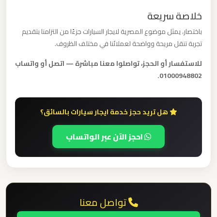
برج
خلاصة سريعة
العرب
باختصار، يمثل موضوع المصرية لايجار السيارات جزءًا من التزامنا بتقديم
تجربة تنقل مريحة وواضحة لعملائنا في مختلف الظروف.
ليموزين
مطار
للاستفسار أو الحجز، تواصلوا معنا مباشرة — اتصل أو واتساب
القاهرة
01000948802.
الي
اسكندرية
هل تريد حجز خدمة ايجار سيارات بالسائق؟
ليموزين
احجز الآن عبر الواتساب
مطار
القاهرة
الدولي
ليموزين
تواصل معنا
مطار