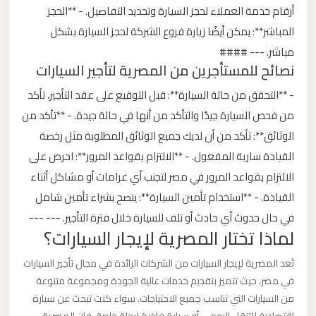
أرقام خدمة العملاء لحجز السيارة وتحديد التفاصيل. - **الحجز
المباشر**: يمكن أيضًا زيارة فروع الشركة لحجز السيارة بشكل
ليموزين
مباشر. --- ####
من
نصائح للمستأجرين من المصرية لتأجير السيارات
القاهرة
الى
- **التحقق من حالة السيارة**: قبل التوقيع على عقد التأجير، تأكد
مطار
من فحص السيارة جيدًا والتأكد من أنها في حالة جيدة. - **تأكد من
برج
الوثائق**: تأكد من أن لديك جميع الوثائق المطلوبة مثل رخصة
العرب
القيادة سارية المفعول. - **الالتزام بقواعد المرور**: احرص على
الالتزام بقواعد المرور في مصر لتجنب أي غرامات أو مشاكل أثناء
ليموزين
القيادة. - **استخدام تأمين السيارة**: ينصح بشراء تأمين شامل
من
في حال حدوث أي حادث أو تلف للسيارة خلال فترة التأجير. --- ---
الاسكندرية
لماذا تختار المصرية لإيجار السيارات؟
الى
تُعد المصرية لإيجار السيارات من الشركات الرائدة في مجال تأجير السيارات
مطار
في مصر، حيث تتميز بتقديم خدمات عالية الجودة ومجموعة متنوعة
القاهرة
من السيارات التي تناسب جميع الاحتياجات. سواء كنت تبحث عن سيارة