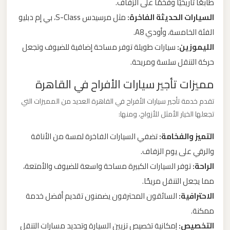
طابعًا تاريخيًا وفخمًا على الزفاف.
السيارات الحديثة الفاخرة:
مثل مرسيدس S-Class، بي إم دبليو
ليموزين
الفئة الخامسة، وأودي A8.
من
الليموزين:
سيارات طويلة توفر مساحة إضافية للضيوف وتجعل
مطار
حركة التنقل سلسة ومريحة.
برج
العرب
مميزات تأجير سيارات الأفراح في القاهرة
تقدم خدمة تأجير سيارات الأفراح في القاهرة العديد من المميزات التي
ليموزين
تجعلها الخيار الأمثل للأزواج، ومنها:
من
التميز والفخامة:
تضفي السيارات الفاخرة لمسة من الأناقة
مطار
القاهرة
والرقي على يوم الزفاف.
الراحة:
توفر السيارات الكبيرة مساحة واسعة للضيوف والأمتعة،
مما يجعل التنقل مريحًا.
ليموزين
من
الاحترافية:
السائقون المحترفون يضمنون تقديم أفضل خدمة
القاهرة
ممكنة.
للاسكندرية
التخصيص:
إمكانية تخصيص تزيين السيارة وتحديد مسارات التنقل