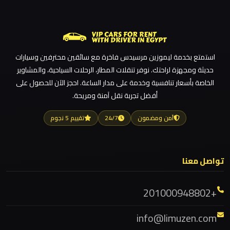
للزفاف
ليموزين مطار القاهرة
والمناسبات
ليموزين مطار الغردقة
ليموزين
ليموزين مطار العلمين الجديدة
كفر
استمتع بخدمة ليموزين مرسيدس فاخرة مع سائقين محترفين وسيارات
ليموزين مطار العلمين
حديثة ومجهزة لراحتك. نوفر تنقلات المطار، الرحلات السياحية، والمشاوير
الشيخ
ليموزين مطار العالمين
الخاصة بأسعار تنافسية وخدمة على مدار الساعة. احجز الآن للحصول على
أفضل تجربة نقل آمنة ومريحة.
ليموزين مطار العاصمة الادارية
ليموزين
ليموزين مطار اكتوبر
فيصل
آمن ومضمون
24/7
تقييم 5 نجوم
ليموزين مصر الجديدة
ليموزين
ليموزين مصر
طنطا
تواصل معنا
ليموزين مرسيدس ايجار بالسائق فى مصر
ليموزين مرسيدس
+201000948802
ليموزين
ليموزين مرسي مطروح
طابا
info@limuzen.com
ليموزين مرسي علم