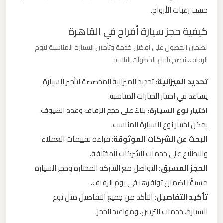
حسب رغبات الأزواج.
ليموزين
كيفية حجز سيارة أفراح في القاهرة
من
لضمان الحصول على أفضل خدمة وتأمين السيارة المناسبة ليوم
القاهرة
الزفاف، يُنصح باتباع الخطوات التالية:
الى
مطار
تحديد الميزانية:
تحديد الميزانية المخصصة لتأجير السيارة
برج
يساعد في اختيار الخيارات المناسبة.
العرب
اختيار نوع السيارة:
بناءً على حجم الزفاف وعدد الضيوف،
يمكن اختيار نوع السيارة المناسب.
ليموزين
البحث عن الشركات الموثوقة:
قراءة تقييمات العملاء
من
والاطلاع على خدمات الشركات المختلفة.
الاسكندرية
الحجز المسبق:
التواصل مع الشركة المختارة وحجز السيارة
الى
مسبقًا لضمان توافرها في يوم الزفاف.
مطار
تأكيد التفاصيل:
التأكد من جميع التفاصيل مثل نوع
القاهرة
السيارة، خدمات التزيين، ومواعيد الحجز.