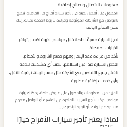
معلومات الاتصال ونصائح إضافية
ليموزين
مطار
للحصول على أفضل تجربة في تأجير سيارة أفراح في القاهرة، يُنصح
مرسي
بالتواصل مع الشركات الموثوقة وقراءة شروط الخدمة بعناية. إليك
مطروح
بعض النصائح الهامة:
احجز السيارة مسبقًا خاصة خلال مواسم الذروة لضمان توافر
ليموزين
الخيارات المفضلة.
مطار
تأكد من قراءة عقد الإيجار وفهم جميع الشروط والأحكام.
شرم
افحص السيارة جيدًا قبل استلامها لتجنب أي مشكلات لاحقة.
الشيخ
ناقش جميع التفاصيل مع الشركة مثل مسار الرحلة، توقيت التنقل،
وأي خدمات إضافية مطلوبة.
ليموزين
مطار
للمزيد من المعلومات وللحصول على عروض خاصة، يمكنك زيارة
سفنكس
مواقع شركات تأجير السيارات الفاخرة في القاهرة أو التواصل معهم
مباشرة عبر الهاتف أو البريد الإلكتروني.
لماذا يعتبر تأجير سيارات الأفراح خيارًا
ليموزين
مطار