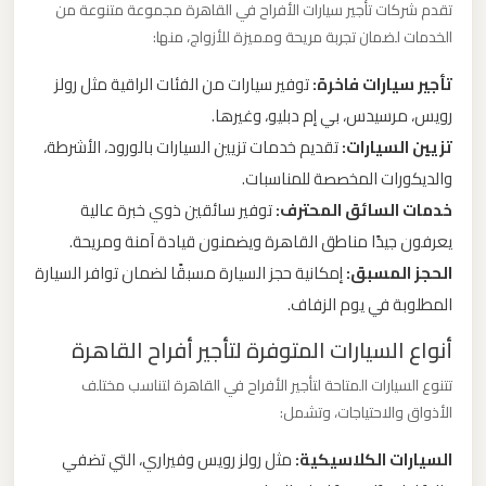
تقدم شركات تأجير سيارات الأفراح في القاهرة مجموعة متنوعة من
ليموزين
الخدمات لضمان تجربة مريحة ومميزة للأزواج، منها:
من
مطار
تأجير سيارات فاخرة:
توفير سيارات من الفئات الراقية مثل رولز
برج
رويس، مرسيدس، بي إم دبليو، وغيرها.
العرب
تزيين السيارات:
تقديم خدمات تزيين السيارات بالورود، الأشرطة،
الى
والديكورات المخصصة للمناسبات.
الساحل
خدمات السائق المحترف:
توفير سائقين ذوي خبرة عالية
الشمالي
يعرفون جيدًا مناطق القاهرة ويضمنون قيادة آمنة ومريحة.
الحجز المسبق:
إمكانية حجز السيارة مسبقًا لضمان توافر السيارة
ليموزين
المطلوبة في يوم الزفاف.
من
أنواع السيارات المتوفرة لتأجير أفراح القاهرة
مطار
برج
تتنوع السيارات المتاحة لتأجير الأفراح في القاهرة لتناسب مختلف
العرب
الأذواق والاحتياجات، وتشمل:
إلى
السيارات الكلاسيكية:
مثل رولز رويس وفيراري، التي تضفي
القاهرة