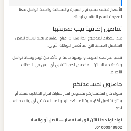
القاهرة
الأسعار تختلف حسب نوع السيارة والمسافة والمدة، تواصل معنا
الخط
لمعرفة السعر المناسب لرحلتك.
الساخن
تفاصيل إضافية يجب معرفتها
عند التخطيط لموضوع ايجار سيارات افراح القاهره، يفيد الانتباه لبعض
ليموزين
التفاصيل العملية التي قد تُغفل للوهلة الأولى.
مطار
القاهرة
يُنصح بمراجعة الموعد والوجهة بدقة، والتأكد من توفر وسيلة تواصل
أسعار
واضحة مع السائق المخصص لكم، لتفادي أي لبس في اللحظات
الأخيرة.
ليموزين
جاهزون لمساعدتكم
مطار
سواء كان استفساركم بخصوص ايجار سيارات افراح القاهره بسيطًا أو
القاهرة
يحتاج تفاصيل أكثر، فريقنا مستعد للرد والمساعدة في أي وقت مناسب
لكم.
ليموزين
تواصلوا معنا الآن لأي استفسار — اتصل أو واتساب
مطار
01000948802.
الغردقة