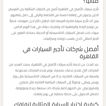
مثاليًا؟
برج
تأجير سيارات الأفراح في القاهرة أصبح من الخيارات الشائعة بين العرسان
العرب
الذين يرغبون في إضافة لمسة من الفخامة والرقي إلى حفل زفافهم.
والإسكندرية
يتيح لك تأجير سيارة فاخرة الفرصة لترك انطباع دائم لدى ضيوفك، فضلاً
عن توفير الراحة والرفاهية لك ولشريك حياتك في هذا اليوم الخاص.
ليموزين
سواء كنت تفضل السيارات الكلاسيكية أو الحديثة، يمكنك العثور على
مطار
الخيار المثالي الذي يناسب ذوقك وميزانيتك.
برج
أفضل شركات تأجير السيارات في
العرب
القاهرة
الي
مرسي
عند البحث عن خدمة تأجير سيارات الأفراح في القاهرة، ستجد العديد من
مطروح
الشركات التي تقدم خدمات متميزة. توفر هذه الشركات مجموعة
واسعة من السيارات الفاخرة، بدءًا من السيارات الكلاسيكية مثل رولز
رويس وبنتلي، وصولاً إلى السيارات الرياضية الفاخرة مثل فيراري
ليموزين
ولامبورغيني. من المهم اختيار شركة ذات سمعة جيدة وموثوقة
مطار
لضمان الحصول على خدمة ممتازة في يوم زفافك.
برج
كيفية اختيار السيارة المثالية لزفافك
العرب