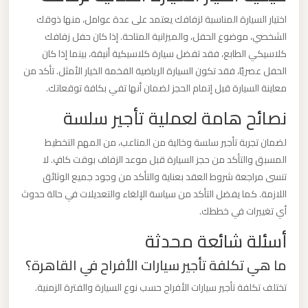
الدولي
اختيار السيارة المناسبة لزفافك يعتمد على عدة عوامل، منها ذوقك
الشخصي، موضوع الحفل، والميزانية المتاحة. إذا كان حفل زفافك
ليموزين
كلاسيكي الطابع، فقد تفضل سيارة كلاسيكية أنيقة، بينما إذا كان
مطار
الحفل عصريًا، فقد تكون السيارة الرياضية الفخمة الخيار الأمثل. تأكد من
برج
معاينة السيارة قبل إتمام الحجز لضمان أنها تفي بكافة توقعاتك.
العرب
نصائح هامة لعملية تأجير سلسة
الاسكندرية
لضمان تجربة تأجير سلسة وخالية من المتاعب، من المهم التخطيط
المسبق والتأكد من حجز السيارة قبل موعد الزفاف بوقت كافٍ. لا
ليموزين
تنسى مراجعة شروط العقد بعناية والتأكد من وجود جميع الوثائق
مطار
اللازمة. كما يفضل التأكد من سياسة الإلغاء والتعديلات في حالة حدوث
برج
أي تغييرات في خططك.
العرب
أسئلة شائعة محدثة
اسكندرية
ما هي تكلفة تأجير سيارات الأفراح في القاهرة؟
ليموزين
تختلف تكلفة تأجير سيارات الأفراح حسب نوع السيارة والفترة الزمنية.
مطار