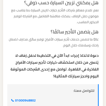
هل يمكنني تزيين السيارة حسب ذوقي؟
برج
العرب
نعم، تقدم معظم شركات التأجير خيارات لتزيين السيارة بما يتناسب مع
موضوع حفل الزفاف. يمكنك مناقشة التفاصيل مع الشركة لتوفير
الديكور المناسب.
ليموزين
هل يتضمن التأجير سائقًا؟
مطار
القاهرة
غالبًا ما تتضمن خدمات تأجير سيارات الأفراح توفير سائق محترف لضمان
الي
راحتك وسلامتك خلال اليوم.
اسكندرية
دعوة لاتخاذ إجراء: ابدأ الآن في التخطيط لحفل زفاف لا
يُنسى من خلال استكشاف خيارات تأجير سيارات الأفراح
ليموزين
الفاخرة في القاهرة. تواصل مع إحدى الشركات الموثوقة
مطار
اليوم واحجز سيارتك المثالية!
القاهرة
الدولي
للتواصل معنا:
ليموزين
📞 01000948802
مطار