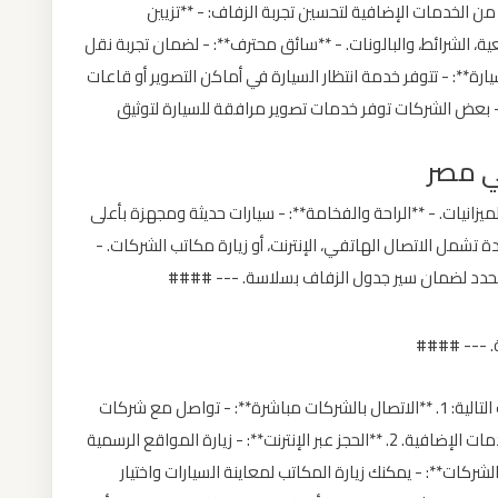
 الخدمات الإضافية لتحسين تجربة الزفاف: - **تزيين
ة، الشرائط، والبالونات. - **سائق محترف**: - لضمان تجربة نقل
ارة**: - تتوفر خدمة انتظار السيارة في أماكن التصوير أو قاعات
- بعض الشركات توفر خدمات تصوير مرافقة للسيارة لتوثيق
لميزانيات. - **الراحة والفخامة**: - سيارات حديثة ومجهزة بأعلى
دة تشمل الاتصال الهاتفي، الإنترنت، أو زيارة مكاتب الشركات. -
 المحدد لضمان سير جدول الزفاف بسلاسة. --- ####
ة. --- ####
يمكنك حجز سيارة الزفاف بسهولة من خلال الخطوات التالية: 1. **الاتصال بالشركات مباشرة**: - تواصل مع شركات
تأجير السيارات لتحديد التفاصيل مثل نوع السيارة والخدمات الإضافية. 2. **الحجز عبر الإنترنت**: - زيارة المواقع الرسمية
قات الذكية. 3. **زيارة مكاتب الشركات**: - يمكنك زيارة المكاتب لمعاينة السيارات واختيار