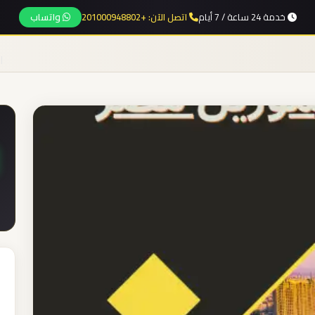
خدمة 24 ساعة / 7 أيام
اتصل الآن: +201000948802
واتساب
ا