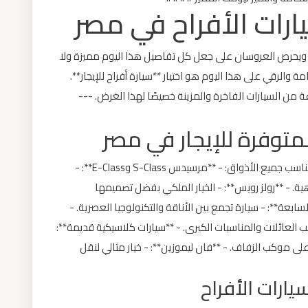
رات الأفراح في مصر
 ويحرص العروسان على جعل كل تفاصيل هذا اليوم مميزة ولا
والرقي على هذا اليوم هو اختيار **سيارة أفراح للإيجار**.
من السيارات الفاخرة والمزينة خصيصًا لهذا الغرض. ---
توفر شركات تأجير السيارات في مصر خيارات متعددة تناسب جميع الأذواق: - **مرسيدس S-Class وE-Class**: -
هية. - **رولز رويس**: - الخيار الملكي بفضل تصميمها
ابعة**: - سيارة تجمع بين الأناقة والتكنولوجيا العصرية. -
ب العائلات والمناسبات الكبرى. - **سيارات كلاسيكية قديمة**:
 موكب الزفاف. - **فان ليموزين**: - خيار مثالي لنقل