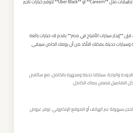
الأنسب. 4. **الحجز عبر التطبيقات الذكية**: - استخدام تطبيقات مثل **Careem** أو **Uber Black** لتوفير خيارات تأجير
فإن **إيجار سيارات الأفراح في مصر** يقدم لك خيارات رائعة
ة وسيارات حديثة، يمكنك التأكد من أن يومك الخاص سيبقى
الجودة والراحة. سياراتنا حديثة ومجهزة بالكامل، مع سائقين
كل التفاصيل لنضمن رضاك الكامل.
لحجز بسهولة عبر الهاتف أو الموقع الإلكتروني. نوفر عروض