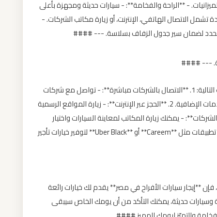
لميزانيات. - **الراحة والفخامة**: - سيارات حديثة ومجهزة بأعلى
دة تشمل الاتصال الهاتفي، الإنترنت، أو زيارة مكاتب الشركات. -
 المحدد لضمان سير جدول الزفاف بسلاسة. --- ####
ة. --- ####
يمكنك حجز سيارة الزفاف بسهولة من خلال الخطوات التالية: 1. **الاتصال بالشركات مباشرة**: - تواصل مع شركات
تأجير السيارات لتحديد التفاصيل مثل نوع السيارة والخدمات الإضافية. 2. **الحجز عبر الإنترنت**: - زيارة المواقع الرسمية
قات الذكية. 3. **زيارة مكاتب الشركات**: - يمكنك زيارة المكاتب لمعاينة السيارات واختيار
الأنسب. 4. **الحجز عبر التطبيقات الذكية**: - استخدام تطبيقات مثل **Careem** أو **Uber Black** لتوفير خيارات تأجير
فإن **إيجار سيارات الأفراح في مصر** يقدم لك خيارات رائعة
ة وسيارات حديثة، يمكنك التأكد من أن يومك الخاص سيبقى
فخامة والتميّز ليومك المميز ####