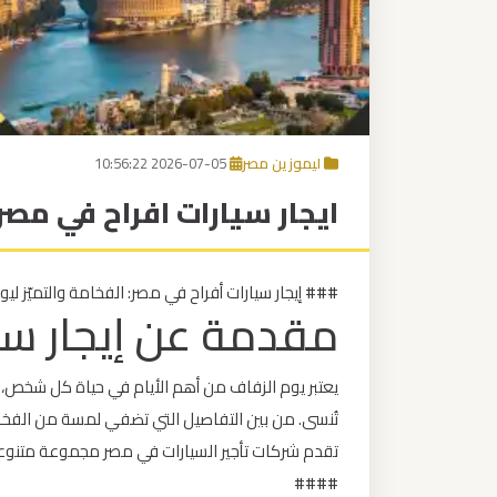
برج
العرب
إلى
القاهرة
ليموزين مصر
2026-07-05 10:56:22
مكاتب
ايجار سيارات افراح في مصر
ليموزين
الاسكندرية
### إيجار سيارات أفراح في مصر: الفخامة والتميّز ل
مطار
مقدمة عن إيجار سيا
القاهرة
ليموزين
يعتبر يوم الزفاف من أهم الأيام في حياة كل شخص،
تُنسى. من بين التفاصيل التي تضفي لمسة من الفخامة 
ليموزين
تقدم شركات تأجير السيارات في مصر مجموعة متنوعة 
نويبع
####