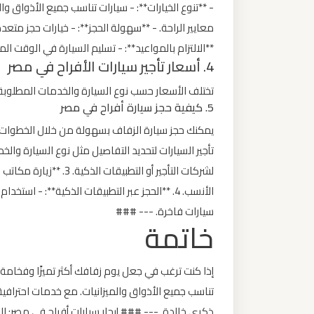
- **تنوع الخيارات**: - سيارات تناسب جميع الأذواق وا
معايير الراحة. - **سهولة الحجز**: - خيارات حجز متعد
ليموزين
**الالتزام بالمواعيد**: - تسليم السيارة في الوقت
من
4. أسعار تأجير سيارات الأفراح في مصر
مطار
برج
تختلف الأسعار حسب نوع السيارة والخدمات المطلوب
5. كيفية حجز سيارة أفراح في مصر
العرب
ليموزين
من
لشركات التأجير أو التطبي
مطار
القاهرة
سيارات فاخرة. --- ###
خاتمة
ليموزين
من
إذا كنت ترغب في جعل يوم زفافك أكثر تميزًا وفخامة، 
القاهرة
تناسب جميع الأذواق والميزانيات. مع خدمات احترافي
للاسكندرية
ذكرى خالدة. --- ### إيجار سيارات أفراح في مصر: ال