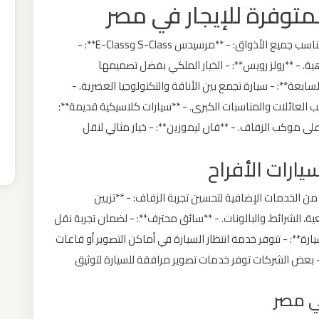
توفر شركات تأجير السيارات في مصر خيارات متعددة تناسب جميع الأذواق: - **مرسيدس S-Class وE-Class**: -
هية. - **رولز رويس**: - الخيار الملكي بفضل تصميمها
ابعة**: - سيارة تجمع بين الأناقة والتكنولوجيا العصرية. -
ب العائلات والمناسبات الكبرى. - **سيارات كلاسيكية قديمة**:
 موكب الزفاف. - **فان ليموزين**: - خيار مثالي لنقل
 الخدمات الإضافية لتحسين تجربة الزفاف: - **تزيين
ة، الشرائط، والبالونات. - **سائق محترف**: - لضمان تجربة نقل
ارة**: - تتوفر خدمة انتظار السيارة في أماكن التصوير أو قاعات
- بعض الشركات توفر خدمات تصوير مرافقة للسيارة لتوثيق