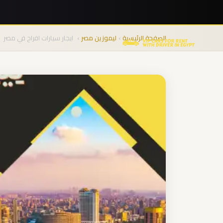
نقل
المجموعات
الصفحة الرئيسية
›
ليموزين مصر
›
ايجار سيارات افراح في مصر
من
المطار
من
مطار
برج
العرب
الى
الساحل
الشمالي
من
مطار