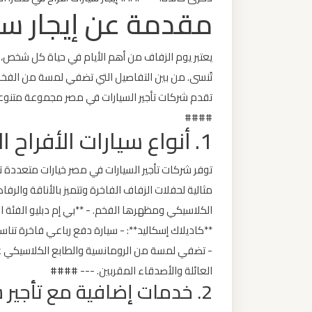
مقدمة عن إيجار سيا
ليموزين
من
يعتبر يوم الزفاف من أهم الأيام في حياة كل شخص،
القاهرة
تُنسى. من بين التفاصيل التي تضفي لمسة من الفخامة 
الى
تقدم شركات تأجير السيارات في مصر مجموعة متنوعة 
مطار
####
برج
1. أنواع سيارات الأفراح المتوفرة للإيجار في مصر
العرب
ليموزين
مثالية لحفلات الزفاف الفاخرة وتتميز بالأناقة والرفا
من
الكلاسيكي ومظهرها الفخم. - **بي إم دبليو الفئة الس
الاسكندرية
**كاديلاك إسكاليد**: - سيارة دفع رباعي فاخرة تناس
الى
- تضفي لمسة من الرومانسية والطابع الكلاسيكي على
مطار
العائلة والأصدقاء المقربين. --- ####
القاهرة
2. خدمات إضافية مع تأجير سيارات الأفراح