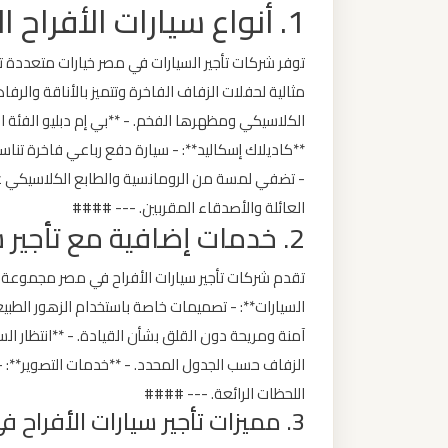
1. أنواع سيارات الأفراح المتوفرة للإيجار في مصر
ليموزين
من
مطار
مثالية لحفلات الزفاف الفاخرة وتتميز بالأناقة والرفا
برج
الكلاسيكي ومظهرها الفخم. - **بي إم دبليو الفئة الس
العرب
**كاديلاك إسكاليد**: - سيارة دفع رباعي فاخرة تناس
الى
- تضفي لمسة من الرومانسية والطابع الكلاسيكي على
الساحل
العائلة والأصدقاء المقربين. --- ####
الشمالي
2. خدمات إضافية مع تأجير سيارات الأفراح
ليموزين
تقدم شركات تأجير سيارات الأفراح في مصر مجموعة من
من
السيارات**: - تصميمات خاصة باستخدام الزهور الطبيعي
مطار
آمنة ومريحة دون القلق بشأن القيادة. - **انتظار السي
برج
الزفاف حسب الجدول المحدد. - **خدمات التصوير**: 
العرب
اللحظات الرائعة. --- ####
إلى
3. مميزات تأجير سيارات الأفراح في مصر
القاهرة