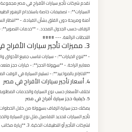
تقدم شركات تأجير سيارات الأفراح في مصر مجموعة من
ليموزين
السيارات**: - تصميمات خاصة باستخدام الزهور الطبيعي
مطار
آمنة ومريحة دون القلق بشأن القيادة. - **انتظار السي
مرسي
مطروح
الزفاف حسب الجدول المحدد. - **خدمات التصوير**: 
اللحظات الرائعة. --- ####
3. مميزات تأجير سيارات الأفراح في مصر
ليموزين
مطار
- **تنوع الخيارات**: - سيارات تناسب جميع الأذواق وا
شرم
معايير الراحة. - **سهولة الحجز**: - خيارات حجز متعد
الشيخ
**الالتزام بالمواعيد**: - تسليم السيارة في الوقت
4. أسعار تأجير سيارات الأفراح في مصر
ليموزين
تختلف الأسعار حسب نوع السيارة والخدمات المطلوب
مطار
5. كيفية حجز سيارة أفراح في مصر
سفنكس
ليموزين
لشركات التأجير أو التطبي
مطار