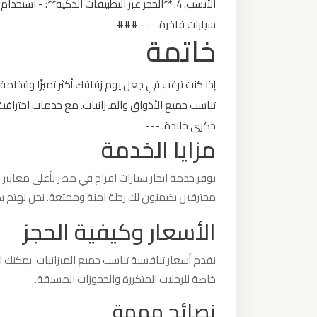
برج
سيارات فاخرة. --- ###
العرب
خاتمة
والإسكندرية
إذا كنت ترغب في جعل يوم زفافك أكثر تميزًا وفخامة، 
ليموزين
تناسب جميع الأذواق والميزانيات. مع خدمات احترافي
مطار
ذكرى خالدة. ---
برج
مزايا الخدمة
العرب
الي
نوفر خدمة ايجار سيارات افراح في مصر بأعلى معايير 
مرسي
محترفين يضمنون لك رحلة آمنة وممتعة. نحن نهتم ب
مطروح
الأسعار وكيفية الحجز
ليموزين
نقدم أسعار تنافسية تناسب جميع الميزانيات. يمكنك ا
مطار
خاصة للرحلات المتكررة والحجوزات المسبقة.
برج
نصائح مهمة
العرب