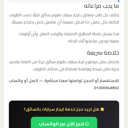
ما يجب مراعاته
برج
العرب
يختلف كل طلب متعلق بـايجار سيارات باليوم بسائق قليلًا حسب الظروف
الخاصة بكل عميل، لذا نفضل معرفة أي تفاصيل تخص رحلتكم مسبقًا.
ليموزين
هذا يشمل نقطة الانطلاق الدقيقة، والوقت المتاح، وأي أولويات
مطار
معينة تودون مراعاتها أثناء الرحلة.
القاهرة
خلاصة سريعة
الي
اسكندرية
باختصار، يمثل موضوع ايجار سيارات باليوم بسائق جزءًا من التزامنا بتقديم
تجربة تنقل مريحة وواضحة لعملائنا في مختلف الظروف.
ليموزين
للاستفسار أو الحجز، تواصلوا معنا مباشرة — اتصل أو واتساب
مطار
01000948802.
القاهرة
الدولي
هل تريد حجز خدمة ايجار سيارات بالسائق؟
ليموزين
احجز الآن عبر الواتساب
مطار