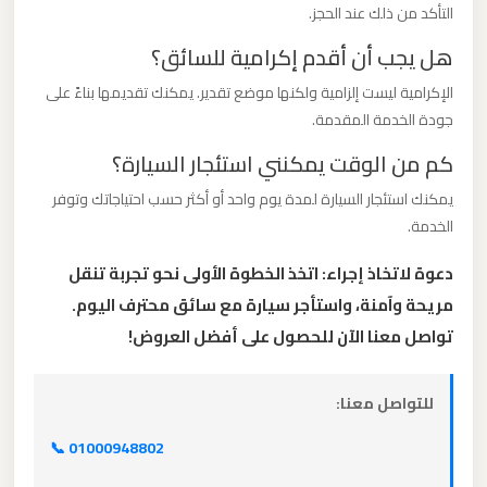
التأكد من ذلك عند الحجز.
الدولي
هل يجب أن أقدم إكرامية للسائق؟
ليموزين
الإكرامية ليست إلزامية ولكنها موضع تقدير. يمكنك تقديمها بناءً على
مطار
جودة الخدمة المقدمة.
برج
كم من الوقت يمكنني استئجار السيارة؟
العرب
الاسكندرية
يمكنك استئجار السيارة لمدة يوم واحد أو أكثر حسب احتياجاتك وتوفر
الخدمة.
ليموزين
دعوة لاتخاذ إجراء: اتخذ الخطوة الأولى نحو تجربة تنقل
مطار
مريحة وآمنة، واستأجر سيارة مع سائق محترف اليوم.
برج
تواصل معنا الآن للحصول على أفضل العروض!
العرب
اسكندرية
للتواصل معنا:
ليموزين
📞 01000948802
مطار