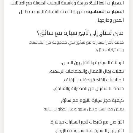
السيارات العائلية:
مريحة وواسعة للرحلات الطويلة مع العائلات.
السيارات السياحية:
مجهزة لخدمة التنقلات السياحية داخل
ليموزين
المدن وخارجها.
من
مطار
متى تحتاج إلى تأجير سيارة مع سائق؟
برج
خدمة تأجير السيارات مع سائق تلبي مجموعة من المناسبات
العرب
والاحتياجات، مثل:
الرحلات السياحية والتنقل بين المدن.
ليموزين
تنقلات رجال الأعمال والاجتماعات الرسمية.
من
مطار
المناسبات الخاصة وحفلات الزفاف.
القاهرة
خدمة الاستقبال من المطارات والفنادق.
كيفية حجز سيارة باليوم مع سائق
ليموزين
يمكن حجز السيارة بكل سهولة عبر الخطوات التالية:
من
القاهرة
التواصل مع شركات تأجير السيارات مباشرة.
للاسكندرية
اختيار نوع السيارة المناسب ومدة الإيجار.