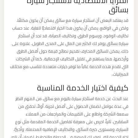
المزايا الاقتصادية لاستئجار سيارة
ليموزين
بسائق
مطار
قد يعتقد البعض أن استئجار سيارة مع سائق يمكن أن يكون مكلفًا،
مرسي
ولكن في الواقع، يمكن أن يكون هذا الخيار اقتصاديًا للغاية. عند حساب
مطروح
تكاليف الوقود، ورسوم الطرق، وتكاليف الصيانة، قد تجد أن استئجار
سيارة بسائق يوفر لك الكثير من المال على المدى الطويل. علاوة على
ليموزين
ذلك، يمكن للسائق المحترف تقديم نصائح قيمة حول أفضل الطرق
مطار
وأرخصها، مما يساهم في تقليل التكاليف الإجمالية. كما أن الشركات
شرم
التي تقدم هذه الخدمة غالباً ما توفر خيارات متعددة تتناسب مع مختلف
الشيخ
الميزانيات.
كيفية اختيار الخدمة المناسبة
ليموزين
عند البحث عن خدمة استئجار سيارة باليوم مع سائق، من المهم النظر
مطار
في عدة عوامل لضمان الحصول على أفضل تجربة. أولاً، تحقق من
سفنكس
سمعة الشركة واطلع على التقييمات والمراجعات من العملاء
السابقين. ثانياً، احرص على معرفة تفاصيل الخدمة المقدمة مثل نوع
ليموزين
السيارة، ومستوى خبرة السائق، والتكاليف الإضافية المحتملة. وأخيرًا،
مطار
اختر الخدمة التي توفر لك المرونة في الجدولة والتخطيط، لضمان أن تلبي