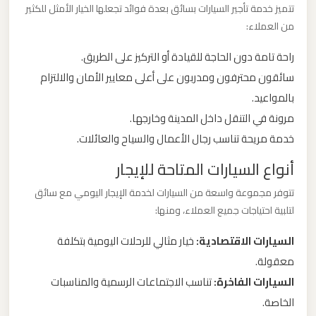
تتميز خدمة تأجير السيارات بسائق بعدة فوائد تجعلها الخيار الأمثل للكثير
ليموزين
من العملاء:
من
مطار
راحة تامة دون الحاجة للقيادة أو التركيز على الطريق.
برج
سائقون محترفون ومدربون على أعلى معايير الأمان والالتزام
العرب
بالمواعيد.
الى
مرونة في التنقل داخل المدينة وخارجها.
الساحل
خدمة مريحة تناسب رجال الأعمال والسياح والعائلات.
الشمالي
أنواع السيارات المتاحة للإيجار
ليموزين
تتوفر مجموعة واسعة من السيارات لخدمة الإيجار اليومي مع سائق
من
لتلبية احتياجات جميع العملاء، ومنها:
مطار
السيارات الاقتصادية:
خيار مثالي للرحلات اليومية بتكلفة
برج
معقولة.
العرب
السيارات الفاخرة:
تناسب الاجتماعات الرسمية والمناسبات
إلى
الخاصة.
القاهرة