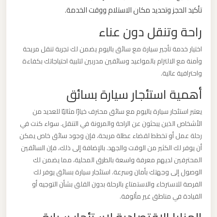
تأكيد الحجز وتحديد مكان الاستلام ووقت الخدمة.
ليموزين
راحة وتنقل دون عناء
من
القاهرة
اختيار خدمة تأجير سيارة مع سائق باليوم يضمن لك تجربة تنقل مريحة
وآمنة مع الالتزام بالمواعيد وسائقين مدربين لتلبية احتياجاتك بكفاءة
الى
واحترافية عالية.
مطار
برج
أهمية استئجار سيارة بسائق
العرب
يعتبر استئجار سيارة باليوم مع سائق محترف خيارًا مثاليًا للعديد من
الأشخاص الذين يبحثون عن الراحة والمرونة في التنقل. سواء كنت في
ليموزين
رحلة عمل أو تخطط لقضاء عطلة مريحة، فإن وجود سائق خاص يمكن
من
أن يوفر لك الكثير من الوقت والجهد. بالإضافة إلى ذلك، فإن السائقين
الاسكندرية
المحترفين لديهم معرفة واسعة بالطرق المحلية، مما يضمن لك
الى
الوصول إلى وجهتك بأمان وسرعة. استئجار سيارة بسائق يوفر لك
مطار
الفرصة للاسترخاء والاستمتاع بالرحلة بدون القلق بشأن التوجيه أو
القاهرة
القيادة في مناطق غير مألوفة.