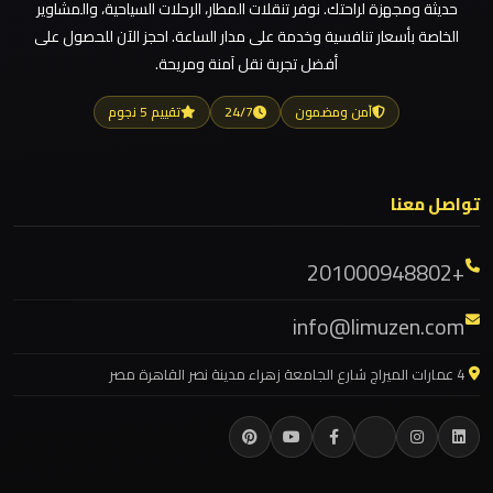
حديثة ومجهزة لراحتك. نوفر تنقلات المطار، الرحلات السياحية، والمشاوير
ليموزين مطار العالمين
الخاصة بأسعار تنافسية وخدمة على مدار الساعة. احجز الآن للحصول على
ليموزين
أفضل تجربة نقل آمنة ومريحة.
ليموزين مطار العاصمة الادارية
مدينتي
ليموزين مطار اكتوبر
آمن ومضمون
24/7
تقييم 5 نجوم
ليموزين مصر الجديدة
ليموزين
مدينة
ليموزين مصر
نصر
تواصل معنا
ليموزين مرسيدس ايجار بالسائق فى مصر
ليموزين مرسيدس
+201000948802
ليموزين
ليموزين مرسي مطروح
مايو
info@limuzen.com
ليموزين مرسي علم
ليموزين
ليموزين مدينتي
4 عمارات الميراج شارع الجامعة زهراء مدينة نصر القاهرة مصر
لوكسور
ليموزين مدينة نصر
ليموزين مايو
ليموزين
ليموزين لوكسور