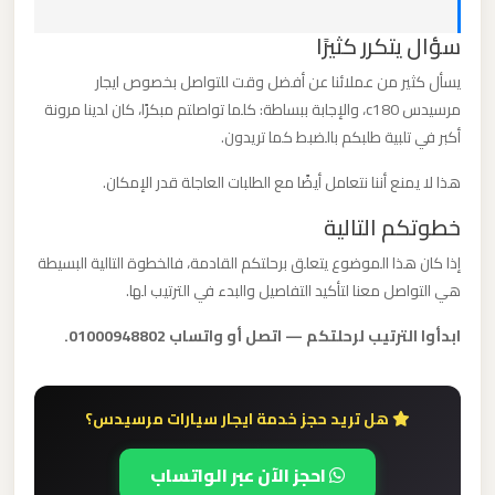
القاهرة
سؤال يتكرر كثيرًا
الخط
الساخن
يسأل كثير من عملائنا عن أفضل وقت للتواصل بخصوص ايجار
مرسيدس c180، والإجابة ببساطة: كلما تواصلتم مبكرًا، كان لدينا مرونة
أكبر في تلبية طلبكم بالضبط كما تريدون.
ليموزين
مطار
هذا لا يمنع أننا نتعامل أيضًا مع الطلبات العاجلة قدر الإمكان.
القاهرة
خطوتكم التالية
أسعار
إذا كان هذا الموضوع يتعلق برحلتكم القادمة، فالخطوة التالية البسيطة
هي التواصل معنا لتأكيد التفاصيل والبدء في الترتيب لها.
ليموزين
مطار
ابدأوا الترتيب لرحلتكم — اتصل أو واتساب 01000948802.
القاهرة
هل تريد حجز خدمة ايجار سيارات مرسيدس؟
ليموزين
مطار
احجز الآن عبر الواتساب
الغردقة