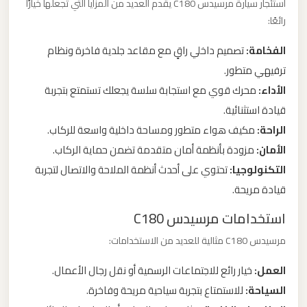
استئجار سيارة مرسيدس C180 يقدم العديد من المزايا التي تجعلها خيارًا
ليموزين
رائعًا:
من
الفخامة:
تصميم داخلي راقٍ مع مقاعد جلدية فاخرة ونظام
مطار
ترفيهي متطور.
برج
العرب
الأداء:
محرك قوي مع استجابة سلسة يجعلك تستمتع بتجربة
الى
قيادة استثنائية.
الساحل
الراحة:
مكيف هواء متطور ومساحة داخلية واسعة للركاب.
الشمالي
الأمان:
مزودة بأنظمة أمان متقدمة تضمن حماية الركاب.
التكنولوجيا:
تحتوي على أحدث أنظمة الملاحة والاتصال لتجربة
ليموزين
قيادة مريحة.
من
استخدامات مرسيدس C180
مطار
برج
مرسيدس C180 مثالية للعديد من الاستخدامات:
العرب
العمل:
خيار رائع للاجتماعات الرسمية أو نقل رجال الأعمال.
إلى
السياحة:
للاستمتاع بتجربة سياحية مريحة وفاخرة.
القاهرة