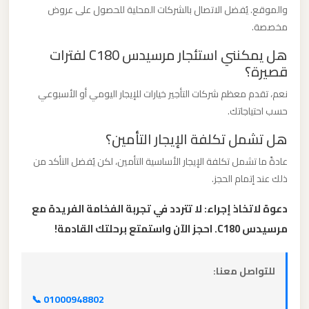
والموقع. يُفضل الاتصال بالشركات المحلية للحصول على عروض
برج
مخصصة.
العرب
هل يمكنني استئجار مرسيدس C180 لفترات
قصيرة؟
ليموزين
مطار
نعم، تقدم معظم شركات التأجير خيارات للإيجار اليومي أو الأسبوعي
القاهرة
حسب احتياجاتك.
الي
هل تشمل تكلفة الإيجار التأمين؟
اسكندرية
عادةً ما تشمل تكلفة الإيجار الأساسية التأمين، لكن يُفضل التأكد من
ذلك عند إتمام الحجز.
ليموزين
مطار
دعوة لاتخاذ إجراء: لا تتردد في تجربة الفخامة الفريدة مع
القاهرة
مرسيدس C180. احجز الآن واستمتع برحلتك القادمة!
الدولي
للتواصل معنا:
ليموزين
📞 01000948802
مطار