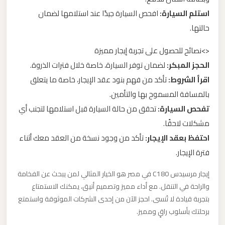
ليموزين
استلم السيارة:
افحص السيارة جيدًا عند استلامها لضمان
مطار
حالتها.
مرسي
مطروح
<>نصائح للحصول على تجربة إيجار مميزة
الحجز المبكر:
لضمان توفر السيارة، خاصة خلال فترات الذروة.
ليموزين
اقرأ الشروط:
تأكد من فهم بنود عقد الإيجار، خاصة ما يتعلق
مطار
بالمسافة المسموح بها والتأمين.
شرم
تفحص السيارة:
تحقق من حالة السيارة قبل استلامها لتجنب أي
الشيخ
مشكلات لاحقًا.
احتفظ بعقد الإيجار:
تأكد من وجود نسخة من العقد معك أثناء
ليموزين
فترة الإيجار.
مطار
إيجار مرسيدس C180 في مصر هو الخيار المثالي لمن يبحث عن الفخامة
سفنكس
والراحة في التنقل. مع أداء مميز وتصميم أنيق، يمكنك الاستمتاع
بتجربة قيادة لا تُنسى. احجز الآن من إحدى الشركات الموثوقة واستمتع
ليموزين
برحلتك بأسلوب راقٍ ومميز.
مطار