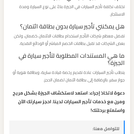
مطار
تختلف تكلفة تأجير السيارات في الجيزة بناءً على نوع السيارة ومدة
العاصمة
الاستئجار.
الادارية
هل يمكنني تأجير سيارة بدون بطاقة ائتمان؟
ليموزين
تفضل معظم شركات التأجير استخدام بطاقات الائتمان كضمان، ولكن
مطار
بعض الشركات قد تقبل بطاقات الخصم المباشر أو الودائع النقدية.
اكتوبر
ما هي المستندات المطلوبة لتأجير سيارة في
الجيزة؟
ليموزين
يتطلب تأجير السيارات عادة تقديم رخصة قيادة سارية، وبطاقة هوية أو
مصر
جواز سفر، بالإضافة إلى بطاقة ائتمان لضمان الحجز.
الجديدة
دعوة لاتخاذ إجراء: استعد لاستكشاف الجيزة بشكل مريح
ومرن مع خدمات تأجير السيارات لدينا. احجز سيارتك الآن
ليموزين
واستمتع برحلتك!
مصر
ليموزين
للتواصل معنا: