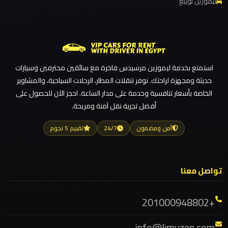
ليموزين
ليموزين نويبع
ليموزين مطار القاهرة أسعار
حدائق
ليموزين مطار القاهرة
الاهرام
ليموزين مطار الغردقة
ليموزين مطار العلمين الجديدة
ليموزين
استمتع بخدمة ليموزين مرسيدس فاخرة مع سائقين محترفين وسيارات
توصيل
ليموزين مطار العلمين
حديثة ومجهزة لراحتك. نوفر تنقلات المطار، الرحلات السياحية، والمشاوير
المطار
ليموزين مطار العالمين
الخاصة بأسعار تنافسية وخدمة على مدار الساعة. احجز الآن للحصول على
أفضل تجربة نقل آمنة ومريحة.
ليموزين مطار العاصمة الادارية
ليموزين
ليموزين مطار اكتوبر
آمن ومضمون
24/7
تقييم 5 نجوم
بورسعيد
ليموزين مصر الجديدة
ليموزين مصر
ليموزين
تواصل معنا
بنها
ليموزين مرسيدس ايجار بالسائق فى مصر
ليموزين مرسيدس
+201000948802
ليموزين
ليموزين مرسي مطروح
بلطيم
info@limuzen.com
ليموزين مرسي علم