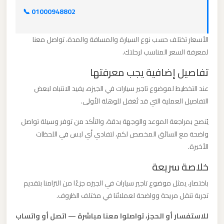
مرسيدس
📞 01000948802
ايجار
بالسائق
الأسعار تختلف حسب نوع السيارة والمسافة والمدة، تواصل معنا
فى
لمعرفة السعر المناسب لرحلتك.
مصر
تفاصيل إضافية يجب معرفتها
ليموزين
عند التخطيط لموضوع تاجير سيارات في الجيزه، يفيد الانتباه لبعض
التفاصيل العملية التي قد تُغفل للوهلة الأولى.
مرسيدس
يُنصح بمراجعة الموعد والوجهة بدقة، والتأكد من توفر وسيلة تواصل
ليموزين
واضحة مع السائق المخصص لكم، لتفادي أي لبس في اللحظات
مرسي
الأخيرة.
مطروح
خلاصة سريعة
باختصار، يمثل موضوع تاجير سيارات في الجيزه جزءًا من التزامنا بتقديم
ليموزين
تجربة تنقل مريحة وواضحة لعملائنا في مختلف الظروف.
مرسي
علم
للاستفسار أو الحجز، تواصلوا معنا مباشرة — اتصل أو واتساب