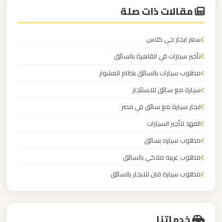
للزفاف
مقالات ذات صلة
والمناسبات
سعر ايجار جي كلاس
ليموزين
كفر
تأجير سيارات في القاهرة بالسائق
الشيخ
مطلوب سيارات بالسائق بنظام المشوار
سيارة مع سائق للاستئجار
ليموزين
ايجار سيارة مع سائق في مصر
فيصل
الفهد لتأجير السيارات
مطلوب سياره بسائق
ليموزين
طنطا
مطلوب عربيه ملاكي بالسائق
مطلوب سيارة فان للايجار بالسائق
ليموزين
الكابتن لايجار السيارات
طابا
خدماتنا