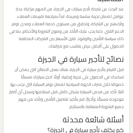
عند البحث عن شركة تأجير سيارات في الجيزة، من المهم مراعاة عدة
ليموزين
عوامل لضمان تجربة سلسة ومريحة. ابدأ بمراجعة تقييمات العملاء
مطار
وآراءهم عن الشركة، وتحقق من مستوى خدمة العملاء ومدى توفر
الدعم الفني. كما يجب عليك التأكد من وضوح الشروط والأحكام، بما في
العلمين
ذلك سياسة التأمين والوقود. قارن الأسعار بين الشركات المختلفة
الجديدة
للحصول على أفضل عرض يتناسب مع ميزانيتك.
نصائح لتأجير سيارة في الجيزة
ليموزين
مطار
قبل القيام بتأجير سيارة في الجيزة، هناك بعض النصائح التي يمكن أن
العلمين
تساعدك في الحصول على تجربة إيجابية. أولاً، احجز سيارتك مسبقًا
خصوصًا خلال فترات الذروة السياحية لضمان توفر السيارة التي ترغب بها.
ليموزين
ثانيًا، تأكد من فحص السيارة بشكل كامل قبل استلامها وسجل أي أضرار
مطار
موجودة مسبقًا. وأخيرًا، قم بتأكيد تفاصيل التأمين وتأكد من فهم
جميع الشروط المتعلقة بالاستئجار.
العالمين
أسئلة شائعة محدثة
ليموزين
كم يكلف تأجير سيارة في الجيزة؟