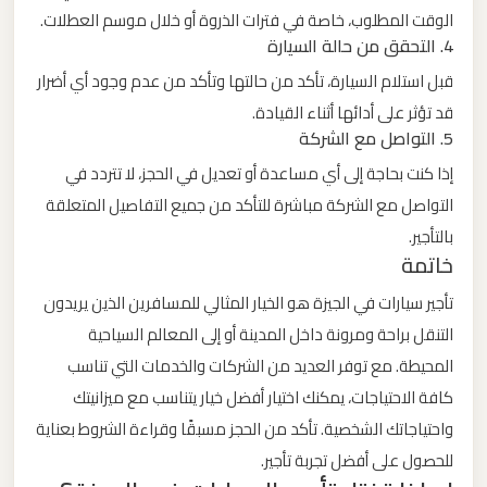
برج
الوقت المطلوب، خاصة في فترات الذروة أو خلال موسم العطلات.
4. التحقق من حالة السيارة
العرب
قبل استلام السيارة، تأكد من حالتها وتأكد من عدم وجود أي أضرار
ليموزين
قد تؤثر على أدائها أثناء القيادة.
5. التواصل مع الشركة
مطار
القاهرة
إذا كنت بحاجة إلى أي مساعدة أو تعديل في الحجز، لا تتردد في
الي
التواصل مع الشركة مباشرة للتأكد من جميع التفاصيل المتعلقة
اسكندرية
بالتأجير.
خاتمة
ليموزين
تأجير سيارات في الجيزة هو الخيار المثالي للمسافرين الذين يريدون
مطار
التنقل براحة ومرونة داخل المدينة أو إلى المعالم السياحية
القاهرة
المحيطة. مع توفر العديد من الشركات والخدمات التي تناسب
الدولي
كافة الاحتياجات، يمكنك اختيار أفضل خيار يتناسب مع ميزانيتك
واحتياجاتك الشخصية. تأكد من الحجز مسبقًا وقراءة الشروط بعناية
ليموزين
للحصول على أفضل تجربة تأجير.
مطار