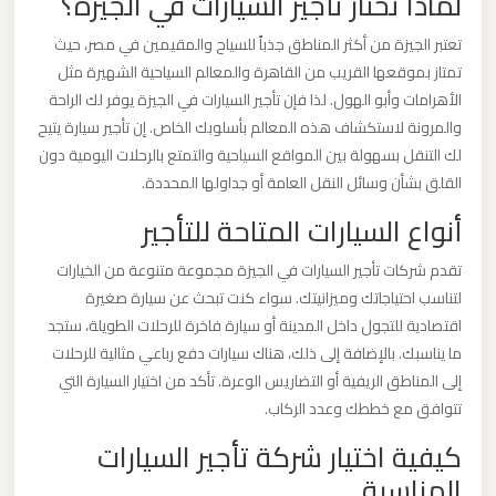
لماذا تختار تأجير السيارات في الجيزة؟
القاهرة
تعتبر الجيزة من أكثر المناطق جذباً للسياح والمقيمين في مصر، حيث
الخط
تمتاز بموقعها القريب من القاهرة والمعالم السياحية الشهيرة مثل
الساخن
الأهرامات وأبو الهول. لذا فإن تأجير السيارات في الجيزة يوفر لك الراحة
والمرونة لاستكشاف هذه المعالم بأسلوبك الخاص. إن تأجير سيارة يتيح
ليموزين
لك التنقل بسهولة بين المواقع السياحية والتمتع بالرحلات اليومية دون
مطار
القلق بشأن وسائل النقل العامة أو جداولها المحددة.
القاهرة
أنواع السيارات المتاحة للتأجير
أسعار
تقدم شركات تأجير السيارات في الجيزة مجموعة متنوعة من الخيارات
لتناسب احتياجاتك وميزانيتك. سواء كنت تبحث عن سيارة صغيرة
ليموزين
اقتصادية للتجول داخل المدينة أو سيارة فاخرة للرحلات الطويلة، ستجد
مطار
ما يناسبك. بالإضافة إلى ذلك، هناك سيارات دفع رباعي مثالية للرحلات
القاهرة
إلى المناطق الريفية أو التضاريس الوعرة. تأكد من اختيار السيارة التي
تتوافق مع خططك وعدد الركاب.
ليموزين
كيفية اختيار شركة تأجير السيارات
مطار
المناسبة
الغردقة