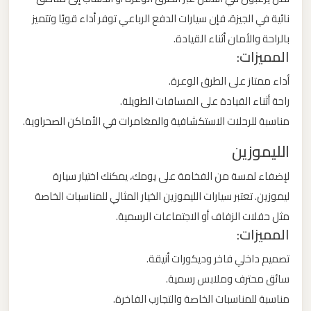
برج
نائية في الجيزة، فإن سيارات الدفع الرباعي توفر أداء قويًا وتتميز
العرب
بالراحة والأمان أثناء القيادة.
والإسكندرية
المميزات:
أداء ممتاز على الطرق الوعرة.
ليموزين
راحة أثناء القيادة على المسافات الطويلة.
مطار
مناسبة للرحلات الاستكشافية والمغامرات في الأماكن الصحراوية.
برج
الليموزين
العرب
الي
لإضفاء لمسة من الفخامة على يومك، يمكنك اختيار سيارة
مرسي
ليموزين. تعتبر سيارات الليموزين الخيار المثالي للمناسبات الخاصة
مطروح
مثل حفلات الزفاف أو الاجتماعات الرسمية.
المميزات:
ليموزين
تصميم داخلي فاخر وديكورات أنيقة.
مطار
سائق محترف وملابس رسمية.
برج
مناسبة للمناسبات الخاصة والتجارب الفاخرة.
العرب