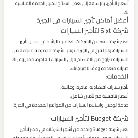
أسعار التأجير، بالإضافة إلى بعض النصائح لاختيار الخدمة المناسبة
ليموزين
لك.
من
أفضل أماكن تأجير السيارات في الجيزة
مطار
شركة Sixt لتأجير السيارات
برج
العرب
تعتبر شركة Sixt من الشركات العالمية الرائدة في مجال تأجير
الى
السيارات، ولها فرع في الجيزة. توفر الشركة مجموعة متنوعة من
الساحل
السيارات تتراوح من الاقتصادية إلى السيارات الفاخرة، مما يوفر لك
الشمالي
خيارات متعددة وفقًا لاحتياجاتك.
الخدمات:
ليموزين
تأجير سيارات اقتصادية، فاخرة، وعائلية.
من
أسعار تنافسية مع تأمين شامل.
مطار
خدمة توصيل واستلام السيارات من المواقع المحددة في الجيزة.
برج
شركة Budget لتأجير السيارات
العرب
إلى
تعتبر شركة Budget واحدة من أشهر الشركات في مصر لتأجير
القاهرة