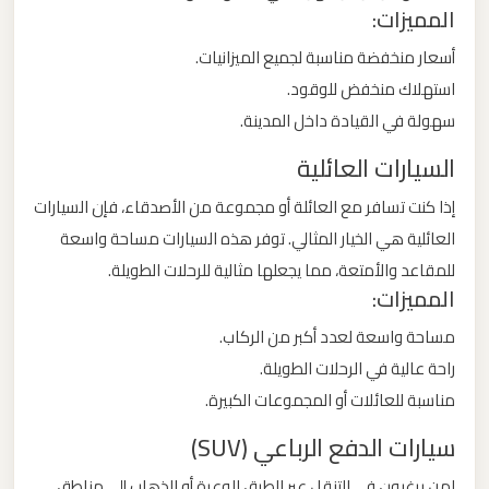
المميزات:
ليموزين
مطار
أسعار منخفضة مناسبة لجميع الميزانيات.
مرسي
استهلاك منخفض للوقود.
مطروح
سهولة في القيادة داخل المدينة.
السيارات العائلية
ليموزين
مطار
إذا كنت تسافر مع العائلة أو مجموعة من الأصدقاء، فإن السيارات
شرم
العائلية هي الخيار المثالي. توفر هذه السيارات مساحة واسعة
الشيخ
للمقاعد والأمتعة، مما يجعلها مثالية للرحلات الطويلة.
المميزات:
ليموزين
مساحة واسعة لعدد أكبر من الركاب.
مطار
راحة عالية في الرحلات الطويلة.
سفنكس
مناسبة للعائلات أو المجموعات الكبيرة.
سيارات الدفع الرباعي (SUV)
ليموزين
مطار
لمن يرغبون في التنقل عبر الطرق الوعرة أو الذهاب إلى مناطق