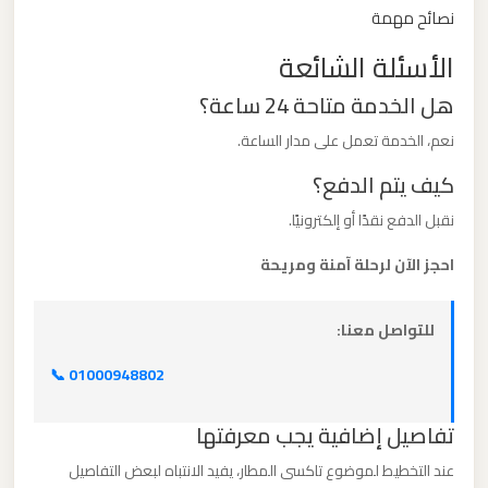
ليموزين
نصائح مهمة
مطار
الأسئلة الشائعة
مرسي
هل الخدمة متاحة 24 ساعة؟
مطروح
نعم، الخدمة تعمل على مدار الساعة.
ليموزين
كيف يتم الدفع؟
مطار
نقبل الدفع نقدًا أو إلكترونيًا.
شرم
الشيخ
احجز الآن لرحلة آمنة ومريحة
ليموزين
للتواصل معنا:
مطار
📞 01000948802
سفنكس
تفاصيل إضافية يجب معرفتها
ليموزين
عند التخطيط لموضوع تاكسى المطار، يفيد الانتباه لبعض التفاصيل
مطار