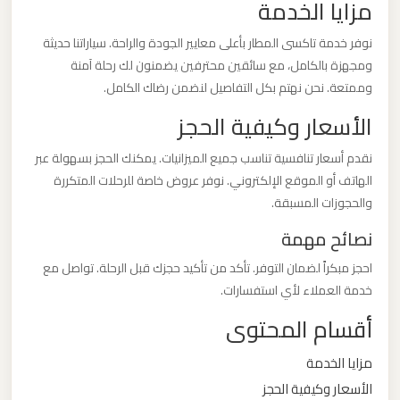
مزايا الخدمة
ليموزين
نوفر خدمة تاكسى المطار بأعلى معايير الجودة والراحة. سياراتنا حديثة
من
ومجهزة بالكامل، مع سائقين محترفين يضمنون لك رحلة آمنة
وممتعة. نحن نهتم بكل التفاصيل لنضمن رضاك الكامل.
القاهرة
الى
الأسعار وكيفية الحجز
مطار
نقدم أسعار تنافسية تناسب جميع الميزانيات. يمكنك الحجز بسهولة عبر
برج
الهاتف أو الموقع الإلكتروني. نوفر عروض خاصة للرحلات المتكررة
العرب
والحجوزات المسبقة.
نصائح مهمة
ليموزين
من
احجز مبكراً لضمان التوفر. تأكد من تأكيد حجزك قبل الرحلة. تواصل مع
الاسكندرية
خدمة العملاء لأي استفسارات.
الى
أقسام المحتوى
مطار
القاهرة
مزايا الخدمة
الأسعار وكيفية الحجز