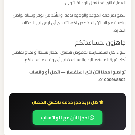
العملية التي قد تُغفل للوهلة الأولى.
برج
العرب
يُنصح بمراجعة الموعد والوجهة بدقة، والتأكد من توفر وسيلة تواصل
والإسكندرية
واضحة مع السائق المخصص لكم، لتفادي أي لبس في اللحظات
الأخيرة.
ليموزين
جاهزون لمساعدتكم
مطار
سواء كان استفساركم بخصوص تاكسى المطار بسيطًا أو يحتاج تفاصيل
برج
أكثر، فريقنا مستعد للرد والمساعدة في أي وقت مناسب لكم.
العرب
الي
تواصلوا معنا الآن لأي استفسار — اتصل أو واتساب
01000948802.
مرسي
مطروح
هل تريد حجز خدمة تاكسي المطار؟
ليموزين
مطار
احجز الآن عبر الواتساب
برج
العرب