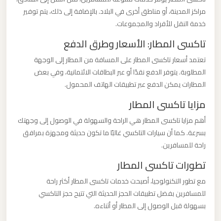
مراكز المدينة، أو مناطق أخرى في البلاد. بالإضافة إلى ذلك، يتم توفير
ليموزين
خدمة النقل للأفراد والمجموعات.
من
تاكسى المطار: الأسعار وطرق الدفع
مطار
تعتمد أسعار تاكسى المطار على المسافة من المطار إلى الوجهة
برج
المطلوبة. يتوفر الدفع نقدًا أو عبر البطاقات الائتمانية، وفي بعض
العرب
المطارات يمكن الدفع عبر تطبيقات الهاتف المحمول.
مزايا تاكسى المطار
ليموزين
من
أهم مزايا تاكسى المطار هي الراحة والسهولة في الوصول إلى وجهتك
مطار
بسرعة. كما أن سيارات التاكسي غالبًا ما تكون حديثة ومجهزة بمرافق
القاهرة
راحة للمسافرين.
تطورات تاكسى المطار
ليموزين
مع تطور التكنولوجيا، أصبحت خدمات تاكسى المطار أكثر راحة
من
للمسافرين بفضل تطبيقات الحجز الحديثة التي تتيح حجز التاكسي
القاهرة
بسهولة قبل الوصول إلى المطار أو أثناءه.
للاسكندرية