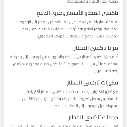
خدمة النقل للأفراد والمجموعات.
ليموزين
تاكسى المطار: الأسعار وطرق الدفع
من
مطار
تعتمد أسعار تاكسى المطار على المسافة من المطار إلى الوجهة
برج
المطلوبة. يتوفر الدفع نقدًا أو عبر البطاقات الائتمانية، وفي بعض
المطارات يمكن الدفع عبر تطبيقات الهاتف المحمول.
العرب
الى
مزايا تاكسى المطار
الساحل
أهم مزايا تاكسى المطار هي الراحة والسهولة في الوصول إلى وجهتك
الشمالي
بسرعة. كما أن سيارات التاكسي غالبًا ما تكون حديثة ومجهزة بمرافق
راحة للمسافرين.
ليموزين
تطورات تاكسى المطار
من
مع تطور التكنولوجيا، أصبحت خدمات تاكسى المطار أكثر راحة
مطار
للمسافرين بفضل تطبيقات الحجز الحديثة التي تتيح حجز التاكسي
برج
بسهولة قبل الوصول إلى المطار أو أثناءه.
العرب
إلى
خدمات تاكسى المطار
القاهرة
تاكسى المطار يوفر خدمات متنوعة للمسافرين، مثل النقل إلى الفنادق،