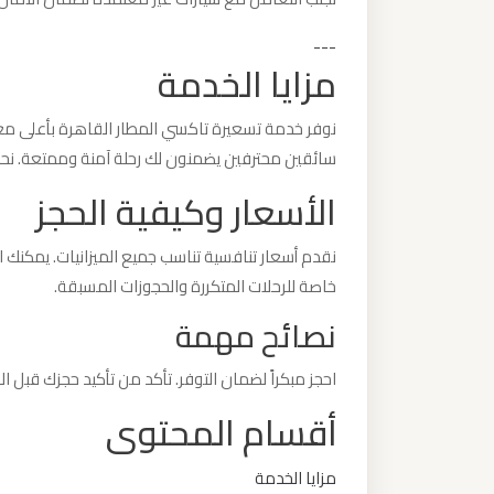
---
ليموزين
مزايا الخدمة
من
القاهرة
نوفر خدمة تسعيرة تاكسي المطار القاهرة بأعلى معايي
الى
سائقين محترفين يضمنون لك رحلة آمنة وممتعة. نحن
مطار
الأسعار وكيفية الحجز
برج
العرب
نقدم أسعار تنافسية تناسب جميع الميزانيات. يمكنك ا
خاصة للرحلات المتكررة والحجوزات المسبقة.
ليموزين
نصائح مهمة
من
الاسكندرية
احجز مبكراً لضمان التوفر. تأكد من تأكيد حجزك قبل 
الى
أقسام المحتوى
مطار
القاهرة
مزايا الخدمة