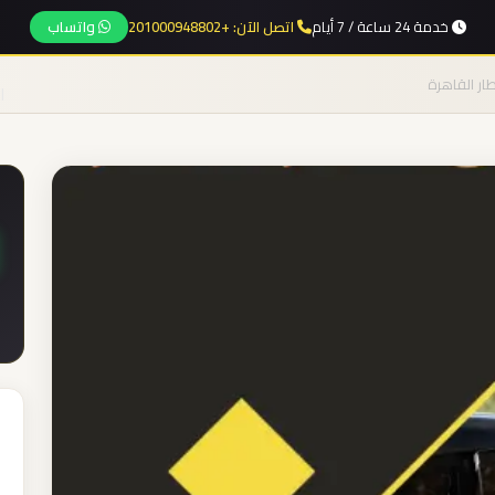
خدمة 24 ساعة / 7 أيام
اتصل الآن: +201000948802
واتساب
ار القاهرة
ا