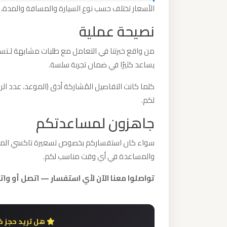
الأسعار تختلف حسب نوع السيارة والمسافة والمدة، 
برج
العرب
نصيحة عملية
والإسكندرية
من واقع خبرتنا في التعامل مع طلبات مشابهة لـتسع
يساعد كثيرًا في ضمان تجربة سلسة.
ليموزين
مطار
كلما كانت التفاصيل المُشاركة أدق (الموعد، عدد الر
برج
لكم.
العرب
جاهزون لمساعدتكم
الي
مرسي
سواء كان استفساركم بخصوص تسعيرة تاكسي المطار ال
مطروح
والمساعدة في أي وقت مناسب لكم.
تواصلوا معنا الآن لأي استفسار — اتصل أو واتساب 948802
ليموزين
مطار
برج
العرب
هل تريد حجز خ