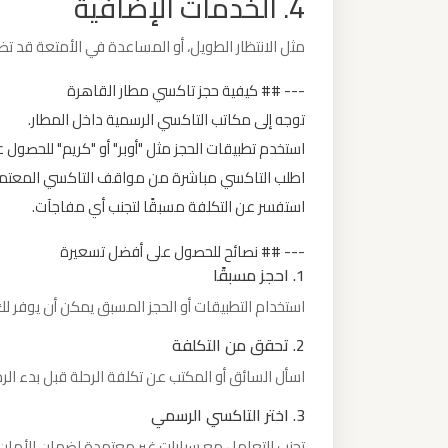
4. الخدمات الإضافية
ليموزين
مثل الانتظار الطويل، أو المساعدة في الأمتعة قد تضي
من
--- ## كيفية حجز تاكسي مطار القاهرة
مطار
توجه إلى مكاتب التاكسي الرسمية داخل المطار.
برج
استخدم تطبيقات الحجز مثل "أوبر" أو "كريم" للحصول ع
العرب
اطلب التاكسي مباشرة من مواقف التاكسي المعتمد
استفسر عن التكلفة مسبقًا لتجنب أي مفاجآت.
ليموزين
من
--- ## نصائح للحصول على أفضل تسعيرة
مطار
1. احجز مسبقًا
القاهرة
استخدام التطبيقات أو الحجز المسبق يمكن أن يوفر ل
2. تحقق من التكلفة
ليموزين
اسأل السائق أو المكتب عن تكلفة الرحلة قبل بدء الرح
من
القاهرة
3. اختر التاكسي الرسمي
للاسكندرية
تجنب التعامل مع سيارات غير معتمدة لضمان الأمان 