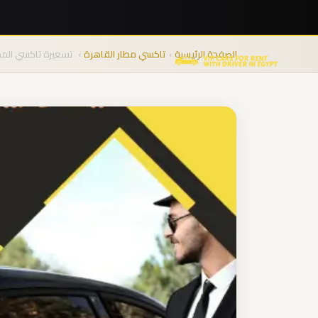
نقل
المجموعات
الصفحة الرئيسية
›
تاكسي مطار القاهرة
›
تسعيرة تاكسي المط
من
المطار
من
مطار
برج
العرب
الى
الساحل
الشمالي
من
مطار