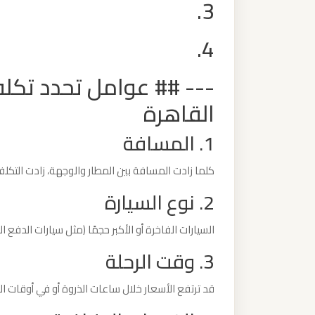
3.
ليموزين
من
4.
مطار
برج
--- ## عوامل تحدد تكل
العرب
القاهرة
الى
الساحل
1. المسافة
الشمالي
كلما زادت المسافة بين المطار والوجهة، زادت التكلف
ليموزين
2. نوع السيارة
من
مطار
السيارات الفاخرة أو الأكبر حجمًا (مثل سيارات الدفع ا
برج
3. وقت الرحلة
العرب
إلى
قد ترتفع الأسعار خلال ساعات الذروة أو في أوقات اللي
القاهرة