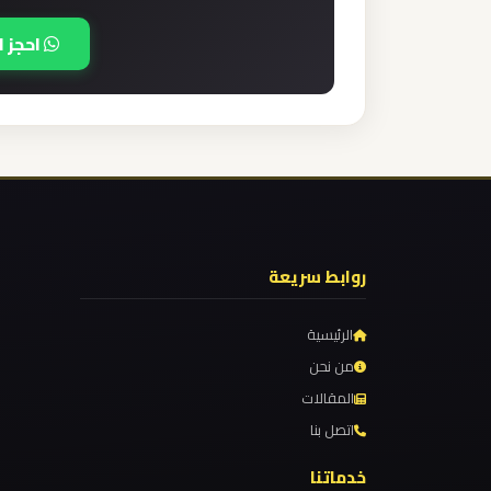
الدولي
احجز ا
ليموزين
مطار
برج
العرب
الاسكندرية
ليموزين
روابط سريعة
مطار
برج
الرئيسية
العرب
من نحن
اسكندرية
المقالات
اتصل بنا
ليموزين
خدماتنا
مطار