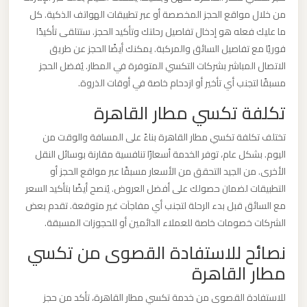
ليموزين
من خلال مواقع الحجز المخصصة أو عبر تطبيقات الهواتف الذكية. كل
مطار
ما عليك فعله هو إدخال تفاصيل رحلتك وتأكيد الحجز. ستتلقى تأكيدًا
مرسي
فوريًا مع تفاصيل السائق والمركبة. يمكنك أيضًا الحجز عن طريق
مطروح
الاتصال المباشر بشركات التكسي المتوفرة في المطار. يُفضل الحجز
مسبقًا لتجنب أي تأخير أو ازدحام خاصة في أوقات الذروة.
تكلفة تكسي مطار القاهرة
ليموزين
مطار
تختلف تكلفة تكسي مطار القاهرة بناءً على المسافة والوقت من
شرم
اليوم. بشكل عام، توفر الخدمة أسعارًا تنافسية مقارنة بوسائل النقل
الشيخ
الأخرى. من الجيد التحقق من الأسعار مسبقًا عبر مواقع الحجز أو
التطبيقات لضمان حصولك على أفضل العروض. يُنصح أيضًا بتأكيد السعر
ليموزين
مع السائق قبل بدء الرحلة لتجنب أي مفاجآت غير متوقعة. تقدم بعض
مطار
الشركات خصومات خاصة للعملاء الدائمين أو للحجوزات المسبقة.
سفنكس
نصائح للاستفادة القصوى من تكسي
مطار القاهرة
ليموزين
للاستفادة القصوى من خدمة تكسي مطار القاهرة، تأكد من حجز
مطار