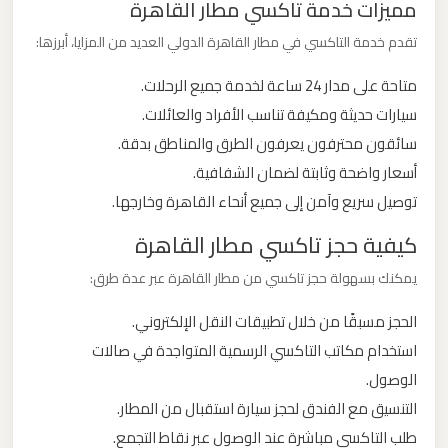
مميزات خدمة تاكسي مطار القاهرة
ليموزين
تقدم خدمة التاكسي في مطار القاهرة الدولي العديد من المزايا، أبرزها:
من
مطار
متاحة على مدار 24 ساعة لخدمة جميع الرحلات.
برج
سيارات حديثة ومكيفة تناسب الأفراد والعائلات.
العرب
سائقون محترفون يعرفون الطرق والمناطق بدقة.
الى
أسعار واضحة وثابتة لضمان الشفافية.
الساحل
توصيل سريع وآمن إلى جميع أنحاء القاهرة وخارجها.
الشمالي
كيفية حجز تاكسي مطار القاهرة
ليموزين
يمكنك بسهولة حجز تاكسي من مطار القاهرة عبر عدة طرق:
من
الحجز مسبقًا من خلال تطبيقات النقل الإلكتروني.
مطار
استخدام مكاتب التاكسي الرسمية المتواجدة في صالات
برج
العرب
الوصول.
إلى
التنسيق مع الفندق لحجز سيارة استقبال من المطار.
القاهرة
طلب التاكسي مباشرة عند الوصول عبر نقاط التجمع.