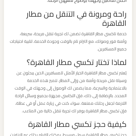
احمل تفاصيل وجهتك بوضوح لتسهيل الرحلة.
راحة ومرونة في التنقل من مطار
ليموزين
القاهرة
من
القاهرة
خدمة تاكسي مطار القاهرة تضمن لك تجربة تنقل مريحة، سريعة،
الى
وآمنة فور وصولك، مع التزام تام بالوقت وجودة الخدمة، لتلبية احتياجات
مطار
جميع المسافرين.
برج
لماذا تختار تكسي مطار القاهرة؟
العرب
يُعتبر تكسي مطار القاهرة الخيار الأمثل للمسافرين الذين يبحثون عن
وسيلة نقل مريحة وآمنة من وإلى المطار. تتميز هذه الخدمة
ليموزين
بالاعتمادية والسرعة، مما يضمن لك الوصول إلى وجهتك في الوقت
من
المحدد. بالإضافة إلى ذلك، فإن التكاسي مجهزة بجميع وسائل الراحة
الاسكندرية
اللازمة لجعل رحلتك ممتعة. سواء كنت في زيارة عمل أو في عطلة،
الى
فإن تكسي مطار القاهرة يوفر لك تجربة تنقل خالية من المتاعب.
مطار
كيفية حجز تكسي مطار القاهرة
القاهرة
حجز تكسي مطار القاهرة سهل وبسيط. يمكنك القيام بذلك عبر الإنترنت