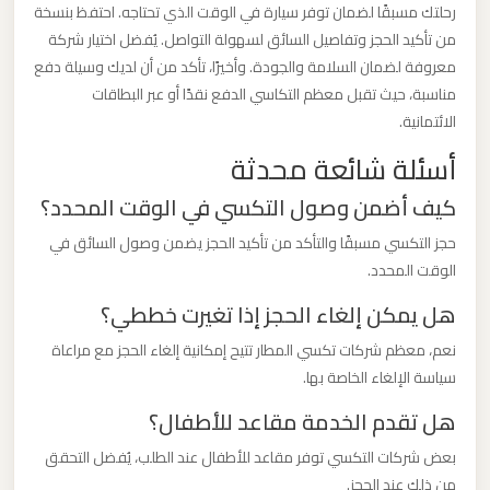
رحلتك مسبقًا لضمان توفر سيارة في الوقت الذي تحتاجه. احتفظ بنسخة
برج
من تأكيد الحجز وتفاصيل السائق لسهولة التواصل. يُفضل اختيار شركة
العرب
معروفة لضمان السلامة والجودة. وأخيرًا، تأكد من أن لديك وسيلة دفع
والإسكندرية
مناسبة، حيث تقبل معظم التكاسي الدفع نقدًا أو عبر البطاقات
الائتمانية.
ليموزين
أسئلة شائعة محدثة
مطار
كيف أضمن وصول التكسي في الوقت المحدد؟
برج
العرب
حجز التكسي مسبقًا والتأكد من تأكيد الحجز يضمن وصول السائق في
الي
الوقت المحدد.
مرسي
هل يمكن إلغاء الحجز إذا تغيرت خططي؟
مطروح
نعم، معظم شركات تكسي المطار تتيح إمكانية إلغاء الحجز مع مراعاة
سياسة الإلغاء الخاصة بها.
ليموزين
مطار
هل تقدم الخدمة مقاعد للأطفال؟
برج
بعض شركات التكسي توفر مقاعد للأطفال عند الطلب، يُفضل التحقق
العرب
من ذلك عند الحجز.