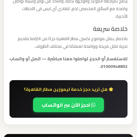
يُنصح بمراجعة الموعد والوجهة بدقة، والتأكد من توفر وسيلة تواصل
برج
واضحة مع السائق المخصص لكم، لتفادي أي لبس في اللحظات
العرب
الأخيرة.
خلاصة سريعة
ليموزين
باختصار، يمثل موضوع تكسي مطار القاهرة جزءًا من التزامنا بتقديم
مطار
تجربة تنقل مريحة وواضحة لعملائنا في مختلف الظروف.
القاهرة
الي
للاستفسار أو الحجز، تواصلوا معنا مباشرة — اتصل أو واتساب
اسكندرية
01000948802.
ليموزين
هل تريد حجز خدمة ليموزين مطار القاهرة؟
مطار
القاهرة
احجز الآن عبر الواتساب
الدولي
ليموزين
مطار