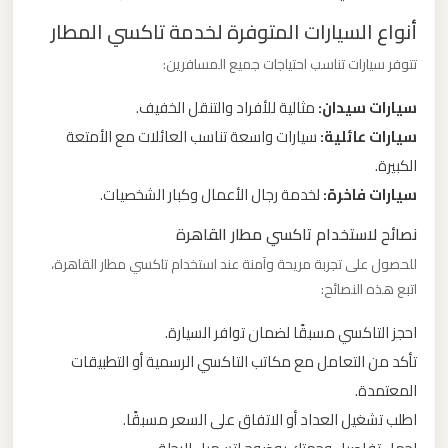
أنواع السيارات المتوفرة لخدمة تاكسي المطار
ليموزين
تتوفر سيارات تناسب احتياجات جميع المسافرين:
من
مطار
سيارات سيدان:
مثالية للأفراد والتنقل الخفيف.
برج
سيارات عائلية:
سيارات واسعة تناسب العائلات مع الأمتعة
العرب
الكبيرة.
سيارات فاخرة:
لخدمة رجال الأعمال وكبار الشخصيات.
ليموزين
نصائح لاستخدام تاكسي مطار القاهرة
من
للحصول على تجربة مريحة وآمنة عند استخدام تاكسي مطار القاهرة،
مطار
اتبع هذه النصائح:
القاهرة
احجز التاكسي مسبقًا لضمان توافر السيارة.
ليموزين
تأكد من التعامل مع مكاتب التاكسي الرسمية أو التطبيقات
من
المعتمدة.
القاهرة
اطلب تشغيل العداد أو الاتفاق على السعر مسبقًا.
للاسكندرية