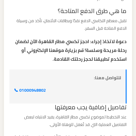
الدولي
ما هي طرق الدفع المتاحة؟
تقبل معظم التكاسي الدفع نقدًا وبطاقات الائتمان، تأكد من وسيلة
ليموزين
الدفع المتاحة قبل السفر.
مطار
برج
دعوة لاتخاذ إجراء: احجز تكسي مطار القاهرة الآن لضمان
العرب
رحلة مريحة وسلسة! قم بزيارة موقعنا الإلكتروني أو
الاسكندرية
استخدم تطبيقنا لحجز رحلتك القادمة.
ليموزين
للتواصل معنا:
مطار
برج
📞 01000948802
العرب
تفاصيل إضافية يجب معرفتها
اسكندرية
عند التخطيط لموضوع تكسي مطار القاهرة، يفيد الانتباه لبعض
ليموزين
التفاصيل العملية التي قد تُغفل للوهلة الأولى.
مطار