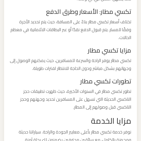
ليموزين
تكسي مطار: الأسعار وطرق الدفع
من
تختلف أسعار تكسي مطار بناءً على المسافة، حيث يتم تحديد الأجرة
مطار
وفقًا للمسار. يتم قبول الدفع نقدًا أو عبر البطاقات الائتمانية في معظم
برج
الحالات.
العرب
مزايا تكسي مطار
الى
الساحل
تكسي مطار يوفر الراحة والسرعة للمسافرين، حيث يمكنهم الوصول إلى
الشمالي
وجهاتهم بشكل مباشر ودون الحاجة للانتظار لفترات طويلة.
تطورات تكسي مطار
ليموزين
تطور تكسي مطار في السنوات الأخيرة، حيث ظهرت تطبيقات حجز
من
التاكسي الحديثة التي تسهل على المسافرين تحديد وجهتهم وحجز
مطار
التاكسي قبل وصولهم إلى المطار.
برج
مزايا الخدمة
العرب
إلى
نوفر خدمة تكسي مطار بأعلى معايير الجودة والراحة. سياراتنا حديثة
القاهرة
ومجهزة بالكامل، مع سائقين محترفين يضمنون لك رحلة آمنة