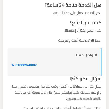
هل الخدمة متاحة 24 ساعة؟
ليموزين
نعم، الخدمة تعمل على مدار الساعة.
من
كيف يتم الدفع؟
القاهرة
نقبل الدفع نقدًا أو إلكترونيًا.
الى
مطار
احجز الآن لرحلة آمنة ومريحة
برج
العرب
للتواصل معنا:
📞 01000948802
ليموزين
من
سؤال يتكرر كثيرًا
الاسكندرية
الى
يسأل كثير من عملائنا عن أفضل وقت للتواصل بخصوص تكسي مطار،
مطار
والإجابة ببساطة: كلما تواصلتم مبكرًا، كان لدينا مرونة أكبر في تلبية
القاهرة
طلبكم بالضبط كما تريدون.
هذا لا يمنع أننا نتعامل أيضًا مع الطلبات العاجلة قدر الإمكان.