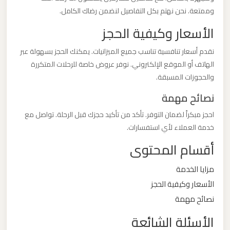
وممتعة. نحن نهتم بكل التفاصيل لنضمن رضاك الكامل.
ليموزين
الأسعار وكيفية الحجز
من
مطار
نقدم أسعار تنافسية تناسب جميع الميزانيات. يمكنك الحجز بسهولة عبر
برج
الهاتف أو الموقع الإلكتروني. نوفر عروض خاصة للرحلات المتكررة
والحجوزات المسبقة.
العرب
نصائح مهمة
ليموزين
احجز مبكراً لضمان التوفر. تأكد من تأكيد حجزك قبل الرحلة. تواصل مع
من
خدمة العملاء لأي استفسارات.
مطار
أقسام المحتوى
القاهرة
مزايا الخدمة
ليموزين
الأسعار وكيفية الحجز
من
نصائح مهمة
القاهرة
الأسئلة الشائعة
للاسكندرية