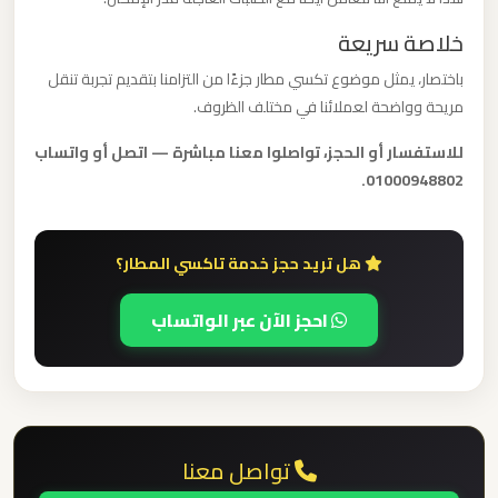
ليموزين
خلاصة سريعة
مطار
مرسي
باختصار، يمثل موضوع تكسي مطار جزءًا من التزامنا بتقديم تجربة تنقل
مطروح
مريحة وواضحة لعملائنا في مختلف الظروف.
للاستفسار أو الحجز، تواصلوا معنا مباشرة — اتصل أو واتساب
ليموزين
01000948802.
مطار
شرم
الشيخ
هل تريد حجز خدمة تاكسي المطار؟
احجز الآن عبر الواتساب
ليموزين
مطار
سفنكس
ليموزين
تواصل معنا
مطار