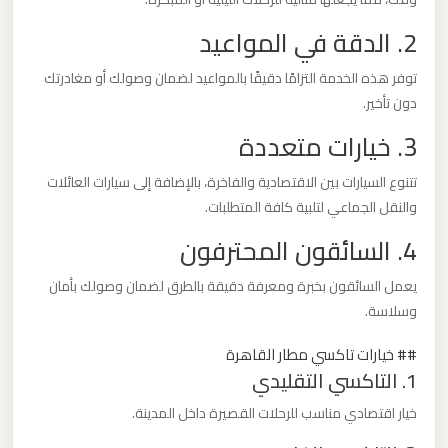
ليموزين
2. الدقة في المواعيد
من
مطار
توفر هذه الخدمة التزامًا دقيقًا بالمواعيد لضمان وصولك أو مغادرتك
برج
دون تأخير.
العرب
3. خيارات متعددة
الى
تتنوع السيارات بين الاقتصادية والفاخرة، بالإضافة إلى سيارات العائلات
الساحل
والنقل الجماعي لتلبية كافة المتطلبات.
الشمالي
4. السائقون المحترفون
ليموزين
يعمل السائقون بخبرة ومعرفة دقيقة بالطرق لضمان وصولك بأمان
من
وسلاسة.
مطار
برج
## خيارات تاكسي مطار القاهرة
1. التاكسي التقليدي
العرب
إلى
خيار اقتصادي مناسب للرحلات القصيرة داخل المدينة.
القاهرة