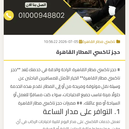
برج
العرب
اتصل بنا
إلى
القاهرة
EN
تاكسي مطار القاهرة
2026-07-05 10:56:22
مكاتب
حجز تاكسي المطار القاهرة
ليموزين
الاسكندرية
# حجز تاكسي مطار القاهرة: الراحة والدقة في خدمتك يُعد **حجز
مطار
تاكسي مطار القاهرة** الخيار الأمثل للمسافرين الباحثين عن
القاهرة
وسيلة نقل موثوقة ومريحة من أو إلى المطار. تقدم هذه الخدمة
ليموزين
حلولًا مرنة تناسب جميع الاحتياجات، سواء كنت مسافرًا للعمل أو
السياحة أو مع عائلتك. ## مميزات حجز تاكسي مطار القاهرة
1. التوافر على مدار الساعة
ليموزين
نويبع
تعمل خدمات التاكسي على مدار اليوم لتلبية احتياجات الركاب في أي
وقت، مما يجعلها مثالية للرحلات الليلية أو المبكرة.