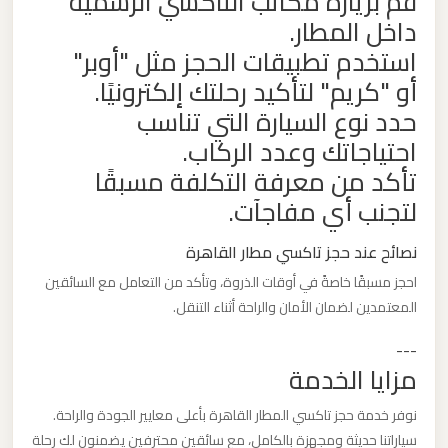
قم بزيارة مكاتب التاكسي الرسمية
داخل المطار.
ليموزين
استخدم تطبيقات الحجز مثل "أوبر"
من
أو "كريم" لتأكيد رحلتك إلكترونيًا.
القاهرة
حدد نوع السيارة التي تناسب
الى
احتياجاتك وعدد الركاب.
مطار
تأكد من معرفة التكلفة مسبقًا
برج
لتجنب أي مفاجآت.
العرب
نصائح عند حجز تاكسي مطار القاهرة
ليموزين
احجز مسبقًا خاصةً في أوقات الذروة، وتأكد من التعامل مع السائقين
من
المعتمدين لضمان الأمان والراحة أثناء التنقل.
الاسكندرية
الى
---
مزايا الخدمة
مطار
القاهرة
نوفر خدمة حجز تاكسي المطار القاهرة بأعلى معايير الجودة والراحة.
سياراتنا حديثة ومجهزة بالكامل، مع سائقين محترفين يضمنون لك رحلة