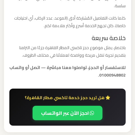
الدولي
سلسة.
كلما كانت التفاصيل المُشاركة أدق (الموعد، عدد الركاب، أي احتياجات
ليموزين
خاصة)، كان تجهيز الخدمة أسرع وأكثر ملاءمة لكم.
مطار
خلاصة سريعة
برج
العرب
باختصار، يمثل موضوع حجز تاكسي المطار القاهرة جزءًا من التزامنا
الاسكندرية
بتقديم تجربة تنقل مريحة وواضحة لعملائنا في مختلف الظروف.
للاستفسار أو الحجز، تواصلوا معنا مباشرة — اتصل أو واتساب
ليموزين
01000948802.
مطار
برج
العرب
هل تريد حجز خدمة تاكسي مطار القاهرة؟
اسكندرية
احجز الآن عبر الواتساب
ليموزين
مطار