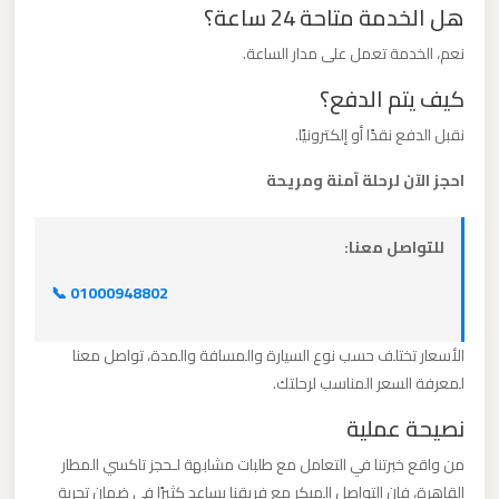
هل الخدمة متاحة 24 ساعة؟
برج
العرب
نعم، الخدمة تعمل على مدار الساعة.
والإسكندرية
كيف يتم الدفع؟
نقبل الدفع نقدًا أو إلكترونيًا.
ليموزين
مطار
احجز الآن لرحلة آمنة ومريحة
برج
العرب
للتواصل معنا:
الي
📞 01000948802
مرسي
مطروح
الأسعار تختلف حسب نوع السيارة والمسافة والمدة، تواصل معنا
لمعرفة السعر المناسب لرحلتك.
ليموزين
نصيحة عملية
مطار
برج
من واقع خبرتنا في التعامل مع طلبات مشابهة لـحجز تاكسي المطار
العرب
القاهرة، فإن التواصل المبكر مع فريقنا يساعد كثيرًا في ضمان تجربة