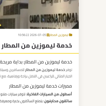
برج
العرب
إلى
القاهرة
ليموزين المطار
2026-07-05 10:56:22
مكاتب
خدمة ليموزين من المطار
ليموزين
الاسكندرية
خدمة ليموزين من المطار: بداية مريحة 
مطار
توفر
خدمة ليموزين من المطار
للمسافرين وسيلة ن
القاهرة
الخيار المثالي للراغبين في التنقل براحة ورفاهية، مع 
ليموزين
مميزات خدمة ليموزين من المطار
ليموزين
أسطول من السيارات الفاخرة:
تتوفر سيارات متنوع
نويبع
سائقون محترفون:
يتمتع السائقون بخبرة ومعرفة