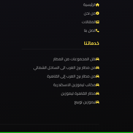
الرئيسية
برج
العرب
من نحن
والإسكندرية
المقالات
اتصل بنا
ليموزين
خدماتنا
مطار
برج
نقل المجموعات من المطار
العرب
من مطار برج العرب الى الساحل الشمالي
الي
من مطار برج العرب إلى القاهرة
مرسي
مكاتب ليموزين الاسكندرية
مطروح
مطار القاهرة ليموزين
ليموزين نويبع
ليموزين
مطار
برج
العرب