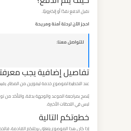
كيف يتم الدفع؟
نقبل الدفع نقدًا أو إلكترونيًا.
ليموزين
من
احجز الآن لرحلة آمنة ومريحة
القاهرة
الى
للتواصل معنا:
مطار
برج
العرب
تفاصيل إضافية يجب معرفت
ليموزين
عند التخطيط لموضوع خدمة ليموزين من المطار، يفيد ا
من
الاسكندرية
يُنصح بمراجعة الموعد والوجهة بدقة، والتأكد من 
الى
لبس في اللحظات الأخيرة.
مطار
خطوتكم التالية
القاهرة
إذا كان هذا الموضوع يتعلق برحلتكم القادمة، فالخطو