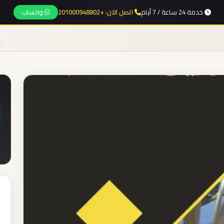
خدمة 24 ساعة / 7 أيام
اتصل الآن: +201000948802
واتساب
ا