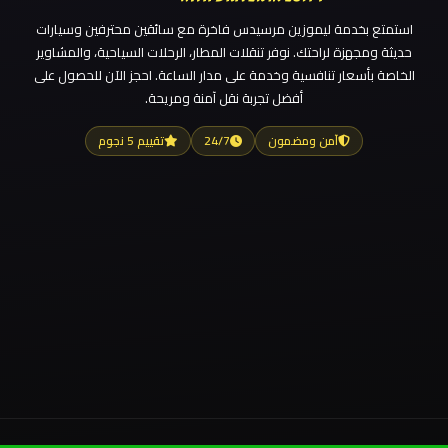
استمتع بخدمة ليموزين مرسيدس فاخرة مع سائقين محترفين وسيارات
حديثة ومجهزة لراحتك. نوفر تنقلات المطار، الرحلات السياحية، والمشاوير
الخاصة بأسعار تنافسية وخدمة على مدار الساعة. احجز الآن للحصول على
أفضل تجربة نقل آمنة ومريحة.
آمن ومضمون
24/7
تقييم 5 نجوم