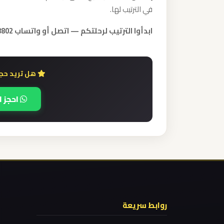
ليموزين
في الترتيب لها.
مطار
ابدأوا الترتيب لرحلتكم — اتصل أو واتساب 01000948802.
مرسي
مطروح
هل تريد حجز
ليموزين
مطار
احجز ا
شرم
الشيخ
ليموزين
مطار
سفنكس
روابط سريعة
ليموزين
مطار