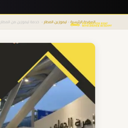
نقل
المجموعات
الصفحة الرئيسية
›
ليموزين المطار
›
خدمة ليموزين من المطار
من
المطار
من
مطار
برج
العرب
الى
الساحل
الشمالي
من
مطار