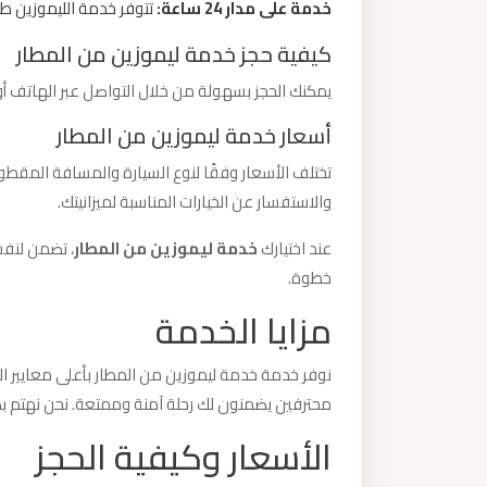
خدمة على مدار 24 ساعة:
تتوفر خدمة الليموزين طو
ليموزين
كيفية حجز خدمة ليموزين من المطار
من
مطار
يمكنك الحجز بسهولة من خلال التواصل عبر الهاتف أو 
برج
أسعار خدمة ليموزين من المطار
العرب
الى
تختلف الأسعار وفقًا لنوع السيارة والمسافة المقط
الساحل
والاستفسار عن الخيارات المناسبة لميزانيتك.
الشمالي
عند اختيارك
خدمة ليموزين من المطار
، تضمن لنفس
خطوة.
ليموزين
مزايا الخدمة
من
مطار
نوفر خدمة خدمة ليموزين من المطار بأعلى معايير ال
برج
محترفين يضمنون لك رحلة آمنة وممتعة. نحن نهتم ب
العرب
الأسعار وكيفية الحجز
إلى
القاهرة