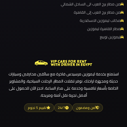
مطار
من مطار برج العرب الى الساحل الشمالي
العاصمة
ليموزين مطار القاهرة الي اسكندرية
من مطار برج العرب إلى القاهرة
الادارية
ليموزين مطار القاهرة الدولي
مكاتب ليموزين الاسكندرية
ليموزين مطار القاهرة الخط الساخن
مطار القاهرة ليموزين
ليموزين
ليموزين نويبع
ليموزين مطار القاهرة أسعار
مطار
اكتوبر
ليموزين مطار القاهرة
ليموزين مطار الغردقة
ليموزين
ليموزين مطار العلمين الجديدة
مصر
استمتع بخدمة ليموزين مرسيدس فاخرة مع سائقين محترفين وسيارات
ليموزين مطار العلمين
الجديدة
حديثة ومجهزة لراحتك. نوفر تنقلات المطار، الرحلات السياحية، والمشاوير
ليموزين مطار العالمين
الخاصة بأسعار تنافسية وخدمة على مدار الساعة. احجز الآن للحصول على
أفضل تجربة نقل آمنة ومريحة.
ليموزين مطار العاصمة الادارية
ليموزين
مصر
ليموزين مطار اكتوبر
آمن ومضمون
24/7
تقييم 5 نجوم
ليموزين مصر الجديدة
ليموزين
ليموزين مصر