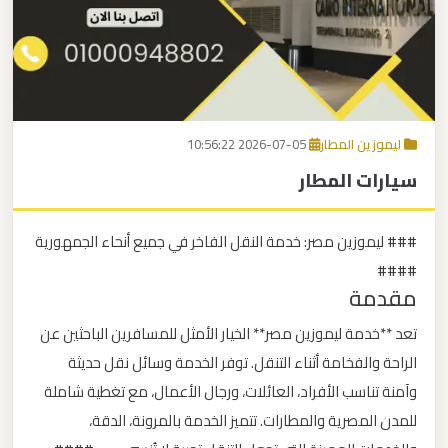
برج
العرب
اتصل بنا
إلى
القاهرة
EN
ليموزين المطار
2026-07-05 10:56:22
مكاتب
سيارات المطار
ليموزين
الاسكندرية
### ليموزين مصر: خدمة النقل الفاخر في جميع أنحاء الجمهورية
مطار
####
مقدمة
القاهرة
ليموزين
تعد **خدمة ليموزين مصر** الخيار الأمثل للمسافرين الباحثين عن
الراحة والفخامة أثناء التنقل. توفر الخدمة وسائل نقل حديثة
ليموزين
وآمنة تناسب الأفراد، العائلات، ورجال الأعمال، مع تغطية شاملة
نويبع
للمدن المصرية والمطارات. تتميز الخدمة بالمرونة، الدقة،