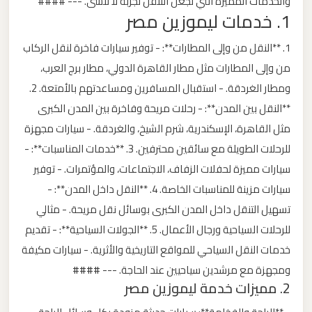
والخدمات المميزة التي تجعل التنقل تجربة لا تُنسى. --- ####
1. خدمات ليموزين مصر
ليموزين
من
1. **النقل من وإلى المطارات**: - توفير سيارات فاخرة لنقل الركاب
مطار
من وإلى المطارات مثل مطار القاهرة الدولي، مطار برج العرب،
برج
ومطار الغردقة. - استقبال المسافرين ومساعدتهم بالأمتعة. 2.
العرب
**النقل بين المدن**: - رحلات مريحة وفاخرة بين المدن الكبرى
الى
الساحل
مثل القاهرة، الإسكندرية، شرم الشيخ، والغردقة. - سيارات مجهزة
الشمالي
للرحلات الطويلة مع سائقين محترفين. 3. **خدمات المناسبات**: -
سيارات مميزة لحفلات الزفاف، الاجتماعات، والمؤتمرات. - توفير
ليموزين
سيارات مزينة للمناسبات الخاصة. 4. **النقل داخل المدن**: -
من
تسهيل التنقل داخل المدن الكبرى بوسائل نقل مريحة. - مثالي
مطار
للرحلات السياحية ورجال الأعمال. 5. **الجولات السياحية**: - تقديم
برج
خدمات النقل السياحي للمواقع التاريخية والأثرية. - سيارات مكيفة
العرب
ومجهزة مع مرشدين سياحيين عند الحاجة. --- ####
إلى
2. مميزات خدمة ليموزين مصر
القاهرة