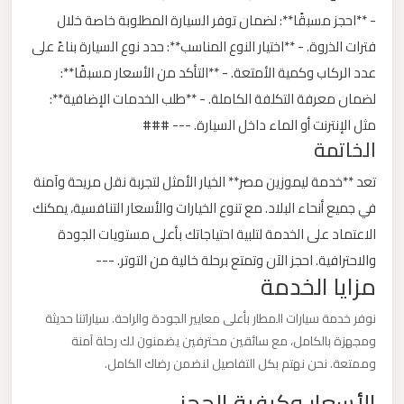
- **احجز مسبقًا**: لضمان توفر السيارة المطلوبة خاصة خلال
ليموزين
فترات الذروة. - **اختيار النوع المناسب**: حدد نوع السيارة بناءً على
من
عدد الركاب وكمية الأمتعة. - **التأكد من الأسعار مسبقًا**:
القاهرة
لضمان معرفة التكلفة الكاملة. - **طلب الخدمات الإضافية**:
الى
مثل الإنترنت أو الماء داخل السيارة. --- ###
مطار
الخاتمة
برج
تعد **خدمة ليموزين مصر** الخيار الأمثل لتجربة نقل مريحة وآمنة
العرب
في جميع أنحاء البلاد. مع تنوع الخيارات والأسعار التنافسية، يمكنك
الاعتماد على الخدمة لتلبية احتياجاتك بأعلى مستويات الجودة
ليموزين
والاحترافية. احجز الآن وتمتع برحلة خالية من التوتر. ---
من
مزايا الخدمة
الاسكندرية
الى
نوفر خدمة سيارات المطار بأعلى معايير الجودة والراحة. سياراتنا حديثة
مطار
ومجهزة بالكامل، مع سائقين محترفين يضمنون لك رحلة آمنة
القاهرة
وممتعة. نحن نهتم بكل التفاصيل لنضمن رضاك الكامل.
الأسعار وكيفية الحجز