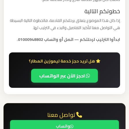
الدولي
خطوتكم التالية
إذا كان هذا الموضوع يتعلق برحلتكم القادمة، فالخطوة التالية البسيطة
ليموزين
هي التواصل معنا لتأكيد التفاصيل والبدء في الترتيب لها.
مطار
برج
ابدأوا الترتيب لرحلتكم — اتصل أو واتساب 01000948802.
العرب
الاسكندرية
هل تريد حجز خدمة ليموزين المطار؟
ليموزين
احجز الآن عبر الواتساب
مطار
برج
العرب
اسكندرية
تواصل معنا
ليموزين
مطار
واتساب