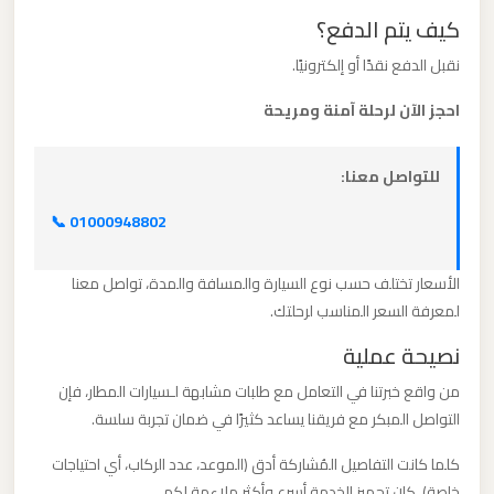
برج
كيف يتم الدفع؟
العرب
نقبل الدفع نقدًا أو إلكترونيًا.
والإسكندرية
احجز الآن لرحلة آمنة ومريحة
ليموزين
مطار
للتواصل معنا:
برج
📞 01000948802
العرب
الي
الأسعار تختلف حسب نوع السيارة والمسافة والمدة، تواصل معنا
مرسي
لمعرفة السعر المناسب لرحلتك.
مطروح
نصيحة عملية
ليموزين
من واقع خبرتنا في التعامل مع طلبات مشابهة لـسيارات المطار، فإن
مطار
التواصل المبكر مع فريقنا يساعد كثيرًا في ضمان تجربة سلسة.
برج
كلما كانت التفاصيل المُشاركة أدق (الموعد، عدد الركاب، أي احتياجات
العرب
خاصة)، كان تجهيز الخدمة أسرع وأكثر ملاءمة لكم.