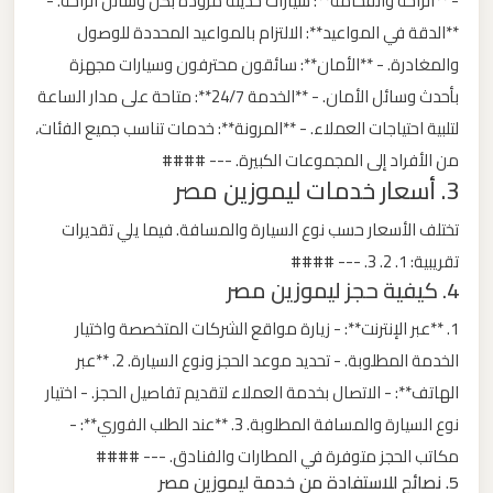
- **الراحة والفخامة**: سيارات حديثة مزودة بكل وسائل الراحة. -
**الدقة في المواعيد**: الالتزام بالمواعيد المحددة للوصول
ليموزين
والمغادرة. - **الأمان**: سائقون محترفون وسيارات مجهزة
من
بأحدث وسائل الأمان. - **الخدمة 24/7**: متاحة على مدار الساعة
مطار
لتلبية احتياجات العملاء. - **المرونة**: خدمات تناسب جميع الفئات،
برج
من الأفراد إلى المجموعات الكبيرة. --- ####
العرب
3. أسعار خدمات ليموزين مصر
تختلف الأسعار حسب نوع السيارة والمسافة. فيما يلي تقديرات
ليموزين
تقريبية: 1. 2. 3. --- ####
من
4. كيفية حجز ليموزين مصر
مطار
القاهرة
1. **عبر الإنترنت**: - زيارة مواقع الشركات المتخصصة واختيار
الخدمة المطلوبة. - تحديد موعد الحجز ونوع السيارة. 2. **عبر
ليموزين
الهاتف**: - الاتصال بخدمة العملاء لتقديم تفاصيل الحجز. - اختيار
من
نوع السيارة والمسافة المطلوبة. 3. **عند الطلب الفوري**: -
القاهرة
مكاتب الحجز متوفرة في المطارات والفنادق. --- ####
للاسكندرية
5. نصائح للاستفادة من خدمة ليموزين مصر