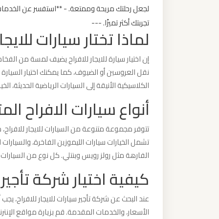
لجعل رحلتك مريحة وممتعة. - **استفسر عن الخدمات ا
تجربتك أكثر تميزًا. ---
ليموزين
لماذا تختار سيارات للايجار
من
القاهرة
إن اختيار سيارة للايجار للافراح يضيف لمسة من الفخ
الى
نقل العروسين أو الضيوف، كما يمكنك اختيار السيار
مطار
الكلاسيكية الأنيقة إلى السيارات الرياضية الحديثة، الخيا
برج
أنواع سيارات الافراح المت
العرب
تتوفر مجموعة متنوعة من السيارات للايجار للافراح، م
ليموزين
تشمل الخيارات سيارات الليموزين الفاخرة، والسيارات ا
من
الفارهة مثل رولز رويس وبنتلي. كل نوع من السيارات
الاسكندرية
الى
كيفية اختيار شركة تأجير 
مطار
القاهرة
عند البحث عن شركة تأجير سيارات للايجار للافراح، يج
الأسعار، والخدمات المقدمة. قم بزيارة مواقع الإنتر