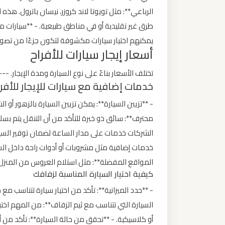
الرباعي**: مثل تويوتا لاند كروزر، نيسان باترول. هذه
ليموزين
طرق غير تقليدية أو في مناطق طبيعية. - **سيارات مك
من
يمكنهم اختيار سيارات مكشوفة لتكون جزءًا من تصوي
مطار
أسعار إيجار سيارات للأفراح
برج
تختلف الأسعار بناءً على نوع السيارة ومدة الإيجار. -
العرب
خدمات إضافية مع سيارات للإيجار للأفر
- **تزيين السيارة**: يمكن تزيين السيارة بالزهور أو ا
ليموزين
من
مطار
خدمات إضافية مثل مشروبات أو أدوات راحة داخل السيار
القاهرة
المواقع المفضلة**: مثل استلام العروس من المنزل أ
كيفية اختيار السيارة المناسبة لزفافك
ليموزين
- **حدد الميزانية**: تأكد من اختيار سيارة تتناسب مع 
من
السيارة التي تتناسب مع ثيم الزفاف**: من المهم اخت
القاهرة
للاسكندرية
أو كلاسيكية. - **تحقق من حالة السيارة**: تأكد من 