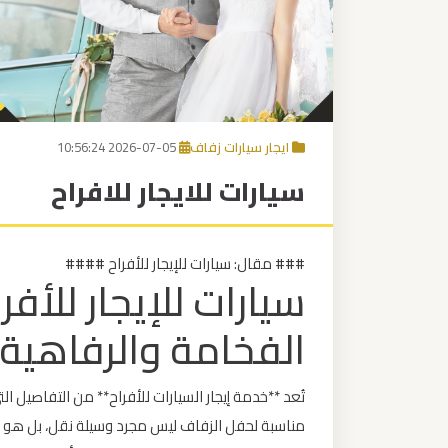
برج
العرب
إلى
القاهرة
ايجار سيارات زفاف
2026-07-05 10:56:24
مكاتب
سيارات للايجار للافراح
ليموزين
الاسكندرية
### مقال: سيارات للإيجار للأفراح ####
مطار
سيارات للإيجار للأف
القاهرة
ليموزين
الفخامة والرفاهية
ليموزين
تُعد **خدمة إيجار السيارات للأفراح** من التفاصيل ا
نويبع
مناسبة لحفل الزفاف ليس مجرد وسيلة نقل، بل هو 