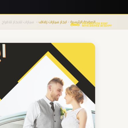
نقل
المجموعات
الصفحة الرئيسية
›
ايجار سيارات زفاف
›
سيارات للايجار للافراح
من
المطار
من
مطار
برج
العرب
الى
الساحل
الشمالي
من
مطار