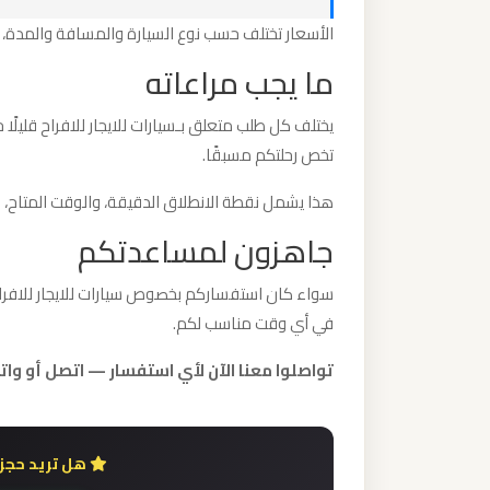
الدولي
الأسعار تختلف حسب نوع السيارة والمسافة والمدة، 
ما يجب مراعاته
ليموزين
مطار
يختلف كل طلب متعلق بـسيارات للايجار للافراح قلي
برج
تخص رحلتكم مسبقًا.
العرب
الاسكندرية
هذا يشمل نقطة الانطلاق الدقيقة، والوقت المتاح، وأ
جاهزون لمساعدتكم
ليموزين
سواء كان استفساركم بخصوص سيارات للايجار للافراح 
مطار
في أي وقت مناسب لكم.
برج
العرب
تواصلوا معنا الآن لأي استفسار — اتصل أو واتساب 948802
اسكندرية
ليموزين
هل تريد حجز 
مطار