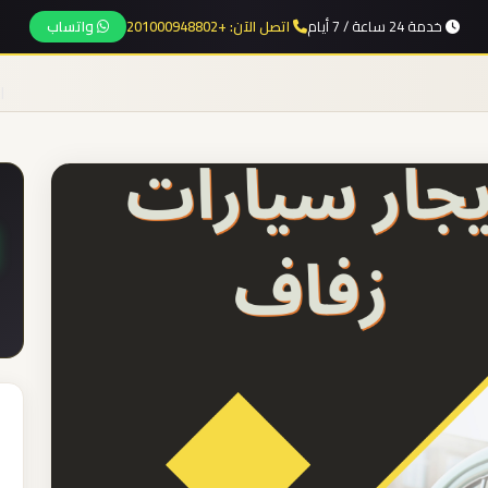
خدمة 24 ساعة / 7 أيام
اتصل الآن: +201000948802
واتساب
ا