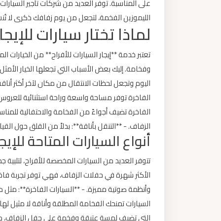
على المناسبة. توفر العديد من شركات تأجير السيارا
ليموزين
الليموزين الفخمة، لتجعل من يوم زفافك ذكرى لا تُ
من
لماذا تختار سيارات للإيجار
مطار
برج
تعتبر خدمة **إيجار السيارات للأفراح** من الخيارات ال
العرب
وفخامة. إليك بعض الأسباب التي تجعلها الخيار الأمث
الى
اليوم وتجعل لحظات الانتقال من مكان لآخر أكثر أناقة
الساحل
الفاخرة توفر مساحة واسعة وراحة استثنائية للعروس وا
الشمالي
الفاخرة تضيف أجواءً من الفخامة والاحتفالية للمناسب
الزفاف. - **التنقل بأناقة**: بدلاً من القلق حول ا
ليموزين
أنواع السيارات المتاحة للإيجا
من
مطار
تتوفر العديد من السيارات المخصصة للأفراح، لتلبية جميع
برج
الأكثر شهرة في حفلات الزفاف، فهي توفر تجربة فاخ
العرب
إلى
السيارات تمنحك الفخامة المطلقة وأناقة لا مثيل لها.
القاهرة
التي تضيف لمسة عتيقة وفخمة على حفل الزفاف، مما