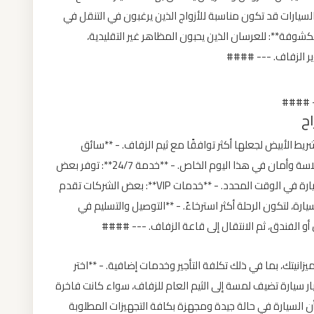
 السيارات قد تكون مناسبة للأزواج الذين يرغبون في التنقل في
شوفة**: للعرسان الذين يحبون المظاهر غير التقليدية،
ر الزفاف. --- ####
-- ####
اح
لشريط الأبيض لجعلها أكثر توافقًا مع ثيم الزفاف. - **سائق
محترف**: سائق ذو خبرة للتأكد من أن التنقل يتم بسلاسة وأمان في هذا اليوم الخاص. - **خدمة 24/7**: توفر بعض
الشركات خدمات على مدار الساعة لضمان توفير السيارة في الوقت المحدد. - **خدمات VIP**: بعض الشركات تقدم
ة، لتكون الرحلة أكثر استرخاءً. - **التوصيل والتسليم في
و الفندق، ثم الانتقال إلى قاعة الزفاف. --- ####
ميزانيتك، بما في ذلك تكلفة التأجير وخدمات إضافية. - **اختر
يار سيارة تضيف لمسة إلى الثيم العام للزفاف، سواء كانت فاخرة
أن السيارة في حالة جيدة ومجهزة بكافة التجهيزات المطلوبة