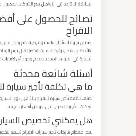
السابقة. لا تتردد في التواصل مع الشركات للحصو
ليموزين
مطار
نصائح للحصول على أفضل 
مرسي
الافراح
مطروح
لضمان تجربة استئجار سلسة ومرضية، قم بحجز السيارة
ليموزين
والأحكام، واطلب رؤية السيارة شخصيًا قبل يوم الزفا
مطار
السيارة في الموعد المحدد وعدم وجود أي تغييرات غ
شرم
أسئلة شائعة محدثة
الشيخ
ما هي تكلفة تأجير سيارة لل
ليموزين
تختلف تكلفة تأجير سيارة للافراح بناءً على نوع السيا
مطار
شركات التأجير للحصول على عروض أسعار دقيقة.
سفنكس
هل يمكنني تخصيص السيارة ب
ليموزين
نعم، معظم شركات تأجير سيارات الافراح تسمح بتخصيص 
مطار