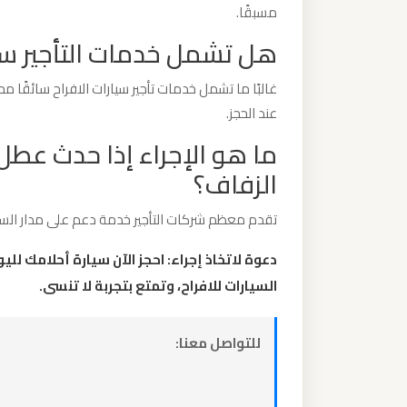
مسبقًا.
برج
العرب
هل تشمل خدمات التأجير سائق
والإسكندرية
غالبًا ما تشمل خدمات تأجير سيارات الافراح سائقًا 
عند الحجز.
ليموزين
ما هو الإجراء إذا حدث عطل
مطار
برج
الزفاف؟
العرب
الي
تقدم معظم شركات التأجير خدمة دعم على مدار الساع
مرسي
دعوة لاتخاذ إجراء: احجز الآن سيارة أحلامك لل
مطروح
السيارات للافراح، وتمتع بتجربة لا تنسى.
ليموزين
للتواصل معنا:
مطار
برج
العرب