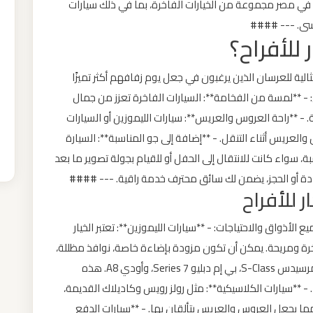
ت في مصر مجموعة من الخيارات الفاخرة، بما في ذلك سيارات
نسى. --- ####
 للأفراح؟
مثالية للعرسان الذين يرغبون في جعل يوم زفافهم أكثر تميزًا
ل: - **لمسة من الفخامة**: السيارات الفاخرة تعزز من جمال
. - **راحة العروس والعريس**: سيارات الليموزين أو السيارات
لعريس أثناء التنقل. - **إضافة إلى جو المناسبة**: السيارة
ة، سواء كانت للانتقال إلى الحفل أو للقيام بجولة تصوير ما بعد
لقيادة أو الحجز، يضمن لك سائق محترف خدمة راقية. --- ####
ر للأفراح
 الأذواق والاحتياجات: - **سيارات الليموزين**: تعتبر الخيار
رة ومريحة. يمكن أن تكون مزودة بإضاءة خاصة، نوافذ مظللة،
وأنظمة صوتية مميزة. - **السيارات الفاخرة**: مثل مرسيدس S-Class، بي إم دبليو 7 Series، وأودي A8. هذه
 - **سيارات الكلاسيكية**: مثل رولز رويس وكاديلاك القديمة،
 يجعل العروس والعريس يتألقان بها. - **سيارات الدفع