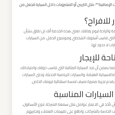
لإضافية**: مثل التزيين أو المشروبات داخل السيارة لتجعل من
 للافراح؟
امة والراحة ليوم زفافك. تعني هذه الخدمة أنك لن تقلق بشأن
ة التي تناسب أسلوبك الشخصي وموضوع الحفل. من السيارات
رات لا حدود لها.
احة للإيجار
ما يضمن أن تجد السيارة المثالية التي تناسب ذوقك واحتياجاتك.
لكلاسيكية العتيقة، والسيارات الرياضية الحديثة، وحتى السيارات
 يقدم تجربة مميزة تضيف لمسة استثنائية ليومك الخاص.
السيارات المناسبة
ب أن تأخذ في الاعتبار عوامل مثل سمعة الشركة، تنوع الأسطول،
نت الخاصة بالشركات، واطلع على تقييمات العملاء وتجاربهم