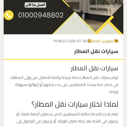
برج
العرب
اتصل بنا
إلى
القاهرة
EN
ليموزين المطار
2026-07-05 10:56:23
مكاتب
سيارات نقل المطار
ليموزين
الاسكندرية
سيارات نقل المطار
مطار
توفر سيارات نقل المطار خدمة مريحة وآمنة للانتقال من وإلى المطارات
القاهرة
في مصر، مما يساعد المسافرين على بدء رحلتهم أو إنهائها بسهولة
ليموزين
وراحة.
لماذا تختار سيارات نقل المطار؟
ليموزين
تعتبر هذه الخدمة مثالية للمسافرين الذين يحملون أمتعة ثقيلة، أو
نويبع
يرغبون في الراحة بعد رحلة طيران طويلة، أو يرغبون في الوصول إلى