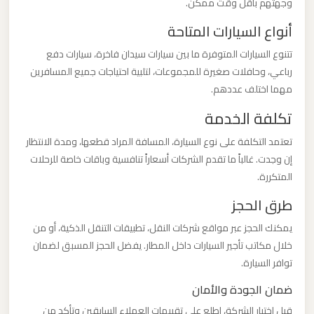
وجهتهم بأقل وقت ممكن.
ليموزين
أنواع السيارات المتاحة
من
مطار
تتنوع السيارات المتوفرة ما بين سيارات سيدان فاخرة، سيارات دفع
برج
رباعي، وحافلات صغيرة للمجموعات، لتلبية احتياجات جميع المسافرين
مهما اختلف عددهم.
العرب
الى
تكلفة الخدمة
الساحل
تعتمد التكلفة على نوع السيارة، المسافة المراد قطعها، ومدة الانتظار
الشمالي
إن وجدت. غالباً ما تقدم الشركات أسعاراً تنافسية وباقات خاصة للرحلات
المتكررة.
ليموزين
طرق الحجز
من
مطار
يمكنك الحجز عبر مواقع شركات النقل، تطبيقات التنقل الذكية، أو من
خلال مكاتب تأجير السيارات داخل المطار. يفضل الحجز المسبق لضمان
برج
توافر السيارة.
العرب
إلى
ضمان الجودة والأمان
القاهرة
قبل اختيار الشركة، اطلع على تقييمات العملاء السابقين وتأكد من