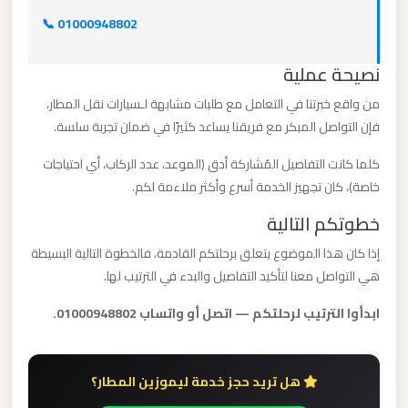
برج
📞 01000948802
العرب
والإسكندرية
نصيحة عملية
من واقع خبرتنا في التعامل مع طلبات مشابهة لـسيارات نقل المطار،
ليموزين
فإن التواصل المبكر مع فريقنا يساعد كثيرًا في ضمان تجربة سلسة.
مطار
كلما كانت التفاصيل المُشاركة أدق (الموعد، عدد الركاب، أي احتياجات
برج
خاصة)، كان تجهيز الخدمة أسرع وأكثر ملاءمة لكم.
العرب
الي
خطوتكم التالية
مرسي
إذا كان هذا الموضوع يتعلق برحلتكم القادمة، فالخطوة التالية البسيطة
مطروح
هي التواصل معنا لتأكيد التفاصيل والبدء في الترتيب لها.
ابدأوا الترتيب لرحلتكم — اتصل أو واتساب 01000948802.
ليموزين
مطار
برج
هل تريد حجز خدمة ليموزين المطار؟
العرب