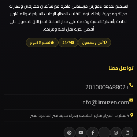
مطار
استمتع بخدمة ليموزين مرسيدس فاخرة مع سائقين محترفين وسيارات
العاصمة
ليموزين مطار العلمين
حديثة ومجهزة لراحتك. نوفر تنقلات المطار، الرحلات السياحية، والمشاوير
الادارية
ليموزين مطار العالمين
الخاصة بأسعار تنافسية وخدمة على مدار الساعة. احجز الآن للحصول على
أفضل تجربة نقل آمنة ومريحة.
ليموزين مطار العاصمة الادارية
ليموزين
ليموزين مطار اكتوبر
آمن ومضمون
24/7
تقييم 5 نجوم
مطار
ليموزين مصر الجديدة
اكتوبر
ليموزين مصر
تواصل معنا
ليموزين
ليموزين مرسيدس ايجار بالسائق فى مصر
مصر
ليموزين مرسيدس
+201000948802
الجديدة
ليموزين مرسي مطروح
info@limuzen.com
ليموزين مرسي علم
ليموزين
مصر
ليموزين مدينتي
4 عمارات الميراج شارع الجامعة زهراء مدينة نصر القاهرة مصر
ليموزين مدينة نصر
ليموزين
ليموزين مايو