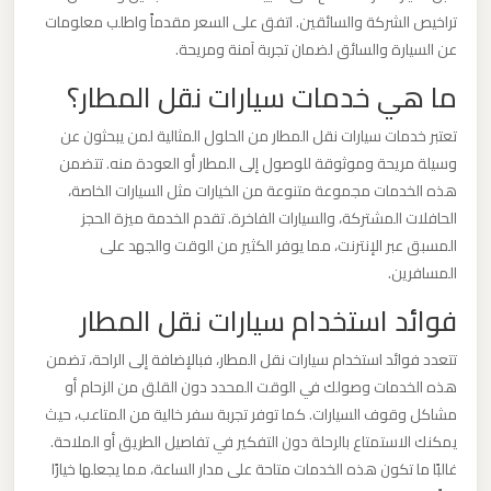
تراخيص الشركة والسائقين. اتفق على السعر مقدماً واطلب معلومات
ليموزين
عن السيارة والسائق لضمان تجربة آمنة ومريحة.
من
ما هي خدمات سيارات نقل المطار؟
مطار
تعتبر خدمات سيارات نقل المطار من الحلول المثالية لمن يبحثون عن
برج
وسيلة مريحة وموثوقة للوصول إلى المطار أو العودة منه. تتضمن
العرب
هذه الخدمات مجموعة متنوعة من الخيارات مثل السيارات الخاصة،
الحافلات المشتركة، والسيارات الفاخرة. تقدم الخدمة ميزة الحجز
ليموزين
المسبق عبر الإنترنت، مما يوفر الكثير من الوقت والجهد على
من
المسافرين.
مطار
فوائد استخدام سيارات نقل المطار
القاهرة
تتعدد فوائد استخدام سيارات نقل المطار، فبالإضافة إلى الراحة، تضمن
ليموزين
هذه الخدمات وصولك في الوقت المحدد دون القلق من الزحام أو
مشاكل وقوف السيارات. كما توفر تجربة سفر خالية من المتاعب، حيث
من
يمكنك الاستمتاع بالرحلة دون التفكير في تفاصيل الطريق أو الملاحة.
القاهرة
غالبًا ما تكون هذه الخدمات متاحة على مدار الساعة، مما يجعلها خيارًا
للاسكندرية