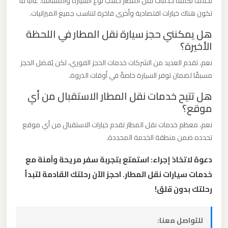
تختلف تكلفة خدمات نقل المطار حسب نوع السيارة والمسافة. غالبًا ما
ليموزين
تكون هناك خيارات اقتصادية وأخرى فاخرة لتناسب جميع الميزانيات.
مطار
هل يمكنني حجز سيارة نقل المطار في اللحظة
مرسي
الأخيرة؟
مطروح
نعم، تقدم العديد من الشركات خدمات الحجز الفوري، لكن يُفضل الحجز
مسبقًا لضمان توفر السيارة خاصةً في أوقات الذروة.
ليموزين
مطار
هل تتيح خدمات نقل المطار الاستقبال من أي
موقع؟
شرم
الشيخ
نعم، معظم خدمات نقل المطار تقدم خيارات الاستقبال من أي موقع
تحدده ضمن منطقة الخدمة المحددة.
ليموزين
دعوة لاتخاذ إجراء: استمتع بتجربة سفر مريحة وآمنة مع
مطار
خدمات سيارات نقل المطار. احجز الآن رحلتك القادمة لتبدأ
سفنكس
رحلتك بدون قلق!
ليموزين
للتواصل معنا:
مطار