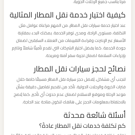
مرنًا يناسب جميع الرحلات الجوية.
كيفية اختيار خدمة نقل المطار المثالية
ليموزين
من
عند اختيار خدمة سيارات نقل المطار، من المهم مراعاة عوامل مثل
القاهرة
التكلفة، مستوى الراحة، ومدى توفر الخدمة. يمكنك البدء بمقارنة
الى
الأسعار عبر الإنترنت وقراءة التقييمات من العملاء السابقين لضمان
مطار
جودة الخدمة. كما يفضل اختيار الشركات التي تقدم تأمينًا شاملاً وتلتزم
برج
بإجراءات السلامة لضمان تجربة سفر آمنة ومريحة.
العرب
نصائح لحجز سيارات نقل المطار
لتجنب أي مشاكل، يُفضل حجز سيارة نقل المطار مسبقًا خاصة خلال
ليموزين
فترات الذروة والرحلات الدولية. تأكد من تقديم تفاصيل دقيقة بشأن
من
موعد الرحلة وموقع الاستلام لضمان عدم حدوث أي تأخير. كما يُنصح
الاسكندرية
بالاحتفاظ بمعلومات الحجز على هاتفك لتكون متاحة عند الحاجة.
الى
أسئلة شائعة محدثة
مطار
القاهرة
كم تكلفة خدمات نقل المطار عادةً؟