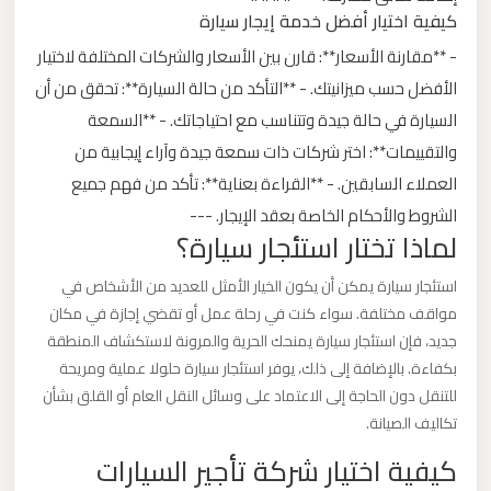
كيفية اختيار أفضل خدمة إيجار سيارة
ليموزين
- **مقارنة الأسعار**: قارن بين الأسعار والشركات المختلفة لاختيار
من
الأفضل حسب ميزانيتك. - **التأكد من حالة السيارة**: تحقق من أن
القاهرة
السيارة في حالة جيدة وتتناسب مع احتياجاتك. - **السمعة
الى
والتقييمات**: اختر شركات ذات سمعة جيدة وآراء إيجابية من
مطار
العملاء السابقين. - **القراءة بعناية**: تأكد من فهم جميع
برج
الشروط والأحكام الخاصة بعقد الإيجار. ---
العرب
لماذا تختار استئجار سيارة؟
استئجار سيارة يمكن أن يكون الخيار الأمثل للعديد من الأشخاص في
ليموزين
مواقف مختلفة. سواء كنت في رحلة عمل أو تقضي إجازة في مكان
من
جديد، فإن استئجار سيارة يمنحك الحرية والمرونة لاستكشاف المنطقة
الاسكندرية
بكفاءة. بالإضافة إلى ذلك، يوفر استئجار سيارة حلولا عملية ومريحة
الى
للتنقل دون الحاجة إلى الاعتماد على وسائل النقل العام أو القلق بشأن
مطار
تكاليف الصيانة.
القاهرة
كيفية اختيار شركة تأجير السيارات