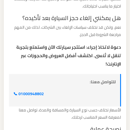
الدولي
اختيار ما يناسب احتياجاتك.
هل يمكنني إلغاء حجز السيارة بعد تأكيده؟
ليموزين
نعم، ولكن قد تختلف سياسات الإلغاء بين الشركات، لذلك من المهم
مطار
مراجعة الشروط قبل الحجز.
برج
العرب
دعوة لاتخاذ إجراء: استئجر سيارتك الآن واستمتع بتجربة
الاسكندرية
تنقل لا تُنسى. اكتشف أفضل العروض والحجوزات عبر
الإنترنت!
ليموزين
مطار
للتواصل معنا:
برج
العرب
📞 01000948802
اسكندرية
الأسعار تختلف حسب نوع السيارة والمسافة والمدة، تواصل معنا
لمعرفة السعر المناسب لرحلتك.
ليموزين
مطار
نصيحة عملية