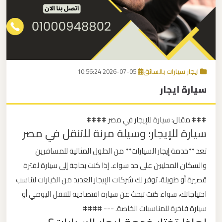
برج
العرب
اتصل بنا
إلى
القاهرة
EN
ايجار سيارات بالسائق
2026-07-05 10:56:24
مكاتب
سيارة ايجار
ليموزين
الاسكندرية
### مقال: سيارة للإيجار في مصر ####
سيارة للإيجار: وسيلة مرنة للتنقل في مصر
مطار
القاهرة
تعد **خدمة إيجار السيارات** من الحلول المثالية للمسافرين
ليموزين
والسكان المحليين على حد سواء. إذا كنت بحاجة إلى سيارة لفترة
قصيرة أو طويلة، توفر لك شركات الإيجار العديد من الخيارات لتناسب
ليموزين
احتياجاتك، سواء كنت تبحث عن سيارة اقتصادية للتنقل اليومي أو
نويبع
سيارة فاخرة للمناسبات الخاصة. --- ####