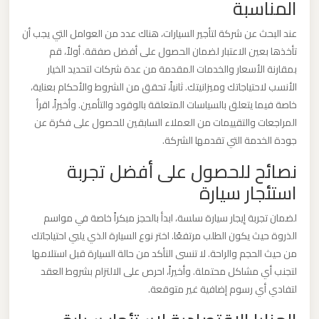
المناسبة
ليموزين
مطار
عند البحث عن شركة لتأجير السيارات، هناك عدد من العوامل التي يجب أن
مرسي
تأخذها بعين الاعتبار لضمان الحصول على أفضل صفقة. أولاً، قم
مطروح
بمقارنة الأسعار والخدمات المقدمة من عدة شركات لتحديد الخيار
الأنسب لاحتياجاتك وميزانيتك. ثانياً، تحقق من الشروط والأحكام بعناية،
خاصة فيما يتعلق بالسياسات المتعلقة بالوقود والتأمين. وأخيراً، اقرأ
ليموزين
المراجعات والتقييمات من العملاء السابقين للحصول على فكرة عن
مطار
جودة الخدمة التي تقدمها الشركة.
شرم
نصائح للحصول على أفضل تجربة
الشيخ
استئجار سيارة
ليموزين
لضمان تجربة إيجار سيارة سلسة، ابدأ بالحجز مبكراً خاصة في مواسم
مطار
الذروة حيث يكون الطلب مرتفعًا. اختر نوع السيارة الذي يلبي احتياجاتك
سفنكس
من حيث الحجم والراحة. لا تنسى التأكد من حالة السيارة قبل استلامها
لتجنب أي مشاكل محتملة. وأخيراً، احرص على الالتزام بشروط العقد
لتفادي أي رسوم إضافية غير متوقعة.
ليموزين
مطار