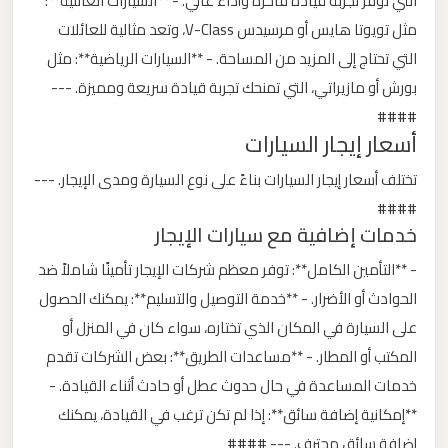
التي توفر تجربة قيادة فاخرة وأداء عالي. - **السيارات العائلية**:
مثل تويوتا هايس أو مرسيدس V-Class، وتعد مثالية للعائلات
ليموزين
التي تحتاج إلى المزيد من المساحة. - **السيارات الرياضية**: مثل
من
بورش أو مازيراتي، التي تمنحك تجربة قيادة سريعة ومميزة. ---
مطار
####
برج
أسعار إيجار السيارات
العرب
تختلف أسعار إيجار السيارات بناءً على نوع السيارة ومدى الإيجار. ---
####
ليموزين
خدمات إضافية مع سيارات الإيجار
من
مطار
- **التأمين الكامل**: توفر معظم شركات الإيجار تأمينًا شاملاً ضد
القاهرة
الحوادث أو الأضرار. - **خدمة التوصيل والتسليم**: يمكنك الحصول
على السيارة في المكان الذي تختاره، سواء كان في المنزل أو
ليموزين
المكتب أو المطار. - **مساعدات الطريق**: بعض الشركات تقدم
من
خدمات المساعدة في حال حدوث عطل أو حادث أثناء القيادة. -
القاهرة
**إمكانية إضافة سائق**: إذا لم تكن ترغب في القيادة، يمكنك
للاسكندرية
إضافة سائق محترف. --- ####