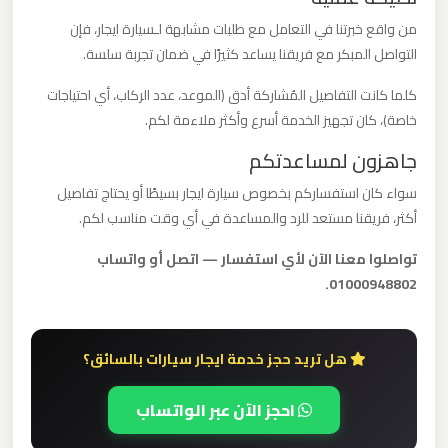
برج
من واقع خبرتنا في التعامل مع طلبات مشابهة لـسيارة ايجار، فإن
العرب
التواصل المبكر مع فريقنا يساعد كثيرًا في ضمان تجربة سلسة.
كلما كانت التفاصيل المُشاركة أدق (الموعد، عدد الركاب، أي احتياجات
ليموزين
خاصة)، كان تجهيز الخدمة أسرع وأكثر ملاءمة لكم.
مطار
جاهزون لمساعدتكم
القاهرة
الي
سواء كان استفساركم بخصوص سيارة ايجار بسيطًا أو يحتاج تفاصيل
اسكندرية
أكثر، فريقنا مستعد للرد والمساعدة في أي وقت مناسب لكم.
تواصلوا معنا الآن لأي استفسار — اتصل أو واتساب
ليموزين
01000948802.
مطار
القاهرة
الدولي
هل تريد حجز خدمة ايجار سيارات بالسائق؟
احجز الآن عبر الواتساب
ليموزين
مطار