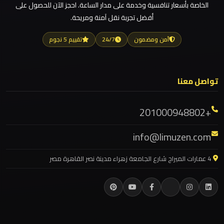
ليموزين مطار العالمين
الخاصة بأسعار تنافسية وخدمة على مدار الساعة. احجز الآن للحصول على
أفضل تجربة نقل آمنة ومريحة.
ليموزين مطار العاصمة الادارية
ليموزين
مدينتي
ليموزين مطار اكتوبر
آمن ومضمون
24/7
تقييم 5 نجوم
ليموزين مصر الجديدة
ليموزين
ليموزين مصر
مدينة
تواصل معنا
ليموزين مرسيدس ايجار بالسائق فى مصر
نصر
ليموزين مرسيدس
+201000948802
ليموزين مرسي مطروح
ليموزين
info@limuzen.com
مايو
ليموزين مرسي علم
ليموزين مدينتي
4 عمارات الميراج شارع الجامعة زهراء مدينة نصر القاهرة مصر
ليموزين
ليموزين مدينة نصر
لوكسور
ليموزين مايو
ليموزين لوكسور
ليموزين
ليموزين للزفاف والمناسبات