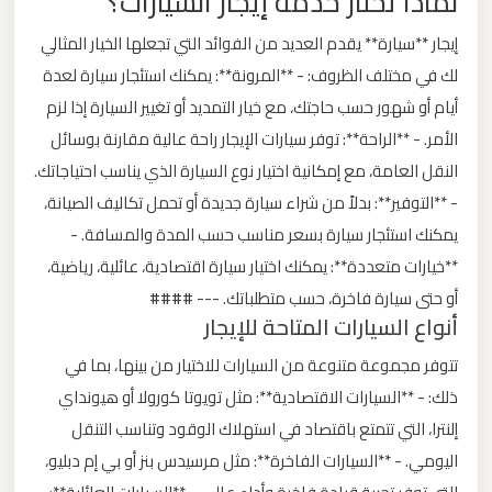
لماذا تختار خدمة إيجار السيارات؟
ليموزين
إيجار **سيارة** يقدم العديد من الفوائد التي تجعلها الخيار المثالي
من
لك في مختلف الظروف: - **المرونة**: يمكنك استئجار سيارة لعدة
مطار
أيام أو شهور حسب حاجتك، مع خيار التمديد أو تغيير السيارة إذا لزم
برج
الأمر. - **الراحة**: توفر سيارات الإيجار راحة عالية مقارنة بوسائل
العرب
النقل العامة، مع إمكانية اختيار نوع السيارة الذي يناسب احتياجاتك.
الى
الساحل
- **التوفير**: بدلاً من شراء سيارة جديدة أو تحمل تكاليف الصيانة،
الشمالي
يمكنك استئجار سيارة بسعر مناسب حسب المدة والمسافة. -
**خيارات متعددة**: يمكنك اختيار سيارة اقتصادية، عائلية، رياضية،
ليموزين
أو حتى سيارة فاخرة، حسب متطلباتك. --- ####
أنواع السيارات المتاحة للإيجار
من
مطار
تتوفر مجموعة متنوعة من السيارات للاختيار من بينها، بما في
برج
ذلك: - **السيارات الاقتصادية**: مثل تويوتا كورولا أو هيونداي
العرب
إلنترا، التي تتمتع باقتصاد في استهلاك الوقود وتناسب التنقل
إلى
اليومي. - **السيارات الفاخرة**: مثل مرسيدس بنز أو بي إم دبليو،
القاهرة