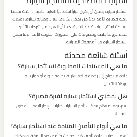
المزايا الاقتصادية لاستئجار سيارة
برج
استئجار سيارة يمكن أن يكون خياراً اقتصادياً للغاية، خاصة إذا كنت تخطط
العرب
لرحلة قصيرة الأمد. بدلاً من تحمل تكاليف شراء وصيانة سيارة، يمكنك
والإسكندرية
ببساطة استئجار واحدة عند الحاجة. كما أن العديد من شركات التأجير
تقدم عروضاً خاصة وخصومات على الحجوزات الطويلة الأمد، مما يجعل
ليموزين
استئجار السيارة خياراً معقولاً للميزانية.
مطار
أسئلة شائعة محدثة
برج
ما هي المستندات المطلوبة لاستئجار سيارة؟
العرب
الي
عادة ما تحتاج إلى رخصة قيادة سارية، بطاقة هوية أو جواز سفر،
مرسي
وبطاقة ائتمان.
مطروح
هل يمكنني استئجار سيارة لفترة قصيرة؟
نعم، توفر معظم شركات تأجير السيارات خيارات للإيجار اليومي أو حتى
ليموزين
بالساعة.
مطار
ما هي أنواع التأمين المتاحة عند استئجار سيارة؟
برج
العرب
تشمل الخيارات عادة تأمين ضد الحوادث وتأمين ضد السرقة، ويمكنك