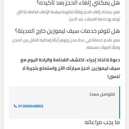
هل يمكنني إلغاء الحجز بعد تأكيده؟
برج
نعم، يمكنك إلغاء الحجز وفقًا لشروط سياسة الإلغاء الخاصة بنا التي
العرب
توضحها خدمة العملاء عند الحجز.
هل تتوفر خدمات سيف ليموزين خارج المدينة؟
ليموزين
مطار
نعم، نقدم خدماتنا في عدة مدن ونوفر أيضًا إمكانية التنقل بين المدن
القاهرة
وفقًا لترتيبات مسبقة.
الي
دعوة لاتخاذ إجراء: اكتشف الفخامة والراحة اليوم مع
اسكندرية
سيف ليموزين. احجز سيارتك الآن واستمتع بتجربة لا
تنسى!
ليموزين
مطار
القاهرة
للتواصل معنا:
الدولي
📞 01000948802
ليموزين
ما يجب مراعاته
مطار