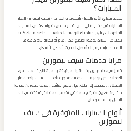
السيارات؟
برج
العرب
عندما يتعلق الأمر بالتنقل بأسلوب وراحة، فإن سيف ليموزين لايجار
والإسكندرية
السيارات تبرز كخيار مثالي. نحن نقدم مجموعة واسعة من السيارات
الفاخرة التي تلبي احتياجاتك اليومية والمناسبات الخاصة. سواء كنت
ليموزين
تبحث عن سيارة لحضور اجتماع عمل هام أو لتجربة ليلة خاصة في
مطار
المدينة، فإننا نوفر لك أفضل الخيارات بأفضل الأسعار.
برج
مزايا خدمات سيف ليموزين
العرب
الي
تتميز سيف ليموزين بخدماتها الموثوقة والمرنة التي تناسب جميع
مرسي
العملاء. نحن نوفر سيارات حديثة مجهزة بأحدث التقنيات لراحة وأمان
العملاء. بالإضافة إلى ذلك، فإن جميع سائقي سيف ليموزين مدربون
مطروح
جيدًا ويتمتعون بخبرة واسعة في تقديم خدمة احترافية تضمن لك
التنقل بسلاسة وأمان.
ليموزين
أنواع السيارات المتوفرة في سيف
مطار
ليموزين
برج
العرب