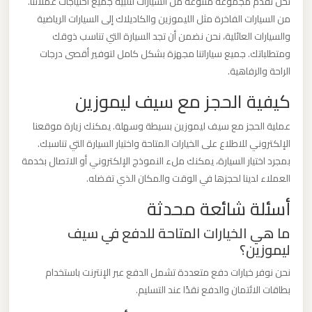
نحن نقدم مجموعة متنوعة من السيارات لتلبية جميع احتياجات عملائنا.
الدولي
من السيارات الفاخرة مثل الليموزين والكاديلاك إلى السيارات الرياضية
والسيارات العائلية، نحن نضمن أن تجد السيارة التي تناسب ذوقك
ليموزين
ومتطلباتك. جميع سياراتنا مجهزة بشكل كامل لتوفير أقصى درجات
مطار
الراحة والرفاهية.
برج
كيفية الحجز مع سيف ليموزين
العرب
الاسكندرية
عملية الحجز مع سيف ليموزين بسيطة وسهلة. يمكنك زيارة موقعنا
الإلكتروني للاطلاع على الخيارات المتاحة واختيار السيارة التي تناسبك.
بمجرد اختيار السيارة، يمكنك ملء النموذج الإلكتروني أو الاتصال بخدمة
ليموزين
العملاء لدينا لحجزها في الوقت والمكان الذي تفضله.
مطار
أسئلة شائعة محدثة
برج
العرب
ما هي الخيارات المتاحة للدفع في سيف
اسكندرية
ليموزين؟
نحن نوفر خيارات دفع متعددة تشمل الدفع عبر الإنترنت باستخدام
ليموزين
بطاقات الائتمان والدفع نقدًا عند التسليم.
مطار