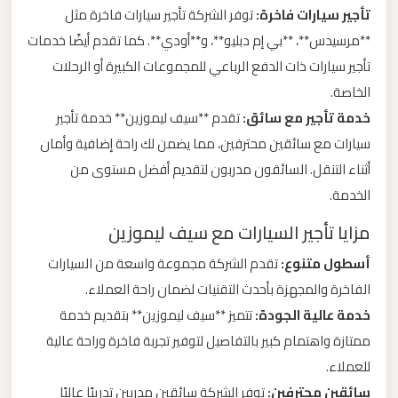
تأجير سيارات فاخرة:
توفر الشركة تأجير سيارات فاخرة مثل
ليموزين
**مرسيدس**، **بي إم دبليو**، و**أودي**. كما تقدم أيضًا خدمات
من
تأجير سيارات ذات الدفع الرباعي للمجموعات الكبيرة أو الرحلات
مطار
الخاصة.
برج
خدمة تأجير مع سائق:
تقدم **سيف ليموزين** خدمة تأجير
العرب
سيارات مع سائقين محترفين، مما يضمن لك راحة إضافية وأمان
أثناء التنقل. السائقون مدربون لتقديم أفضل مستوى من
ليموزين
الخدمة.
من
مزايا تأجير السيارات مع سيف ليموزين
مطار
القاهرة
أسطول متنوع:
تقدم الشركة مجموعة واسعة من السيارات
الفاخرة والمجهزة بأحدث التقنيات لضمان راحة العملاء.
ليموزين
خدمة عالية الجودة:
تتميز **سيف ليموزين** بتقديم خدمة
من
ممتازة واهتمام كبير بالتفاصيل لتوفير تجربة فاخرة وراحة عالية
القاهرة
للعملاء.
للاسكندرية
سائقين محترفين:
توفر الشركة سائقين مدربين تدريبًا عاليًا