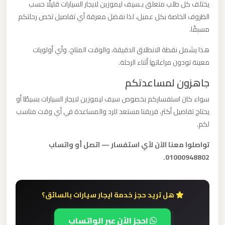
يختلف كل طلب متعلق بـسيف ليموزين لايجار السيارات قليلًا حسب
القاهرة
الظروف الخاصة بكل عميل، لذا نفضل معرفة أي تفاصيل تخص رحلتكم
الخط
مسبقًا.
الساخن
هذا يشمل نقطة الانطلاق الدقيقة، والوقت المتاح، وأي أولويات
معينة تودون مراعاتها أثناء الرحلة.
ليموزين
مطار
جاهزون لمساعدتكم
القاهرة
سواء كان استفساركم بخصوص سيف ليموزين لايجار السيارات بسيطًا أو
أسعار
يحتاج تفاصيل أكثر، فريقنا مستعد للرد والمساعدة في أي وقت مناسب
لكم.
ليموزين
تواصلوا معنا الآن لأي استفسار — اتصل أو واتساب
مطار
01000948802.
القاهرة
ليموزين
هل تريد حجز خدمة ايجار سيارات بالسائق؟
مطار
احجز الآن عبر الواتساب
الغردقة