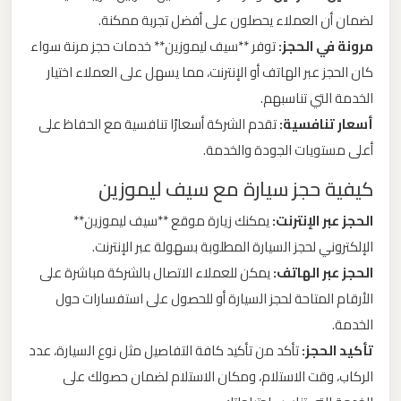
لضمان أن العملاء يحصلون على أفضل تجربة ممكنة.
ليموزين
مرونة في الحجز:
توفر **سيف ليموزين** خدمات حجز مرنة سواء
من
كان الحجز عبر الهاتف أو الإنترنت، مما يسهل على العملاء اختيار
القاهرة
الخدمة التي تناسبهم.
الى
أسعار تنافسية:
تقدم الشركة أسعارًا تنافسية مع الحفاظ على
مطار
أعلى مستويات الجودة والخدمة.
برج
كيفية حجز سيارة مع سيف ليموزين
العرب
الحجز عبر الإنترنت:
يمكنك زيارة موقع **سيف ليموزين**
ليموزين
الإلكتروني لحجز السيارة المطلوبة بسهولة عبر الإنترنت.
من
الحجز عبر الهاتف:
يمكن للعملاء الاتصال بالشركة مباشرة على
الاسكندرية
الأرقام المتاحة لحجز السيارة أو للحصول على استفسارات حول
الى
الخدمة.
مطار
تأكيد الحجز:
تأكد من تأكيد كافة التفاصيل مثل نوع السيارة، عدد
القاهرة
الركاب، وقت الاستلام، ومكان الاستلام لضمان حصولك على