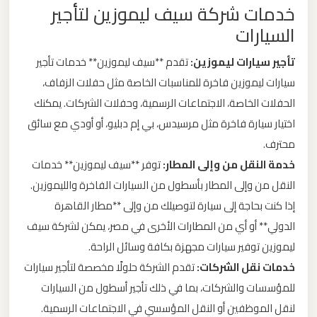
خدمات شركة سيف ليموزين لتأجير
ليموزين
السيارات
من
مطار
تأجير سيارات ليموزين:
تقدم **سيف ليموزين** خدمات تأجير
برج
سيارات ليموزين فاخرة للمناسبات الخاصة مثل حفلات الزفاف،
العرب
الحفلات الخاصة، الاجتماعات الرسمية، وحفلات الشركات. يمكنك
الى
اختيار سيارة فاخرة مثل مرسيدس، بي إم دبليو، أو أودي مع سائق
الساحل
محترف.
الشمالي
خدمة النقل من وإلى المطار:
توفر **سيف ليموزين** خدمات
النقل من وإلى المطار بأسطول من السيارات الفاخرة والليموزين.
ليموزين
إذا كنت بحاجة إلى سيارة لتوصيلك من وإلى **مطار القاهرة
من
الدولي** أو أي من المطارات الأخرى في مصر، يمكن لشركة سيف
مطار
ليموزين توفير سيارات مجهزة بكافة وسائل الراحة.
برج
خدمات نقل الشركات:
تقدم الشركة حلولًا مخصصة لتأجير سيارات
العرب
إلى
للمؤسسات والشركات، بما في ذلك تأجير أسطول من السيارات
القاهرة
لنقل الموظفين أو النقل المؤسسي في الاجتماعات الرسمية.