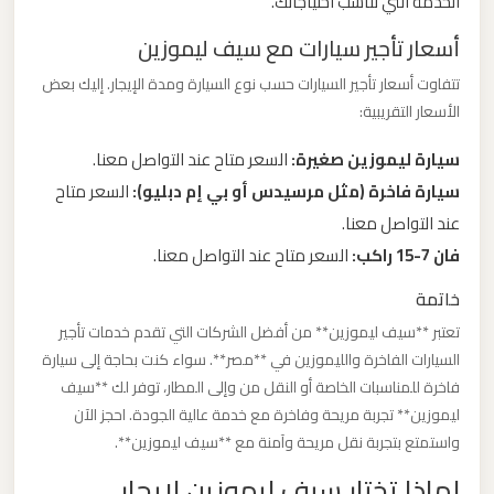
الخدمة التي تناسب احتياجاتك.
ليموزين
أسعار تأجير سيارات مع سيف ليموزين
مطار
مرسي
تتفاوت أسعار تأجير السيارات حسب نوع السيارة ومدة الإيجار. إليك بعض
مطروح
الأسعار التقريبية:
سيارة ليموزين صغيرة:
السعر متاح عند التواصل معنا.
ليموزين
سيارة فاخرة (مثل مرسيدس أو بي إم دبليو):
السعر متاح
مطار
عند التواصل معنا.
شرم
فان 7-15 راكب:
السعر متاح عند التواصل معنا.
الشيخ
خاتمة
ليموزين
تعتبر **سيف ليموزين** من أفضل الشركات التي تقدم خدمات تأجير
مطار
السيارات الفاخرة والليموزين في **مصر**. سواء كنت بحاجة إلى سيارة
سفنكس
فاخرة للمناسبات الخاصة أو النقل من وإلى المطار، توفر لك **سيف
ليموزين** تجربة مريحة وفاخرة مع خدمة عالية الجودة. احجز الآن
واستمتع بتجربة نقل مريحة وآمنة مع **سيف ليموزين**.
ليموزين
لماذا تختار سيف ليموزين لايجار
مطار