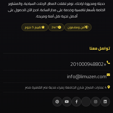
للزفاف
حديثة ومجهزة لراحتك. نوفر تنقلات المطار، الرحلات السياحية، والمشاوير
والمناسبات
ليموزين مطار العالمين
الخاصة بأسعار تنافسية وخدمة على مدار الساعة. احجز الآن للحصول على
أفضل تجربة نقل آمنة ومريحة.
ليموزين مطار العاصمة الادارية
ليموزين
ليموزين مطار اكتوبر
آمن ومضمون
24/7
تقييم 5 نجوم
كفر
ليموزين مصر الجديدة
الشيخ
ليموزين مصر
تواصل معنا
ليموزين
ليموزين مرسيدس ايجار بالسائق فى مصر
فيصل
ليموزين مرسيدس
+201000948802
ليموزين مرسي مطروح
ليموزين
info@limuzen.com
ليموزين مرسي علم
طنطا
ليموزين مدينتي
4 عمارات الميراج شارع الجامعة زهراء مدينة نصر القاهرة مصر
ليموزين
ليموزين مدينة نصر
طابا
ليموزين مايو
ليموزين لوكسور