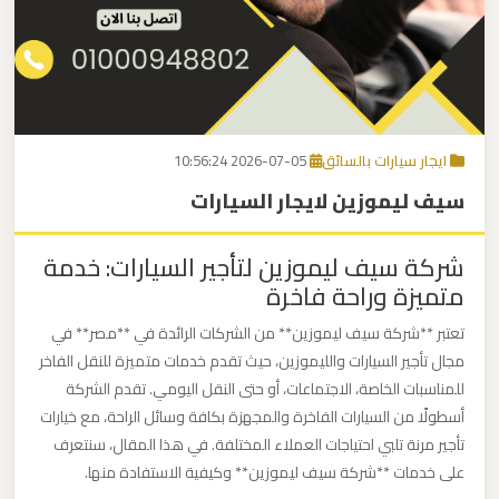
برج
العرب
اتصل بنا
إلى
القاهرة
EN
ايجار سيارات بالسائق
2026-07-05 10:56:24
مكاتب
سيف ليموزين لايجار السيارات
ليموزين
الاسكندرية
شركة سيف ليموزين لتأجير السيارات: خدمة
متميزة وراحة فاخرة
مطار
القاهرة
تعتبر **شركة سيف ليموزين** من الشركات الرائدة في **مصر** في
ليموزين
مجال تأجير السيارات والليموزين، حيث تقدم خدمات متميزة للنقل الفاخر
للمناسبات الخاصة، الاجتماعات، أو حتى النقل اليومي. تقدم الشركة
أسطولًا من السيارات الفاخرة والمجهزة بكافة وسائل الراحة، مع خيارات
ليموزين
تأجير مرنة تلبي احتياجات العملاء المختلفة. في هذا المقال، سنتعرف
نويبع
على خدمات **شركة سيف ليموزين** وكيفية الاستفادة منها.