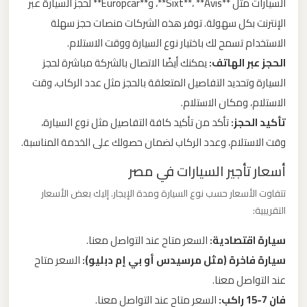
السيارات مثل **Sixt**، **Avis**، و**Europcar** لحجز السيارة عبر
ليموزين
الإنترنت بكل سهولة. توفر هذه الشركات منصات حجز سهلة
مطار
الاستخدام تسمح لك باختيار نوع السيارة ووقت الاستلام.
مرسي
الحجز عبر الهاتف:
يمكنك أيضًا الاتصال بالشركة مباشرة لحجز
مطروح
السيارة وتحديد التفاصيل المتعلقة بالحجز مثل عدد الركاب، وقت
الاستلام، ومكان الاستلام.
ليموزين
تأكيد الحجز:
تأكد من تأكيد كافة التفاصيل مثل نوع السيارة،
مطار
وقت الاستلام، وعدد الركاب لضمان حصولك على الخدمة المناسبة.
شرم
الشيخ
أسعار تأجير السيارات في مصر
تتفاوت الأسعار حسب نوع السيارة ومدة الإيجار. إليك بعض الأسعار
ليموزين
التقريبية:
مطار
سيارة اقتصادية:
السعر متاح عند التواصل معنا.
سفنكس
سيارة فاخرة (مثل مرسيدس أو بي إم دبليو):
السعر متاح
عند التواصل معنا.
ليموزين
فان 7-15 راكب:
السعر متاح عند التواصل معنا.
مطار