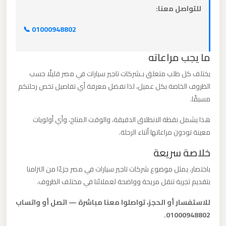
للتواصل معنا:
ليموزين
📞 01000948802
مطار
العلمين
ما يجب مراعاته
الجديدة
يختلف كل طلب متعلق بـشركات تاجير سيارات في مصر قليلًا حسب
الظروف الخاصة بكل عميل، لذا نفضل معرفة أي تفاصيل تخص رحلتكم
ليموزين
مسبقًا.
مطار
هذا يشمل نقطة الانطلاق الدقيقة، والوقت المتاح، وأي أولويات
العلمين
معينة تودون مراعاتها أثناء الرحلة.
خلاصة سريعة
ليموزين
مطار
باختصار، يمثل موضوع شركات تاجير سيارات في مصر جزءًا من التزامنا
بتقديم تجربة تنقل مريحة وواضحة لعملائنا في مختلف الظروف.
العالمين
للاستفسار أو الحجز، تواصلوا معنا مباشرة — اتصل أو واتساب
ليموزين
01000948802.