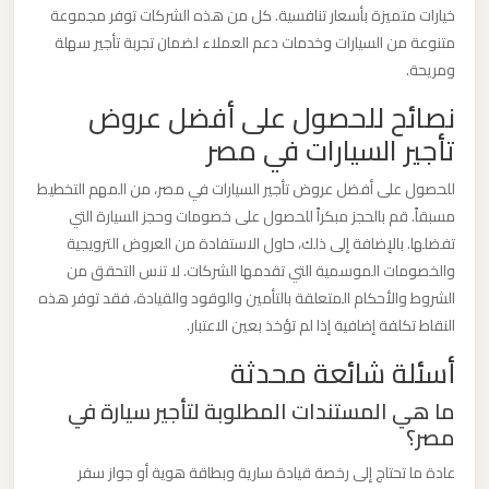
خيارات متميزة بأسعار تنافسية. كل من هذه الشركات توفر مجموعة
برج
متنوعة من السيارات وخدمات دعم العملاء لضمان تجربة تأجير سهلة
العرب
ومريحة.
نصائح للحصول على أفضل عروض
ليموزين
تأجير السيارات في مصر
مطار
القاهرة
للحصول على أفضل عروض تأجير السيارات في مصر، من المهم التخطيط
الي
مسبقاً. قم بالحجز مبكراً للحصول على خصومات وحجز السيارة التي
اسكندرية
تفضلها. بالإضافة إلى ذلك، حاول الاستفادة من العروض الترويجية
والخصومات الموسمية التي تقدمها الشركات. لا تنس التحقق من
ليموزين
الشروط والأحكام المتعلقة بالتأمين والوقود والقيادة، فقد توفر هذه
مطار
النقاط تكلفة إضافية إذا لم تؤخذ بعين الاعتبار.
القاهرة
أسئلة شائعة محدثة
الدولي
ما هي المستندات المطلوبة لتأجير سيارة في
مصر؟
ليموزين
عادة ما تحتاج إلى رخصة قيادة سارية وبطاقة هوية أو جواز سفر
مطار