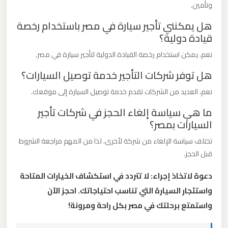
وتأمين.
القاهرة
الخط
هل يمكنني تأجير سيارة في مصر باستخدام رخصة
قيادة دولية؟
الساخن
نعم، يمكن استخدام رخصة القيادة الدولية لتأجير سيارة في مصر.
ليموزين
هل توفر شركات التأجير خدمة توصيل السيارات؟
مطار
نعم، العديد من الشركات تقدم خدمة توصيل السيارة إلى موقعك.
القاهرة
أسعار
ما هي سياسة إلغاء الحجز في شركات تأجير
السيارات بمصر؟
ليموزين
تختلف سياسة الإلغاء من شركة لأخرى، لذا من المهم مراجعة الشروط
مطار
قبل الحجز.
القاهرة
دعوة لاتخاذ إجراء: لا تتردد في استكشاف الخيارات المتاحة
واستئجار السيارة التي تناسب احتياجاتك. احجز الآن
ليموزين
واستمتع برحلتك في مصر بكل راحة ومرونة!
مطار
الغردقة