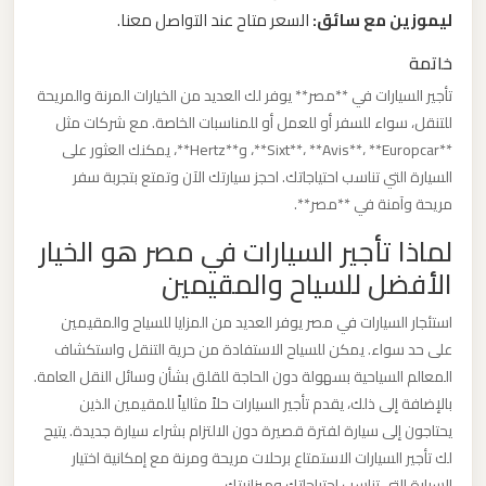
برج
ليموزين مع سائق:
السعر متاح عند التواصل معنا.
العرب
خاتمة
والإسكندرية
تأجير السيارات في **مصر** يوفر لك العديد من الخيارات المرنة والمريحة
للتنقل، سواء للسفر أو للعمل أو للمناسبات الخاصة. مع شركات مثل
ليموزين
**Sixt**، **Avis**، **Europcar**، و**Hertz**، يمكنك العثور على
مطار
السيارة التي تناسب احتياجاتك. احجز سيارتك الآن وتمتع بتجربة سفر
برج
مريحة وآمنة في **مصر**.
العرب
لماذا تأجير السيارات في مصر هو الخيار
الي
الأفضل للسياح والمقيمين
مرسي
مطروح
استئجار السيارات في مصر يوفر العديد من المزايا للسياح والمقيمين
على حد سواء. يمكن للسياح الاستفادة من حرية التنقل واستكشاف
المعالم السياحية بسهولة دون الحاجة للقلق بشأن وسائل النقل العامة.
ليموزين
بالإضافة إلى ذلك، يقدم تأجير السيارات حلاً مثالياً للمقيمين الذين
مطار
يحتاجون إلى سيارة لفترة قصيرة دون الالتزام بشراء سيارة جديدة. يتيح
برج
لك تأجير السيارات الاستمتاع برحلات مريحة ومرنة مع إمكانية اختيار
العرب
السيارة التي تناسب احتياجاتك وميزانيتك.