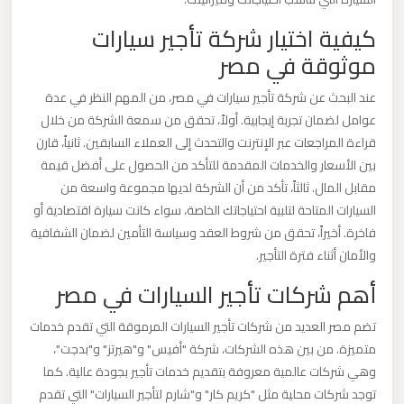
الدولي
كيفية اختيار شركة تأجير سيارات
موثوقة في مصر
ليموزين
مطار
عند البحث عن شركة تأجير سيارات في مصر، من المهم النظر في عدة
برج
عوامل لضمان تجربة إيجابية. أولاً، تحقق من سمعة الشركة من خلال
العرب
قراءة المراجعات عبر الإنترنت والتحدث إلى العملاء السابقين. ثانياً، قارن
الاسكندرية
بين الأسعار والخدمات المقدمة للتأكد من الحصول على أفضل قيمة
مقابل المال. ثالثاً، تأكد من أن الشركة لديها مجموعة واسعة من
السيارات المتاحة لتلبية احتياجاتك الخاصة، سواء كانت سيارة اقتصادية أو
ليموزين
فاخرة. أخيراً، تحقق من شروط العقد وسياسة التأمين لضمان الشفافية
مطار
والأمان أثناء فترة التأجير.
برج
أهم شركات تأجير السيارات في مصر
العرب
اسكندرية
تضم مصر العديد من شركات تأجير السيارات المرموقة التي تقدم خدمات
متميزة. من بين هذه الشركات، شركة "أفيس" و"هيرتز" و"بدجت"،
ليموزين
وهي شركات عالمية معروفة بتقديم خدمات تأجير بجودة عالية. كما
مطار
توجد شركات محلية مثل "كريم كار" و"شارم لتأجير السيارات" التي تقدم