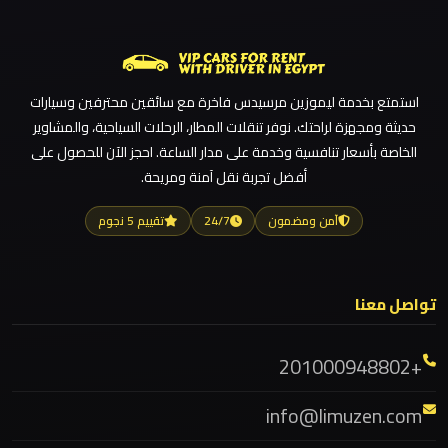
ليموزين مطار القاهرة
ليموزين
شرم
ليموزين مطار الغردقة
الشيخ
ليموزين مطار العلمين الجديدة
استمتع بخدمة ليموزين مرسيدس فاخرة مع سائقين محترفين وسيارات
ليموزين مطار العلمين
ليموزين
حديثة ومجهزة لراحتك. نوفر تنقلات المطار، الرحلات السياحية، والمشاوير
ليموزين مطار العالمين
سانت
الخاصة بأسعار تنافسية وخدمة على مدار الساعة. احجز الآن للحصول على
أفضل تجربة نقل آمنة ومريحة.
كاترين
ليموزين مطار العاصمة الادارية
ليموزين مطار اكتوبر
آمن ومضمون
24/7
تقييم 5 نجوم
ليموزين
ليموزين مصر الجديدة
رجال
ليموزين مصر
الاعمال
تواصل معنا
ليموزين مرسيدس ايجار بالسائق فى مصر
ليموزين مرسيدس
ليموزين
+201000948802
رأس
ليموزين مرسي مطروح
سدر
info@limuzen.com
ليموزين مرسي علم