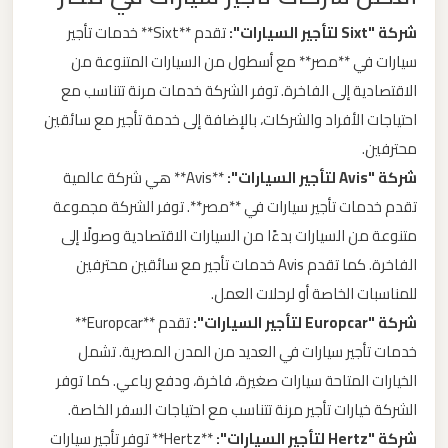
ليموزين
شركة "Sixt لتأجير السيارات":
تقدم **Sixt** خدمات تأجير
من
سيارات في **مصر** مع أسطول من السيارات المتنوعة من
مطار
الاقتصادية إلى الفاخرة. توفر الشركة خدمات مرنة تتناسب مع
برج
احتياجات الأفراد والشركات، بالإضافة إلى خدمة تأجير مع سائقين
العرب
محترفين.
الى
شركة "Avis لتأجير السيارات":
**Avis** هي شركة عالمية
الساحل
تقدم خدمات تأجير سيارات في **مصر**. توفر الشركة مجموعة
الشمالي
متنوعة من السيارات بدءًا من السيارات الاقتصادية وصولًا إلى
الفاخرة. كما تقدم Avis خدمات تأجير مع سائقين محترفين
ليموزين
للمناسبات الخاصة أو لرحلات العمل.
من
شركة "Europcar لتأجير السيارات":
تقدم **Europcar**
مطار
خدمات تأجير سيارات في العديد من المدن المصرية. تشمل
برج
العرب
الخيارات المتاحة سيارات صغيرة، فاخرة، ودفع رباعي. كما توفر
إلى
الشركة خيارات تأجير مرنة تتناسب مع احتياجات السفر الخاصة.
القاهرة
شركة "Hertz لتأجير السيارات":
**Hertz** توفر تأجير سيارات