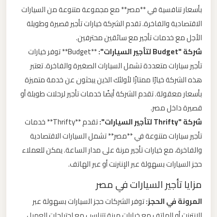
بأسعار تنافسية في **مصر** مع مجموعة متنوعة من السيارات
ليموزين
الاقتصادية والفاخرة. تقدم الشركة خيارات تأجير قصيرة وطويلة
من
الأجل مع خدمات تأجير مع سائقين محترفين.
مطار
شركة "Budget لتأجير السيارات":
**Budget** توفر خيارات
برج
تأجير سيارات متعددة تشمل السيارات الصغيرة والفاخرة. تعتبر
العرب
هذه الشركة خيارًا ممتازًا لأولئك الذين يبحثون عن خدمة متميزة
بأسعار معقولة. تقدم الشركة أيضًا خدمات تأجير لرحلات طويلة أو
ليموزين
قصيرة داخل مصر.
من
شركة "Thrifty لتأجير السيارات":
تقدم **Thrifty** خدمات
مطار
تأجير سيارات متنوعة في **مصر** تشمل السيارات الاقتصادية
القاهرة
والفاخرة، مع خيارات تأجير مرنة على مدار الساعة. يمكن للعملاء
حجز السيارات بسهولة عبر الإنترنت أو عبر الهاتف.
ليموزين
مزايا تأجير السيارات في مصر
من
القاهرة
المرونة في الحجز:
توفر الشركات حجز السيارات بسهولة عبر
للاسكندرية
الإنترنت أو الهاتف مع خيارات مرنة تتناسب مع احتياجات العميل.