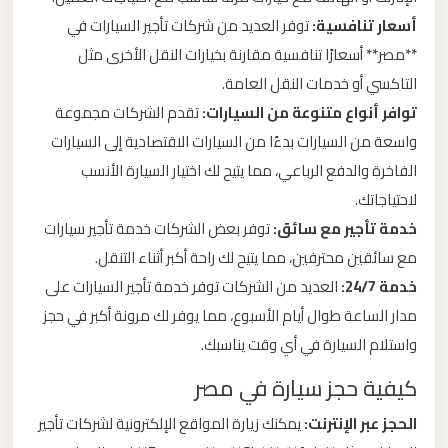
أسعار تنافسية:
توفر العديد من شركات تأجير السيارات في
ليموزين
**مصر** أسعارًا تنافسية مقارنة بخيارات النقل الأخرى مثل
من
التاكسي أو خدمات النقل العامة.
القاهرة
توافر أنواع متنوعة من السيارات:
تقدم الشركات مجموعة
الى
واسعة من السيارات بدءًا من السيارات الاقتصادية إلى السيارات
مطار
الفاخرة والدفع الرباعي، مما يتيح لك اختيار السيارة الأنسب
برج
لاحتياجاتك.
العرب
خدمة تأجير مع سائق:
توفر بعض الشركات خدمة تأجير سيارات
مع سائقين محترفين، مما يتيح لك راحة أكبر أثناء التنقل.
ليموزين
خدمة 24/7:
العديد من الشركات توفر خدمة تأجير السيارات على
من
مدار الساعة طوال أيام الأسبوع، مما يوفر لك مرونة أكبر في حجز
الاسكندرية
واستلام السيارة في أي وقت يناسبك.
الى
مطار
كيفية حجز سيارة في مصر
القاهرة
الحجز عبر الإنترنت:
يمكنك زيارة المواقع الإلكترونية لشركات تأجير