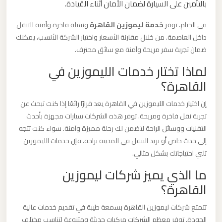
بالتأمين على السيارة لضمان الأمان أثناء القيادة.
برج
العرب
في الختام، توفر
خدمة ليموزين القاهرة
وسيلة فاخرة وآمنة للتنقل
والإسكندرية
داخل العاصمة. من خلال مقارنة الأسعار واختيار الشركة الأنسب، يمكنك
ضمان تجربة سفر مريحة وآمنة مع سائق محترف.
ليموزين
لماذا تختار خدمات الليموزين في
مطار
القاهرة؟
برج
إن اختيار خدمات الليموزين في القاهرة يعد قرارًا رائعًا إذا كنت تبحث عن
العرب
تجربة نقل فاخرة ومريحة. توفر هذه الشركات سيارات مجهزة بأحدث
الي
التقنيات ووسائل الراحة لتضمن لك رحلة مميزة وآمنة. سواء كنت تتجه
مرسي
إلى حدث خاص أو تريد التنقل في المدينة براحة، فإن خدمات الليموزين
مطروح
تلبي احتياجاتك بشكل مثالي.
ما الذي يميز شركات ليموزين
ليموزين
القاهرة؟
مطار
برج
تتمتع شركات ليموزين القاهرة بسمعة طيبة في تقديم خدمات عالية
العرب
الجودة. توفر معظم الشركات مركبات حديثة ومتنوعة لتناسب مختلف