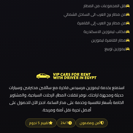
للزفاف
نقل المجموعات من المطار
والمناسبات
ليموزين مطار برج العرب
من مطار برج العرب الى الساحل الشمالي
ليموزين مطار القاهرة الي اسكندرية
من مطار برج العرب إلى القاهرة
ليموزين
ليموزين مطار القاهرة الدولي
مكاتب ليموزين الاسكندرية
كفر
ليموزين مطار القاهرة الخط الساخن
مطار القاهرة ليموزين
الشيخ
ليموزين نويبع
ليموزين مطار القاهرة أسعار
ليموزين
ليموزين مطار القاهرة
فيصل
ليموزين مطار الغردقة
ليموزين مطار العلمين الجديدة
ليموزين
استمتع بخدمة ليموزين مرسيدس فاخرة مع سائقين محترفين وسيارات
ليموزين مطار العلمين
طنطا
حديثة ومجهزة لراحتك. نوفر تنقلات المطار، الرحلات السياحية، والمشاوير
ليموزين مطار العالمين
الخاصة بأسعار تنافسية وخدمة على مدار الساعة. احجز الآن للحصول على
أفضل تجربة نقل آمنة ومريحة.
ليموزين
ليموزين مطار العاصمة الادارية
طابا
ليموزين مطار اكتوبر
آمن ومضمون
24/7
تقييم 5 نجوم
ليموزين مصر الجديدة