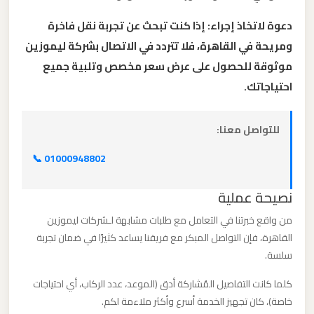
القاهرة
دعوة لاتخاذ إجراء: إذا كنت تبحث عن تجربة نقل فاخرة
الخط
ومريحة في القاهرة، فلا تتردد في الاتصال بشركة ليموزين
الساخن
موثوقة للحصول على عرض سعر مخصص وتلبية جميع
احتياجاتك.
ليموزين
مطار
القاهرة
للتواصل معنا:
أسعار
📞 01000948802
ليموزين
نصيحة عملية
مطار
من واقع خبرتنا في التعامل مع طلبات مشابهة لـشركات ليموزين
القاهرة
القاهرة، فإن التواصل المبكر مع فريقنا يساعد كثيرًا في ضمان تجربة
سلسة.
ليموزين
كلما كانت التفاصيل المُشاركة أدق (الموعد، عدد الركاب، أي احتياجات
مطار
خاصة)، كان تجهيز الخدمة أسرع وأكثر ملاءمة لكم.
الغردقة