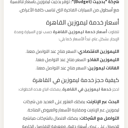
شركة "بدجيت (Budget)":
توفر بدجيت ليموزين بأسعار تنافسية
مع أسطول من السيارات الفاخرة التي تناسب كافة الأغراض.
ليموزين
أسعار خدمة ليموزين القاهرة
من
القاهرة
تتفاوت
أسعار خدمة ليموزين القاهرة
حسب نوع السيارة ومدة
الى
الإيجار. بشكل عام، تبدأ الأسعار كما يلي:
مطار
الليموزين الاقتصادي:
السعر متاح عند التواصل معنا.
برج
الليموزين الفاخر:
السعر متاح عند التواصل معنا.
العرب
الفانات ليموزين:
السعر متاح عند التواصل معنا.
ليموزين
كيفية حجز خدمة ليموزين في القاهرة
من
لحجز
خدمة ليموزين في القاهرة
, يمكنك اتباع هذه الخطوات:
الاسكندرية
الى
البحث عبر الإنترنت:
يمكنك العثور على العديد من شركات
مطار
ليموزين عبر الإنترنت ومقارنة الأسعار والعروض المتاحة.
القاهرة
التواصل مع الشركات:
يمكنك الاتصال بالشركات مباشرة
للحصول على عرض أسعار دقيق ومعرفة التفاصيل الخاصة