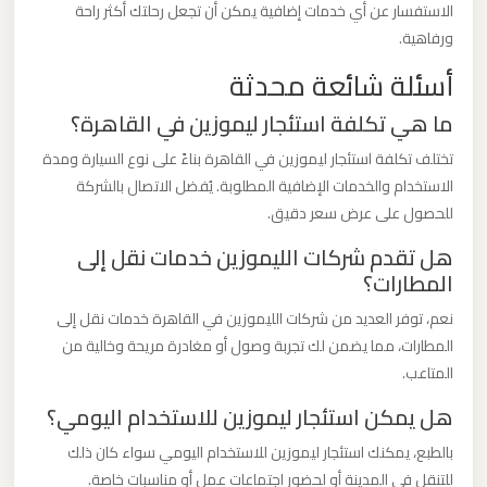
الاستفسار عن أي خدمات إضافية يمكن أن تجعل رحلتك أكثر راحة
برج
ورفاهية.
العرب
أسئلة شائعة محدثة
ليموزين
ما هي تكلفة استئجار ليموزين في القاهرة؟
مطار
تختلف تكلفة استئجار ليموزين في القاهرة بناءً على نوع السيارة ومدة
القاهرة
الاستخدام والخدمات الإضافية المطلوبة. يُفضل الاتصال بالشركة
الي
للحصول على عرض سعر دقيق.
اسكندرية
هل تقدم شركات الليموزين خدمات نقل إلى
المطارات؟
ليموزين
نعم، توفر العديد من شركات الليموزين في القاهرة خدمات نقل إلى
مطار
المطارات، مما يضمن لك تجربة وصول أو مغادرة مريحة وخالية من
القاهرة
المتاعب.
الدولي
هل يمكن استئجار ليموزين للاستخدام اليومي؟
ليموزين
بالطبع، يمكنك استئجار ليموزين للاستخدام اليومي سواء كان ذلك
مطار
للتنقل في المدينة أو لحضور اجتماعات عمل أو مناسبات خاصة.