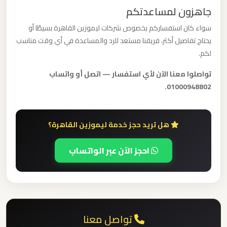
جاهزون لمساعدتكم
ليموزين
سواء كان استفساركم بخصوص شركات ليموزين القاهرة بسيطًا أو
مطار
يحتاج تفاصيل أكثر، فريقنا مستعد للرد والمساعدة في أي وقت مناسب
لكم.
العلمين
الجديدة
تواصلوا معنا الآن لأي استفسار — اتصل أو واتساب
01000948802.
ليموزين
مطار
هل تريد حجز خدمة ليموزين القاهرة؟
العلمين
احجز الآن عبر الواتساب
ليموزين
مطار
العالمين
ليموزين
تواصل معنا