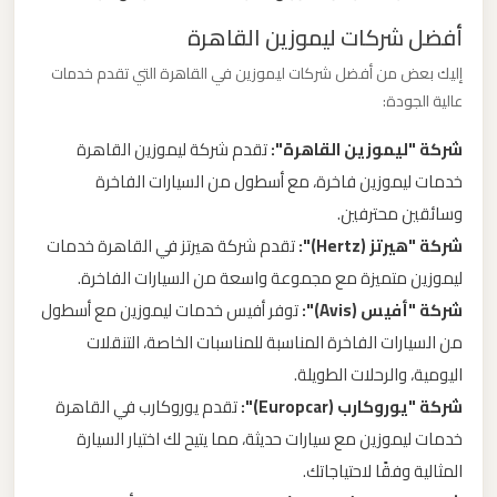
أفضل شركات ليموزين القاهرة
ليموزين
إليك بعض من أفضل شركات ليموزين في القاهرة التي تقدم خدمات
من
عالية الجودة:
مطار
برج
شركة "ليموزين القاهرة":
تقدم شركة ليموزين القاهرة
العرب
خدمات ليموزين فاخرة، مع أسطول من السيارات الفاخرة
وسائقين محترفين.
ليموزين
شركة "هيرتز (Hertz)":
تقدم شركة هيرتز في القاهرة خدمات
من
ليموزين متميزة مع مجموعة واسعة من السيارات الفاخرة.
مطار
شركة "أفيس (Avis)":
توفر أفيس خدمات ليموزين مع أسطول
القاهرة
من السيارات الفاخرة المناسبة للمناسبات الخاصة، التنقلات
اليومية، والرحلات الطويلة.
ليموزين
شركة "يوروكارب (Europcar)":
تقدم يوروكارب في القاهرة
من
خدمات ليموزين مع سيارات حديثة، مما يتيح لك اختيار السيارة
القاهرة
المثالية وفقًا لاحتياجاتك.
للاسكندرية