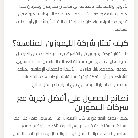
الدولي
الأذواق والاحتياجات، بالإضافة إلى سائقين محترفين ومدربين جيدًا
لضمان سلامة وراحة الركاب. كما تتميز هذه الشركات بالمرونة في
تقديم خدماتها، سواء كان ذلك لحفلات الزفاف أو الأعمال أو الرحلات
ليموزين
السياحية.
مطار
برج
كيف تختار شركة الليموزين المناسبة؟
العرب
عند اختيار شركة ليموزين في القاهرة، يجب مراعاة عدد من العوامل
الاسكندرية
المهمة. أولاً، تحقق من تقييمات العملاء السابقين لتحديد مستوى
الخدمة المقدمة. ثانيًا، قارن بين الأسعار والخدمات الإضافية المتاحة.
ليموزين
ثالثًا، تأكد من أن الشركة توفر تأمينًا شاملاً للركاب. هذه الخطوات
مطار
ستضمن لك اختيار الشركة التي تلبي احتياجاتك بشكل مثالي.
برج
نصائح للحصول على أفضل تجربة مع
العرب
شركات الليموزين
اسكندرية
لضمان تجربة رائعة مع شركات الليموزين في القاهرة، احرص على حجز
السيارة مسبقًا خاصة خلال موسم الذروة. تأكد من توضيح جميع
ليموزين
التفاصيل المتعلقة بالرحلة مثل الوقت والمكان وعدد الركاب. ولا تنسَ
مطار