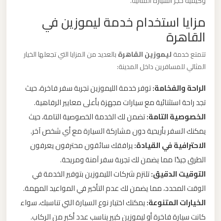
وكيفية حجز السيارة المثالية.
ليموزين
مزايا استخدام خدمة ليموزين في
من
القاهرة
مطار
برج
تتمتع خدمة
ليموزين القاهرة
بالعديد من المزايا التي تجعلها الخيار
العرب
المثالي للمسافرين داخل المدينة:
الى
الراحة والفخامة:
توفر خدمة الليموزين تجربة سفر فاخرة، حيث
الساحل
تجد راحة استثنائية مع سيارات مجهزة بأعلى معايير الرفاهية.
الشمالي
الخصوصية التامة:
تضمن لك الخدمة الخصوصية التامة، حيث
يمكنك السفر بأريحية دون مشاركة السيارة مع أي شخص آخر.
ليموزين
الاحترافية في القيادة:
يرافقك سائقون محترفون يعرفون
من
الطرق جيدًا مما يضمن لك تجربة سفر آمنة ومريحة.
مطار
برج
التوقيت الدقيق:
تلتزم شركات الليموزين بتوفير الخدمة في
العرب
الوقت المحدد، مما يضمن لك عدم التأخير في المواعيد المهمة.
إلى
الخيارات المتنوعة:
يمكنك اختيار نوع السيارة التي تناسبك، سواء
القاهرة
كانت سيارة فاخرة أو ليموزين كبير يناسب عدد أكبر من الركاب.