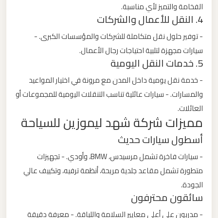
الفخامة والتميز لأي مناسبة.
4. النقل للأعمال والشركات
ليموزين
من
- توفير حلول نقل متكاملة للشركات والمؤسسات الكبرى. -
مطار
سيارات مجهزة لتلبية احتياجات رجال الأعمال.
5. خدمات النقل اليومية
برج
العرب
- خدمة نقل يومية داخل المدن مع مرونة في اختيار المواعيد
والمسارات. - سيارات عائلية تناسب التنقلات اليومية للمجموعات أو
ليموزين
العائلات.
من
مميزات شركة شهد ليموزين للسياحة
مطار
أسطول سيارات حديث
القاهرة
- سيارات فاخرة تشمل مرسيدس، BMW، وأودي. - تجهيزات
متطورة تشمل مقاعد جلدية مريحة، أنظمة ترفيه، وتكييف عالي
ليموزين
الجودة.
من
سائقون محترفون
القاهرة
للاسكندرية
- مدربون على أعلى معايير السلامة واللباقة. - معرفة دقيقة