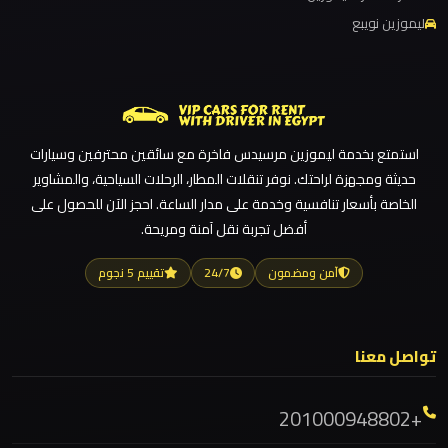
للزفاف
والمناسبات
ليموزين نويبع
ليموزين مطار القاهرة أسعار
ليموزين مطار القاهرة
ليموزين
ليموزين مطار الغردقة
كفر
ليموزين مطار العلمين الجديدة
الشيخ
استمتع بخدمة ليموزين مرسيدس فاخرة مع سائقين محترفين وسيارات
ليموزين مطار العلمين
حديثة ومجهزة لراحتك. نوفر تنقلات المطار، الرحلات السياحية، والمشاوير
ليموزين مطار العالمين
ليموزين
الخاصة بأسعار تنافسية وخدمة على مدار الساعة. احجز الآن للحصول على
فيصل
أفضل تجربة نقل آمنة ومريحة.
ليموزين مطار العاصمة الادارية
ليموزين مطار اكتوبر
آمن ومضمون
24/7
تقييم 5 نجوم
ليموزين
ليموزين مصر الجديدة
طنطا
ليموزين مصر
تواصل معنا
ليموزين مرسيدس ايجار بالسائق فى مصر
ليموزين
طابا
ليموزين مرسيدس
+201000948802
ليموزين مرسي مطروح