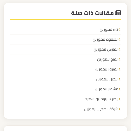
مطار
العاصمة
مقالات ذات صلة
الادارية
m3 ليموزين
ليموزين
الصفوه ليموزين
مطار
اكتوبر
الفارس ليموزين
الفتح ليموزين
ليموزين
الفيروز ليموزين
مصر
النخيل ليموزين
الجديدة
مشوار ليموزين
ايجار سيارات بورسعيد
ليموزين
مصر
شركة الضحى ليموزين
شركة الضحي ليموزين اسكندرية
ليموزين