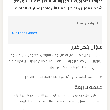
دعوة لاتخاذ إجراء: للحجز والاستمتاع برحلة لا تُنسى مع
القاهرة
شهد ليموزين، تواصل معنا الآن واحجز سيارتك الفاخرة.
الخط
الساخن
للتواصل معنا:
ليموزين
📞 01000948802
مطار
القاهرة
سؤال يتكرر كثيرًا
أسعار
يسأل كثير من عملائنا عن أفضل وقت للتواصل بخصوص شركة شهد
ليموزين للسياحة، والإجابة ببساطة: كلما تواصلتم مبكرًا، كان لدينا مرونة
ليموزين
أكبر في تلبية طلبكم بالضبط كما تريدون.
مطار
هذا لا يمنع أننا نتعامل أيضًا مع الطلبات العاجلة قدر الإمكان.
القاهرة
خلاصة سريعة
ليموزين
باختصار، يمثل موضوع شركة شهد ليموزين للسياحة جزءًا من التزامنا
بتقديم تجربة تنقل مريحة وواضحة لعملائنا في مختلف الظروف.
مطار
الغردقة