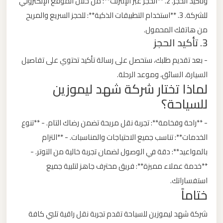
وتأكيد الحجز. 2. **الحجز عبر الإنترنت**: من خلال الموقع الإلكتروني
ليموزين
للشركة. 3. **استخدام التطبيقات الذكية**: للحجز السريع والمريح
مطار
من هاتفك المحمول.
مرسي
3. تأكيد الحجز
مطروح
- بعد تقديم طلبك، ستحصل على رسالة تأكيد تحتوي على تفاصيل
السيارة، السائق، وموعد الرحلة.
ليموزين
لماذا تختار شركة شهد ليموزين
مطار
للسياحة؟
شرم
الشيخ
- **راحة وفخامة**: تجربة نقل مريحة تضمن رضاك التام. - **تنوع
الخدمات**: تناسب جميع الاحتياجات والمناسبات. - **التزام
ليموزين
بالمواعيد**: دقة في الوصول لضمان تجربة خالية من التوتر. -
مطار
**خدمة عملاء مميزة**: فريق محترف جاهز لتلبية جميع
سفنكس
استفساراتك.
ختاماً
ليموزين
شركة شهد ليموزين للسياحة تقدم تجربة نقل راقية تلبي كافة
مطار