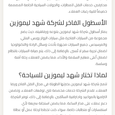
الدولي
محترفين، خدمات النقل للمطارات، والجولات السياحية الخاصة المصممة
خصيصاً لتلبية رغبات العملاء.
ليموزين
الأسطول الفاخر لشركة شهد ليموزين
مطار
يمتاز أسطول شركة شهد ليموزين بتنوعه ورفاهيته، حيث يضم
برج
مجموعة من السيارات الفاخرة مثل سيارات الرولز رويس، البنتلي،
العرب
والمرسيدس. جميع السيارات مجهزة بأحدث وسائل الراحة والتكنولوجيا
الاسكندرية
لضمان تجربة سفر لا تُنسى. بالإضافة إلى ذلك، يتم صيانة السيارات بانتظام
لضمان أعلى معايير السلامة والأداء، مما يضمن للعملاء رحلة آمنة
ليموزين
وسلسة.
مطار
لماذا تختار شهد ليموزين للسياحة؟
برج
العرب
تتميز شركة شهد ليموزين بخبرتها الطويلة في مجال النقل الفاخر ورضا
اسكندرية
العملاء. تقدم الشركة خدمات مخصصة تلبي توقعات العملاء، وتضمن
التزامها بالمواعيد واحترافية السائقين. بالإضافة إلى ذلك، توفر الشركة
دعم عملاء على مدار الساعة، مما يضمن استجابة سريعة لأي
ليموزين
استفسارات أو متطلبات خاصة. سواء كنت تخطط لرحلة عمل أو عطلة
مطار