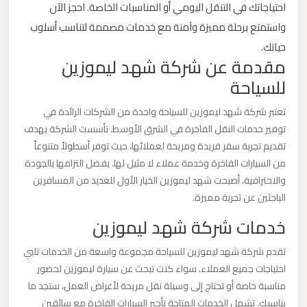
احتياجاتك في التنقل اليومي أو المناسبات الخاصة. احجز الآن
برج
واستمتع برحلة مميزة وآمنة مع خدمات مصممة لتناسب أسلوب
العرب
حياتك.
والإسكندرية
مقدمة عن شركة شهد ليموزين
للسياحة
ليموزين
مطار
تعتبر شركة شهد ليموزين للسياحة واحدة من الشركات الرائدة في
برج
توفير خدمات النقل الفاخرة في الشرق الأوسط. تأسست الشركة بهدف
العرب
تقديم تجربة سفر فريدة ومريحة لعملائها، حيث توفر أسطولاً متنوعاً
من السيارات الفاخرة وخدمة عملاء لا مثيل لها. بفضل التزامها بالجودة
الي
والاحترافية، أصبحت شهد ليموزين الخيار الأول للعديد من المسافرين
مرسي
الباحثين عن تجربة مميزة.
مطروح
خدمات شركة شهد ليموزين
ليموزين
تقدم شركة شهد ليموزين للسياحة مجموعة واسعة من الخدمات تلبي
مطار
احتياجات جميع العملاء. سواء كنت تبحث عن سيارة ليموزين لحضور
برج
مناسبة خاصة أو تحتاج إلى وسيلة نقل مريحة لأغراض العمل، ستجد ما
العرب
يناسبك. تشمل الخدمات المتاحة تأجير السيارات الفاخرة مع سائقين