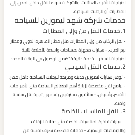
احتياجات الأفراد، العائلات، والشركات سواء للنقل داخل المدن، إلى
ليموزين
المطارات، أو للرحلات السياحية.
من
خدمات شركة شهد ليموزين للسياحة
مطار
1. خدمات النقل من وإلى المطارات
برج
العرب
- نقل الركاب من وإلى المطارات مثل مطار القاهرة الدولي ومطار
الى
برج العرب. - سيارات مجهزة بمساحات واسعة للأمتعة لتلبية
الساحل
احتياجات السفر. - خدمة دقيقة تضمن الوصول في الوقت المحدد.
الشمالي
2. خدمات النقل السياحي
- توفير سيارات ليموزين حديثة ومريحة للرحلات السياحية داخل مصر.
ليموزين
- برامج نقل مخصصة لزيارة أهم المعالم السياحية مثل الأهرامات،
من
الأقصر، وأسوان. - سائقون محترفون يقدمون تجربة نقل سلسة
مطار
وآمنة.
برج
3. النقل للمناسبات الخاصة
العرب
- سيارات فاخرة للمناسبات الخاصة مثل حفلات الزفاف
إلى
والاجتماعات الرسمية. - خدمات مخصصة تضيف لمسة من
القاهرة