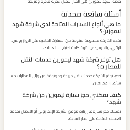
خاصة، شهد ليموزين هي الخيار الأمثل لتجربة فاخرة ومريحة.
برج
أسئلة شائعة محدثة
العرب
ما هي أنواع السيارات المتاحة لدى شركة شهد
ليموزين؟
ليموزين
مطار
تقدم الشركة مجموعة متنوعة من السيارات الفاخرة مثل الرولز رويس،
القاهرة
البنتلي، والمرسيدس لتلبية كافة احتياجات العملاء.
الي
هل توفر شركة شهد ليموزين خدمات النقل
اسكندرية
للمطارات؟
نعم، توفر الشركة خدمات نقل مريحة وموثوقة من وإلى المطارات مع
ليموزين
سائقين محترفين.
مطار
كيف يمكنني حجز سيارة ليموزين من شركة
القاهرة
شهد؟
الدولي
يمكنك حجز سيارة عبر زيارة موقع الشركة الإلكتروني أو الاتصال بخدمة
العملاء المتاحة على مدار الساعة.
ليموزين
مطار