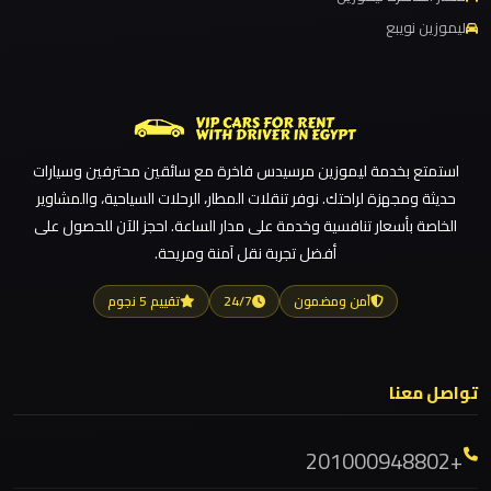
ليموزين نويبع
ليموزين مطار القاهرة أسعار
ليموزين
ليموزين مطار القاهرة
مدينتي
ليموزين مطار الغردقة
ليموزين
ليموزين مطار العلمين الجديدة
استمتع بخدمة ليموزين مرسيدس فاخرة مع سائقين محترفين وسيارات
مدينة
ليموزين مطار العلمين
حديثة ومجهزة لراحتك. نوفر تنقلات المطار، الرحلات السياحية، والمشاوير
نصر
ليموزين مطار العالمين
الخاصة بأسعار تنافسية وخدمة على مدار الساعة. احجز الآن للحصول على
أفضل تجربة نقل آمنة ومريحة.
ليموزين مطار العاصمة الادارية
ليموزين
ليموزين مطار اكتوبر
مايو
آمن ومضمون
24/7
تقييم 5 نجوم
ليموزين مصر الجديدة
ليموزين
ليموزين مصر
تواصل معنا
لوكسور
ليموزين مرسيدس ايجار بالسائق فى مصر
ليموزين مرسيدس
+201000948802
ليموزين
ليموزين مرسي مطروح