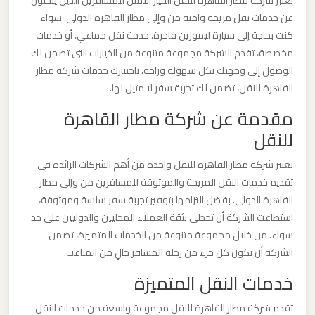
تعتبر شركة مطار القاهرة للنقل الخيار الأمثل للمسافرين الذين يبحثون
ليموزين
عن خدمات نقل مريحة وآمنة من وإلى مطار القاهرة الدولي. سواء
مطار
كنت بحاجة إلى سيارة ليموزين فاخرة، خدمة نقل جماعي، أو خدمات
مرسي
مخصصة، تقدم الشركة مجموعة متنوعة من الخيارات التي تضمن لك
مطروح
الوصول إلى وجهتك بكل سهولة وراحة. باختيارك خدمات شركة مطار
القاهرة للنقل، تضمن لك تجربة سفر لا مثيل لها.
ليموزين
مقدمة عن شركة مطار القاهرة
مطار
للنقل
شرم
تعتبر شركة مطار القاهرة للنقل واحدة من أهم الشركات الرائدة في
الشيخ
تقديم خدمات النقل المريحة والموثوقة للمسافرين من وإلى مطار
القاهرة الدولي. بفضل التزامها بتوفير تجربة سفر سلسة وموثوقة،
ليموزين
استطاعت الشركة أن تحظى بثقة العملاء المحليين والدوليين على حد
مطار
سواء. من خلال مجموعة متنوعة من الخدمات المتميزة، تضمن
سفنكس
الشركة أن يكون كل جزء من رحلة المسافر خالٍ من المتاعب.
خدمات النقل المتميزة
ليموزين
مطار
تقدم شركة مطار القاهرة للنقل مجموعة واسعة من خدمات النقل