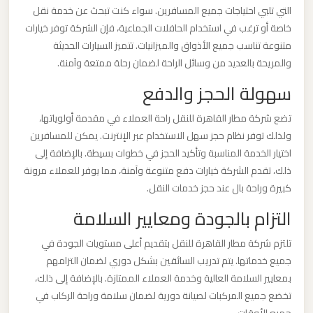
التي تلبي احتياجات جميع المسافرين. سواء كنت تبحث عن خدمة نقل
برج
خاصة أو ترغب في استخدام الحافلات الجماعية، فإن الشركة توفر خيارات
العرب
متنوعة تناسب جميع الأذواق والميزانيات. تتميز السيارات الحديثة
والإسكندرية
والمريحة بالعديد من وسائل الراحة لضمان رحلة ممتعة وآمنة.
سهولة الحجز والدفع
ليموزين
مطار
تضع شركة مطار القاهرة للنقل راحة العملاء في مقدمة أولوياتها،
برج
ولذلك توفر نظام حجز سهل الاستخدام عبر الإنترنت. يمكن للمسافرين
العرب
اختيار الخدمة المناسبة وتأكيد الحجز في خطوات بسيطة. بالإضافة إلى
الي
ذلك، تقدم الشركة خيارات دفع متنوعة وآمنة، مما يوفر للعملاء مرونة
مرسي
كبيرة وراحة بال عند حجز خدمات النقل.
مطروح
التزام بالجودة ومعايير السلامة
تلتزم شركة مطار القاهرة للنقل بتقديم أعلى مستويات الجودة في
ليموزين
جميع خدماتها. يتم تدريب السائقين بشكل دوري لضمان التزامهم
مطار
بمعايير السلامة العالية وخدمة العملاء الممتازة. بالإضافة إلى ذلك،
برج
تخضع جميع المركبات لصيانة دورية لضمان سلامة وراحة الركاب في
العرب