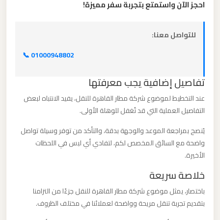
احجز الآن واستمتع بتجربة سفر مميزة!
برج
العرب
للتواصل معنا:
ليموزين
📞 01000948802
مطار
القاهرة
تفاصيل إضافية يجب معرفتها
الي
عند التخطيط لموضوع شركة مطار القاهرة للنقل، يفيد الانتباه لبعض
اسكندرية
التفاصيل العملية التي قد تُغفل للوهلة الأولى.
يُنصح بمراجعة الموعد والوجهة بدقة، والتأكد من توفر وسيلة تواصل
ليموزين
واضحة مع السائق المخصص لكم، لتفادي أي لبس في اللحظات
مطار
الأخيرة.
القاهرة
الدولي
خلاصة سريعة
باختصار، يمثل موضوع شركة مطار القاهرة للنقل جزءًا من التزامنا
ليموزين
بتقديم تجربة تنقل مريحة وواضحة لعملائنا في مختلف الظروف.
مطار