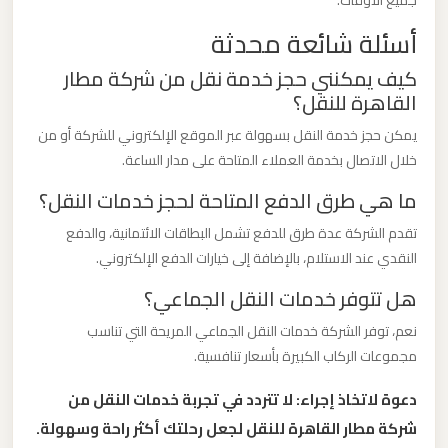
جميع الأوقات.
الدولي
أسئلة شائعة محدثة
ليموزين
كيف يمكنني حجز خدمة نقل من شركة مطار
القاهرة للنقل؟
مطار
برج
يمكن حجز خدمة النقل بسهولة عبر الموقع الإلكتروني للشركة أو من
العرب
خلال الاتصال بخدمة العملاء المتاحة على مدار الساعة.
الاسكندرية
ما هي طرق الدفع المتاحة لحجز خدمات النقل؟
تقدم الشركة عدة طرق للدفع تشمل البطاقات الائتمانية، والدفع
ليموزين
النقدي عند الاستلام، بالإضافة إلى خيارات الدفع الإلكتروني.
مطار
هل تتوفر خدمات النقل الجماعي؟
برج
العرب
نعم، توفر الشركة خدمات النقل الجماعي المريحة التي تناسب
اسكندرية
مجموعات الركاب الكبيرة بأسعار تنافسية.
دعوة لاتخاذ إجراء: لا تتردد في تجربة خدمات النقل من
ليموزين
شركة مطار القاهرة للنقل لجعل رحلتك أكثر راحة وسهولة.
مطار