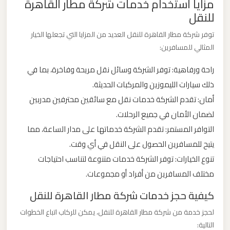
مزايا استخدام خدمات شركة مطار القاهرة
للنقل
ليموزين
توفر شركة مطار القاهرة للنقل العديد من المزايا التي تجعلها الخيار
من
المثالي للمسافرين:
مطار
برج
راحة ورفاهية: توفر الشركة وسائل نقل مريحة وفاخرة، بما في
العرب
ذلك سيارات الليموزين والمركبات الحديثة.
أمان: تقدم الشركة خدمات نقل مع سائقين محترفين مدربين
ليموزين
لضمان الأمان في جميع الرحلات.
من
التوافر المستمر: تقدم الشركة خدماتها على مدار الساعة، مما
مطار
يتيح للمسافرين الحصول على النقل في أي وقت.
القاهرة
تنوع الخيارات: توفر الشركة خدمات متنوعة لتناسب احتياجات
مختلف المسافرين من أفراد أو مجموعات.
ليموزين
كيفية حجز خدمات شركة مطار القاهرة للنقل
من
القاهرة
لحجز خدمة من شركة مطار القاهرة للنقل، يمكن للركاب اتباع الخطوات
للاسكندرية
التالية: