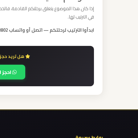
ليموزين
إذا كان هذا الموضوع يتعلق برحلتكم القادمة، فالخطو
مطار
في الترتيب لها.
مرسي
مطروح
ابدأوا الترتيب لرحلتكم — اتصل أو واتساب 01000948802.
ليموزين
مطار
هل تريد حجز 
شرم
احجز ا
الشيخ
ليموزين
مطار
سفنكس
ليموزين
مطار
روابط سريعة