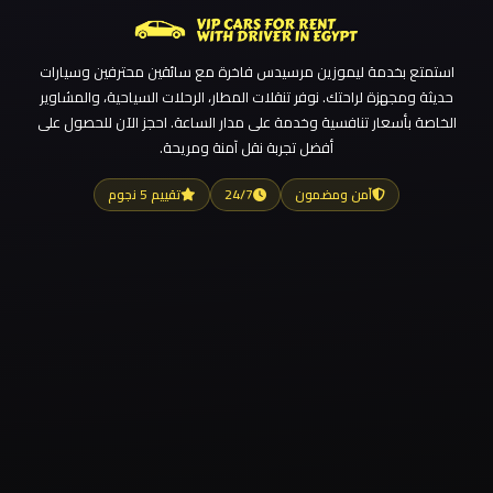
استمتع بخدمة ليموزين مرسيدس فاخرة مع سائقين محترفين وسيارات
حديثة ومجهزة لراحتك. نوفر تنقلات المطار، الرحلات السياحية، والمشاوير
الخاصة بأسعار تنافسية وخدمة على مدار الساعة. احجز الآن للحصول على
أفضل تجربة نقل آمنة ومريحة.
آمن ومضمون
24/7
تقييم 5 نجوم