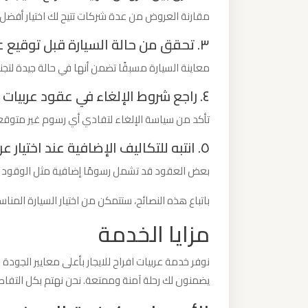
ليموزين
مقارنة العروض من عدة شركات تتيح لك اختيار أفضل 
من
٣. تحقق من حالة السيارة قبل توقيع عقد عربيات افراح للايجار
مطار
معاينة السيارة مسبقًا تضمن أنها في حالة جيدة لت
برج
العرب
٤. راجع شروط الإلغاء في عقود عربيات افراح للايجار
الى
تأكد من سياسة الإلغاء لتفادي أي رسوم غير متوقع
الساحل
٥. انتبه للتكاليف الإضافية عند اختيار عربيات افراح للايجار
الشمالي
بعض العقود قد تشمل رسومًا إضافية مثل الوقود أو 
ليموزين
باتباع هذه النصائح، ستتمكن من اختيار السيارة المناس
من
مزايا الخدمة
مطار
برج
العرب
نوفر خدمة عربيات افراح للايجار بأعلى معايير الجودة
إلى
يضمنون لك رحلة آمنة وممتعة. نحن نهتم بكل التفا
القاهرة