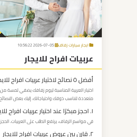
برج
العرب
إلى
القاهرة
ايجار سيارات زفاف
2026-07-05 10:56:22
مكاتب
عربيات افراح للايجار
ليموزين
الاسكندرية
أفضل ٥ نصائح لاختيار عربيات افراح للايجار
مطار
اختيار العربية المناسبة ليوم زفافك يضفي لمسة من ال
القاهرة
متعددة لتناسب ذوقك واحتياجاتك. إليك بعض النصائح
ليموزين
١. احجز مبكرًا عند اختيار عربيات افراح للايجار
ليموزين
في مواسم الزفاف، يرتفع الطلب على العربيات. الحجز
نويبع
٢. قارن بين عروض عربيات افراح للايجار