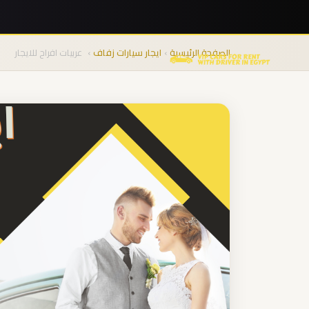
نقل
المجموعات
الصفحة الرئيسية
›
ايجار سيارات زفاف
›
عربيات افراح للايجار
من
المطار
من
مطار
برج
العرب
الى
الساحل
الشمالي
من
مطار