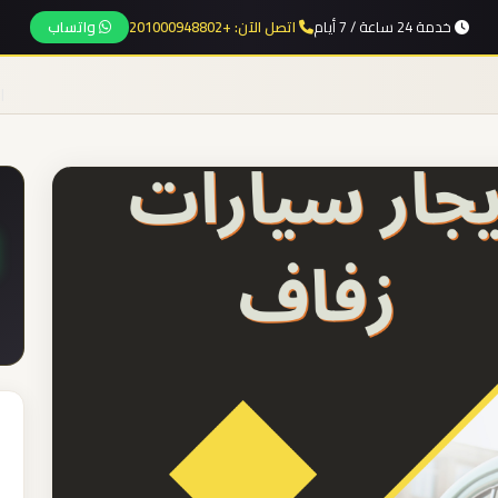
خدمة 24 ساعة / 7 أيام
اتصل الآن: +201000948802
واتساب
ا