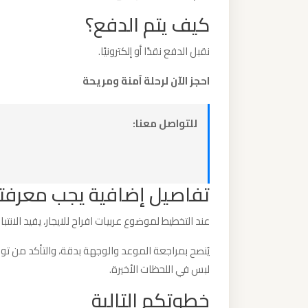
كيف يتم الدفع؟
ليموزين
من
نقبل الدفع نقدًا أو إلكترونيًا.
القاهرة
احجز الآن لرحلة آمنة ومريحة
الى
مطار
للتواصل معنا:
برج
العرب
ليموزين
تفاصيل إضافية يجب معرفت
من
عند التخطيط لموضوع عربيات افراح للايجار، يفيد الانت
الاسكندرية
الى
يُنصح بمراجعة الموعد والوجهة بدقة، والتأكد من 
مطار
لبس في اللحظات الأخيرة.
القاهرة
خطوتكم التالية