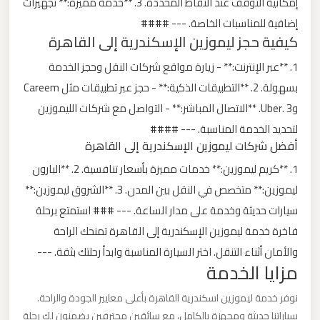
إمكانية التوقف عند النقاط المحددة. 3. **خدمة مميزة:** تجهيزات
إضافية للمناسبات الخاصة. --- ####
ليموزين
كيفية حجز ليموزين الإسكندرية إلى القاهرة
من
1. **عبر الإنترنت:** - زيارة مواقع شركات النقل وحجز الخدمة
مطار
بسهولة. 2. **التطبيقات الذكية:** - حجز عبر تطبيقات مثل Careem
برج
وUber. 3. **الاتصال المباشر:** - التواصل مع شركات الليموزين
العرب
لتحديد الخدمة المناسبة. --- ####
أفضل شركات ليموزين الإسكندرية إلى القاهرة
ليموزين
1. **كريم ليموزين:** خدمات مميزة بأسعار تنافسية. 2. **البارون
من
ليموزين:** متخصص في النقل بين المدن. 3. **الشروق ليموزين:**
مطار
القاهرة
سيارات حديثة وخدمة على مدار الساعة. --- ### استمتع برحلة
فاخرة خدمة ليموزين الإسكندرية إلى القاهرة تمنحك الراحة
والأمان أثناء التنقل. اختر السيارة المناسبة وابدأ رحلتك بثقة. ---
ليموزين
مزايا الخدمة
من
القاهرة
نوفر خدمة ليموزين اسكندرية القاهرة بأعلى معايير الجودة والراحة.
للاسكندرية
سياراتنا حديثة ومجهزة بالكامل، مع سائقين محترفين يضمنون لك رحلة