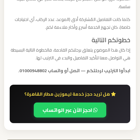
برج
سلسة.
العرب
كلما كانت التفاصيل المُشاركة أدق (الموعد، عدد الركاب، أي احتياجات
والإسكندرية
خاصة)، كان تجهيز الخدمة أسرع وأكثر ملاءمة لكم.
خطوتكم التالية
ليموزين
مطار
إذا كان هذا الموضوع يتعلق برحلتكم القادمة، فالخطوة التالية البسيطة
برج
هي التواصل معنا لتأكيد التفاصيل والبدء في الترتيب لها.
العرب
ابدأوا الترتيب لرحلتكم — اتصل أو واتساب 01000948802.
الي
مرسي
مطروح
هل تريد حجز خدمة ليموزين مطار القاهرة؟
احجز الآن عبر الواتساب
ليموزين
مطار
برج
العرب