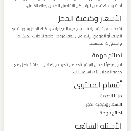
آمنة وممتعة. نحن نهتم بكل التفاصيل لنضمن رضاك الكامل.
ليموزين
الأسعار وكيفية الحجز
من
نقدم أسعار تنافسية تناسب جميع الميزانيات. يمكنك الحجز بسهولة عبر
القاهرة
الهاتف أو الموقع الإلكتروني. نوفر عروض خاصة للرحلات المتكررة
الى
والحجوزات المسبقة.
مطار
برج
نصائح مهمة
العرب
احجز مبكراً لضمان التوفر. تأكد من تأكيد حجزك قبل الرحلة. تواصل مع
خدمة العملاء لأي استفسارات.
ليموزين
أقسام المحتوى
من
الاسكندرية
مزايا الخدمة
الى
الأسعار وكيفية الحجز
مطار
نصائح مهمة
القاهرة
الأسئلة الشائعة