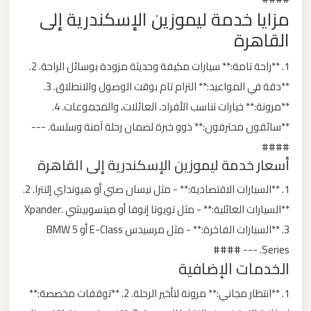
مزايا خدمة ليموزين الإسكندرية إلى
ليموزين
القاهرة
من
مطار
1. **راحة تامة:** سيارات مكيفة وحديثة مزودة بوسائل الراحة. 2.
برج
**دقة في المواعيد:** التزام تام بوقت الوصول والانطلاق. 3.
العرب
**مرونة:** خيارات تناسب الأفراد، العائلات، والمجموعات. 4.
الى
**سائقون محترفون:** ذوو خبرة لضمان رحلة آمنة وسلسة. ---
الساحل
الشمالي
####
أسعار خدمة ليموزين الإسكندرية إلى القاهرة
ليموزين
1. **السيارات الاقتصادية:** - مثل نيسان صني أو هيونداي إلنترا. 2.
من
**السيارات العائلية:** - مثل تويوتا إنوفا أو ميتسوبيشي Xpander.
مطار
3. **السيارات الفاخرة:** - مثل مرسيدس E-Class أو BMW 5
برج
Series. --- ####
العرب
الخدمات الإضافية
إلى
1. **انتظار مجاني:** مرونة لتأخير الرحلة. 2. **توقفات مخصصة:**
القاهرة