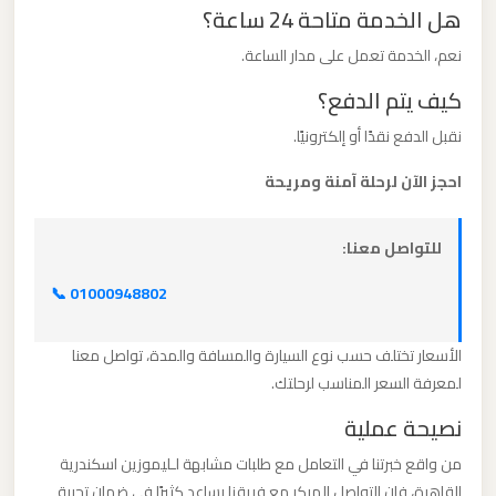
هل الخدمة متاحة 24 ساعة؟
ليموزين
مطار
نعم، الخدمة تعمل على مدار الساعة.
مرسي
كيف يتم الدفع؟
مطروح
نقبل الدفع نقدًا أو إلكترونيًا.
ليموزين
احجز الآن لرحلة آمنة ومريحة
مطار
شرم
للتواصل معنا:
الشيخ
📞 01000948802
ليموزين
الأسعار تختلف حسب نوع السيارة والمسافة والمدة، تواصل معنا
مطار
لمعرفة السعر المناسب لرحلتك.
سفنكس
نصيحة عملية
ليموزين
من واقع خبرتنا في التعامل مع طلبات مشابهة لـليموزين اسكندرية
مطار
القاهرة، فإن التواصل المبكر مع فريقنا يساعد كثيرًا في ضمان تجربة