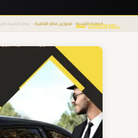
نقل
المجموعات
الصفحة الرئيسية
›
ليموزين مطار القاهرة
›
مطار القاهرة رقم 
من
المطار
من
مطار
برج
العرب
الى
الساحل
الشمالي
من
مطار