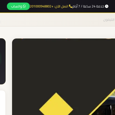
خدمة 24 ساعة / 7 أيام
اتصل الآن: +201000948802
واتساب
التليفون
ا