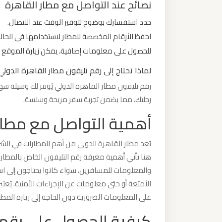
نصائح عند التواصل مع مطار القاهرة
حدد استفسارك بوضوح لتوفير الوقت عند الاتصال.
ليموزين
من
احفظ الأرقام المخصصة للمطار لاستخدامها في الحالات
مطار
للحصول على معلومات إضافية، يمكن زيارة الموقع ا
برج
لماذا تحتاج إلى رقم تليفون مطار القاهرة الدولي
العرب
رقم تليفون مطار القاهرة الدولي يُوفر لك وسيلة س
رحلتك، مما يضمن تجربة سفر مريحة وسلسة.
ليموزين
أهمية التواصل مع مطار
من
مطار
يُعد مطار القاهرة الدولي من أهم المطارات في الشر
القاهرة
هنا تأتي أهمية معرفة رقم التليفون الخاص بالمطار
والمعلومات للمسافرين، سواء كانوا يحتاجون إلى ا
ليموزين
الأمتعة أو حتى معلومات عن الإجراءات الأمنية. يُعت
من
على المعلومات الضرورية دون الحاجة إلى زيارة المطار
القاهرة
كيفية الحصول على رقم 
للاسكندرية