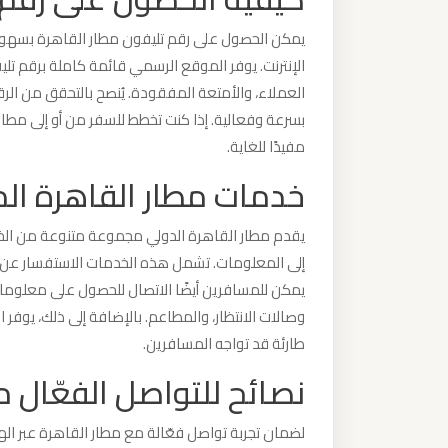
يمكن الحصول على رقم تليفون مطار القاهرة بسهولة
ليموزين
الإنترنت. يوفر الموقع الرسمي قائمة كاملة برقم تليف
من
العملاء، والأمتعة المفقودة. يُنصح بالتحقق من ال
القاهرة
بسرعة وفعالية. إذا كنت تخطط للسفر من أو إلى مطار 
الى
مفيدًا للغاية.
مطار
خدمات مطار القاهرة الم
برج
العرب
يقدم مطار القاهرة الدولي مجموعة متنوعة من الخ
إلى المعلومات. تشمل هذه الخدمات الاستفسار عن موا
ليموزين
يمكن للمسافرين أيضًا الاتصال للحصول على معلوما
من
وصالات الانتظار، والمطاعم. بالإضافة إلى ذلك، يوف
الاسكندرية
طارئة قد تواجه المسافرين.
الى
نصائح للتواصل الفعّال م
مطار
القاهرة
لضمان تجربة تواصل فعّالة مع مطار القاهرة عبر اله