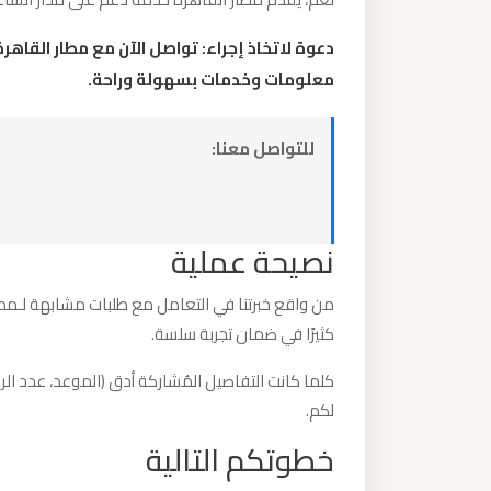
برج
دعوة لاتخاذ إجراء: تواصل الآن مع مطار القاهر
العرب
والإسكندرية
معلومات وخدمات بسهولة وراحة.
ليموزين
للتواصل معنا:
مطار
برج
العرب
نصيحة عملية
الي
مرسي
من واقع خبرتنا في التعامل مع طلبات مشابهة لـمطار
مطروح
كثيرًا في ضمان تجربة سلسة.
كلما كانت التفاصيل المُشاركة أدق (الموعد، عدد الر
ليموزين
لكم.
مطار
برج
خطوتكم التالية
العرب