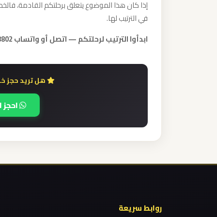
إذا كان هذا الموضوع يتعلق برحلتكم القادمة، فالخطو
الدولي
في الترتيب لها.
ليموزين
ابدأوا الترتيب لرحلتكم — اتصل أو واتساب 01000948802.
مطار
برج
العرب
هل تريد حجز خد
الاسكندرية
احجز ا
ليموزين
مطار
برج
العرب
اسكندرية
ليموزين
روابط سريعة
مطار