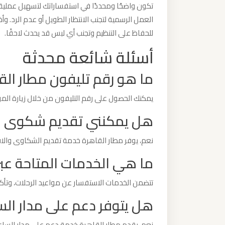
تكون واضحًا ومحددًا في استفساراتك لتسهيل عملية ا
ليموزين
العمل الرسمية لتجنب الانتظار الطويل أو عدم الرد. 
مطار
للحفاظ على التنظيم وتجنب أي لبس قد يحدث لاحقًا.
مرسي
مطروح
أسئلة شائعة محدثة
ما هو رقم تليفون مطار الق
ليموزين
مطار
يمكنك الحصول على رقم التليفون من خلال زيارة الم
شرم
هل يمكنني تقديم شكوى عب
الشيخ
نعم، يوفر مطار القاهرة خدمة تقديم الشكاوى والاقت
ليموزين
ما هي الخدمات المتاحة عبر
مطار
سفنكس
تتضمن الخدمات الاستفسار عن مواعيد الرحلات، وتأكي
هل يتوفر دعم على مدار الس
ليموزين
مطار
نعم، يقدم مطار القاهرة خدمة دعم على مدار الساع