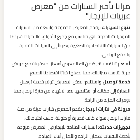
مزايا تأجير السيارات من "معرض
ليموزين
عربيات للإيجار"
من
مطار
تنوع السيارات:
يقدم المعرض مجموعة واسعة من السيارات
برج
الموديلات الحديثة التي تتناسب مع جميع الأذواق والاحتياجات، بدءًا
العرب
من السيارات الاقتصادية الصغيرة وصولاً إلى السيارات الفاخرة
الى
والدفع الرباعي.
الساحل
أسعار تنافسية:
يضمن لك المعرض أسعارًا معقولة مع عروض
الشمالي
مرنة لتناسب ميزانيتك، مما يجعلها خيارًا اقتصاديًا للجميع.
خدمة توصيل واستلام:
بعض المعارض توفر خدمة توصيل
ليموزين
السيارة إلى مكانك أو استلامها بعد الانتهاء من فترة الإيجار، مما
من
يوفر لك المزيد من الراحة.
مطار
مرونة في فترات الإيجار:
يقدم المعرض خيارات مرنة من حيث
برج
فترات الإيجار، سواء كانت قصيرة أو طويلة، حسب احتياجاتك.
العرب
إلى
تجهيزات حديثة:
السيارات المتاحة للإيجار في المعرض مزودة
القاهرة
بأحدث التقنيات لضمان الراحة والأمان أثناء القيادة.