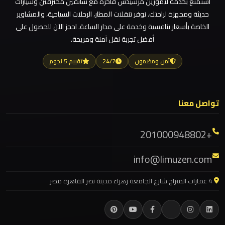
للزفاف
استمتع بخدمة ليموزين مرسيدس فاخرة مع سائقين محترفين وسيارات
ليموزين مطار العلمين
والمناسبات
حديثة ومجهزة لراحتك. نوفر تنقلات المطار، الرحلات السياحية، والمشاوير
ليموزين مطار العالمين
الخاصة بأسعار تنافسية وخدمة على مدار الساعة. احجز الآن للحصول على
أفضل تجربة نقل آمنة ومريحة.
ليموزين مطار العاصمة الادارية
ليموزين
كفر
ليموزين مطار اكتوبر
آمن ومضمون
24/7
تقييم 5 نجوم
الشيخ
ليموزين مصر الجديدة
ليموزين مصر
ليموزين
تواصل معنا
ليموزين مرسيدس ايجار بالسائق فى مصر
فيصل
ليموزين مرسيدس
+201000948802
ليموزين مرسي مطروح
ليموزين
info@limuzen.com
طنطا
ليموزين مرسي علم
ليموزين مدينتي
4 عمارات الميراج شارع الجامعة زهراء مدينة نصر القاهرة مصر
ليموزين
ليموزين مدينة نصر
طابا
ليموزين مايو