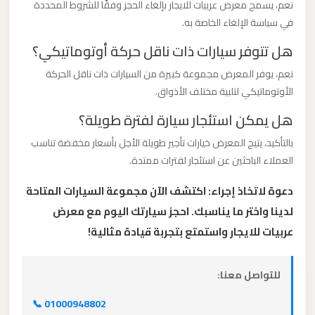
نعم، يسمح معرض عربيات للايجار بإلغاء الحجز وفقًا للشروط المحددة
برج
في سياسة الإلغاء الخاصة به.
العرب
هل تتوفر سيارات ذات ناقل حركة أوتوماتيكي؟
ليموزين
نعم، يوفر المعرض مجموعة كبيرة من السيارات ذات ناقل الحركة
مطار
الأوتوماتيكي لتلبية مختلف الأذواق.
القاهرة
هل يمكن استئجار سيارة لفترة طويلة؟
الي
بالتأكيد، يتيح المعرض خيارات تأجير طويلة الأجل بأسعار مخفضة تناسب
اسكندرية
العملاء الباحثين عن استئجار لفترات ممتدة.
ليموزين
دعوة لاتخاذ إجراء: اكتشف الآن مجموعة السيارات المتاحة
مطار
لدينا واختر ما يناسبك. احجز سيارتك اليوم مع معرض
القاهرة
عربيات للايجار واستمتع بتجربة قيادة مثالية!
الدولي
للتواصل معنا:
ليموزين
📞 01000948802
مطار