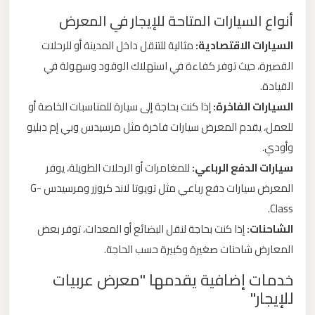
أنواع السيارات المتاحة للإيجار في المعرض
ليموزين
السيارات الاقتصادية:
مثالية للتنقل داخل المدينة أو للرحلات
من
القصيرة، حيث توفر كفاءة في استهلاك الوقود وسهولة في
مطار
القيادة.
برج
السيارات الفاخرة:
إذا كنت بحاجة إلى سيارة للمناسبات الخاصة أو
العرب
للعمل، يقدم المعرض سيارات فاخرة مثل مرسيدس وبي إم دبليو
وأودي.
ليموزين
سيارات الدفع الرباعي:
للمغامرات أو الرحلات الطويلة، يوفر
من
مطار
المعرض سيارات دفع رباعي مثل تويوتا لاند كروزر ومرسيدس G-
القاهرة
Class.
الشاحنات:
إذا كنت بحاجة لنقل البضائع أو المعدات، توفر بعض
ليموزين
المعارض شاحنات صغيرة وكبيرة حسب الحاجة.
من
خدمات إضافية يقدمها "معرض عربيات
القاهرة
للإيجار"
للاسكندرية