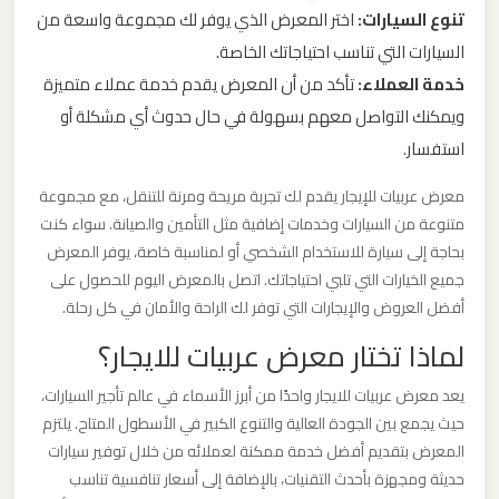
ليموزين
تنوع السيارات:
اختر المعرض الذي يوفر لك مجموعة واسعة من
مطار
السيارات التي تناسب احتياجاتك الخاصة.
مرسي
خدمة العملاء:
تأكد من أن المعرض يقدم خدمة عملاء متميزة
مطروح
ويمكنك التواصل معهم بسهولة في حال حدوث أي مشكلة أو
استفسار.
ليموزين
معرض عربيات للإيجار يقدم لك تجربة مريحة ومرنة للتنقل، مع مجموعة
مطار
متنوعة من السيارات وخدمات إضافية مثل التأمين والصيانة. سواء كنت
شرم
بحاجة إلى سيارة للاستخدام الشخصي أو لمناسبة خاصة، يوفر المعرض
الشيخ
جميع الخيارات التي تلبي احتياجاتك. اتصل بالمعرض اليوم للحصول على
أفضل العروض والإيجارات التي توفر لك الراحة والأمان في كل رحلة.
ليموزين
لماذا تختار معرض عربيات للايجار؟
مطار
سفنكس
يعد معرض عربيات للايجار واحدًا من أبرز الأسماء في عالم تأجير السيارات،
حيث يجمع بين الجودة العالية والتنوع الكبير في الأسطول المتاح. يلتزم
المعرض بتقديم أفضل خدمة ممكنة لعملائه من خلال توفير سيارات
ليموزين
حديثة ومجهزة بأحدث التقنيات، بالإضافة إلى أسعار تنافسية تناسب
مطار