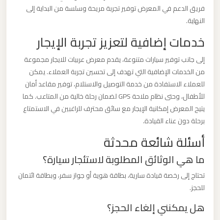
الدولي
فريق الدعم في المعرض توفير تجربة مريحة وسلسة من البداية إلى
النهاية.
ليموزين
خدمات إضافية لتعزيز تجربة الإيجار
مطار
إلى جانب توفير سيارات متنوعة، يقدم معرض عربيات للايجار مجموعة
برج
من الخدمات الإضافية التي تهدف إلى تحسين تجربة العملاء. يمكن
العرب
للعملاء الاستفادة من خدمة التوصيل والاستلام، توفير مقاعد أمان
الاسكندرية
للأطفال، وحتى نظام ملاحة GPS لضمان رحلة خالية من المتاعب. كما
يتيح المعرض إمكانية الإيجار مع سائق محترف للراغبين في الاستمتاع
ليموزين
برحلة دون عناء القيادة.
مطار
أسئلة شائعة محدثة
برج
ما هي الوثائق المطلوبة لاستئجار سيارة؟
العرب
اسكندرية
تحتاج إلى رخصة قيادة سارية، بطاقة هوية أو جواز سفر، وبطاقة ائتمان
للحجز.
ليموزين
هل يمكنني إلغاء الحجز؟
مطار