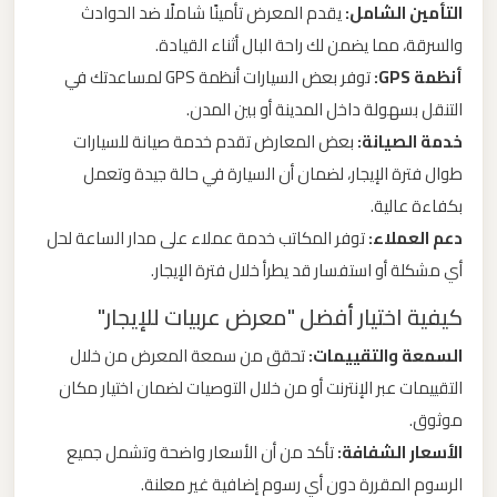
التأمين الشامل:
يقدم المعرض تأمينًا شاملًا ضد الحوادث
والسرقة، مما يضمن لك راحة البال أثناء القيادة.
ليموزين
أنظمة GPS:
توفر بعض السيارات أنظمة GPS لمساعدتك في
من
التنقل بسهولة داخل المدينة أو بين المدن.
القاهرة
خدمة الصيانة:
بعض المعارض تقدم خدمة صيانة للسيارات
الى
مطار
طوال فترة الإيجار، لضمان أن السيارة في حالة جيدة وتعمل
برج
بكفاءة عالية.
العرب
دعم العملاء:
توفر المكاتب خدمة عملاء على مدار الساعة لحل
أي مشكلة أو استفسار قد يطرأ خلال فترة الإيجار.
ليموزين
كيفية اختيار أفضل "معرض عربيات للإيجار"
من
السمعة والتقييمات:
تحقق من سمعة المعرض من خلال
الاسكندرية
التقييمات عبر الإنترنت أو من خلال التوصيات لضمان اختيار مكان
الى
مطار
موثوق.
القاهرة
الأسعار الشفافة:
تأكد من أن الأسعار واضحة وتشمل جميع
الرسوم المقررة دون أي رسوم إضافية غير معلنة.