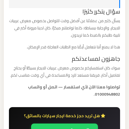
القاهرة
سؤال يتكرر كثيرًا
الخط
الساخن
يسأل كثير من عملائنا عن أفضل وقت للتواصل بخصوص معرض عربيات
للايجار، والإجابة ببساطة: كلما تواصلتم مبكرًا، كان لدينا مرونة أكبر في
تلبية طلبكم بالضبط كما تريدون.
ليموزين
مطار
هذا لا يمنع أننا نتعامل أيضًا مع الطلبات العاجلة قدر الإمكان.
القاهرة
جاهزون لمساعدتكم
أسعار
سواء كان استفساركم بخصوص معرض عربيات للايجار بسيطًا أو يحتاج
تفاصيل أكثر، فريقنا مستعد للرد والمساعدة في أي وقت مناسب لكم.
ليموزين
مطار
تواصلوا معنا الآن لأي استفسار — اتصل أو واتساب
القاهرة
01000948802.
ليموزين
هل تريد حجز خدمة ايجار سيارات بالسائق؟
مطار
الغردقة