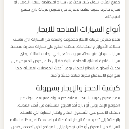
جميع الفئات. سواء كنت تبحث عن سيارة اقتصادية للتنقل اليومي أو
برج
سيارة فاخرة لتجربة قيادة مميزة، فإن معرض عربيات يلبي جميع
العرب
احتياجاتك.
والإسكندرية
أنواع السيارات المتاحة للايجار
ليموزين
يقدم معرض عربيات للايجار مجموعة واسعة من السيارات التي تناسب
مطار
مختلف الأذواق والاحتياجات. يمكنك العثور على سيارات صغيرة مدمجة،
برج
سيارات سيدان متوسطة، سيارات دفع رباعي لرحلات العائلة، وحتى
سيارات فاخرة لعشاق الفخامة. بالإضافة إلى ذلك، يحرص المعرض على
العرب
تحديث أسطوله بانتظام لضمان توفير أحدث الموديلات لعملائه، مما
الي
يتيح لهم الاستمتاع بتجربة قيادة حديثة وآمنة.
مرسي
مطروح
كيفية الحجز والإيجار بسهولة
يتميز معرض عربيات للايجار بعملية حجز سهلة وسريعة، سواء عبر
ليموزين
الموقع الإلكتروني أو زيارة أحد الفروع المنتشرة في أنحاء المدينة.
مطار
يمكنك الاطلاع على الأسطول المتاح واختيار السيارة التي تناسبك،
برج
بالإضافة إلى تحديد مدة الإيجار المفضلة لديك. بعد ذلك، يمكنك استلام
العرب
السيارة من المعرض أو طلب توصيلها إلى الموقع الذي تحدده. يضمن