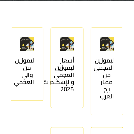
برج
العرب
اتصل بنا
إلى
القاهرة
EN
مكاتب
ليموزين
ليموزين
أسعار
ليموزين
الاسكندرية
العجمي
ليموزين
من
من
العجمي
والي
مطار
مطار
والإسكندرية
العجمي
برج
2025
القاهرة
العرب
ليموزين
ليموزين
نويبع