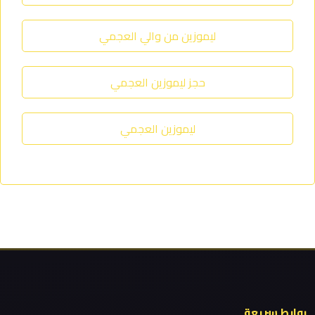
ليموزين
ليموزين من والي العجمي
من
مطار
حجز ليموزين العجمي
برج
العرب
ليموزين العجمي
ليموزين
من
مطار
القاهرة
ليموزين
من
القاهرة
للاسكندرية
روابط سريعة