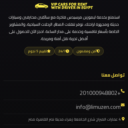
ليموزين
مطار
استمتع بخدمة ليموزين مرسيدس فاخرة مع سائقين محترفين وسيارات
مرسي
حديثة ومجهزة لراحتك. نوفر تنقلات المطار، الرحلات السياحية، والمشاوير
مطروح
الخاصة بأسعار تنافسية وخدمة على مدار الساعة. احجز الآن للحصول على
أفضل تجربة نقل آمنة ومريحة.
ليموزين
آمن ومضمون
24/7
تقييم 5 نجوم
مطار
شرم
الشيخ
تواصل معنا
ليموزين
+201000948802
مطار
سفنكس
info@limuzen.com
ليموزين
4 عمارات الميراج شارع الجامعة زهراء مدينة نصر القاهرة مصر
مطار