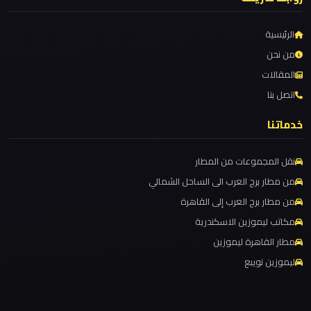
ليموزين
الرئيسية
من
من نحن
القاهرة
المقالات
الى
اتصل بنا
مطار
خدماتنا
برج
العرب
نقل المجموعات من المطار
من مطار برج العرب الى الساحل الشمالي
ليموزين
من مطار برج العرب إلى القاهرة
من
مكاتب ليموزين الاسكندرية
الاسكندرية
مطار القاهرة ليموزين
الى
مطار
ليموزين نويبع
القاهرة