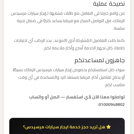
نصيحة عملية
ليموزين
مطار
من واقع خبرتنا في التعامل مع طلبات مشابهة لـإيجار سيارات مرسيدس
مرسي
الزمالك، فإن التواصل المبكر مع فريقنا يساعد كثيرًا في ضمان تجربة
سلسة.
مطروح
كلما كانت التفاصيل المُشاركة أدق (الموعد، عدد الركاب، أي احتياجات
ليموزين
خاصة)، كان تجهيز الخدمة أسرع وأكثر ملاءمة لكم.
مطار
جاهزون لمساعدتكم
شرم
سواء كان استفساركم بخصوص إيجار سيارات مرسيدس الزمالك بسيطًا
الشيخ
أو يحتاج تفاصيل أكثر، فريقنا مستعد للرد والمساعدة في أي وقت
مناسب لكم.
ليموزين
مطار
تواصلوا معنا الآن لأي استفسار — اتصل أو واتساب
01000948802.
سفنكس
ليموزين
هل تريد حجز خدمة ايجار سيارات مرسيدس؟
مطار