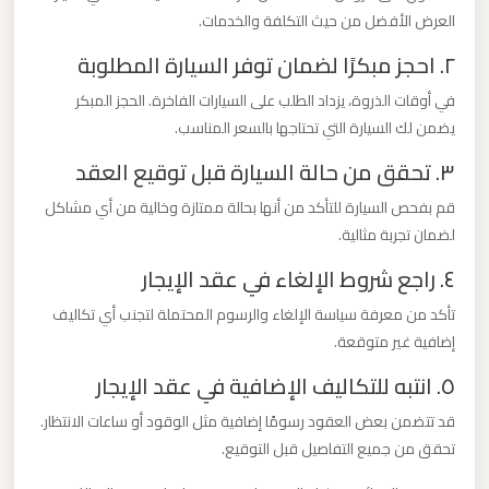
العرض الأفضل من حيث التكلفة والخدمات.
ليموزين
من
٢. احجز مبكرًا لضمان توفر السيارة المطلوبة
مطار
في أوقات الذروة، يزداد الطلب على السيارات الفاخرة. الحجز المبكر
برج
يضمن لك السيارة التي تحتاجها بالسعر المناسب.
العرب
٣. تحقق من حالة السيارة قبل توقيع العقد
الى
الساحل
قم بفحص السيارة للتأكد من أنها بحالة ممتازة وخالية من أي مشاكل
الشمالي
لضمان تجربة مثالية.
٤. راجع شروط الإلغاء في عقد الإيجار
ليموزين
تأكد من معرفة سياسة الإلغاء والرسوم المحتملة لتجنب أي تكاليف
من
إضافية غير متوقعة.
مطار
٥. انتبه للتكاليف الإضافية في عقد الإيجار
برج
العرب
قد تتضمن بعض العقود رسومًا إضافية مثل الوقود أو ساعات الانتظار.
إلى
تحقق من جميع التفاصيل قبل التوقيع.
القاهرة