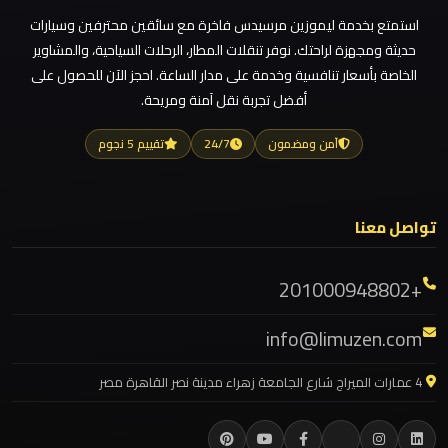
استمتع بخدمة ليموزين مرسيدس فاخرة مع سائقين محترفين وسيارات
ليموزين مطار العلمين
حديثة ومجهزة لراحتك. نوفر تنقلات المطار، الرحلات السياحية، والمشاوير
ليموزين
ليموزين مطار العالمين
الخاصة بأسعار تنافسية وخدمة على مدار الساعة. احجز الآن للحصول على
مطار
أفضل تجربة نقل آمنة ومريحة.
ليموزين مطار العاصمة الادارية
العلمين
الجديدة
ليموزين مطار اكتوبر
آمن ومضمون
24/7
تقييم 5 نجوم
ليموزين مصر الجديدة
ليموزين
ليموزين مصر
مطار
تواصل معنا
ليموزين مرسيدس ايجار بالسائق فى مصر
العلمين
ليموزين مرسيدس
+201000948802
ليموزين مرسي مطروح
ليموزين
info@limuzen.com
مطار
ليموزين مرسي علم
العالمين
ليموزين مدينتي
4 عمارات الميراج شارع الجامعة زهراء مدينة نصر القاهرة مصر
ليموزين مدينة نصر
ليموزين
ليموزين مايو