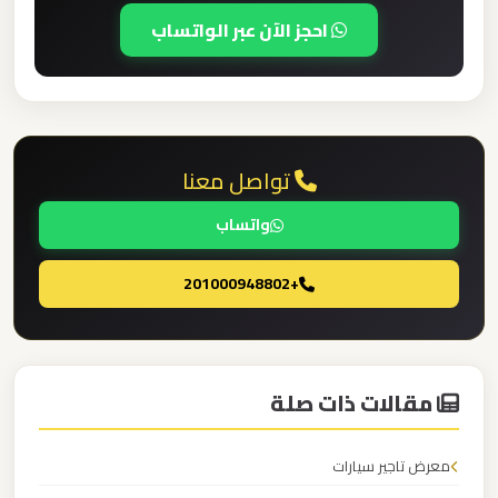
برج
احجز الآن عبر الواتساب
العرب
والإسكندرية
ليموزين
تواصل معنا
مطار
برج
واتساب
العرب
الي
+201000948802
مرسي
مطروح
ليموزين
مقالات ذات صلة
مطار
برج
معرض تاجير سيارات
العرب