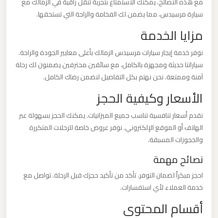
مع هذه النصائح، يمكنك الاستمتاع بتجربة تنقل راقية في الزمالك مع
سيارة مرسيدس، مما يضمن لك الفخامة والراحة التي تستحقها.
ليموزين
مزايا الخدمة
من
مطار
نوفر خدمة إيجار سيارات مرسيدس الزمالك بأعلى معايير الجودة والراحة.
برج
سياراتنا حديثة ومجهزة بالكامل، مع سائقين محترفين يضمنون لك رحلة
العرب
آمنة وممتعة. نحن نهتم بكل التفاصيل لنضمن رضاك الكامل.
الأسعار وكيفية الحجز
ليموزين
نقدم أسعار تنافسية تناسب جميع الميزانيات. يمكنك الحجز بسهولة عبر
من
الهاتف أو الموقع الإلكتروني. نوفر عروض خاصة للرحلات المتكررة
مطار
والحجوزات المسبقة.
القاهرة
نصائح مهمة
ليموزين
احجز مبكراً لضمان التوفر. تأكد من تأكيد حجزك قبل الرحلة. تواصل مع
من
خدمة العملاء لأي استفسارات.
القاهرة
أقسام المحتوى
للاسكندرية