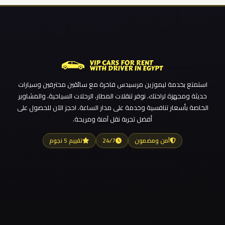
استمتع بخدمة ليموزين مرسيدس فاخرة مع سائقين محترفين وسيارات
حديثة ومجهزة لراحتك. نوفر تنقلات المطار، الرحلات السياحية، والمشاوير
الخاصة بأسعار تنافسية وخدمة على مدار الساعة. احجز الآن للحصول على
أفضل تجربة نقل آمنة ومريحة.
آمن ومضمون
24/7
تقييم 5 نجوم