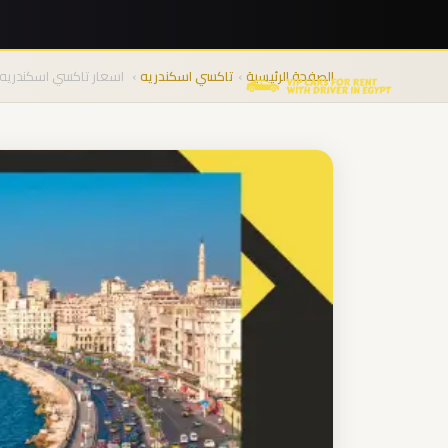
نقل
المجموعات
الصفحة الرئيسية
›
تاكسي اسكندريه
›
اسعار تاكسي اسكندريه
من
المطار
من
مطار
برج
العرب
الى
الساحل
الشمالي
من
مطار