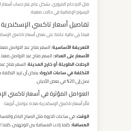
مثل الازدحام المروري. بشكل عام، يتم حساب أسعار ا
ليموزين
الرسوم الإضافية في حالات معينة.
من
مطار
تفاصيل أسعار تاكسي الإسكندرية
برج
فيما يلي نظرة عامة على بعض أسعار تاكسي الإسكند
العرب
الى
التعريفة الأساسية:
السعر متاح عند التواصل معنا.
الساحل
الأسعار على العداد:
السعر متاح عند التواصل معنا.
الشمالي
الرحلات الطويلة أو خارج المدينة:
السعر متاح عند 
التكلفة في ساعات الذروة:
يمكن أن تزيد التكلفة خ
ليموزين
تصل إلى 20% في بعض الأحيان.
من
العوامل المؤثرة في أسعار تاكسي الإ
مطار
برج
تتأثر أسعار تاكسي الإسكندرية بعدة عوامل، أبرزها:
العرب
الوقت:
في ساعات الذروة مثل الصباح الباكر والمساء،
إلى
المسافة:
كلما زادت المسافة بين الوجهتين، كلما ار
القاهرة