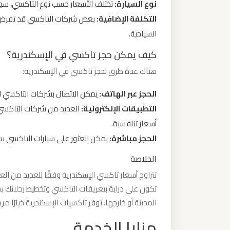
نوع السيارة:
تختلف الأسعار حسب نوع التاكسي، سواء 
التكلفة الإضافية:
بعض شركات التاكسي قد تفرض رسو
ليموزين
السياحية.
من
مطار
كيف يمكن حجز تاكسي في الإسكندرية؟
برج
هناك عدة طرق لحجز تاكسي في الإسكندرية:
العرب
الحجز عبر الهاتف:
يمكن الاتصال بشركات التاكسي الم
التطبيقات الإلكترونية:
العديد من شركات التاكسي 
ليموزين
من
أسعار تنافسية.
مطار
الحجز مباشرة:
يمكن العثور على سيارات التاكسي بس
القاهرة
الخلاصة
تتراوح أسعار تاكسي الإسكندرية وفقًا للعديد من ال
ليموزين
تكون على دراية بتعريفات التاكسي وتخطيط رحلاتك
من
المدينة أو خارجها، توفر تاكسيات الإسكندرية خيارًا مريحً
القاهرة
مزايا الخدمة
للاسكندرية