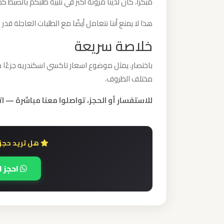
مبكرًا، كان لدينا مرونة أكبر في تلبية طلبكم بالضبط كم
برج
العرب
هذا لا يمنع أننا نتعامل أيضًا مع الطلبات العاجلة قدر 
والإسكندرية
خلاصة سريعة
باختصار، يمثل موضوع اسعار تاكسي اسكندريه جزءًا من
ليموزين
مختلف الظروف.
مطار
برج
للاستفسار أو الحجز، تواصلوا معنا مباشرة — اتصل أو وا
العرب
الي
مرسي
هل تريد حجز
مطروح
احجز ا
ليموزين
مطار
برج
العرب