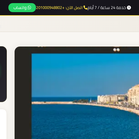
خدمة 24 ساعة / 7 أيام
اتصل الآن: +201000948802
واتساب
ا