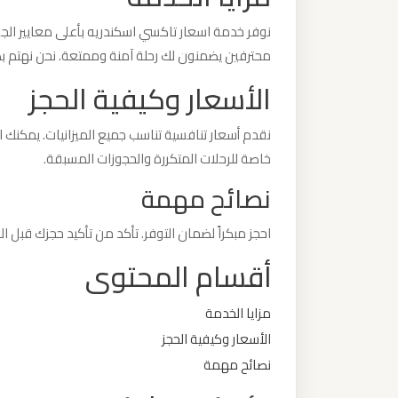
نوفر خدمة اسعار تاكسي اسكندريه بأعلى معايير الجو
ليموزين
محترفين يضمنون لك رحلة آمنة وممتعة. نحن نهتم ب
من
الأسعار وكيفية الحجز
القاهرة
الى
نقدم أسعار تنافسية تناسب جميع الميزانيات. يمكنك ا
مطار
خاصة للرحلات المتكررة والحجوزات المسبقة.
برج
العرب
نصائح مهمة
احجز مبكراً لضمان التوفر. تأكد من تأكيد حجزك قبل 
ليموزين
أقسام المحتوى
من
الاسكندرية
الى
مزايا الخدمة
مطار
الأسعار وكيفية الحجز
القاهرة
نصائح مهمة