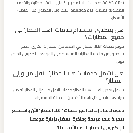
تختلف تكلفة خدمات 'اهلا المطار' بناءً على الباقة المختارة والخدمات
الدولي
المطلوبة. يمكنك زيارة موقعهم الإلكتروني للحصول على تفاصيل
الأسعار.
ليموزين
هل يمكنني استخدام خدمات 'اهلا المطار' في
مطار
جميع المطارات؟
برج
العرب
تتوفر خدمات 'اهلا المطار' في العديد من المطارات الكبرى. يُنصح
الاسكندرية
بالتحقق من قائمة المطارات المتوفرة على الموقع الإلكتروني الخاص
بهم.
ليموزين
هل تشمل خدمات 'اهلا المطار' النقل من وإلى
المطار؟
مطار
برج
تشمل بعض باقات 'اهلا المطار' خدمات النقل من وإلى المطار. يُفضل
العرب
مراجعة تفاصيل كل باقة للتأكد من الخدمات المشمولة.
اسكندرية
دعوة لاتخاذ إجراء: احجز خدمات 'اهلا المطار' الآن واستمتع
بتجربة سفر مريحة وفاخرة. تفضل بزيارة موقعنا
ليموزين
الإلكتروني لاختيار الباقة الأنسب لك.
مطار