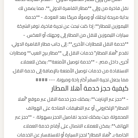
نقل فاخرة من وإلى **مطار القاهرة الدولي**، مما يضمن لك
ليموزين
بداية مريحة لرحلتك أو وصولًا مريحًا بعد العودة. - **خدمة
من
الليموزين للمطار**: إذا كنت تبحث عن تجربة فاخرة، توفر الشركة
مطار
سيارات الليموزين للنقل من المطار إلى وجهتك أو العكس. -
برج
**خدمة النقل للمطارات الأخرى**: إلى جانب مطار القاهرة الدولي،
العرب
تقدم "أهلا المطار" خدمات النقل إلى **مطار برج العرب** ومطارات
أخرى داخل مصر. - **خدمة توصيل الأمتعة**: يمكن للعملاء
ليموزين
الاستفادة من خدمات توصيل الأمتعة بالإضافة إلى خدمة النقل،
من
مما يجعل تجربة السفر أكثر راحة ومرونة. --- ####
مطار
كيفية حجز خدمة أهلا المطار
القاهرة
- **حجز عبر الإنترنت**: يمكنك حجز خدمة النقل عبر موقع "أهلا
المطار" الإلكتروني أو عبر التطبيقات المتاحة على الهواتف
ليموزين
المحمولة، حيث يمكنك تحديد تفاصيل الحجز بسهولة. - **حجز عبر
من
القاهرة
الهاتف**: يمكن للعملاء الاتصال على أرقام خدمة العملاء
للاسكندرية
الخاصة بـ "أهلا المطار" لحجز السيارة أو للاستفسار عن الخدمات