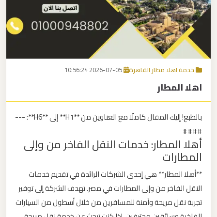
برج
العرب
اتصل بنا
إلى
القاهرة
EN
خدمة اهلا مطار القاهرة
2026-07-05 10:56:24
مكاتب
اهلا المطار
ليموزين
الاسكندرية
بالطبع! إليك المقال كاملًا مع العناوين من **H1** إلى **H6**: ---
مطار
####
أهلا المطار: خدمات النقل الفاخر من وإلى
القاهرة
المطارات
ليموزين
**أهلا المطار** هي إحدى الشركات الرائدة في تقديم خدمات
ليموزين
النقل الفاخر من وإلى المطارات في مصر. تهدف الشركة إلى توفير
نويبع
تجربة نقل مريحة وآمنة للمسافرين من خلال أسطول من السيارات
الفاخرة وسائقين محترفين. إذا كنت تبحث عن خدمة نقل مريحة