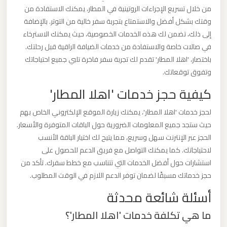
برج
من خلال تسريع الإجراءات الروتينية في المطار، يمكنك الاستفادة من
وقتك بشكل أفضل والاستمتاع بتجربة سفر خالية من التوتر. بالإضافة
العرب
إلى ذلك، تضمن لك هذه الخدمات الخصوصية، حيث يمكنك الاسترخاء
والإسكندرية
في صالات خاصة والاستفادة من خدمات الضيافة الراقية قبل رحلتك.
باختصار، 'اهلا المطار' تقدم لك تجربة سفر فاخرة تلبي جميع احتياجاتك
ليموزين
وتفوق توقعاتك.
مطار
كيفية حجز خدمات 'اهلا المطار'
برج
العرب
لحجز خدمات 'اهلا المطار'، يمكنك زيارة الموقع الإلكتروني الخاص بهم
الي
حيث ستجد جميع المعلومات الضرورية حول الباقات المتوفرة والأسعار.
مرسي
الحجز عبر الإنترنت سهل وسريع، مما يتيح لك اختيار الباقة الأنسب
مطروح
لاحتياجاتك. كما يمكنك التواصل مع فريق الدعم للحصول على
استشارات حول أفضل الخدمات التي تتناسب مع خطط سفرك. تأكد من
حجز خدماتك مسبقًا لضمان توفر الدعم اللازم في الوقت المطلوب.
ليموزين
أسئلة شائعة محدثة
مطار
برج
ما هي تكلفة خدمات 'اهلا المطار'؟
العرب