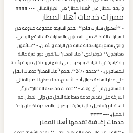
ليموزين
وأنيقة للمطار، فإن "أهلا المطار" هي الخيار المثالي. --- ####
مميزات خدمات أهلا المطار
من
مطار
- **أسطول سيارات فاخر**: تقدم الشركة مجموعة متنوعة من
برج
السيارات الفاخرة، مثل الليموزين والسيارات ذات الدفع الرباعي،
العرب
والتي تتمتع بمواصفات عالية من الراحة والأمان. - **سائقون
الى
محترفون**: يتوفر لدى "أهلا المطار" سائقون ذوو خبرة عالية
الساحل
واحترافية في القيادة، يحرصون على توفير تجربة نقل مريحة وآمنة
الشمالي
للمسافرين. - **خدمة 24/7**: تقدم "أهلا المطار" خدمات النقل
على مدار الساعة طوال أيام الأسبوع، مما يجعلها الخيار المثالي
ليموزين
للمسافرين في أي وقت. - **خدمات مخصصة للمطار**: تركّز
من
مطار
الشركة على تقديم خدمة متكاملة للنقل من وإلى المطار، مع
برج
الاهتمام بتفاصيل مثل توقيت الوصول والمغادرة لضمان راحة
العرب
العميل. --- ####
إلى
خدمات إضافية تقدمها أهلا المطار
القاهرة
- **النقل من وإلى مطار القاهرة الدولي**: تقدم الشركة خدمة