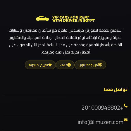
ليموزين مطار القاهرة
ليموزين
ليموزين مطار الغردقة
مدينتي
ليموزين مطار العلمين الجديدة
استمتع بخدمة ليموزين مرسيدس فاخرة مع سائقين محترفين وسيارات
ليموزين مطار العلمين
حديثة ومجهزة لراحتك. نوفر تنقلات المطار، الرحلات السياحية، والمشاوير
ليموزين
ليموزين مطار العالمين
الخاصة بأسعار تنافسية وخدمة على مدار الساعة. احجز الآن للحصول على
مدينة
أفضل تجربة نقل آمنة ومريحة.
ليموزين مطار العاصمة الادارية
نصر
ليموزين مطار اكتوبر
آمن ومضمون
24/7
تقييم 5 نجوم
ليموزين
ليموزين مصر الجديدة
مايو
ليموزين مصر
تواصل معنا
ليموزين مرسيدس ايجار بالسائق فى مصر
ليموزين
ليموزين مرسيدس
لوكسور
+201000948802
ليموزين مرسي مطروح
info@limuzen.com
ليموزين
ليموزين مرسي علم