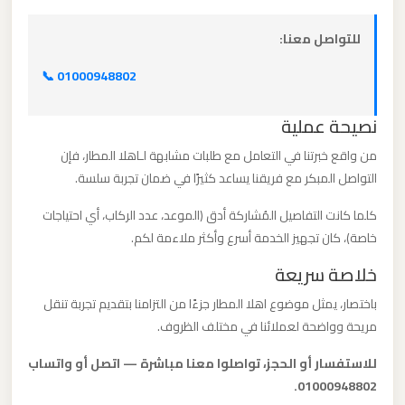
برج
العرب
للتواصل معنا:
📞 01000948802
ليموزين
مطار
نصيحة عملية
القاهرة
من واقع خبرتنا في التعامل مع طلبات مشابهة لـاهلا المطار، فإن
الي
التواصل المبكر مع فريقنا يساعد كثيرًا في ضمان تجربة سلسة.
اسكندرية
كلما كانت التفاصيل المُشاركة أدق (الموعد، عدد الركاب، أي احتياجات
خاصة)، كان تجهيز الخدمة أسرع وأكثر ملاءمة لكم.
ليموزين
مطار
خلاصة سريعة
القاهرة
باختصار، يمثل موضوع اهلا المطار جزءًا من التزامنا بتقديم تجربة تنقل
الدولي
مريحة وواضحة لعملائنا في مختلف الظروف.
للاستفسار أو الحجز، تواصلوا معنا مباشرة — اتصل أو واتساب
ليموزين
01000948802.
مطار