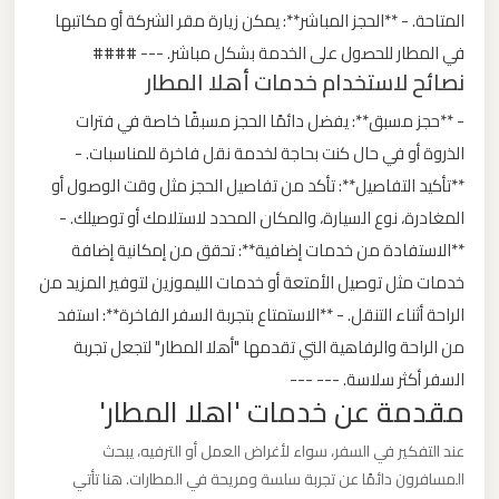
المتاحة. - **الحجز المباشر**: يمكن زيارة مقر الشركة أو مكاتبها
ليموزين
في المطار للحصول على الخدمة بشكل مباشر. --- ####
نصائح لاستخدام خدمات أهلا المطار
من
القاهرة
- **حجز مسبق**: يفضل دائمًا الحجز مسبقًا خاصة في فترات
الى
الذروة أو في حال كنت بحاجة لخدمة نقل فاخرة للمناسبات. -
مطار
**تأكيد التفاصيل**: تأكد من تفاصيل الحجز مثل وقت الوصول أو
برج
المغادرة، نوع السيارة، والمكان المحدد لاستلامك أو توصيلك. -
العرب
**الاستفادة من خدمات إضافية**: تحقق من إمكانية إضافة
خدمات مثل توصيل الأمتعة أو خدمات الليموزين لتوفير المزيد من
ليموزين
الراحة أثناء التنقل. - **الاستمتاع بتجربة السفر الفاخرة**: استفد
من
من الراحة والرفاهية التي تقدمها "أهلا المطار" لتجعل تجربة
الاسكندرية
السفر أكثر سلاسة. --- ---
الى
مقدمة عن خدمات 'اهلا المطار'
مطار
القاهرة
عند التفكير في السفر، سواء لأغراض العمل أو الترفيه، يبحث
المسافرون دائمًا عن تجربة سلسة ومريحة في المطارات. هنا تأتي