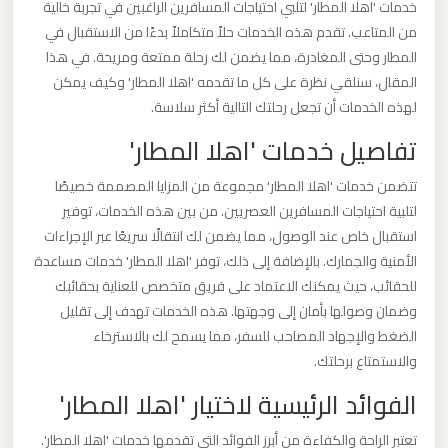
خدمات 'اهلا المطار' لتلبي احتياجات المسافرين الراغبين في تجربة خالية
ليموزين
من المتاعب. تقدم هذه الخدمات حلاً متكاملاً بدءًا من الاستقبال في
مطار
المطار وحتى المغادرة، مما يضمن لك رحلة ممتعة ومريحة. في هذا
مرسي
المقال، سنلقي نظرة على كل ما تقدمه 'اهلا المطار' وكيف يمكن
مطروح
لهذه الخدمات أن تجعل رحلتك التالية أكثر سلاسة.
تفاصيل خدمات 'اهلا المطار'
ليموزين
مطار
تتضمن خدمات 'اهلا المطار' مجموعة من المزايا المصممة خصيصًا
شرم
لتلبية احتياجات المسافرين العصريين. من بين هذه الخدمات، توفير
استقبال خاص عند الوصول، مما يضمن لك انتقالًا سريعًا عبر الإجراءات
الشيخ
الأمنية والجمارك. بالإضافة إلى ذلك، توفر 'اهلا المطار' خدمات مساعدة
للحقائب، حيث يمكنك الاعتماد على فريق متخصص للعناية بحقائبك
ليموزين
وضمان وصولها بأمان إلى وجهتها. هذه الخدمات تهدف إلى تقليل
مطار
الضغط والإجهاد المصاحب للسفر، مما يسمح لك بالاسترخاء
سفنكس
والاستمتاع برحلتك.
الفوائد الرئيسية لاختيار 'اهلا المطار'
ليموزين
مطار
تعتبر الراحة والكفاءة من أبرز الفوائد التي تقدمها خدمات 'اهلا المطار'.