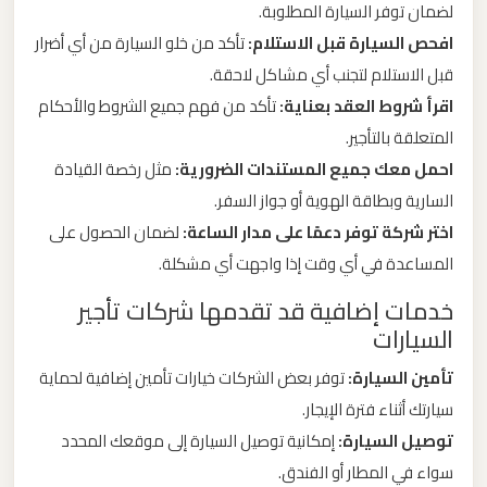
لضمان توفر السيارة المطلوبة.
برج
افحص السيارة قبل الاستلام:
تأكد من خلو السيارة من أي أضرار
العرب
قبل الاستلام لتجنب أي مشاكل لاحقة.
والإسكندرية
اقرأ شروط العقد بعناية:
تأكد من فهم جميع الشروط والأحكام
المتعلقة بالتأجير.
ليموزين
احمل معك جميع المستندات الضرورية:
مثل رخصة القيادة
مطار
السارية وبطاقة الهوية أو جواز السفر.
برج
العرب
اختر شركة توفر دعمًا على مدار الساعة:
لضمان الحصول على
الي
المساعدة في أي وقت إذا واجهت أي مشكلة.
مرسي
خدمات إضافية قد تقدمها شركات تأجير
مطروح
السيارات
تأمين السيارة:
توفر بعض الشركات خيارات تأمين إضافية لحماية
ليموزين
سيارتك أثناء فترة الإيجار.
مطار
توصيل السيارة:
إمكانية توصيل السيارة إلى موقعك المحدد
برج
سواء في المطار أو الفندق.
العرب