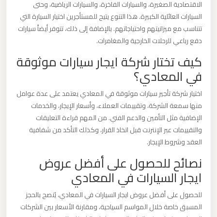
الاقتصادية الصغيرة، والسيارات الفاخرة، والسيارات الرياضية، وحتى
القاهرة
السيارات العائلية الكبيرة. هذا التنوع يتيح للمستأجرين اختيار السيارة التي
الخط
تتناسب مع ميزانيتهم واحتياجاتهم. بالإضافة إلى ذلك، تتوفر أيضاً سيارات
الساخن
دفع رباعي للرحلات الخارجية والمغامرات.
كيف تختار شركة ايجار سيارات موثوقة
ليموزين
في المعادي؟
مطار
القاهرة
اختيار شركة تأجير سيارات موثوقة في المعادي يعتمد على عدة عوامل
أسعار
منها سمعة الشركة، وتقييمات العملاء، وأسعار الإيجار، والخدمات
الإضافية مثل التأمين والدعم الفني. من المهم قراءة التعليقات
والتقييمات عبر الإنترنت قبل اتخاذ القرار، وكذلك التأكد من شفافية
ليموزين
العقد وشروط الإيجار.
مطار
القاهرة
نصائح للحصول على أفضل عروض
ايجار السيارات في المعادي
ليموزين
للحصول على أفضل عروض ايجار السيارات في المعادي، يُنصح بالحجز
مطار
المسبق خاصة خلال المواسم السياحية، ومقارنة الأسعار بين الشركات
الغردقة