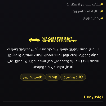
ليموزين مطار القاهرة الدولي
ليموزين
مكاتب ليموزين الاسكندرية
دهب
ليموزين مطار القاهرة الخط الساخن
مطار القاهرة ليموزين
الى
ليموزين نويبع
ليموزين مطار القاهرة أسعار
القاهرة
ليموزين مطار القاهرة
والعكس
ليموزين مطار الغردقة
ليموزين مطار العلمين الجديدة
ليموزين
استمتع بخدمة ليموزين مرسيدس فاخرة مع سائقين محترفين وسيارات
دهب
ليموزين مطار العلمين
حديثة ومجهزة لراحتك. نوفر تنقلات المطار، الرحلات السياحية، والمشاوير
ليموزين مطار العالمين
الخاصة بأسعار تنافسية وخدمة على مدار الساعة. احجز الآن للحصول على
ليموزين
أفضل تجربة نقل آمنة ومريحة.
ليموزين مطار العاصمة الادارية
دمياط
ليموزين مطار اكتوبر
آمن ومضمون
24/7
تقييم 5 نجوم
ليموزين مصر الجديدة
ليموزين
ليموزين مصر
حلوان
تواصل معنا
ليموزين مرسيدس ايجار بالسائق فى مصر