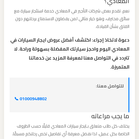
المعادي؟
مطار
العاصمة
نعم، تقدم بعض شركات التأجير في المعادي خدمة استئجار سيارة مع
الادارية
سائق محترف، وهو خيار مثالي لمن يفضلون الاستمتاع برحلتهم دون
القلق بشأن القيادة.
ليموزين
دعوة لاتخاذ إجراء: اكتشف أفضل عروض ايجار السيارات في
مطار
المعادي اليوم واحجز سيارتك المفضلة بسهولة وراحة. لا
اكتوبر
تتردد في التواصل معنا لمعرفة المزيد عن خدماتنا
المتميزة.
ليموزين
مصر
للتواصل معنا:
الجديدة
📞 01000948802
ليموزين
ما يجب مراعاته
مصر
يختلف كل طلب متعلق بـايجار سيارات المعادي قليلًا حسب الظروف
ليموزين
الخاصة بكل عميل، لذا نفضل معرفة أي تفاصيل تخص رحلتكم مسبقًا.