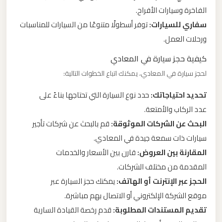
الفاخرة وسيارات الأفراح.
ليموزين
سفاري للسيارات:
توفر أسطولًا متنوعًا من السيارات للمناسبات
من
ورحلات العمل.
القاهرة
كيفية حجز سيارة في المعادي
الى
لحجز سيارة في المعادي، يمكنك اتباع الخطوات التالية:
مطار
برج
تحديد احتياجاتك:
حدد نوع السيارة التي تحتاجها بناءً على
العرب
عدد الركاب والأمتعة.
البحث عن الشركات الموثوقة:
قم بالبحث عن شركات تأجير
ليموزين
سيارات ذات سمعة جيدة في المعادي.
من
المقارنة بين العروض:
قارن بين الأسعار والخدمات
الاسكندرية
المقدمة من مختلف الشركات.
الى
الحجز عبر الإنترنت أو الهاتف:
يمكنك حجز السيارة عبر
مطار
موقع الشركة الإلكتروني أو الاتصال بهم مباشرة.
القاهرة
تقديم المستندات المطلوبة:
قدم رخصة القيادة السارية