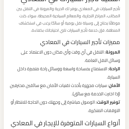
ليموزين
تأجير السيارات في المعادي يوفر لك الحرية والمرونة في التنقل بين
من
المكاتب، المراكز التجارية، والمعالم السياحية المحيطة. سواء كنت
مطار
موظفًا يحتاج إلى وسيلة نقل يومية أو سائحًا يرغب في استكشاف
برج
المنطقة، فإن خدمة تأجير السيارات تلبي احتياجاتك بكفاءة.
العرب
مميزات تأجير السيارات في المعادي
الى
المرونة:
التنقل في أي وقت وأي مكان دون الاعتماد على
الساحل
وسائل النقل العامة.
الشمالي
الراحة:
الاستمتاع بمساحة واسعة ووسائل راحة متميزة داخل
السيارة.
ليموزين
الأمان:
سيارات مجهزة بأحدث تقنيات الأمان مع سائقين محترفين
من
مطار
(إذا اخترت الخدمة مع سائق).
برج
توفير الوقت:
الوصول مباشرة إلى وجهتك دون الحاجة للانتظار أو
العرب
التوقفات المتكررة.
إلى
أنواع السيارات المتوفرة للإيجار في المعادي
القاهرة