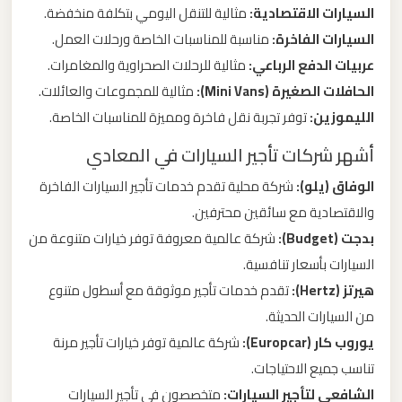
السيارات الاقتصادية:
مثالية للتنقل اليومي بتكلفة منخفضة.
السيارات الفاخرة:
مناسبة للمناسبات الخاصة ورحلات العمل.
ليموزين
من
عربيات الدفع الرباعي:
مثالية للرحلات الصحراوية والمغامرات.
مطار
الحافلات الصغيرة (Mini Vans):
مثالية للمجموعات والعائلات.
برج
الليموزين:
توفر تجربة نقل فاخرة ومميزة للمناسبات الخاصة.
العرب
أشهر شركات تأجير السيارات في المعادي
الوفاق (يلو):
شركة محلية تقدم خدمات تأجير السيارات الفاخرة
ليموزين
والاقتصادية مع سائقين محترفين.
من
بدجت (Budget):
شركة عالمية معروفة توفر خيارات متنوعة من
مطار
القاهرة
السيارات بأسعار تنافسية.
هيرتز (Hertz):
تقدم خدمات تأجير موثوقة مع أسطول متنوع
من السيارات الحديثة.
ليموزين
من
يوروب كار (Europcar):
شركة عالمية توفر خيارات تأجير مرنة
القاهرة
تناسب جميع الاحتياجات.
للاسكندرية
الشافعي لتأجير السيارات:
متخصصون في تأجير السيارات