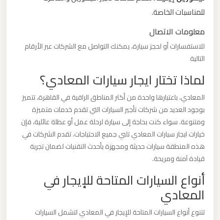
برج
للمناسبات الخاصة.
العرب
معلومات الاتصال
للاستفسارات أو لحجز سيارة، يمكنك التواصل مع الشركات عبر الأرقام
ليموزين
التالية
مطار
لماذا تختار ايجار سيارات المعادي؟
القاهرة
الي
المعادي، باعتبارها واحدة من أكثر المناطق الراقية في القاهرة، تتميز
اسكندرية
بوجود العديد من شركات تأجير السيارات التي تقدم خدمات متميزة
ومتنوعة. سواء كنت بحاجة إلى سيارة لرحلة عمل أو عطلة عائلية، فإن
ليموزين
خيارات ايجار سيارات المعادي تلبي جميع الاحتياجات. تقدم الشركات في
مطار
هذه المنطقة سيارات حديثة ومجهزة بأحدث التقنيات لضمان تجربة
قيادة آمنة ومريحة.
القاهرة
الدولي
أنواع السيارات المتاحة للإيجار في
المعادي
ليموزين
تتنوع أنواع السيارات المتاحة للإيجار في المعادي لتشمل السيارات
مطار