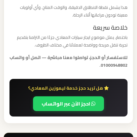
مرسيدس
هذا يشمل نقطة الانطلاق الدقيقة، والوقت المتاح، وأي أولويات
ايجار
معينة تودون مراعاتها أثناء الرحلة.
بالسائق
خلاصة سريعة
فى
مصر
باختصار، يمثل موضوع ايجار سيارات المعادي جزءًا من التزامنا بتقديم
تجربة تنقل مريحة وواضحة لعملائنا في مختلف الظروف.
ليموزين
للاستفسار أو الحجز، تواصلوا معنا مباشرة — اتصل أو واتساب
مرسيدس
01000948802.
ليموزين
هل تريد حجز خدمة ليموزين المعادي؟
مرسي
مطروح
احجز الآن عبر الواتساب
ليموزين
مرسي
علم