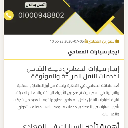
برج
العرب
اتصل بنا
إلى
القاهرة
EN
ليموزين المعادي
2026-07-05 10:56:23
مكاتب
ايجار سيارات المعادي
ليموزين
الاسكندرية
إيجار سيارات المعادي: دليلك الشامل
لخدمات النقل المريحة والموثوقة
مطار
القاهرة
تُعد منطقة المعادي في القاهرة واحدة من أبرز المناطق السكنية
ليموزين
والتجارية في مصر، حيث تجمع بين الأجواء الهادئة والمعالم الحديثة.
لتلبية احتياجات التنقل داخل المعادي وخارجها، توفر العديد من شركات
تأجير السيارات في المعادي خدمات متنوعة تناسب مختلف الأذواق
ليموزين
والميزانيات.
نويبع
أهمية تأجير السيارات في المعادي