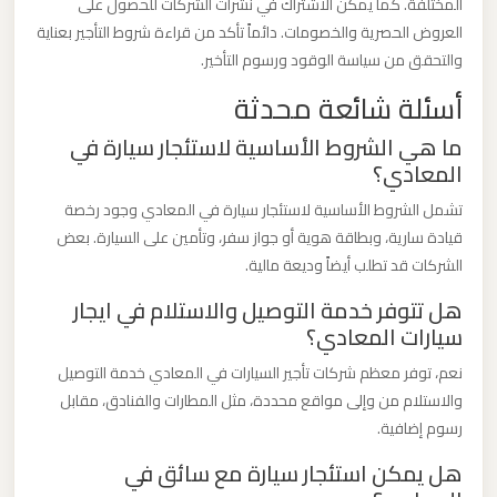
المختلفة. كما يمكن الاشتراك في نشرات الشركات للحصول على
العروض الحصرية والخصومات. دائماً تأكد من قراءة شروط التأجير بعناية
ليموزين
والتحقق من سياسة الوقود ورسوم التأخير.
مطار
أسئلة شائعة محدثة
العلمين
ما هي الشروط الأساسية لاستئجار سيارة في
الجديدة
المعادي؟
تشمل الشروط الأساسية لاستئجار سيارة في المعادي وجود رخصة
ليموزين
قيادة سارية، وبطاقة هوية أو جواز سفر، وتأمين على السيارة. بعض
مطار
الشركات قد تطلب أيضاً وديعة مالية.
العلمين
هل تتوفر خدمة التوصيل والاستلام في ايجار
سيارات المعادي؟
ليموزين
مطار
نعم، توفر معظم شركات تأجير السيارات في المعادي خدمة التوصيل
العالمين
والاستلام من وإلى مواقع محددة، مثل المطارات والفنادق، مقابل
رسوم إضافية.
ليموزين
هل يمكن استئجار سيارة مع سائق في