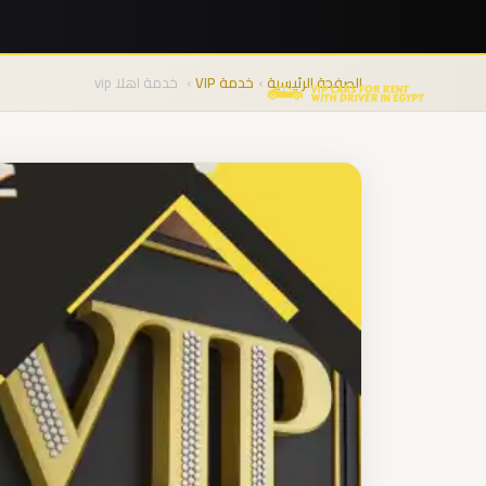
نقل
المجموعات
الصفحة الرئيسية
›
خدمة VIP
›
خدمة اهلا vip
من
المطار
من
مطار
برج
العرب
الى
الساحل
الشمالي
من
مطار