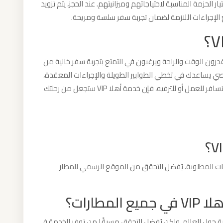
 الحزمة المناسبة لاحتياجاتهم وميزانيتهم. عند الحجز، يتم تزويد
 الإجراءات اللازمة لضمان تجربة سفر سلسة ومريحة.
سافرين الذين يقدرون الوقت والراحة ويرغبون في التمتع بتجربة سفر خالية من
ي يساعدك في تخطي الطوابير الطويلة والإجراءات المعقدة،
مما يتيح لك التركيز على الاستمتاع برحلتك. سواء كنت تسافر للعمل أو للترفيه، فإن خدمة أهلا VIP ستجعل من رحلتك
ً على المطار والخدمات المطلوبة. يُفضل التحقق من الموقع الرسمي للمطار
طارات؟
مطارات الرئيسية حول العالم، ولكن يُفضل التحقق مسبقًا من توفر الخدمة في