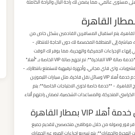
ى مستوى عالمي، مما يضمن لك راحة البال والراحة الكاملة
القاهرة، يتم استقبال المسافرين القادمين بشكل خاص من
ولى الفريق إرشادك مباشرة إلى المنطقة المخصصة لك دون الحاجة للانتظار. -
 إنهاء الإجراءات الجمركية والهجرية، مما يوفر لك الوقت
ويجعلك تتجاوز جميع المعاملات بسرعة وسهولة. - **خدمة صالة VIP الفاخرة**: تم تجهيز صالة VIP الخاصة بـ "أهلا"
شروبات، واي فاي مجاني، وأجهزة ترفيهية لتستمتع بانتظارك. -
**خدمة النقل الراقية**: عند وصولك أو مغادرتك، تقدم خدمة أهلا VIP وسائل نقل فاخرة، مثل سيارات الليموزين
 القاهرة. - **خدمة خاصة لذوي الاحتياجات الخاصة**: يتم
الكراسي المتحركة، والمساعدات الشخصية، لضمان راحتهم أثناء
VI بمطار القاهرة
سافر فور وصوله من خلال موظفين متخصصين لتقديم جميع
الهجرة والجمارك**: يتم تسريع إجراءات المرور عبر الجمارك