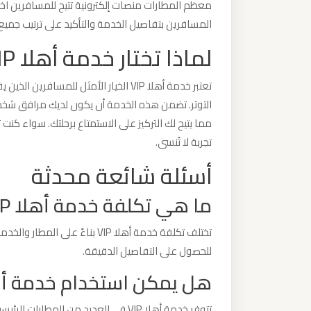
معظم المطارات منصات إلكترونية تتيح للمسافرين اختيار
ليموزين
المسافرين بتفاصيل الخدمة والتأكيد على ترتيب جميع
مطار
لماذا تختار خدمة أهلا VIP؟
مرسي
مطروح
تعتبر خدمة أهلا VIP الخيار الأمثل للم
التوتر. تضمن هذه الخدمة أن يكون لديك مرافق شخص
ليموزين
مطار
تجربة لا تُنسى.
شرم
أسئلة شائعة محدثة
الشيخ
ما هي تكلفة خدمة أهلا VIP؟
ليموزين
مطار
تختلف تكلفة خدمة أهلا VIP بناء
سفنكس
للحصول على التفاصيل الدقيقة.
هل يمكن استخدام خدمة أهلا VIP في جميع الم
ليموزين
مطار
تتوفر خدمة أهلا VIP في العديد من ال