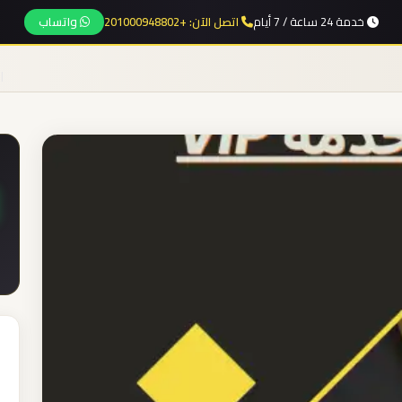
خدمة 24 ساعة / 7 أيام
اتصل الآن: +201000948802
واتساب
ا