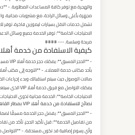
ليموزين
مجهزة بأعلى وسائل الراحة، مع مشروبات مجانية، واي
من
تشمل خدمات النقل بسيارات ليموزين فاخرة، توفر لك ر
مطار
الاحتياجات الخاصة**: توفر الخدمة جميع وسائل الد
برج
مريحة وسلسة. --- ####
العرب
كيفية الاستفادة من خدمة أهلا VIP بمطار القاهرة
- **الحجز
ليموزين
من
صالات الوصول حيث سيتم استقبالك وبدء إجراءات الخ
مطار
يمكنك التواصل مع
القاهرة
الاحتياجات الخاصة**: الخدمة مجانية لذوي الاحتياج
نصائح للاستفادة من خدمة أهلا VIP بمطار القاهرة
ليموزين
- **الحجز المسبق**: يفضل حجز الخدمة مسبقًا لضمان
من
من تفاصيل الخدمة**: قبل تأكيد الحجز، تأكد من تفاص
القاهرة
وأي رسوم إضافية قد تكون مستحقة. - **التواصل م
للاسكندرية