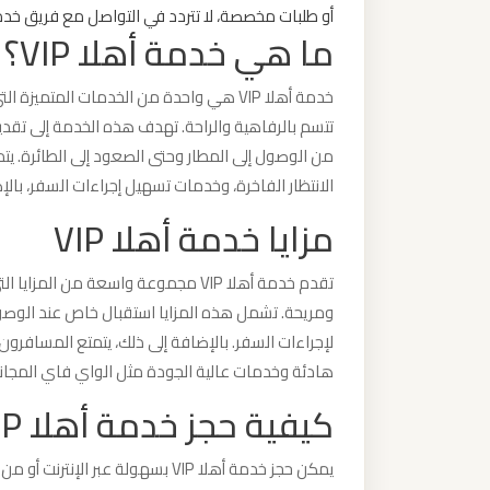
أو طلبات مخصصة، لا تتردد في التواصل مع فريق خدمة أهلا VIP الذي سيكون جاهزًا لتلبية اح
ما هي خدمة أهلا VIP؟
ليموزين
من
خدمة أهلا VIP هي واحدة من الخدمات المتم
القاهرة
تتسم بالرفاهية والراحة. تهدف هذه الخدمة إلى ت
الى
مطار
الانتظار الفاخرة، وخدمات تسهيل إجراءات السفر، بالإ
برج
مزايا خدمة أهلا VIP
العرب
تقدم خدمة أهلا VIP مجموعة واسعة من ا
ليموزين
ومريحة. تشمل هذه المزايا استقبال خاص عند الوصو
من
لإجراءات السفر. بالإضافة إلى ذلك، يتمتع المسافرون ب
الاسكندرية
هادئة وخدمات عالية الجودة مثل الواي فاي المجان
الى
كيفية حجز خدمة أهلا VIP
مطار
القاهرة
يمكن حجز خدمة أهلا VIP بسهولة عبر