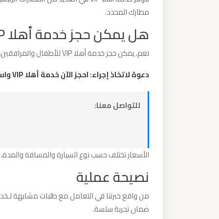
برج
مطارك المحدد.
العرب
هل يمكن حجز خدمة أهلا VIP للأطفال؟
والإسكندرية
نعم، يمكن حجز خدمة أهلا VIP للأطفال والمرافقين، مما يضمن لهم تجربة سفر مريحة وآمنة.
ليموزين
دعوة لاتخاذ إجراء: احجز الآن خدمة أهلا VIP واستمتع بتجربة سفر مميزة لا تُنسى!
مطار
برج
العرب
للتواصل معنا:
الي
مرسي
مطروح
الأسعار تختلف حسب نوع السيارة والمسافة والمدة، 
نصيحة عملية
ليموزين
مطار
برج
ضمان تجربة سلسة.
العرب