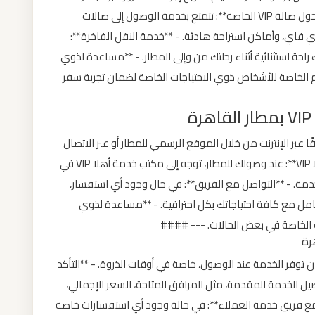
والهجرة مع توفر كافة المساعدات المطلوبة. - **دخول صالة VIP الخاصة**: تتمتع بخدمة الوصول إلى صالات
 فاي، وأماكن استراحة هادئة. - **خدمة النقل الفاخرة**:
احة استثنائية أثناء رحلتك من وإلى المطار. - **مساعدة لذوي
عم الخاصة للأشخاص ذوي الاحتياجات الخاصة لضمان تجربة سفر
 المسبق**: يمكنك حجز خدمة أهلا VIP مسبقًا عبر الإنترنت من خلال الموقع الرسمي للمطار أو عبر الاتصال
بأحد مكاتب خدمة العملاء. - **التوجه إلى مكتب أهلا VIP**: عند وصولك للمطار، توجه إلى مكتب خدمة أهلا VIP في
دمة. - **التواصل مع الفريق**: في حال وجود أي استفسار،
 فريق خدمة أهلا VIP الذي سيتعامل مع كافة احتياجاتك بكل احترافية. - **مساعدة لذوي
ات الخاصة في بعض الحالات. --- ####
 توفر الخدمة عند الوصول، خاصة في أوقات الذروة. - **التأكد
يل الخدمة المقدمة، مثل المرافق المتاحة، السعر الإجمالي،
ع فريق خدمة العملاء**: في حالة وجود أي استفسارات خاصة