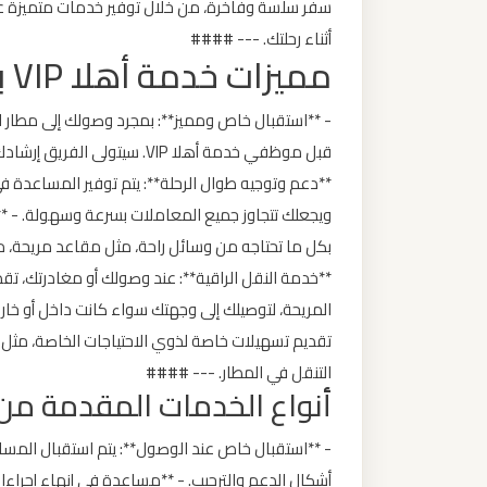
سفر سلسة وفاخرة، من خلال توفير خدمات متميزة عل
ليموزين
أثناء رحلتك. --- ####
من
مميزات خدمة أهلا VIP بمطار القاهرة
مطار
برج
- **استقبال خاص ومميز**: بمجرد وصولك إلى مطار 
العرب
قبل موظفي خدمة أهلا VIP. سيت
الى
**دعم وتوجيه طوال الرحلة**: يتم توفير المساعدة في
الساحل
الشمالي
بكل ما تحتاجه من وسائل راحة، مثل مقاعد مريحة، م
ليموزين
المريحة، لتوصيلك إلى وجهتك سواء كانت داخل أو خارج
من
تقديم تسهيلات خاصة لذوي الاحتياجات الخاصة، مثل 
مطار
التنقل في المطار. --- ####
برج
أنواع الخدمات المقدمة من خدمة أهلا P
العرب
إلى
- **استقبال خاص عند الوصول**: يتم استقبال الم
القاهرة
أشكال الدعم والترحيب. - **مساعدة في إنهاء إجراءات 