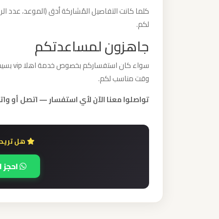
الدولي
كلما كانت التفاصيل المُشاركة أدق (الموعد، عدد الر
لكم.
ليموزين
جاهزون لمساعدتكم
مطار
برج
سواء كا
العرب
وقت مناسب لكم.
الاسكندرية
تواصلوا معنا الآن لأي استفسار — اتصل أو واتساب 948802
ليموزين
مطار
هل تريد ح
برج
العرب
احجز ا
اسكندرية
ليموزين
مطار