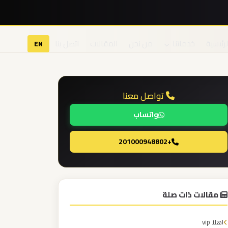
لرئيسية
خدماتنا
من نحن
المقالات
اتصل بنا
EN
تواصل معنا
واتساب
+201000948802
مقالات ذات صلة
اهلا vip