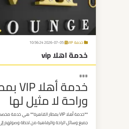
برج
العرب
إلى
القاهرة
خدمة VIP
2026-07-05 10:56:24
مكاتب
خدمة اهلا vip
ليموزين
الاسكندرية
###
مطار
خدمة أه
القاهرة
ليموزين
وراحة لا مثيل لها
ليموزين
**خدمة أهلا VIP بمطار القاهرة** هي خد
نويبع
جميع وسائل الراحة والرفاهية من لحظة وصولهم إلى