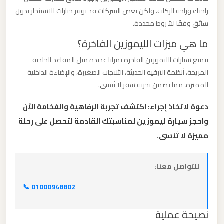
برج
راحتك وراحة الركاب، ولكن بعض الشركات قد توفر خيارات للاستئجار بدون
العرب
سائق وفقًا لشروط محددة.
ما هي ميزات الليموزين الفاخرة؟
ليموزين
تتمتع سيارات الليموزين الفاخرة بمزايا عديدة مثل المقاعد الجلدية
مطار
المريحة، أنظمة الترفيه الحديثة، الثلاجات الصغيرة، والإضاءة الداخلية
القاهرة
المميزة، مما يضمن تجربة سفر لا تُنسى.
الي
اسكندرية
دعوة لاتخاذ إجراء: اكتشف تجربة الرفاهية والفخامة الآن
واحجز سيارة ليموزين لمناسبتك القادمة لتحصل على رحلة
ليموزين
مميزة لا تُنسى.
مطار
القاهرة
للتواصل معنا:
الدولي
📞 01000948802
ليموزين
نصيحة عملية
مطار