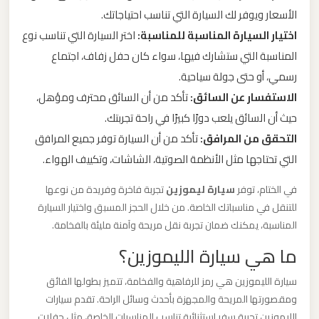
ليموزين
الأسعار ويوفر لك السيارة التي تناسب احتياجاتك.
مطار
اختيار السيارة المناسبة للمناسبة:
اختر السيارة التي تناسب نوع
مرسي
المناسبة التي ستشارك فيها، سواء كان حفل زفاف، اجتماع
مطروح
رسمي، أو حتى جولة سياحية.
الاستفسار عن السائق:
تأكد من أن السائق محترف ومؤهل،
ليموزين
حيث أن السائق يلعب دورًا كبيرًا في راحة تجربتك.
مطار
التحقق من المرافق:
تأكد من أن السيارة توفر جميع المرافق
شرم
التي تحتاجها مثل الأنظمة الصوتية، الشاشات، وتكييف الهواء.
الشيخ
في الختام، توفر
سيارة ليموزين
تجربة فاخرة وفريدة من نوعها
للتنقل في مناسباتك الخاصة. من خلال الحجز المسبق واختيار السيارة
ليموزين
المناسبة، يمكنك ضمان تجربة نقل مريحة وآمنة مليئة بالفخامة.
مطار
ما هي سيارة الليموزين؟
سفنكس
سيارة الليموزين هي رمز للرفاهية والفخامة، تتميز بطولها الفائق
ليموزين
ومقصورتها المريحة والمجهزة بأحدث وسائل الراحة. تقدم سيارات
مطار
الليموزين تجربة سفر استثنائية تناسب المناسبات الخاصة، مثل حفلات