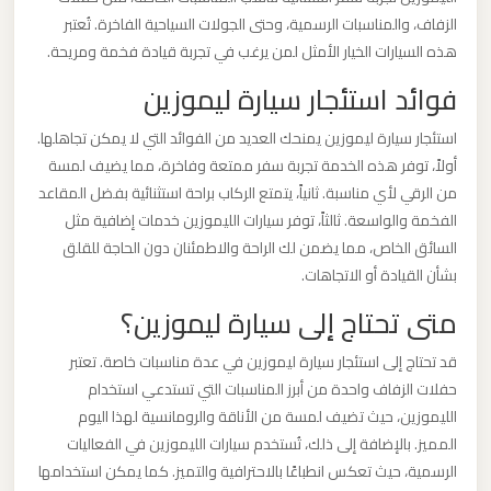
برج
الزفاف، والمناسبات الرسمية، وحتى الجولات السياحية الفاخرة. تُعتبر
العرب
هذه السيارات الخيار الأمثل لمن يرغب في تجربة قيادة فخمة ومريحة.
والإسكندرية
فوائد استئجار سيارة ليموزين
استئجار سيارة ليموزين يمنحك العديد من الفوائد التي لا يمكن تجاهلها.
ليموزين
أولاً، توفر هذه الخدمة تجربة سفر ممتعة وفاخرة، مما يضيف لمسة
مطار
من الرقي لأي مناسبة. ثانياً، يتمتع الركاب براحة استثنائية بفضل المقاعد
برج
الفخمة والواسعة. ثالثاً، توفر سيارات الليموزين خدمات إضافية مثل
العرب
السائق الخاص، مما يضمن لك الراحة والاطمئنان دون الحاجة للقلق
الي
بشأن القيادة أو الاتجاهات.
مرسي
متى تحتاج إلى سيارة ليموزين؟
مطروح
قد تحتاج إلى استئجار سيارة ليموزين في عدة مناسبات خاصة. تعتبر
ليموزين
حفلات الزفاف واحدة من أبرز المناسبات التي تستدعي استخدام
مطار
الليموزين، حيث تضيف لمسة من الأناقة والرومانسية لهذا اليوم
المميز. بالإضافة إلى ذلك، تُستخدم سيارات الليموزين في الفعاليات
برج
الرسمية، حيث تعكس انطباعًا بالاحترافية والتميز. كما يمكن استخدامها
العرب