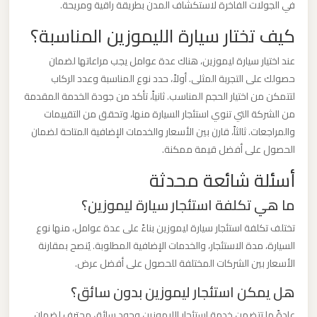
في الجولات الفاخرة لاستكشاف المدن بطريقة راقية ومريحة.
الدولي
كيف تختار سيارة الليموزين المناسبة؟
ليموزين
عند اختيار سيارة ليموزين، هناك عدة عوامل يجب مراعاتها لضمان
مطار
حصولك على التجربة المثلى. أولاً، حدد نوع المناسبة وعدد الركاب
برج
لتتمكن من اختيار الحجم المناسب. ثانياً، تأكد من جودة الخدمة المقدمة
العرب
من الشركة التي تنوي استئجار السيارة منها، وتحقق من التقييمات
الاسكندرية
والمراجعات. ثالثاً، قارن بين الأسعار والخدمات الإضافية المتاحة لضمان
الحصول على أفضل قيمة ممكنة.
ليموزين
أسئلة شائعة محدثة
مطار
ما هي تكلفة استئجار سيارة ليموزين؟
برج
العرب
تختلف تكلفة استئجار سيارة ليموزين بناءً على عدة عوامل، منها نوع
السيارة، مدة الاستئجار، والخدمات الإضافية المطلوبة. يُنصح بمقارنة
اسكندرية
الأسعار بين الشركات المختلفة للحصول على أفضل عرض.
هل يمكن استئجار ليموزين بدون سائق؟
ليموزين
مطار
عادةً ما تتضمن خدمة استئجار الليموزين وجود سائق محترف لضمان