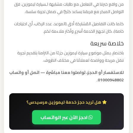
من واقع خبرتنا في التعامل مع طلبات مشابهة لـسيارة ليموزين، فإن
القاهرة
التواصل المبكر مع فريقنا يساعد كثيرًا في ضمان تجربة سلسة.
الخط
الساخن
كلما كانت التفاصيل المُشاركة أدق (الموعد، عدد الركاب، أي احتياجات
خاصة)، كان تجهيز الخدمة أسرع وأكثر ملاءمة لكم.
ليموزين
خلاصة سريعة
مطار
باختصار، يمثل موضوع سيارة ليموزين جزءًا من التزامنا بتقديم تجربة
القاهرة
تنقل مريحة وواضحة لعملائنا في مختلف الظروف.
أسعار
للاستفسار أو الحجز، تواصلوا معنا مباشرة — اتصل أو واتساب
01000948802.
ليموزين
مطار
القاهرة
هل تريد حجز خدمة ليموزين مرسيدس؟
ليموزين
احجز الآن عبر الواتساب
مطار
الغردقة