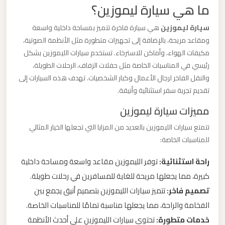
ما هي سيارة ليموزين؟
ليموزين
من
سيارة ليموزين
هي سيارة فاخرة تتميز بمساحة داخلية واسعة
مطار
ومقاعد مريحة، بالإضافة إلى تجهيزات متطورة مثل الأنظمة الصوتية،
برج
مكيفات الهواء، وأماكن للاسترخاء. تستخدم سيارات الليموزين بشكل
العرب
رئيسي في المناسبات الخاصة مثل حفلات الزفاف، الرحلات الطويلة،
والنقل الفاخر لرجال الأعمال وكبار الشخصيات. تهدف هذه السيارات إلى
الى
تقديم تجربة سفر استثنائية وأنيقة.
الساحل
الشمالي
مميزات سيارة ليموزين
تتمتع سيارات الليموزين بالعديد من المزايا التي تجعلها الخيار المثالي
ليموزين
للمناسبات الخاصة:
من
راحة استثنائية:
توفر الليموزين مقاعد واسعة ومساحة داخلية
مطار
كبيرة، مما يجعلها مريحة للغاية للمسافرين في رحلات طويلة.
برج
العرب
تصميم فاخر:
تتميز سيارات الليموزين بتصميم أنيق يجمع بين
إلى
الفخامة والراحة، مما يجعلها مناسبة تمامًا للمناسبات الخاصة.
القاهرة
خدمات متطورة:
تحتوي سيارات الليموزين على أحدث الأنظمة