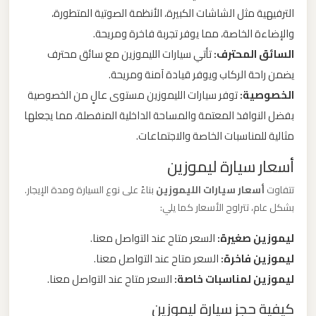
الترفيهية مثل الشاشات الكبيرة، الأنظمة الصوتية المتطورة،
ليموزين
والإضاءة الخاصة، مما يوفر تجربة فاخرة ومريحة.
من
السائق المحترف:
تأتي سيارات الليموزين مع سائق محترف
مطار
يضمن راحة الركاب ويوفر قيادة آمنة ومريحة.
برج
الخصوصية:
توفر سيارات الليموزين مستوى عالٍ من الخصوصية
العرب
بفضل النوافذ المعتمة والمساحة الداخلية المنفصلة، مما يجعلها
مثالية للمناسبات الخاصة والاجتماعات.
ليموزين
أسعار سيارة ليموزين
من
مطار
تتفاوت
أسعار سيارات الليموزين
بناءً على نوع السيارة ومدة الإيجار.
القاهرة
بشكل عام، تتراوح الأسعار كما يلي:
ليموزين صغيرة:
السعر متاح عند التواصل معنا.
ليموزين
ليموزين فاخرة:
السعر متاح عند التواصل معنا.
من
ليموزين لمناسبات خاصة:
السعر متاح عند التواصل معنا.
القاهرة
كيفية حجز سيارة ليموزين
للاسكندرية