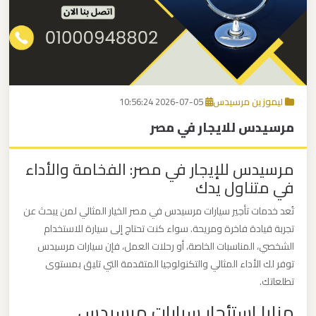
برج
العرب
اتصل بنا
إلى
القاهرة
EN
ليموزين مرسيدس
2026-07-05 10:56:24
مكاتب
مرسيدس للايجار في مصر
ليموزين
الاسكندرية
مرسيدس للإيجار في مصر: الفخامة والأداء
في متناول يدك
مطار
القاهرة
تُعد خدمات تأجير سيارات مرسيدس في مصر الخيار المثالي لمن يبحث عن
ليموزين
تجربة قيادة فاخرة ومريحة. سواء كنت تحتاج إلى سيارة للاستخدام
الشخصي، المناسبات الخاصة، أو رحلات العمل، فإن سيارات مرسيدس
توفر لك الأداء المثالي والتكنولوجيا المتقدمة التي تليق بمستوى
ليموزين
تطلعاتك.
نويبع
مزايا استئجار سيارات مرسيدس