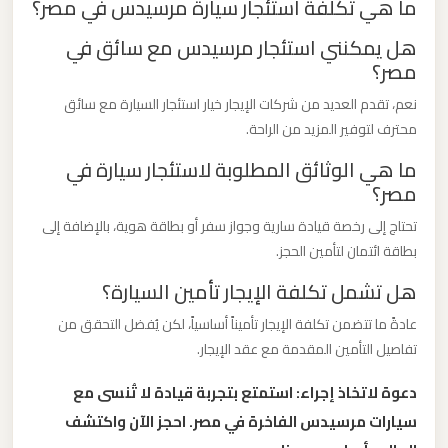
ما هي تكلفة استئجار سيارة مرسيدس في مصر؟
الدولي
هل يمكنني استئجار مرسيدس مع سائق في
مصر؟
ليموزين
مطار
نعم، تقدم العديد من شركات الإيجار خيار استئجار السيارة مع سائق
برج
محترف لتوفير المزيد من الراحة.
العرب
ما هي الوثائق المطلوبة لاستئجار سيارة في
الاسكندرية
مصر؟
تحتاج إلى رخصة قيادة سارية وجواز سفر أو بطاقة هوية، بالإضافة إلى
ليموزين
بطاقة ائتمان لتأمين الحجز.
مطار
هل تشمل تكلفة الإيجار تأمين السيارة؟
برج
العرب
عادةً ما تتضمن تكلفة الإيجار تأميناً أساسياً، لكن يُفضل التحقق من
اسكندرية
تفاصيل التأمين المقدمة مع عقد الإيجار.
دعوة لاتخاذ إجراء: استمتع بتجربة قيادة لا تُنسى مع
ليموزين
سيارات مرسيدس الفاخرة في مصر. احجز الآن واكتشف
مطار