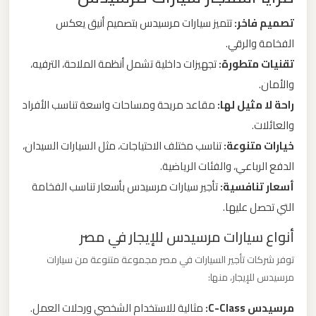
ليموزين
تصميم فاخر:
تتميز سيارات مرسيدس بتصميم أنيق يعكس
من
الفخامة والرقي.
مطار
تقنيات متطورة:
تجهيزات داخلية تشمل أنظمة الملاحة، الترفيه،
برج
والأمان.
العرب
راحة لا مثيل لها:
مقاعد مريحة ومساحات واسعة تناسب الأفراد
الى
والعائلات.
الساحل
خيارات متنوعة:
تناسب مختلف الاحتياجات، مثل السيارات السيدان،
الشمالي
الدفع الرباعي، والفئات الرياضية.
أسعار تنافسية:
تأجير سيارات مرسيدس بأسعار تناسب الفخامة
ليموزين
التي تحصل عليها.
من
مطار
أنواع سيارات مرسيدس للإيجار في مصر
برج
توفر شركات تأجير السيارات في مصر مجموعة متنوعة من سيارات
العرب
مرسيدس للإيجار، منها:
إلى
القاهرة
مرسيدس C-Class:
مثالية للاستخدام الشخصي ورحلات العمل.