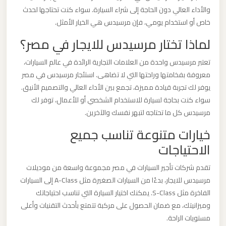
ليموزين
والأداء العالي دون الحاجة إلى شراء السيارة. سواء كنت تحتاجها لحدث
مطار
خاص أو استخدام يومي، فإن مرسيدس هي الخيار الأمثل.
مرسي
لماذا تختار مرسيدس للايجار في مصر؟
مطروح
تعتبر مرسيدس واحدة من العلامات التجارية الرائدة في عالم السيارات،
معروفة بفخامتها وراحتها التي لا تضاهى. استئجار مرسيدس في مصر
ليموزين
يوفر لك تجربة قيادة مميزة، تجمع بين الأداء العالي والتصميم الأنيق.
مطار
سواء كنت بحاجة لسيارة للاستخدام الشخصي أو للأعمال، توفر لك
شرم
مرسيدس كل ما تحتاجه لتبهر نفسك والآخرين.
الشيخ
خيارات متنوعة تناسب جميع
الاحتياجات
ليموزين
مطار
تقدم شركات تأجير السيارات في مصر مجموعة واسعة من موديلات
سفنكس
مرسيدس للايجار، بدءًا من السيارات الصغيرة مثل A-Class إلى السيارات
الفاخرة مثل S-Class. يمكنك اختيار السيارة التي تناسب احتياجاتك
وميزانيتك، مع ضمان الحصول على مركبة تتمتع بأحدث التقنيات وأعلى
ليموزين
مستويات الراحة.
مطار