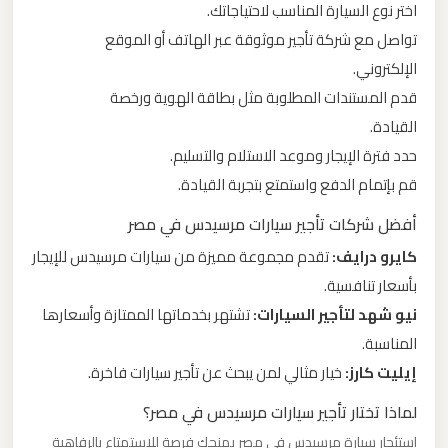
اختر نوع السيارة المناسب لاحتياجاتك.
تواصل مع شركة تأجير موثوقة عبر الهاتف أو الموقع
ليموزين
الإلكتروني.
من
قدم المستندات المطلوبة مثل بطاقة الهوية ورخصة
القاهرة
القيادة.
الى
مطار
حدد فترة الإيجار وموعد الاستلام والتسليم.
برج
قم بإتمام الدفع واستمتع بتجربة القيادة.
العرب
أفضل شركات تأجير سيارات مرسيدس في مصر
كايرو درايف:
تقدم مجموعة مميزة من سيارات مرسيدس للإيجار
ليموزين
بأسعار تنافسية.
من
نيو شهد لتأجير السيارات:
تشتهر بخدماتها الممتازة وأسعارها
الاسكندرية
المناسبة.
الى
إيليت كارز:
خيار مثالي لمن يبحث عن تأجير سيارات فاخرة.
مطار
القاهرة
لماذا تختار تأجير سيارات مرسيدس في مصر؟
استئجار سيارة مرسيدس في مصر يمنحك فرصة للاستمتاع بالرفاهية