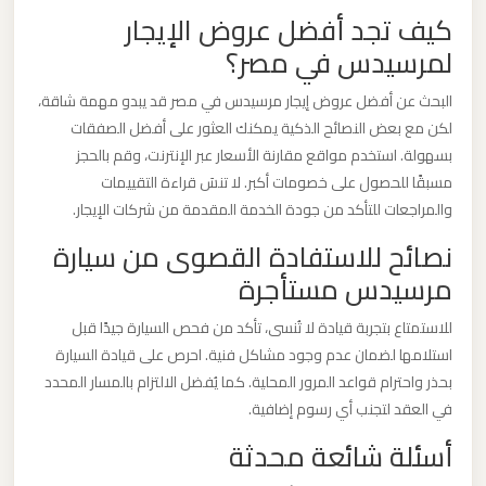
برج
كيف تجد أفضل عروض الإيجار
العرب
لمرسيدس في مصر؟
والإسكندرية
البحث عن أفضل عروض إيجار مرسيدس في مصر قد يبدو مهمة شاقة،
لكن مع بعض النصائح الذكية يمكنك العثور على أفضل الصفقات
ليموزين
بسهولة. استخدم مواقع مقارنة الأسعار عبر الإنترنت، وقم بالحجز
مطار
مسبقًا للحصول على خصومات أكبر. لا تنسَ قراءة التقييمات
برج
والمراجعات للتأكد من جودة الخدمة المقدمة من شركات الإيجار.
العرب
نصائح للاستفادة القصوى من سيارة
الي
مرسيدس مستأجرة
مرسي
مطروح
للاستمتاع بتجربة قيادة لا تُنسى، تأكد من فحص السيارة جيدًا قبل
استلامها لضمان عدم وجود مشاكل فنية. احرص على قيادة السيارة
بحذر واحترام قواعد المرور المحلية. كما يُفضل الالتزام بالمسار المحدد
ليموزين
في العقد لتجنب أي رسوم إضافية.
مطار
برج
أسئلة شائعة محدثة
العرب