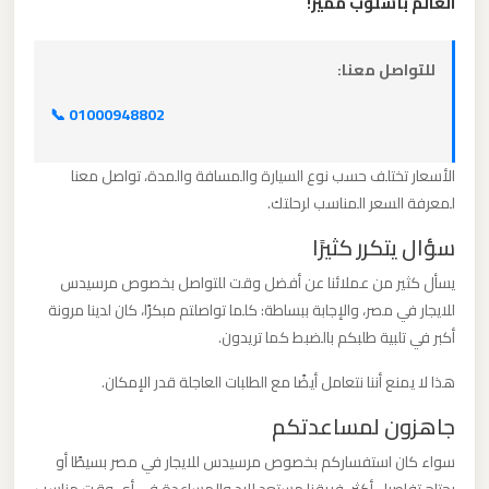
العالم بأسلوب مميز!
برج
العرب
للتواصل معنا:
ليموزين
📞 01000948802
مطار
القاهرة
الأسعار تختلف حسب نوع السيارة والمسافة والمدة، تواصل معنا
الي
لمعرفة السعر المناسب لرحلتك.
اسكندرية
سؤال يتكرر كثيرًا
يسأل كثير من عملائنا عن أفضل وقت للتواصل بخصوص مرسيدس
ليموزين
للايجار في مصر، والإجابة ببساطة: كلما تواصلتم مبكرًا، كان لدينا مرونة
مطار
أكبر في تلبية طلبكم بالضبط كما تريدون.
القاهرة
هذا لا يمنع أننا نتعامل أيضًا مع الطلبات العاجلة قدر الإمكان.
الدولي
جاهزون لمساعدتكم
ليموزين
سواء كان استفساركم بخصوص مرسيدس للايجار في مصر بسيطًا أو
مطار