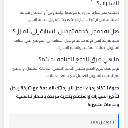
السيارات؟
برج
العرب
يمكنك حجز سيارة عبر زيارة موقعنا الإلكتروني أو الاتصال بخدمة
العملاء. نحن نوفر لك خيارات متعددة لتسهيل عملية الحجز.
ليموزين
هل تقدمون خدمة توصيل السيارة إلى المنزل؟
مطار
نعم، شركة إيجل توفر خدمة توصيل السيارة إلى الموقع الذي تختاره
القاهرة
لتسهيل عملية الاستلام وتسليم السيارة.
الي
ما هي طرق الدفع المتاحة لديكم؟
اسكندرية
نوفر عدة طرق للدفع تشمل الدفع النقدي، بطاقات الائتمان، والدفع
عبر الإنترنت لتسهيل التعامل مع جميع العملاء.
ليموزين
مطار
دعوة لاتخاذ إجراء: احجز الآن رحلتك القادمة مع شركة إيجل
القاهرة
لتأجير السيارات واستمتع بتجربة فريدة بأسعار تنافسية
الدولي
وخدمات متميزة!
ليموزين
للتواصل معنا:
مطار