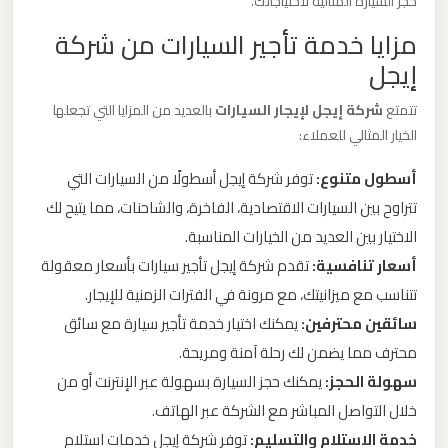
حجز السيارة المثالية لاحتياجاتك.
ليموزين
مزايا خدمة تأجير السيارات من شركة
من
إيجل
مطار
برج
تتمتع
شركة إيجل لإيجار السيارات
بالعديد من المزايا التي تجعلها
العرب
الخيار المثالي للعملاء:
الى
أسطول متنوع:
توفر شركة إيجل أسطولًا من السيارات التي
الساحل
تتراوح بين السيارات الاقتصادية، الفاخرة، والشاحنات، مما يتيح لك
الشمالي
الاختيار بين العديد من الخيارات المناسبة.
أسعار تنافسية:
تقدم شركة إيجل تأجير سيارات بأسعار معقولة
ليموزين
تتناسب مع ميزانيتك، مع مرونة في الفترات الزمنية للإيجار.
من
سائقين محترفين:
يمكنك اختيار خدمة تأجير سيارة مع سائق
مطار
برج
محترف مما يضمن لك رحلة آمنة ومريحة.
العرب
سهولة الحجز:
يمكنك حجز السيارة بسهولة عبر الإنترنت أو من
إلى
خلال التواصل المباشر مع الشركة عبر الهاتف.
القاهرة
خدمة الاستلام والتسليم:
توفر شركة إيجل خدمات استلام