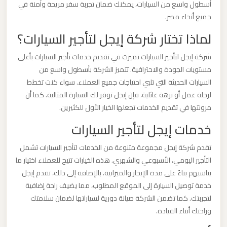
أسطول واسع من السيارات، يمكنك ضمان تجربة سفر مريحة وآمنة في
برج
جميع أنحاء مصر.
العرب
لماذا تختار شركة إيجل لتأجير السيارات؟
والإسكندرية
شركة إيجل لتأجير السيارات تميزت في تقديم خدمات تأجير السيارات بأعلى
ليموزين
مستويات الجودة والاحترافية. تتميز الشركة بأسطول واسع من
مطار
السيارات الحديثة التي تلبي احتياجات جميع العملاء. سواء كنت تخطط
برج
لرحلة عمل أو نزهة عائلية، فإن إيجل توفر لك السيارة المثالية. كما أن
العرب
مرونتها في تقديم الخدمات تجعلها الخيار الأول للكثيرين.
الي
خدمات إيجل لتأجير السيارات
مرسي
تقدم شركة إيجل مجموعة متنوعة من الخدمات لتأجير السيارات تشمل
مطروح
التأجير اليومي، الأسبوعي والشهري. هذه الخيارات تتيح للعملاء اختيار ما
يناسبهم بناءً على مدة الإيجار والميزانية. بالإضافة إلى ذلك، تقدم إيجل
ليموزين
خدمة توصيل السيارة إلى الموقع المطلوب، مما يضيف راحة إضافية
مطار
لتجربتك. كما تضمن الشركة صيانة دورية لسياراتها لضمان سلامتك
برج
وراحتك أثناء القيادة.
العرب