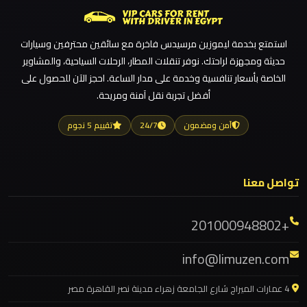
للزفاف
ليموزين مطار الغردقة
والمناسبات
ليموزين مطار العلمين الجديدة
استمتع بخدمة ليموزين مرسيدس فاخرة مع سائقين محترفين وسيارات
ليموزين مطار العلمين
ليموزين
حديثة ومجهزة لراحتك. نوفر تنقلات المطار، الرحلات السياحية، والمشاوير
ليموزين مطار العالمين
كفر
الخاصة بأسعار تنافسية وخدمة على مدار الساعة. احجز الآن للحصول على
الشيخ
أفضل تجربة نقل آمنة ومريحة.
ليموزين مطار العاصمة الادارية
ليموزين مطار اكتوبر
آمن ومضمون
24/7
تقييم 5 نجوم
ليموزين
ليموزين مصر الجديدة
فيصل
ليموزين مصر
تواصل معنا
ليموزين مرسيدس ايجار بالسائق فى مصر
ليموزين
ليموزين مرسيدس
طنطا
+201000948802
ليموزين مرسي مطروح
ليموزين
info@limuzen.com
ليموزين مرسي علم
طابا
ليموزين مدينتي
4 عمارات الميراج شارع الجامعة زهراء مدينة نصر القاهرة مصر
ليموزين مدينة نصر