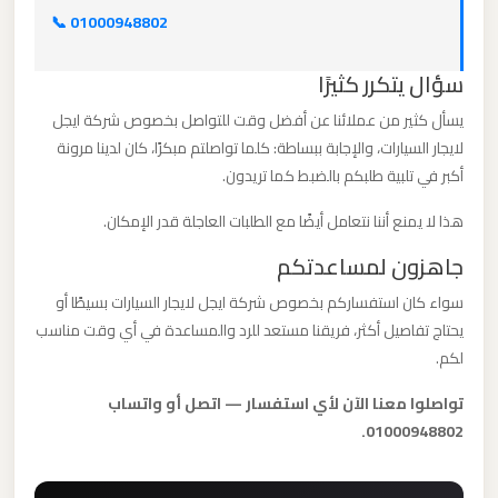
القاهرة
📞 01000948802
الخط
سؤال يتكرر كثيرًا
الساخن
يسأل كثير من عملائنا عن أفضل وقت للتواصل بخصوص شركة ايجل
ليموزين
لايجار السيارات، والإجابة ببساطة: كلما تواصلتم مبكرًا، كان لدينا مرونة
مطار
أكبر في تلبية طلبكم بالضبط كما تريدون.
القاهرة
هذا لا يمنع أننا نتعامل أيضًا مع الطلبات العاجلة قدر الإمكان.
أسعار
جاهزون لمساعدتكم
ليموزين
سواء كان استفساركم بخصوص شركة ايجل لايجار السيارات بسيطًا أو
يحتاج تفاصيل أكثر، فريقنا مستعد للرد والمساعدة في أي وقت مناسب
مطار
لكم.
القاهرة
تواصلوا معنا الآن لأي استفسار — اتصل أو واتساب
ليموزين
01000948802.
مطار
الغردقة