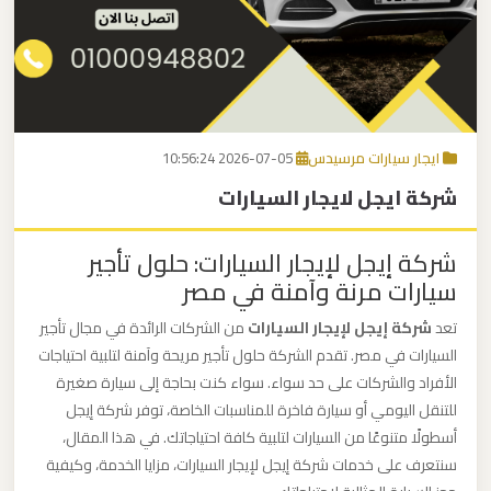
برج
العرب
اتصل بنا
إلى
القاهرة
EN
ايجار سيارات مرسيدس
2026-07-05 10:56:24
مكاتب
شركة ايجل لايجار السيارات
ليموزين
الاسكندرية
شركة إيجل لإيجار السيارات: حلول تأجير
سيارات مرنة وآمنة في مصر
مطار
القاهرة
تعد
شركة إيجل لإيجار السيارات
من الشركات الرائدة في مجال تأجير
ليموزين
السيارات في مصر. تقدم الشركة حلول تأجير مريحة وآمنة لتلبية احتياجات
الأفراد والشركات على حد سواء. سواء كنت بحاجة إلى سيارة صغيرة
للتنقل اليومي أو سيارة فاخرة للمناسبات الخاصة، توفر شركة إيجل
ليموزين
أسطولًا متنوعًا من السيارات لتلبية كافة احتياجاتك. في هذا المقال،
نويبع
سنتعرف على خدمات شركة إيجل لإيجار السيارات، مزايا الخدمة، وكيفية