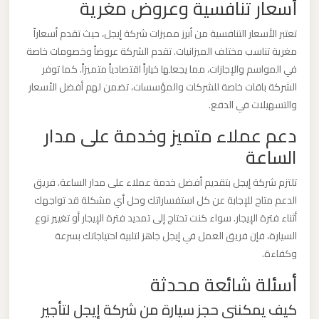
أسعار تنافسية وعروض مغرية
الدولي
تعتبر الأسعار التنافسية من أبرز مميزات شركة إيجل، حيث تقدم أسعاراً
مغرية تناسب مختلف الميزانيات. تقدم الشركة عروضاً وخصومات خاصة
ليموزين
في المواسم والإجازات، مما يجعلها خياراً اقتصادياً متميزاً. كما توفر
مطار
الشركة باقات خاصة للشركات والمؤسسات، تضمن لهم أفضل الأسعار
برج
والتسهيلات في الدفع.
العرب
دعم عملاء متميز وخدمة على مدار
الاسكندرية
الساعة
ليموزين
تلتزم شركة إيجل بتقديم أفضل خدمة عملاء على مدار الساعة. فريق
مطار
الدعم متاح للإجابة عن كل استفساراتك وحل أي مشكلة قد تواجهك
برج
أثناء فترة الإيجار. سواء كنت تحتاج إلى تمديد فترة الإيجار أو تغيير نوع
العرب
السيارة، فإن فريق العمل في إيجل جاهز لتلبية احتياجاتك بسرعة
اسكندرية
وكفاءة.
أسئلة شائعة محدثة
ليموزين
كيف يمكنني حجز سيارة من شركة إيجل لتأجير
مطار