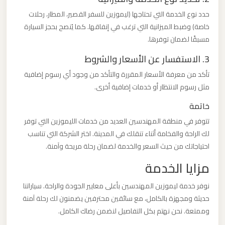
حدد نوع الخدمة التي تحتاجها (ليموزين للسفر القصير، المطار، رحلات
ليموزين
خاصة) وضبط الميزانية التي ترغب في إنفاقها. كما يُنصح بحجز السيارة
من
مسبقًا لضمان توفرها.
القاهرة
3. الاستفسار عن الأسعار والشروط
الى
تأكد من معرفة الأسعار المقررة والتأكد من وجود أي رسوم إضافية
مطار
مثل رسوم الانتظار أو خدمات إضافية أخرى.
برج
العرب
خاتمة
تتوفر في منطقة المهندسين العديد من خدمات الليموزين التي توفر
لك الراحة والفخامة أثناء تنقلك في المدينة. اختر الشركة التي تناسب
ليموزين
احتياجاتك من حيث السعر والخدمة لضمان رحلة مريحة وآمنة.
من
الاسكندرية
مزايا الخدمة
الى
نوفر خدمة ليموزين المهندسين بأعلى معايير الجودة والراحة. سياراتنا
مطار
حديثة ومجهزة بالكامل، مع سائقين محترفين يضمنون لك رحلة آمنة
القاهرة
وممتعة. نحن نهتم بكل التفاصيل لنضمن رضاك الكامل.