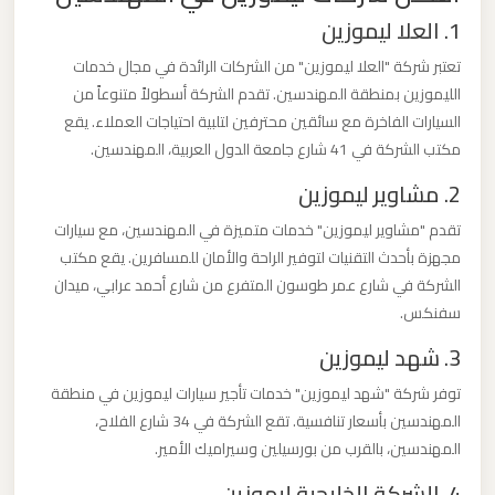
ليموزين
1. العلا ليموزين
من
تعتبر شركة "العلا ليموزين" من الشركات الرائدة في مجال خدمات
مطار
الليموزين بمنطقة المهندسين. تقدم الشركة أسطولاً متنوعاً من
برج
السيارات الفاخرة مع سائقين محترفين لتلبية احتياجات العملاء. يقع
العرب
مكتب الشركة في 41 شارع جامعة الدول العربية، المهندسين.
الى
2. مشاوير ليموزين
الساحل
تقدم "مشاوير ليموزين" خدمات متميزة في المهندسين، مع سيارات
الشمالي
مجهزة بأحدث التقنيات لتوفير الراحة والأمان للمسافرين. يقع مكتب
الشركة في شارع عمر طوسون المتفرع من شارع أحمد عرابي، ميدان
ليموزين
سفنكس.
من
3. شهد ليموزين
مطار
برج
توفر شركة "شهد ليموزين" خدمات تأجير سيارات ليموزين في منطقة
العرب
المهندسين بأسعار تنافسية. تقع الشركة في 34 شارع الفلاح،
إلى
المهندسين، بالقرب من بورسيلين وسيراميك الأمير.
القاهرة
4. الشركة الخليجية ليموزين