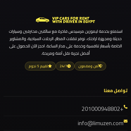
مطار
ليموزين مطار القاهرة
العاصمة
ليموزين مطار الغردقة
الادارية
ليموزين مطار العلمين الجديدة
استمتع بخدمة ليموزين مرسيدس فاخرة مع سائقين محترفين وسيارات
ليموزين
ليموزين مطار العلمين
حديثة ومجهزة لراحتك. نوفر تنقلات المطار، الرحلات السياحية، والمشاوير
مطار
ليموزين مطار العالمين
الخاصة بأسعار تنافسية وخدمة على مدار الساعة. احجز الآن للحصول على
اكتوبر
أفضل تجربة نقل آمنة ومريحة.
ليموزين مطار العاصمة الادارية
ليموزين مطار اكتوبر
آمن ومضمون
24/7
تقييم 5 نجوم
ليموزين
ليموزين مصر الجديدة
مصر
الجديدة
ليموزين مصر
تواصل معنا
ليموزين مرسيدس ايجار بالسائق فى مصر
ليموزين
ليموزين مرسيدس
+201000948802
مصر
ليموزين مرسي مطروح
info@limuzen.com
ليموزين مرسي علم
ليموزين