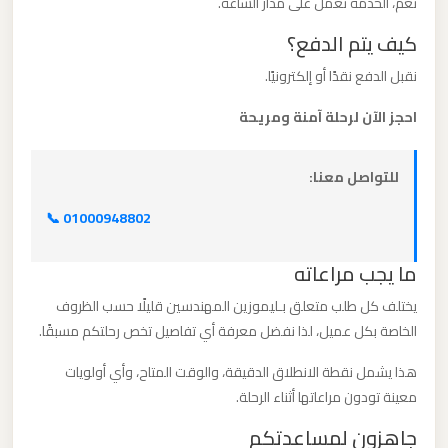
نعم، الخدمة تعمل على مدار الساعة.
برج
كيف يتم الدفع؟
العرب
والإسكندرية
نقبل الدفع نقدًا أو إلكترونيًا.
احجز الآن لرحلة آمنة ومريحة
ليموزين
مطار
للتواصل معنا:
برج
العرب
📞 01000948802
الي
مرسي
ما يجب مراعاته
مطروح
يختلف كل طلب متعلق بـليموزين المهندسين قليلًا حسب الظروف
الخاصة بكل عميل، لذا نفضل معرفة أي تفاصيل تخص رحلتكم مسبقًا.
ليموزين
هذا يشمل نقطة الانطلاق الدقيقة، والوقت المتاح، وأي أولويات
مطار
معينة تودون مراعاتها أثناء الرحلة.
برج
جاهزون لمساعدتكم
العرب