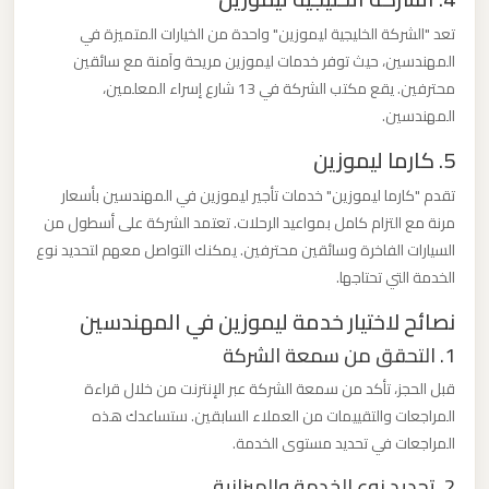
تعد "الشركة الخليجية ليموزين" واحدة من الخيارات المتميزة في
ليموزين
المهندسين، حيث توفر خدمات ليموزين مريحة وآمنة مع سائقين
من
محترفين. يقع مكتب الشركة في 13 شارع إسراء المعلمين،
مطار
المهندسين.
برج
5. كارما ليموزين
العرب
تقدم "كارما ليموزين" خدمات تأجير ليموزين في المهندسين بأسعار
مرنة مع التزام كامل بمواعيد الرحلات. تعتمد الشركة على أسطول من
ليموزين
السيارات الفاخرة وسائقين محترفين. يمكنك التواصل معهم لتحديد نوع
من
الخدمة التي تحتاجها.
مطار
نصائح لاختيار خدمة ليموزين في المهندسين
القاهرة
1. التحقق من سمعة الشركة
ليموزين
قبل الحجز، تأكد من سمعة الشركة عبر الإنترنت من خلال قراءة
من
المراجعات والتقييمات من العملاء السابقين. ستساعدك هذه
المراجعات في تحديد مستوى الخدمة.
القاهرة
للاسكندرية
2. تحديد نوع الخدمة والميزانية