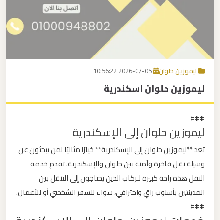
برج
العرب
اتصل بنا
إلى
القاهرة
EN
ليموزين حلوان
2026-07-05 10:56:22
مكاتب
ليموزين حلوان اسكندرية
ليموزين
الاسكندرية
###
ليموزين حلوان إلى الإسكندرية
مطار
القاهرة
تعد **ليموزين حلوان إلى الإسكندرية** خيارًا مثاليًا لمن يبحثون عن
ليموزين
وسيلة نقل فاخرة وآمنة بين حلوان والإسكندرية. تقدم خدمة
النقل هذه راحة كبيرة للركاب الذين يحتاجون إلى التنقل بين
ليموزين
المدينتين بأسلوب راقٍ واحترافي، سواء للسفر الشخصي أو للأعمال.
نويبع
###