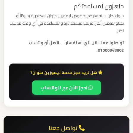
الدولي
جاهزون لمساعدتكم
سواء كان استفساركم بخصوص ليموزين حلوان اسكندرية بسيطًا أو
ليموزين
يحتاج تفاصيل أكثر، فريقنا مستعد للرد والمساعدة في أي وقت مناسب
مطار
لكم.
برج
تواصلوا معنا الآن لأي استفسار — اتصل أو واتساب
العرب
01000948802.
الاسكندرية
ليموزين
هل تريد حجز خدمة ليموزين حلوان؟
مطار
احجز الآن عبر الواتساب
برج
العرب
اسكندرية
ليموزين
تواصل معنا
مطار