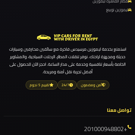
مطار
ليموزين مطار القاهرة الخط الساخن
مطار القاهرة ليموزين
العاصمة
ليموزين نويبع
ليموزين مطار القاهرة أسعار
الادارية
ليموزين مطار القاهرة
ليموزين مطار الغردقة
ليموزين
ليموزين مطار العلمين الجديدة
مطار
استمتع بخدمة ليموزين مرسيدس فاخرة مع سائقين محترفين وسيارات
اكتوبر
ليموزين مطار العلمين
حديثة ومجهزة لراحتك. نوفر تنقلات المطار، الرحلات السياحية، والمشاوير
ليموزين مطار العالمين
الخاصة بأسعار تنافسية وخدمة على مدار الساعة. احجز الآن للحصول على
ليموزين
أفضل تجربة نقل آمنة ومريحة.
ليموزين مطار العاصمة الادارية
مصر
ليموزين مطار اكتوبر
الجديدة
آمن ومضمون
24/7
تقييم 5 نجوم
ليموزين مصر الجديدة
ليموزين
ليموزين مصر
تواصل معنا
مصر
ليموزين مرسيدس ايجار بالسائق فى مصر
ليموزين مرسيدس
+201000948802
ليموزين
ليموزين مرسي مطروح