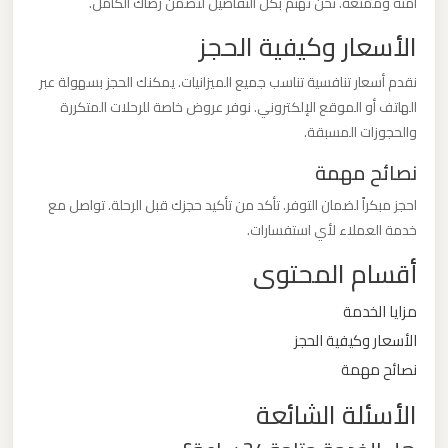
آمنة وممتعة. نحن نهتم بكل التفاصيل لنضمن رضاك الكامل.
ليموزين
الأسعار وكيفية الحجز
مطار
مرسي
نقدم أسعار تنافسية تناسب جميع الميزانيات. يمكنك الحجز بسهولة عبر
مطروح
الهاتف أو الموقع الإلكتروني. نوفر عروض خاصة للرحلات المتكررة
والحجوزات المسبقة.
ليموزين
نصائح مهمة
مطار
احجز مبكراً لضمان التوفر. تأكد من تأكيد حجزك قبل الرحلة. تواصل مع
شرم
خدمة العملاء لأي استفسارات.
الشيخ
أقسام المحتوى
ليموزين
مزايا الخدمة
مطار
الأسعار وكيفية الحجز
سفنكس
نصائح مهمة
الأسئلة الشائعة
ليموزين
مطار