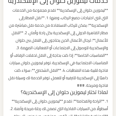
خدمات ليموزين حلوان إلى الإسكندرية
ليموزين
**ليموزين حلوان إلى الإسكندرية** تقدم مجموعة من الخدمات
من
التي تلبي احتياجات جميع الركاب، ومنها: 1. **نقل المطار إلى
مطار
الإسكندرية**: يمكن للركاب الاستفادة من خدمة نقل مباشرة من
برج
مطار القاهرة الدولي إلى الإسكندرية بكل راحة وأمان. 2. **النقل
العرب
للأعمال**: لرجال الأعمال الذين يحتاجون إلى التنقل بين حلوان
الى
الساحل
والإسكندرية للوصول إلى الاجتماعات أو الفعاليات المهمة. 3.
الشمالي
**المناسبات الخاصة**: إذا كنت بحاجة إلى النقل لحفلات الزفاف أو
المناسبات الاجتماعية في الإسكندرية، توفر ليموزين حلوان سيارات
ليموزين
فاخرة لتلبية هذه المتطلبات. 4. **النقل الشخصي**: سواء كنت
من
ذاهبًا إلى الإسكندرية للترفيه أو للعمل، توفر الخدمة لك وسيلة نقل
مطار
فاخرة ومريحة. ###
لماذا تختار ليموزين حلوان إلى الإسكندرية؟
برج
العرب
1. **الراحة والفخامة**: تقدم **ليموزين حلوان إلى الإسكندرية**
إلى
أسطولًا من السيارات الفاخرة التي تضمن لك رحلة مريحة وآمنة. 2.
القاهرة