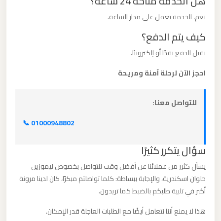
هل الخدمة متاحة 24 ساعة؟
برج
نعم، الخدمة تعمل على مدار الساعة.
العرب
كيف يتم الدفع؟
والإسكندرية
نقبل الدفع نقدًا أو إلكترونيًا.
ليموزين
احجز الآن لرحلة آمنة ومريحة
مطار
برج
للتواصل معنا:
العرب
الي
📞 01000948802
مرسي
مطروح
سؤال يتكرر كثيرًا
يسأل كثير من عملائنا عن أفضل وقت للتواصل بخصوص ليموزين
ليموزين
حلوان اسكندرية، والإجابة ببساطة: كلما تواصلتم مبكرًا، كان لدينا مرونة
مطار
أكبر في تلبية طلبكم بالضبط كما تريدون.
برج
هذا لا يمنع أننا نتعامل أيضًا مع الطلبات العاجلة قدر الإمكان.
العرب