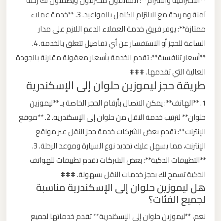
**الاحترافية والالتزام**: السائقون محترفون ويضمنون لك رحلة
آمنة ومريحة مع الالتزام الكامل بالمواعيد. 3. **خدمة عملاء
ليموزين
ممتازة**: يوفر فريق خدمة العملاء الدعم اللازم على مدار
من
الساعة للحجز أو الاستفسار عن أي تفاصيل تتعلق بالخدمة. 4.
مطار
**أسعار تنافسية**: تقدم الخدمة بأسعار معقولة مقارنة بالجودة
برج
العالية التي تقدمها. ###
العرب
طريقة حجز ليموزين حلوان إلى الإسكندرية
1. **الهاتف**: يمكن الاتصال بأرقام الحجز الخاصة بـ **ليموزين
ليموزين
حلوان** لترتيب خدمة النقل من حلوان إلى الإسكندرية. 2. **موقع
من
الإنترنت**: تقدم بعض الشركات خدمة حجز النقل عبر مواقع
مطار
القاهرة
الإنترنت، مما يسهل عليك تحديد نوع السيارة وموعد الرحلة. 3.
**التطبيقات الذكية**: بعض الشركات تقدم تطبيقات للهواتف
الذكية تسمح لك بحجز خدمات النقل بسهولة. ###
ليموزين
هل ليموزين حلوان إلى الإسكندرية مناسبة
من
لجميع الفئات؟
القاهرة
للاسكندرية
نعم، **ليموزين حلوان إلى الإسكندرية** تقدم خدماتها لجميع