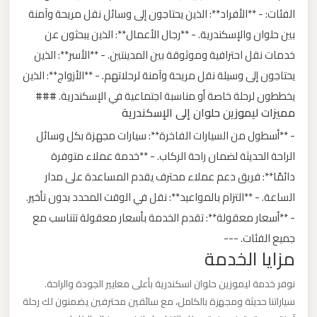
الفئات: - **الأفراد**: الذين يحتاجون إلى وسائل نقل مريحة وآمنة
ليموزين
بين حلوان والإسكندرية. - **رجال الأعمال**: الذين يبحثون عن
من
خدمات نقل احترافية وموثوقة بين المدينتين. - **الأسر**: الذين
القاهرة
يحتاجون إلى وسيلة نقل مريحة وآمنة لرحلاتهم. - **الأزواج**: الذين
الى
يخططون لرحلة خاصة أو مناسبة اجتماعية في الإسكندرية. ###
مطار
مميزات ليموزين حلوان إلى الإسكندرية
برج
- **أسطول من السيارات الفاخرة**: سيارات مجهزة بكل وسائل
العرب
الراحة الحديثة لضمان راحة الركاب. - **خدمة عملاء متوفرة
دائمًا**: فريق دعم عملاء محترف يقدم المساعدة على مدار
ليموزين
الساعة. - **التزام بالمواعيد**: نقل في الوقت المحدد بدون تأخير.
من
- **أسعار معقولة**: تقدم الخدمة بأسعار معقولة تتناسب مع
الاسكندرية
جميع الفئات. ---
الى
مزايا الخدمة
مطار
نوفر خدمة ليموزين حلوان اسكندرية بأعلى معايير الجودة والراحة.
القاهرة
سياراتنا حديثة ومجهزة بالكامل، مع سائقين محترفين يضمنون لك رحلة