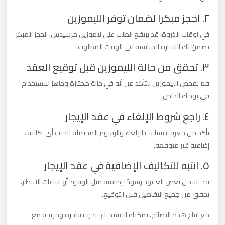
ليموزين
٢. احجز مبكرًا لضمان توفر الليموزين
من
في أوقات الذروة، قد يرتفع الطلب على ليموزين مرسيدس. الحجز المبكر
مطار
يضمن لك السيارة المناسبة في الوقت المطلوب.
برج
٣. تحقق من حالة الليموزين قبل توقيع العقد
العرب
الى
قم بفحص الليموزين للتأكد من أنه في حالة ممتازة وجاهز للاستخدام
الساحل
في يومك الخاص.
الشمالي
٤. راجع شروط الإلغاء في عقد الإيجار
تأكد من معرفة سياسة الإلغاء والرسوم المحتملة لتجنب أي تكاليف
ليموزين
إضافية غير متوقعة.
من
مطار
٥. انتبه للتكاليف الإضافية في عقد الإيجار
برج
قد تشمل بعض العقود رسومًا إضافية مثل الوقود أو ساعات الانتظار.
العرب
تحقق من جميع التفاصيل قبل التوقيع.
إلى
مع اتباع هذه النصائح، يمكنك الاستمتاع بتجربة فاخرة ومريحة مع
القاهرة