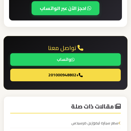
برج
احجز الآن عبر الواتساب
العرب
والإسكندرية
ليموزين
مطار
تواصل معنا
برج
واتساب
العرب
الي
+201000948802
مرسي
مطروح
ليموزين
مقالات ذات صلة
مطار
برج
سعر سياره ليموزين مرسيدس
العرب