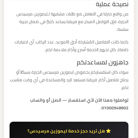
نصيحة عملية
ليموزين
مطار
من واقع خبرتنا في التعامل مع طلبات مشابهة لـليموزين مرسيدس
مرسي
الجيزة، فإن التواصل المبكر مع فريقنا يساعد كثيرًا في ضمان تجربة
سلسة.
مطروح
كلما كانت التفاصيل المُشاركة أدق (الموعد، عدد الركاب، أي احتياجات
ليموزين
خاصة)، كان تجهيز الخدمة أسرع وأكثر ملاءمة لكم.
مطار
جاهزون لمساعدتكم
شرم
سواء كان استفساركم بخصوص ليموزين مرسيدس الجيزة بسيطًا أو
الشيخ
يحتاج تفاصيل أكثر، فريقنا مستعد للرد والمساعدة في أي وقت مناسب
لكم.
ليموزين
مطار
تواصلوا معنا الآن لأي استفسار — اتصل أو واتساب
01000948802.
سفنكس
ليموزين
هل تريد حجز خدمة ليموزين مرسيدس؟
مطار