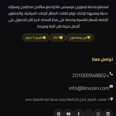
ليموزين مطار العلمين الجديدة
استمتع بخدمة ليموزين مرسيدس فاخرة مع سائقين محترفين وسيارات
ليموزين مطار العلمين
حديثة ومجهزة لراحتك. نوفر تنقلات المطار، الرحلات السياحية، والمشاوير
ليموزين
ليموزين مطار العالمين
الخاصة بأسعار تنافسية وخدمة على مدار الساعة. احجز الآن للحصول على
مطار
أفضل تجربة نقل آمنة ومريحة.
ليموزين مطار العاصمة الادارية
العلمين
الجديدة
ليموزين مطار اكتوبر
آمن ومضمون
24/7
تقييم 5 نجوم
ليموزين مصر الجديدة
ليموزين
ليموزين مصر
مطار
تواصل معنا
ليموزين مرسيدس ايجار بالسائق فى مصر
العلمين
ليموزين مرسيدس
+201000948802
ليموزين
ليموزين مرسي مطروح
مطار
info@limuzen.com
ليموزين مرسي علم
العالمين
ليموزين مدينتي
4 عمارات الميراج شارع الجامعة زهراء مدينة نصر القاهرة مصر
ليموزين مدينة نصر
ليموزين
ليموزين مايو