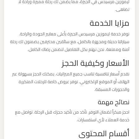
ليموزين مرسيدس في الجيزة، مما يضمن لك رحلة مميزة وراحة لا
تضاهى.
ليموزين
مزايا الخدمة
من
مطار
نوفر خدمة ليموزين مرسيدس الجيزة بأعلى معايير الجودة والراحة.
برج
سياراتنا حديثة ومجهزة بالكامل، مع سائقين محترفين يضمنون لك رحلة
العرب
آمنة وممتعة. نحن نهتم بكل التفاصيل لنضمن رضاك الكامل.
الأسعار وكيفية الحجز
ليموزين
نقدم أسعار تنافسية تناسب جميع الميزانيات. يمكنك الحجز بسهولة عبر
من
الهاتف أو الموقع الإلكتروني. نوفر عروض خاصة للرحلات المتكررة
مطار
والحجوزات المسبقة.
القاهرة
نصائح مهمة
ليموزين
احجز مبكراً لضمان التوفر. تأكد من تأكيد حجزك قبل الرحلة. تواصل مع
من
خدمة العملاء لأي استفسارات.
القاهرة
أقسام المحتوى
للاسكندرية