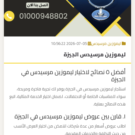
برج
العرب
اتصل بنا
إلى
القاهرة
EN
ليموزين مرسيدس
2026-07-05 10:56:22
مكاتب
ليموزين مرسيدس الجيزة
ليموزين
الاسكندرية
أفضل ٥ نصائح لاختيار ليموزين مرسيدس في
الجيزة
مطار
القاهرة
استئجار ليموزين مرسيدس في الجيزة يوفر لك تجربة فاخرة ومريحة،
سواء للمناسبات الخاصة أو الاحتفالات. لضمان اختيار الخدمة المثالية، اتبع
ليموزين
هذه النصائح بعناية.
١. قارن بين عروض ليموزين مرسيدس في الجيزة
ليموزين
نويبع
اطلب عروض أسعار من عدة شركات لتتمكن من اختيار العرض الأنسب
من حيث التكلفة والخدمات المقدمة.