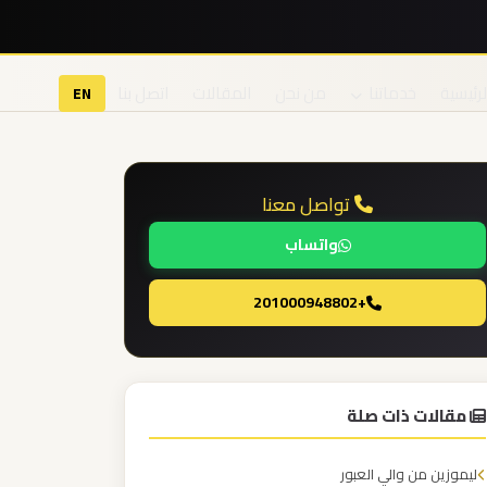
لرئيسية
خدماتنا
من نحن
المقالات
اتصل بنا
EN
تواصل معنا
واتساب
+201000948802
مقالات ذات صلة
ليموزين من والي العبور