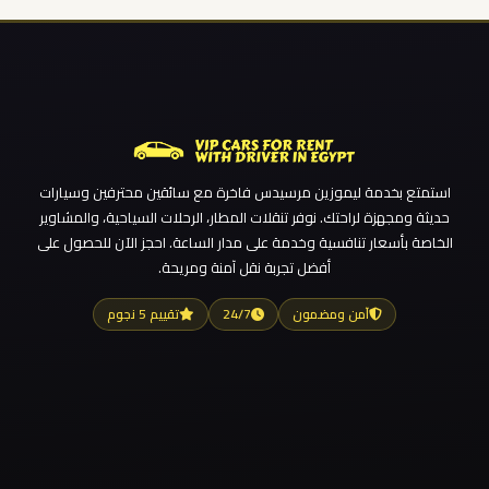
استمتع بخدمة ليموزين مرسيدس فاخرة مع سائقين محترفين وسيارات
حديثة ومجهزة لراحتك. نوفر تنقلات المطار، الرحلات السياحية، والمشاوير
الخاصة بأسعار تنافسية وخدمة على مدار الساعة. احجز الآن للحصول على
أفضل تجربة نقل آمنة ومريحة.
آمن ومضمون
24/7
تقييم 5 نجوم