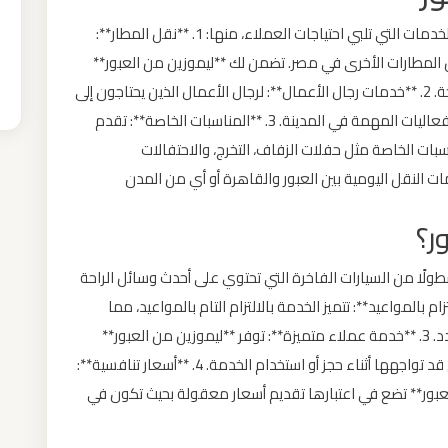
**ليموزين من العبور** تقدم مجموعة واسعة من الخدمات التي تلبي احتياجات العملاء، منها: 1. **نقل المطار**:
 المطارات الأخرى في مصر. تضمن لك **ليموزين من العبور**
وصولًا آمنًا وسريعًا إلى المطار أو العودة منه بكل راحة. 2. **خدمات رجال الأعمال**: لرجال الأعمال الذين يحتاجون إلى
وسائل نقل فاخرة وآمنة للتنقل بين الاجتماعات أو الفعاليات المهمة في المدينة. 3. **المناسبات الخاصة**: تقدم
سبات الخاصة مثل حفلات الزفاف، التخرج، والاحتفالات
لشركة خدمات النقل اليومية بين العبور والقاهرة أو أي من المدن
ر؟
سطولًا من السيارات الفاخرة التي تحتوي على أحدث وسائل الراحة
ب. 2. **الاحترافية والالتزام بالمواعيد**: تتميز الخدمة بالالتزام التام بالمواعيد، مما
يضمن للركاب الوصول إلى وجهاتهم في الوقت المحدد. 3. **خدمة عملاء متميزة**: توفر **ليموزين من العبور**
فريقًا محترفًا للرد على استفساراتك وحل أي مشاكل قد تواجهها أثناء حجز أو استخدام الخدمة. 4. **أسعار تنافسية**:
عبور** تضع في اعتبارها تقديم أسعار معقولة بحيث تكون في