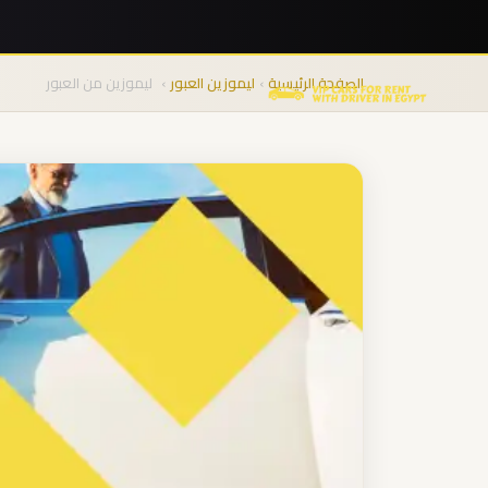
نقل
المجموعات
الصفحة الرئيسية
›
ليموزين العبور
›
ليموزين من العبور
من
المطار
من
مطار
برج
العرب
الى
الساحل
الشمالي
من
مطار