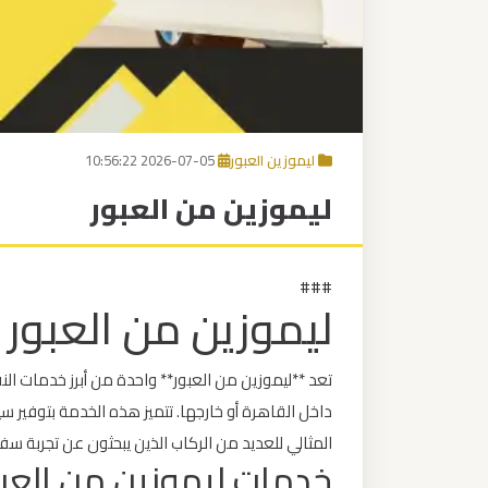
برج
العرب
إلى
القاهرة
ليموزين العبور
2026-07-05 10:56:22
مكاتب
ليموزين من العبور
ليموزين
الاسكندرية
###
مطار
ليموزين من العبور
القاهرة
ليموزين
تعد **ليموزين من العبور** واحدة من أبرز خدمات الن
داخل القاهرة أو خارجها. تتميز هذه الخدمة بتوفير س
ليموزين
المثالي للعديد من الركاب الذين يبحثون عن تجربة 
نويبع
خدمات ليموزين من العبو