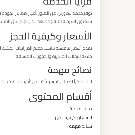
مزايا الخدمة
نوفر خدمة ليموزين من العبور بأعلى معايير الجودة و
ليموزين
يضمنون لك رحلة آمنة وممتعة. نحن نهتم بكل التفا
من
القاهرة
الأسعار وكيفية الحجز
الى
مطار
نقدم أسعار تنافسية تناسب جميع الميزانيات. يمكنك ا
برج
خاصة للرحلات المتكررة والحجوزات المسبقة.
العرب
نصائح مهمة
ليموزين
احجز مبكراً لضمان التوفر. تأكد من تأكيد حجزك قبل 
من
أقسام المحتوى
الاسكندرية
الى
مزايا الخدمة
مطار
الأسعار وكيفية الحجز
القاهرة
نصائح مهمة