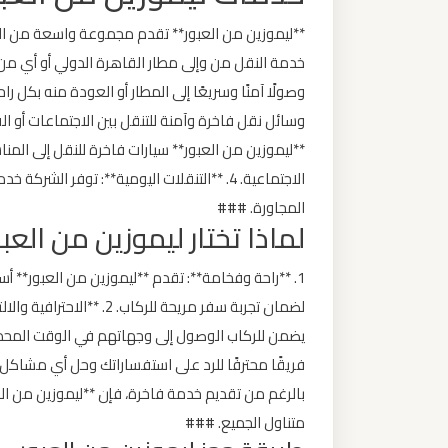
ليموزين
من
خدمة النقل من وإلى مطار القاهرة الدولي أو أي من
مطار
برج
العرب
**ليموزين من العبور** سيارات فاخرة للنقل إلى المنا
الى
الاجتماعية. 4. **التنقلات اليومية**: توفر ا
الساحل
المجاورة. ###
الشمالي
لماذا تختار ليموزين من العبو
ليموزين
1. **راحة وفخامة**: تقدم **ليموزين من العبور** أ
من
لضمان تجربة سفر مريحة للركا
مطار
برج
العرب
بالرغم من تقديم خدمة فاخرة، فإن **ليموزين من ال
إلى
متناول الجميع. ###
القاهرة