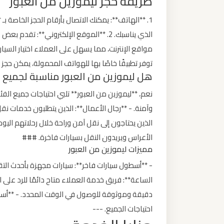
طريقة حجز ليموزين من العبور
1. **الهاتف**: يمكنك الاتصال بأرقام الحجز الخاصة بـ
ليموزين
الذي يناسبك. 2. **الموقع الإلكتروني**: تق
من
مطار
برج
توفر تطبيقًا خاصًا بها للهواتف المحمولة، يمكن حج
هل ليموزين من العبور مناسبة لجميع ا
العرب
نعم، **ليموزين من العبور** تلبي احتياجات جميع الفئ
ليموزين
وآمنة. - **رجال الأعمال**: الذين يتطلبون خدمات نقل
من
الذين يحتاجون إلى نقل آمن وراحة خلال رحلاتهم اليوم
مطار
الأعراس ويريدون النقل بسيارات فاخرة. ###
القاهرة
مميزات ليموزين من العبور
- **أسطول سيارات فاخر**: سيارات مجهزة بأحدث التق
ليموزين
الساعة**: فريق خدمة العملاء متاح دائمًا للرد على
من
دقيقة وموثوقة للوصول في الوقت المحدد. - **أسعا
القاهرة
احتياجات الجميع. ---
للاسكندرية