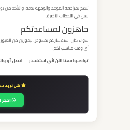
برج
يُنصح بمراجعة الموعد والوجهة بدقة، والتأكد من 
العرب
لبس في اللحظات الأخيرة.
والإسكندرية
جاهزون لمساعدتكم
ليموزين
سواء كان استفساركم بخصوص ليموزين من العبور بسيط
مطار
أي وقت مناسب لكم.
برج
تواصلوا معنا الآن لأي استفسار — اتصل أو واتساب 948802
العرب
الي
مرسي
مطروح
هل تريد حجز
احجز ا
ليموزين
مطار
برج
العرب