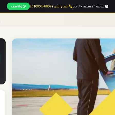
خدمة 24 ساعة / 7 أيام
اتصل الآن: +201000948802
واتساب
ا