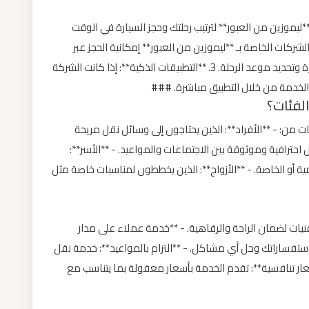
 **ليموزين من العبور** لترتيب رحلتك وحجز السيارة في الوقت
دم بعض الشركات الخاصة بـ **ليموزين من العبور** إمكانية الحجز عبر
مواقع الإنترنت، مما يسهل على العملاء اختيار السيارة وتحديد موعد الرحلة. 3. **التطبيقات الذكية**: إذا كانت الشركة
ز الخدمة من خلال التطبيق مباشرة. ###
لفئات؟
ات من: - **الأفراد**: الذين يحتاجون إلى وسائل نقل مريحة
 احترافية وموثوقة بين الاجتماعات والمواعيد. - **الأسر**:
ية أو الخاصة. - **الأزواج**: الذين يخططون لمناسبات خاصة مثل
نيات لضمان الراحة والرفاهية. - **خدمة عملاء على مدار
 استفساراتك وحل أي مشاكل. - **التزام بالمواعيد**: خدمة نقل
ر تنافسية**: تقدم الخدمة بأسعار معقولة بما يتناسب مع