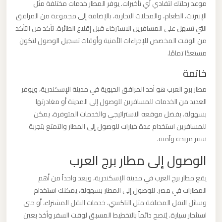
موعد رحلتك لتفادي أي تأخيرات. يوفر المطار خدمات مختلفة مثل
الإنترنت، الطعام، والمحلات التجارية، بالإضافة إلى مجموعة من المرافق
ليموزين
التي تسهل على المسافرين الاسترخاء قبل إقلاع الطائرة. تأكد من التأكد
من
من الوقت المخصص للإجراءات الأمنية وأوقات تسجيل الوصول لتكون
القاهرة
مستعدًا تمامًا.
الى
خاتمة
مطار
مطار برج العرب هو أحد المرافق الحيوية في مدينة الإسكندرية، ويوفر
برج
العديد من الخدمات للمسافرين للوصول إلى المدينة أو مغادرتها
العرب
بسهولة. بفضل موقعه الاستراتيجي والخدمات المتوفرة، يمكن
للمسافرين استخدام عدة خيارات للوصول إلى المطار والتمتع بتجربة
ليموزين
سفر مريحة وآمنة.
من
الوصول إلى مطار برج العرب
الاسكندرية
الى
يقع مطار برج العرب في مدينة الإسكندرية، ويعد واحداً من أهم
مطار
المطارات في مصر. للوصول إلى المطار بسهولة، يمكنك استخدام
القاهرة
وسائل النقل المختلفة مثل التاكسي، خدمات النقل المشترك، أو حتى
استئجار سيارة. يُنصح دائماً بالتخطيط المسبق لوقت السفر وأخذ بعين