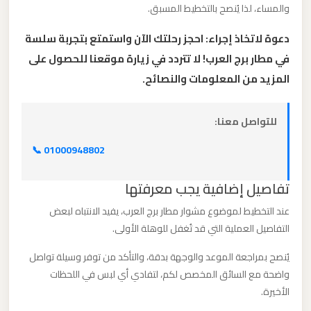
والمساء، لذا يُنصح بالتخطيط المسبق.
الدولي
دعوة لاتخاذ إجراء: احجز رحلتك الآن واستمتع بتجربة سلسة
ليموزين
في مطار برج العرب! لا تتردد في زيارة موقعنا للحصول على
مطار
المزيد من المعلومات والنصائح.
برج
العرب
للتواصل معنا:
الاسكندرية
📞 01000948802
ليموزين
تفاصيل إضافية يجب معرفتها
مطار
برج
عند التخطيط لموضوع مشوار مطار برج العرب، يفيد الانتباه لبعض
العرب
التفاصيل العملية التي قد تُغفل للوهلة الأولى.
اسكندرية
يُنصح بمراجعة الموعد والوجهة بدقة، والتأكد من توفر وسيلة تواصل
واضحة مع السائق المخصص لكم، لتفادي أي لبس في اللحظات
ليموزين
الأخيرة.
مطار