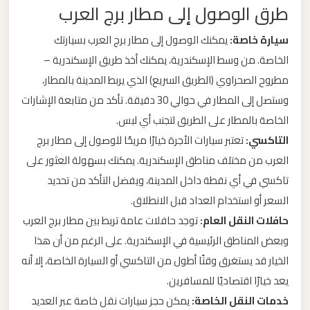
طرق الوصول إلى مطار برج العرب
ليموزين
من
سيارة خاصة:
يمكنك الوصول إلى مطار برج العرب بسيارتك
مطار
الخاصة. من وسط الإسكندرية، يمكنك أخذ طريق الإسكندرية –
برج
مطروح الصحراوي (الطريق السريع) الذي يربط المدينة بالمطار،
العرب
وستصل إلى المطار في حوالي 30 دقيقة. تأكد من متابعة الإشارات
الى
الخاصة بالمطار على الطريق لتجنب أي لبس.
الساحل
التاكسي:
تعتبر سيارات الأجرة خيارًا مريحًا للوصول إلى مطار برج
الشمالي
العرب من مختلف مناطق الإسكندرية. يمكنك بسهولة العثور على
تاكسي في أي نقطة داخل المدينة، ويفضل التأكد من تحديد
ليموزين
السعر أو استخدام العداد قبل الانطلاق.
من
حافلات النقل العام:
توجد حافلات عامة تربط بين مطار برج العرب
مطار
وبعض المناطق الرئيسية في الإسكندرية. على الرغم من أن هذا
برج
الخيار قد يستغرق وقتًا أطول من التاكسي أو السيارة الخاصة، إلا أنه
العرب
يعد خيارًا اقتصاديًا للمسافرين.
إلى
القاهرة
خدمات النقل الخاصة:
يمكن حجز سيارات نقل خاصة عبر العديد