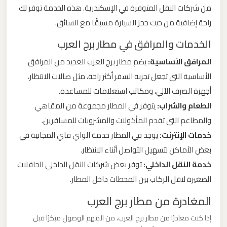
من شركات النقل المتوفرة في الإسكندرية. هذه الخدمة توفر لك
راحة إضافية من حيث حجز السيارة مسبقًا مع السائق.
ليموزين
من
الخدمات والمرافق في مطار برج العرب
مطار
المرافق الأساسية:
يضم مطار برج العرب العديد من المرافق
برج
الأساسية التي تجعل تجربة السفر أكثر راحة، مثل صالات الانتظار،
العرب
أجهزة الصرف الآلي، ومكاتب استعلامات للمساعدة.
الطعام والشراب:
يتوفر في المطار مجموعة من المقاهي
ليموزين
والمطاعم التي تقدم المأكولات والمشروبات للمسافرين.
من
خدمات الإنترنت:
يوجد في المطار خدمة الواي فاي المجانية في
مطار
القاهرة
بعض الأماكن لتسهيل التواصل أثناء الانتظار.
خدمة النقل الداخلي:
توفر بعض شركات النقل الداخلي الحافلات
الصغيرة لنقل الركاب بين المحطات داخل المطار.
ليموزين
من
المغادرة من مطار برج العرب
القاهرة
إذا كنت مغادرًا من مطار برج العرب، من المهم الوصول مبكرًا قبل
للاسكندرية