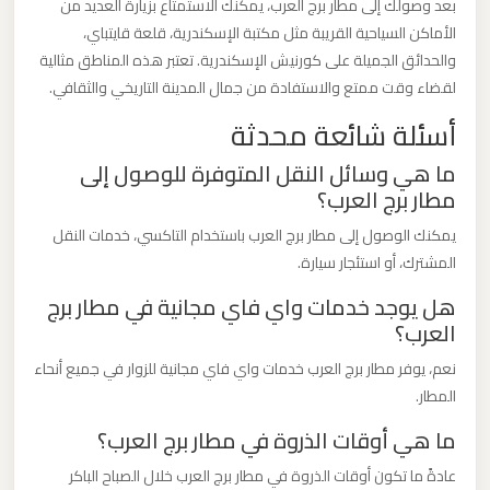
بعد وصولك إلى مطار برج العرب، يمكنك الاستمتاع بزيارة العديد من
برج
الأماكن السياحية القريبة مثل مكتبة الإسكندرية، قلعة قايتباي،
العرب
والحدائق الجميلة على كورنيش الإسكندرية. تعتبر هذه المناطق مثالية
والإسكندرية
لقضاء وقت ممتع والاستفادة من جمال المدينة التاريخي والثقافي.
أسئلة شائعة محدثة
ليموزين
ما هي وسائل النقل المتوفرة للوصول إلى
مطار
مطار برج العرب؟
برج
العرب
يمكنك الوصول إلى مطار برج العرب باستخدام التاكسي، خدمات النقل
الي
المشترك، أو استئجار سيارة.
مرسي
هل يوجد خدمات واي فاي مجانية في مطار برج
مطروح
العرب؟
نعم، يوفر مطار برج العرب خدمات واي فاي مجانية للزوار في جميع أنحاء
ليموزين
المطار.
مطار
ما هي أوقات الذروة في مطار برج العرب؟
برج
العرب
عادةً ما تكون أوقات الذروة في مطار برج العرب خلال الصباح الباكر