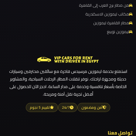
ليموزين مطار القاهرة الي اسكندرية
مرسيدس
من مطار برج العرب إلى القاهرة
ايجار
ليموزين مطار القاهرة الدولي
مكاتب ليموزين الاسكندرية
بالسائق
ليموزين مطار القاهرة الخط الساخن
مطار القاهرة ليموزين
فى
ليموزين نويبع
ليموزين مطار القاهرة أسعار
مصر
ليموزين مطار القاهرة
ليموزين
ليموزين مطار الغردقة
مرسيدس
ليموزين مطار العلمين الجديدة
استمتع بخدمة ليموزين مرسيدس فاخرة مع سائقين محترفين وسيارات
ليموزين مطار العلمين
حديثة ومجهزة لراحتك. نوفر تنقلات المطار، الرحلات السياحية، والمشاوير
ليموزين
ليموزين مطار العالمين
الخاصة بأسعار تنافسية وخدمة على مدار الساعة. احجز الآن للحصول على
مرسي
أفضل تجربة نقل آمنة ومريحة.
ليموزين مطار العاصمة الادارية
مطروح
ليموزين مطار اكتوبر
آمن ومضمون
24/7
تقييم 5 نجوم
ليموزين
ليموزين مصر الجديدة
مرسي
ليموزين مصر
علم
تواصل معنا
ليموزين مرسيدس ايجار بالسائق فى مصر