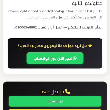
خطوتكم التالية
برج
العرب
إذا كان هذا الموضوع يتعلق برحلتكم القادمة، فالخطوة التالية البسيطة
هي التواصل معنا لتأكيد التفاصيل والبدء في الترتيب لها.
ليموزين
ابدأوا الترتيب لرحلتكم — اتصل أو واتساب 01000948802.
مطار
القاهرة
الي
هل تريد حجز خدمة ليموزين مطار برج العرب؟
اسكندرية
احجز الآن عبر الواتساب
ليموزين
مطار
القاهرة
الدولي
تواصل معنا
ليموزين
واتساب
مطار