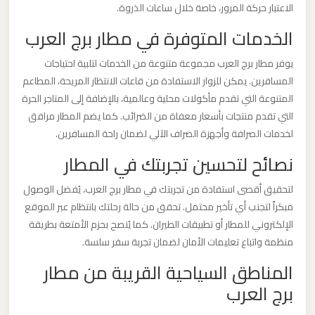
الاعتبار حركة المرور، خاصة خلال ساعات الذروة.
ليموزين
مطار
الخدمات المتوفرة في مطار برج العرب
مرسي
يوفر مطار برج العرب مجموعة متنوعة من الخدمات لتلبية احتياجات
مطروح
المسافرين. يمكن للزوار الاستفادة من قاعات الانتظار المريحة، المطاعم
المتنوعة التي تقدم مأكولات محلية وعالمية، بالإضافة إلى المتاجر الحرة
ليموزين
التي تقدم منتجات بأسعار معفاة من الضرائب. كما يضم المطار مرافق
مطار
لخدمات الصرافة وأجهزة الصراف الآلي لضمان راحة المسافرين.
شرم
نصائح لتحسين تجربتك في المطار
الشيخ
لتحقيق أقصى استفادة من تجربتك في مطار برج العرب، يُفضل الوصول
مبكراً لتجنب أي تأخير محتمل. تحقق من حالة رحلتك بانتظام عبر الموقع
ليموزين
الإلكتروني للمطار أو تطبيقات الطيران. كما يُنصح بحزم الأمتعة بطريقة
مطار
منظمة واتباع تعليمات الأمان لضمان تجربة سفر سلسة.
سفنكس
المناطق السياحية القريبة من مطار
برج العرب
ليموزين
مطار